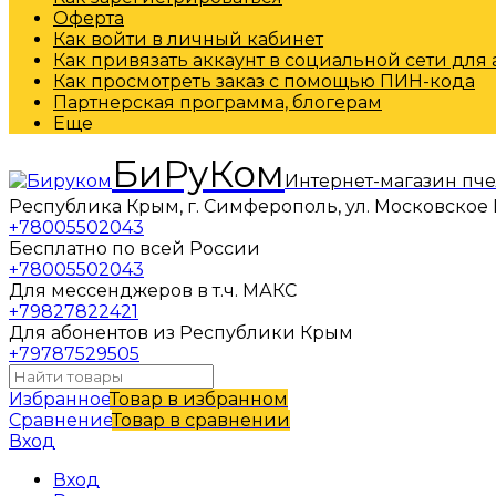
Оферта
Как войти в личный кабинет
Как привязать аккаунт в социальной сети для
Как просмотреть заказ с помощью ПИН-кода
Партнерская программа, блогерам
Еще
БиРуКом
Интернет-магазин пч
Республика Крым, г. Симферополь, ул. Московское 
+78005502043
Бесплатно по всей России
+78005502043
Для мессенджеров в т.ч. МАКС
+79827822421
Для абонентов из Республики Крым
+79787529505
Избранное
Товар в избранном
Сравнение
Товар в сравнении
Вход
Вход