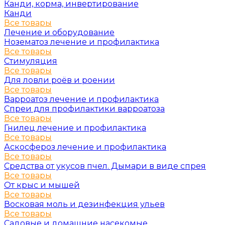
Канди, корма, инвертирование
Канди
Все товары
Лечение и оборудование
Нозематоз лечение и профилактика
Все товары
Стимуляция
Все товары
Для ловли роёв и роении
Все товары
Варроатоз лечение и профилактика
Спреи для профилактики варроатоза
Все товары
Гнилец лечение и профилактика
Все товары
Аскосфероз лечение и профилактика
Все товары
Средства от укусов пчел. Дымари в виде спрея
Все товары
От крыс и мышей
Все товары
Восковая моль и дезинфекция ульев
Все товары
Садовые и домашние насекомые