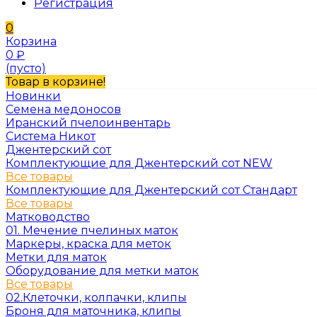
Регистрация
0
Корзина
0
₽
(пусто)
Товар в корзине!
Новинки
Семена медоносов
Иранский пчелоинвентарь
Система Никот
Джентерский сот
Комплектующие для Джентерский сот NEW
Все товары
Комплектующие для Джентерский сот Стандарт
Все товары
Матководство
01. Мечение пчелиных маток
Маркеры, краска для меток
Метки для маток
Оборудование для метки маток
Все товары
02.Клеточки, колпачки, клипы
Броня для маточника, клипы