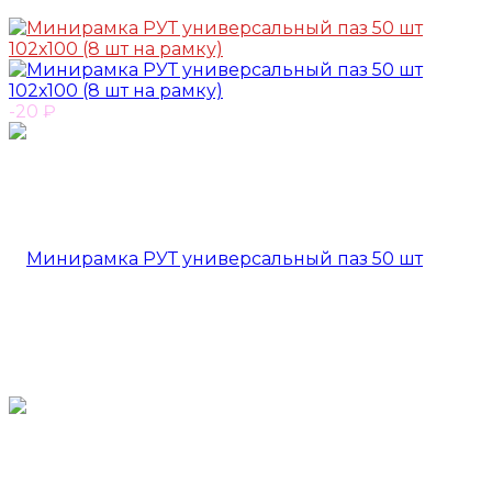
-20
₽