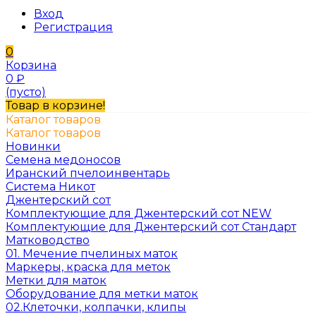
Вход
Регистрация
0
Корзина
0
₽
(пусто)
Товар в корзине!
Каталог товаров
Каталог товаров
Новинки
Семена медоносов
Иранский пчелоинвентарь
Система Никот
Джентерский сот
Комплектующие для Джентерский сот NEW
Комплектующие для Джентерский сот Стандарт
Матководство
01. Мечение пчелиных маток
Маркеры, краска для меток
Метки для маток
Оборудование для метки маток
02.Клеточки, колпачки, клипы