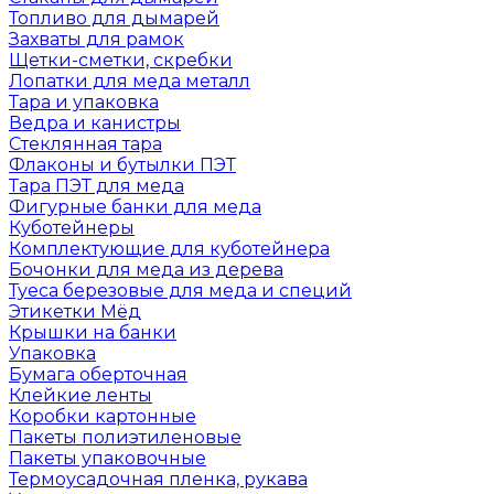
Топливо для дымарей
Захваты для рамок
Щетки-сметки, скребки
Лопатки для меда металл
Тара и упаковка
Ведра и канистры
Стеклянная тара
Флаконы и бутылки ПЭТ
Тара ПЭТ для меда
Фигурные банки для меда
Куботейнеры
Комплектующие для куботейнера
Бочонки для меда из дерева
Туеса березовые для меда и специй
Этикетки Мёд
Крышки на банки
Упаковка
Бумага оберточная
Клейкие ленты
Коробки картонные
Пакеты полиэтиленовые
Пакеты упаковочные
Термоусадочная пленка, рукава