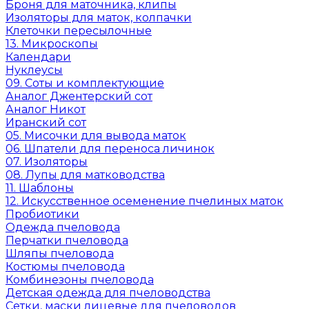
Броня для маточника, клипы
Изоляторы для маток, колпачки
Клеточки пересылочные
13. Микроскопы
Календари
Нуклеусы
09. Соты и комплектующие
Аналог Джентерский сот
Аналог Никот
Иранский сот
05. Мисочки для вывода маток
06. Шпатели для переноса личинок
07. Изоляторы
08. Лупы для матководства
11. Шаблоны
12. Искусственное осеменение пчелиных маток
Пробиотики
Одежда пчеловода
Перчатки пчеловода
Шляпы пчеловода
Костюмы пчеловода
Комбинезоны пчеловода
Детская одежда для пчеловодства
Сетки, маски лицевые для пчеловодов