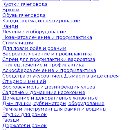
Куртки пчеловода
Брюки
Обувь пчеловода
Канди, корма, инвертирование
Канди
Лечение и оборудование
Нозематоз лечение и профилактика
Стимуляция
Для ловли роёв и роении
Варроатоз лечение и профилактика
Спреи для профилактики варроатоза
Гнилец лечение и профилактика
Аскосфероз лечение и профилактика
Средства от укусов пчел. Дымари в виде спрея
От крыс и мышей
Восковая моль и дезинфекция ульев
Садовые и домашние насекомые
Домашние и декоративные животные
Дым пушки, сублиматоры, оборудование
Рамка и инструмент для рамки и вощины
Втулки для рамок
Гвозди
Держатели рамок