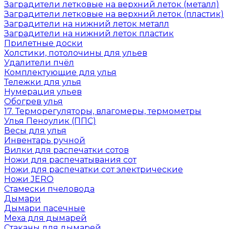
Заградители летковые на верхний леток (металл)
Заградители летковые на верхний леток (пластик)
Заградители на нижний леток металл
Заградители на нижний леток пластик
Прилетные доски
Холстики, потолочины для ульев
Удалители пчёл
Комплектующие для улья
Тележки для улья
Нумерация ульев
Обогрев улья
17. Терморегуляторы, влагомеры, термометры
Улья Пеноулик (ППС)
Весы для улья
Инвентарь ручной
Вилки для распечатки сотов
Ножи для распечатывания сот
Ножи для распечатки сот электрические
Ножи JERO
Стамески пчеловода
Дымари
Дымари пасечные
Меха для дымарей
Стаканы для дымарей