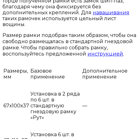
торце полученной рамки есть замок шип-паз,
благодаря чему она фиксируется без
дополнительных креплений. Для
наващивания
таких рамочек используется цельный лист
вощины.
Размер рамки подобран таким образом, чтобы она
свободно размещалась в стандартной гнездовой
рамке. Чтобы правильно собрать рамку,
воспользуйтесь предложенной
инструкцией
.
Размеры,
Базовое
Дополнительное
мм
применение
применение
Установка в 2 ряда
по 6 шт. в
67х100х37
стандартную
—
гнездовую рамку
«Рут»
Установка 6 шт. в