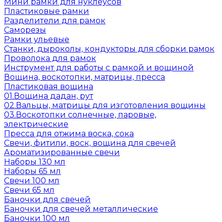
Мини рамки для нуклеусов
Пластиковые рамки
Разделители для рамок
Саморезы
Рамки ульевые
Станки, дыроколы, кондукторы для сборки рамок
Проволока для рамок
Инструмент для работы с рамкой и вощиной
Вощина, воскотопки, матрицы, пресса
Пластиковая вощина
01.Вощина дадан, рут
02.Вальцы, матрицы для изготовления вощины
03.Воскотопки солнечные, паровые,
электрические
Пресса для отжима воска, сока
Свечи, фитили, воск, вощина для свечей
Ароматизированные свечи
Наборы 130 мл
Наборы 65 мл
Свечи 100 мл
Свечи 65 мл
Баночки для свечей
Баночки для свечей металлические
Баночки 100 мл