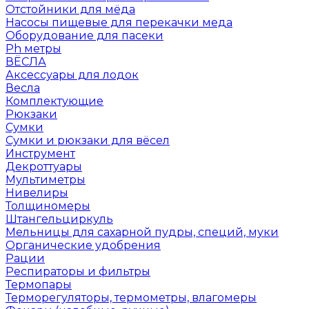
Отстойники для мёда
Насосы пищевые для перекачки меда
Оборудование для пасеки
Ph метры
ВЁСЛА
Аксессуары для лодок
Весла
Комплектующие
Рюкзаки
Сумки
Сумки и рюкзаки для вёсел
Инструмент
Декроттуары
Мультиметры
Нивелиры
Толщиномеры
Штангельциркуль
Мельницы для сахарной пудры, специй, муки
Органические удобрения
Рации
Респираторы и фильтры
Термопары
Терморегуляторы, термометры, влагомеры