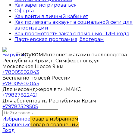
Как зарегистрироваться
Оферта
Как войти в личный кабинет
Как привязать аккаунт в социальной сети для
авторизации
Как просмотреть заказ с помощью ПИН-кода
Партнерская программа, блогерам
Бируком
Интернет-магазин пчеловодства
Республика Крым, г. Симферополь, ул.
Московское Шоссе 9 км.
+78005502043
Бесплатно по всей России
+78005502043
Для мессенджеров в т.ч. МАКС
+79827822421
Для абонентов из Республики Крым
+79787529505
Избранное
Товар в избранном
Сравнение
Товар в сравнении
Вход