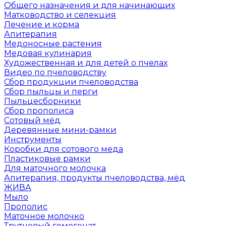
Общего назначения и для начинающих
Матководство и селекция
Лечение и корма
Апитерапия
Медоносные растения
Медовая кулинария
Художественная и для детей о пчелах
Видео по пчеловодству
Сбор продукции пчеловодства
Сбор пыльцы и перги
Пыльцесборники
Сбор прополиса
Сотовый мёд
Деревянные мини-рамки
Инструменты
Коробки для сотового меда
Пластиковые рамки
Для маточного молочка
Апитерапия, продукты пчеловодства, мёд
ЖИВА
Мыло
Прополис
Маточное молочко
Трутневый гомогенат