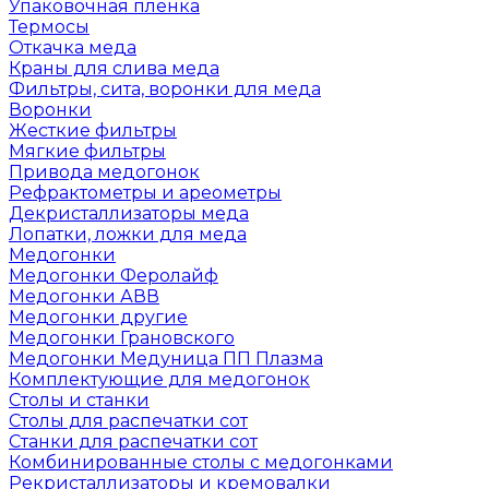
Упаковочная пленка
Термосы
Откачка меда
Краны для слива меда
Фильтры, сита, воронки для меда
Воронки
Жесткие фильтры
Мягкие фильтры
Привода медогонок
Рефрактометры и ареометры
Декристаллизаторы меда
Лопатки, ложки для меда
Медогонки
Медогонки Феролайф
Медогонки АВВ
Медогонки другие
Медогонки Грановского
Медогонки Медуница ПП Плазма
Комплектующие для медогонок
Столы и станки
Столы для распечатки сот
Станки для распечатки сот
Комбинированные столы с медогонками
Рекристаллизаторы и кремовалки