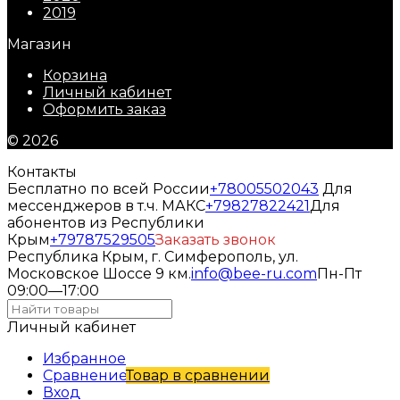
2019
Магазин
Корзина
Личный кабинет
Оформить заказ
© 2026
Контакты
Бесплатно по всей России
+78005502043
Для
мессенджеров в т.ч. МАКС
+79827822421
Для
абонентов из Республики
Крым
+79787529505
Заказать звонок
Республика Крым, г. Симферополь, ул.
Московское Шоссе 9 км.
info@bee-ru.com
Пн-Пт
09:00—17:00
Личный кабинет
Избранное
Сравнение
Товар в сравнении
Вход