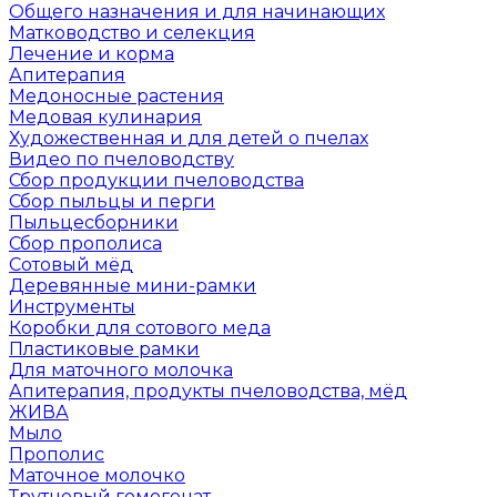
Общего назначения и для начинающих
Матководство и селекция
Лечение и корма
Апитерапия
Медоносные растения
Медовая кулинария
Художественная и для детей о пчелах
Видео по пчеловодству
Сбор продукции пчеловодства
Сбор пыльцы и перги
Пыльцесборники
Сбор прополиса
Сотовый мёд
Деревянные мини-рамки
Инструменты
Коробки для сотового меда
Пластиковые рамки
Для маточного молочка
Апитерапия, продукты пчеловодства, мёд
ЖИВА
Мыло
Прополис
Маточное молочко
Трутневый гомогенат