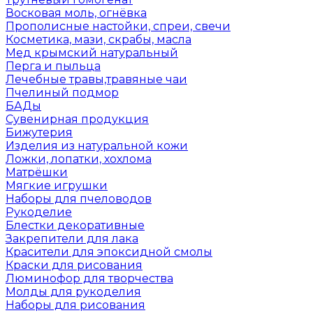
Восковая моль, огнёвка
Прополисные настойки, спреи, свечи
Косметика, мази, скрабы, масла
Мед крымский натуральный
Перга и пыльца
Лечебные травы,травяные чаи
Пчелиный подмор
БАДы
Сувенирная продукция
Бижутерия
Изделия из натуральной кожи
Ложки, лопатки, хохлома
Матрёшки
Мягкие игрушки
Наборы для пчеловодов
Рукоделие
Блестки декоративные
Закрепители для лака
Красители для эпоксидной смолы
Краски для рисования
Люминофор для творчества
Молды для рукоделия
Наборы для рисования