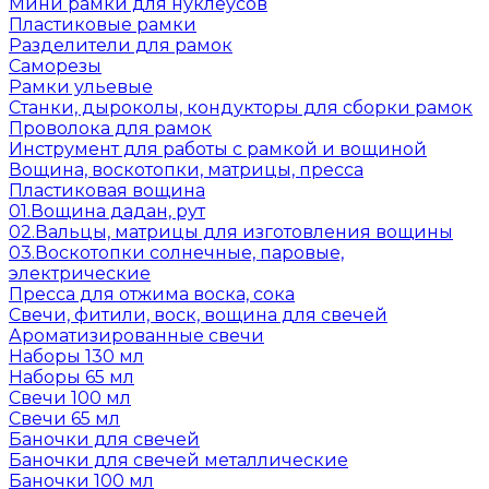
Мини рамки для нуклеусов
Пластиковые рамки
Разделители для рамок
Саморезы
Рамки ульевые
Станки, дыроколы, кондукторы для сборки рамок
Проволока для рамок
Инструмент для работы с рамкой и вощиной
Вощина, воскотопки, матрицы, пресса
Пластиковая вощина
01.Вощина дадан, рут
02.Вальцы, матрицы для изготовления вощины
03.Воскотопки солнечные, паровые,
электрические
Пресса для отжима воска, сока
Свечи, фитили, воск, вощина для свечей
Ароматизированные свечи
Наборы 130 мл
Наборы 65 мл
Свечи 100 мл
Свечи 65 мл
Баночки для свечей
Баночки для свечей металлические
Баночки 100 мл