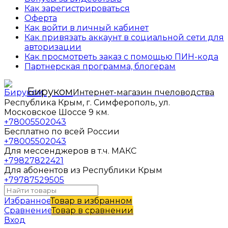
Как зарегистрироваться
Оферта
Как войти в личный кабинет
Как привязать аккаунт в социальной сети для
авторизации
Как просмотреть заказ с помощью ПИН-кода
Партнерская программа, блогерам
Бируком
Интернет-магазин пчеловодства
Республика Крым, г. Симферополь, ул.
Московское Шоссе 9 км.
+78005502043
Бесплатно по всей России
+78005502043
Для мессенджеров в т.ч. МАКС
+79827822421
Для абонентов из Республики Крым
+79787529505
Избранное
Товар в избранном
Сравнение
Товар в сравнении
Вход