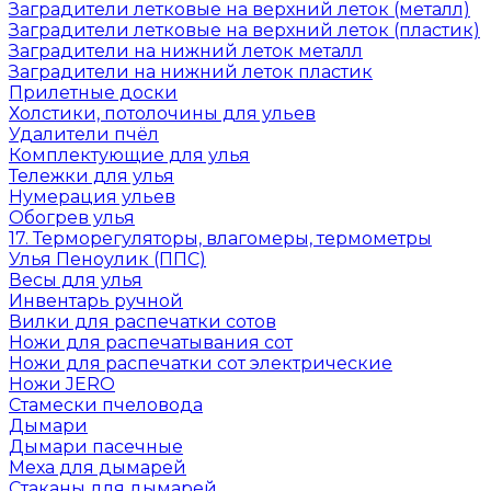
Заградители летковые на верхний леток (металл)
Заградители летковые на верхний леток (пластик)
Заградители на нижний леток металл
Заградители на нижний леток пластик
Прилетные доски
Холстики, потолочины для ульев
Удалители пчёл
Комплектующие для улья
Тележки для улья
Нумерация ульев
Обогрев улья
17. Терморегуляторы, влагомеры, термометры
Улья Пеноулик (ППС)
Весы для улья
Инвентарь ручной
Вилки для распечатки сотов
Ножи для распечатывания сот
Ножи для распечатки сот электрические
Ножи JERO
Стамески пчеловода
Дымари
Дымари пасечные
Меха для дымарей
Стаканы для дымарей