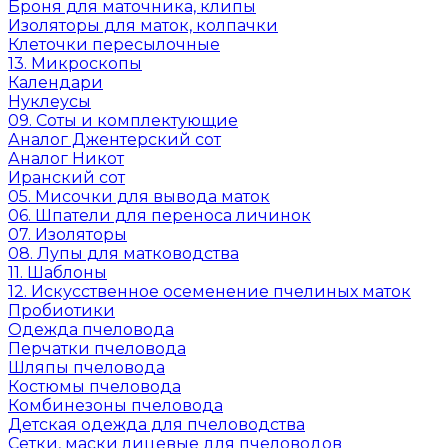
Броня для маточника, клипы
Изоляторы для маток, колпачки
Клеточки пересылочные
13. Микроскопы
Календари
Нуклеусы
09. Соты и комплектующие
Аналог Джентерский сот
Аналог Никот
Иранский сот
05. Мисочки для вывода маток
06. Шпатели для переноса личинок
07. Изоляторы
08. Лупы для матководства
11. Шаблоны
12. Искусственное осеменение пчелиных маток
Пробиотики
Одежда пчеловода
Перчатки пчеловода
Шляпы пчеловода
Костюмы пчеловода
Комбинезоны пчеловода
Детская одежда для пчеловодства
Сетки, маски лицевые для пчеловодов