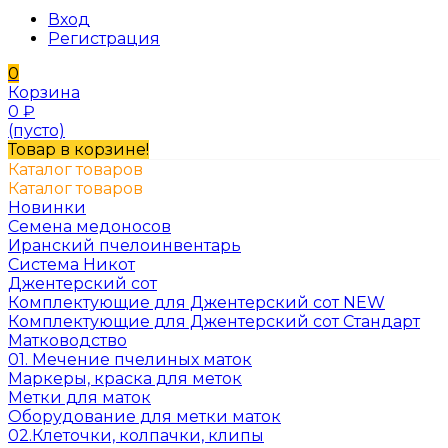
Вход
Регистрация
0
Корзина
0
₽
(пусто)
Товар в корзине!
Каталог товаров
Каталог товаров
Новинки
Семена медоносов
Иранский пчелоинвентарь
Система Никот
Джентерский сот
Комплектующие для Джентерский сот NEW
Комплектующие для Джентерский сот Стандарт
Матководство
01. Мечение пчелиных маток
Маркеры, краска для меток
Метки для маток
Оборудование для метки маток
02.Клеточки, колпачки, клипы