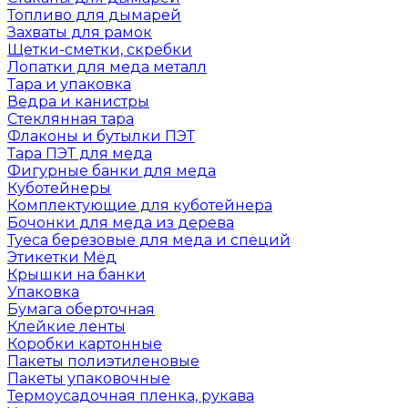
Топливо для дымарей
Захваты для рамок
Щетки-сметки, скребки
Лопатки для меда металл
Тара и упаковка
Ведра и канистры
Стеклянная тара
Флаконы и бутылки ПЭТ
Тара ПЭТ для меда
Фигурные банки для меда
Куботейнеры
Комплектующие для куботейнера
Бочонки для меда из дерева
Туеса березовые для меда и специй
Этикетки Мёд
Крышки на банки
Упаковка
Бумага оберточная
Клейкие ленты
Коробки картонные
Пакеты полиэтиленовые
Пакеты упаковочные
Термоусадочная пленка, рукава