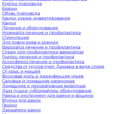
Куртки пчеловода
Брюки
Обувь пчеловода
Канди, корма, инвертирование
Канди
Лечение и оборудование
Нозематоз лечение и профилактика
Стимуляция
Для ловли роёв и роении
Варроатоз лечение и профилактика
Спреи для профилактики варроатоза
Гнилец лечение и профилактика
Аскосфероз лечение и профилактика
Средства от укусов пчел. Дымари в виде спрея
От крыс и мышей
Восковая моль и дезинфекция ульев
Садовые и домашние насекомые
Домашние и декоративные животные
Дым пушки, сублиматоры, оборудование
Рамка и инструмент для рамки и вощины
Втулки для рамок
Гвозди
Держатели рамок