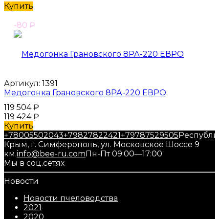
Купить
-80
₽
Артикул:
1391
Медогонка Грановского 8РА-220 ЕВРО
119 504
₽
119 424
₽
Купить
+78005502043
+79827822421
+79787529505
Республи
Крым, г. Симферополь, ул. Московское Шоссе 9
км.
info@bee-ru.com
Пн-Пт 09:00—17:00
Мы в соц.сетях
Новости
Новости пчеловодства
2021
2020