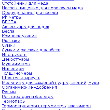
Отстойники для мёда
Насосы пищевые для перекачки меда
Оборудование для пасеки
Ph метры
ВЁСЛА
Аксессуары для лодок
Весла
Комплектующие
Рюкзаки
Сумки
Сумки и рюкзаки для вёсел
Инструмент
Декроттуары
Мультиметры
Нивелиры
Толщиномеры
Штангельциркуль
Мельницы для сахарной пудры, специй, муки
Органические удобрения
Рации
Респираторы и фильтры
Термопары
Терморегуляторы, термометры, влагомеры