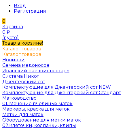
Вход
Регистрация
0
Корзина
0
₽
(пусто)
Товар в корзине!
Каталог товаров
Каталог товаров
Новинки
Семена медоносов
Иранский пчелоинвентарь
Система Никот
Джентерский сот
Комплектующие для Джентерский сот NEW
Комплектующие для Джентерский сот Стандарт
Матководство
01. Мечение пчелиных маток
Маркеры, краска для меток
Метки для маток
Оборудование для метки маток
02.Клеточки, колпачки, клипы