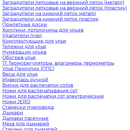
Заградители летковые на верхний леток (металл)
Заградители летковые на верхний леток (пластик)
Заградители на нижний леток металл
Заградители на нижний леток пластик
Прилетные доски
Холстики, потолочины для ульев
Удалители пчёл
Комплектующие для улья
Тележки для улья
Нумерация ульев
Обогрев улья
17. Терморегуляторы, влагомеры, термометры
Улья Пеноулик (ППС)
Весы для улья
Инвентарь ручной
Вилки для распечатки сотов
Ножи для распечатывания сот
Ножи для распечатки сот электрические
Ножи JERO
Стамески пчеловода
Дымари
Дымари пасечные
Меха для дымарей
Стаканы для дымарей