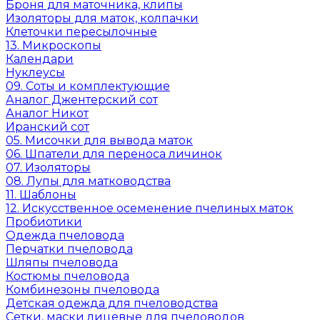
Броня для маточника, клипы
Изоляторы для маток, колпачки
Клеточки пересылочные
13. Микроскопы
Календари
Нуклеусы
09. Соты и комплектующие
Аналог Джентерский сот
Аналог Никот
Иранский сот
05. Мисочки для вывода маток
06. Шпатели для переноса личинок
07. Изоляторы
08. Лупы для матководства
11. Шаблоны
12. Искусственное осеменение пчелиных маток
Пробиотики
Одежда пчеловода
Перчатки пчеловода
Шляпы пчеловода
Костюмы пчеловода
Комбинезоны пчеловода
Детская одежда для пчеловодства
Сетки, маски лицевые для пчеловодов