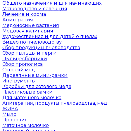
Общего назначения и для начинающих
Матководство и селекция
Лечение и корма
Апитерапия
Медоносные растения
Медовая кулинария
Художественная и для детей о пчелах
Видео по пчеловодству
Сбор продукции пчеловодства
Сбор пыльцы и перги
Пыльцесборники
Сбор прополиса
Сотовый мёд
Деревянные мини-рамки
Инструменты
Коробки для сотового меда
Пластиковые рамки
Для маточного молочка
Апитерапия, продукты пчеловодства, мёд
ЖИВА
Мыло
Прополис
Маточное молочко
Трутневый гомогенат