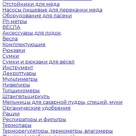
Отстойники для мёда
Насосы пищевые для перекачки меда
Оборудование для пасеки
Ph метры
ВЁСЛА
Аксессуары для лодок
Весла
Комплектующие
Рюкзаки
Сумки
Сумки и рюкзаки для вёсел
Инструмент
Декроттуары
Мультиметры
Нивелиры
Толщиномеры
Штангельциркуль
Мельницы для сахарной пудры, специй, муки
Органические удобрения
Рации
Респираторы и фильтры
Термопары
Терморегуляторы, термометры, влагомеры