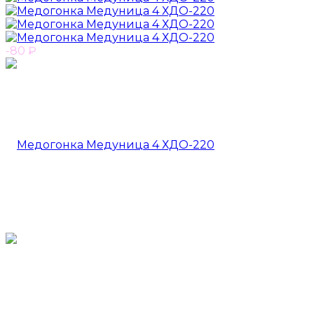
-80
₽