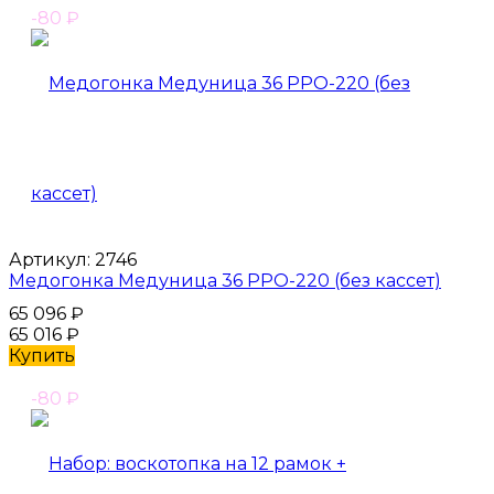
-80
₽
Артикул:
2746
Медогонка Медуница 36 РРО-220 (без кассет)
65 096
₽
65 016
₽
Купить
-80
₽