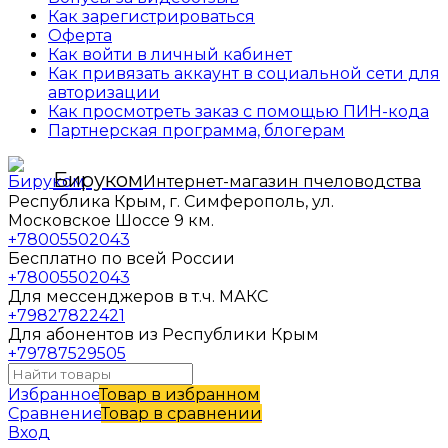
Как зарегистрироваться
Оферта
Как войти в личный кабинет
Как привязать аккаунт в социальной сети для
авторизации
Как просмотреть заказ с помощью ПИН-кода
Партнерская программа, блогерам
Бируком
Интернет-магазин пчеловодства
Республика Крым, г. Симферополь, ул.
Московское Шоссе 9 км.
+78005502043
Бесплатно по всей России
+78005502043
Для мессенджеров в т.ч. МАКС
+79827822421
Для абонентов из Республики Крым
+79787529505
Избранное
Товар в избранном
Сравнение
Товар в сравнении
Вход