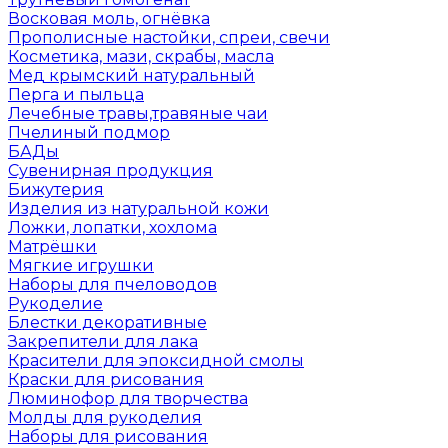
Восковая моль, огнёвка
Прополисные настойки, спреи, свечи
Косметика, мази, скрабы, масла
Мед крымский натуральный
Перга и пыльца
Лечебные травы,травяные чаи
Пчелиный подмор
БАДы
Сувенирная продукция
Бижутерия
Изделия из натуральной кожи
Ложки, лопатки, хохлома
Матрёшки
Мягкие игрушки
Наборы для пчеловодов
Рукоделие
Блестки декоративные
Закрепители для лака
Красители для эпоксидной смолы
Краски для рисования
Люминофор для творчества
Молды для рукоделия
Наборы для рисования