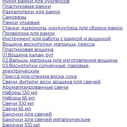
Мини рамки для нуклеусов
Пластиковые рамки
Разделители для рамок
Саморезы
Рамки ульевые
Станки, дыроколы, кондукторы для сборки рамок
Проволока для рамок
Инструмент для работы с рамкой и вощиной
Вощина, воскотопки, матрицы, пресса
Пластиковая вощина
01.Вощина дадан, рут
02.Вальцы, матрицы для изготовления вощины
03.Воскотопки солнечные, паровые,
электрические
Пресса для отжима воска, сока
Свечи, фитили, воск, вощина для свечей
Ароматизированные свечи
Наборы 130 мл
Наборы 65 мл
Свечи 100 мл
Свечи 65 мл
Баночки для свечей
Баночки для свечей металлические
Баночки 100 мл