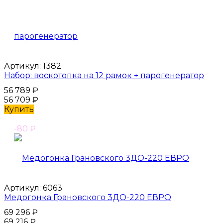
Артикул:
1382
Набор: воскотопка на 12 рамок + парогенератор
56 789
₽
56 709
₽
Купить
-80
₽
Артикул:
6063
Медогонка Грановского 3ДО-220 ЕВРО
69 296
₽
69 216
₽