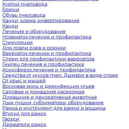
Куртки пчеловода
Брюки
Обувь пчеловода
Канди, корма, инвертирование
Канди
Лечение и оборудование
Нозематоз лечение и профилактика
Стимуляция
Для ловли роёв и роении
Варроатоз лечение и профилактика
Спреи для профилактики варроатоза
Гнилец лечение и профилактика
Аскосфероз лечение и профилактика
Средства от укусов пчел. Дымари в виде спрея
От крыс и мышей
Восковая моль и дезинфекция ульев
Садовые и домашние насекомые
Домашние и декоративные животные
Дым пушки, сублиматоры, оборудование
Рамка и инструмент для рамки и вощины
Втулки для рамок
Гвозди
Держатели рамок