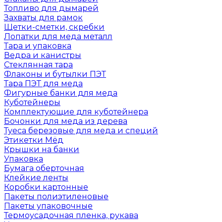
Топливо для дымарей
Захваты для рамок
Щетки-сметки, скребки
Лопатки для меда металл
Тара и упаковка
Ведра и канистры
Стеклянная тара
Флаконы и бутылки ПЭТ
Тара ПЭТ для меда
Фигурные банки для меда
Куботейнеры
Комплектующие для куботейнера
Бочонки для меда из дерева
Туеса березовые для меда и специй
Этикетки Мёд
Крышки на банки
Упаковка
Бумага оберточная
Клейкие ленты
Коробки картонные
Пакеты полиэтиленовые
Пакеты упаковочные
Термоусадочная пленка, рукава