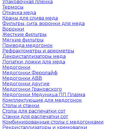
Упаковочная пленка
Термосы
Откачка меда
Краны для слива меда
Фильтры, сита, воронки для меда
Воронки
Жесткие фильтры
Мягкие фильтры
Привода медогонок
Рефрактометры и ареометры
Декристаллизаторы меда
Лопатки, ложки для меда
Медогонки
Медогонки Феролайф
Медогонки АВВ
Медогонки другие
Медогонки Грановского
Медогонки Медуница ПП Плазма
Комплектующие для медогонок
Столы и станки
Столы для распечатки сот
Станки для распечатки сот
Комбинированные столы с медогонками
Рекристаллизаторы и кремовалки