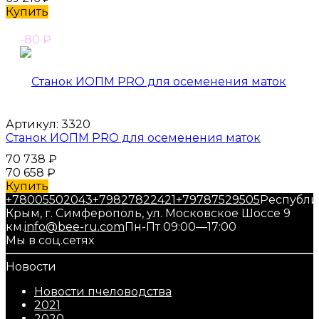
Купить
-80
₽
Артикул:
3320
Станок ИОПМ PRO для осеменения маток
70 738
₽
70 658
₽
Купить
+78005502043
+79827822421
+79787529505
Республи
Крым, г. Симферополь, ул. Московское Шоссе 9
км.
info@bee-ru.com
Пн-Пт 09:00—17:00
Мы в соц.сетях
Новости
Новости пчеловодства
2021
2020