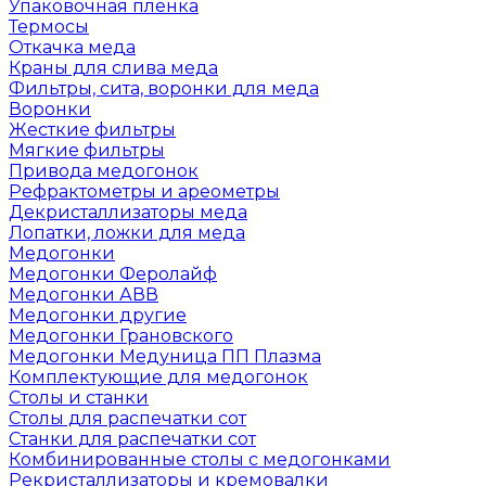
Упаковочная пленка
Термосы
Откачка меда
Краны для слива меда
Фильтры, сита, воронки для меда
Воронки
Жесткие фильтры
Мягкие фильтры
Привода медогонок
Рефрактометры и ареометры
Декристаллизаторы меда
Лопатки, ложки для меда
Медогонки
Медогонки Феролайф
Медогонки АВВ
Медогонки другие
Медогонки Грановского
Медогонки Медуница ПП Плазма
Комплектующие для медогонок
Столы и станки
Столы для распечатки сот
Станки для распечатки сот
Комбинированные столы с медогонками
Рекристаллизаторы и кремовалки