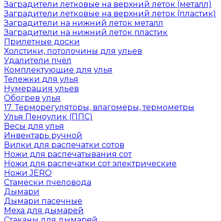
Заградители летковые на верхний леток (металл)
Заградители летковые на верхний леток (пластик)
Заградители на нижний леток металл
Заградители на нижний леток пластик
Прилетные доски
Холстики, потолочины для ульев
Удалители пчёл
Комплектующие для улья
Тележки для улья
Нумерация ульев
Обогрев улья
17. Терморегуляторы, влагомеры, термометры
Улья Пеноулик (ППС)
Весы для улья
Инвентарь ручной
Вилки для распечатки сотов
Ножи для распечатывания сот
Ножи для распечатки сот электрические
Ножи JERO
Стамески пчеловода
Дымари
Дымари пасечные
Меха для дымарей
Стаканы для дымарей