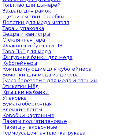
Топливо для дымарей
Захваты для рамок
Щетки-сметки, скребки
Лопатки для меда металл
Тара и упаковка
Ведра и канистры
Стеклянная тара
Флаконы и бутылки ПЭТ
Тара ПЭТ для меда
Фигурные банки для меда
Куботейнеры
Комплектующие для куботейнера
Бочонки для меда из дерева
Туеса березовые для меда и специй
Этикетки Мёд
Крышки на банки
Упаковка
Бумага оберточная
Клейкие ленты
Коробки картонные
Пакеты полиэтиленовые
Пакеты упаковочные
Термоусадочная пленка, рукава