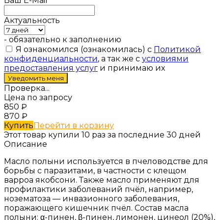
Ваш E-Mail
Актуальность
- обязательно к заполнению
Я ознакомился (ознакомилась) с
Политикой
конфиденциальности
, а так же с
условиями
предоставления услуг
и принимаю их
Проверка...
Цена по запросу
850
₽
870
₽
Купить
Перейти в корзину
Этот товар купили 10 раз за последние 30 дней
Описание
Масло полыни используется в пчеловодстве для
борьбы с паразитами, в частности с клещом
варроа якобсони. Также масло применяют для
профилактики заболеваний пчёл, например,
нозематоза — инвазионного заболевания,
поражающего кишечник пчёл. Состав масла
полыни: α-пинен, β-пинен, лимонен, цинеол (20%),