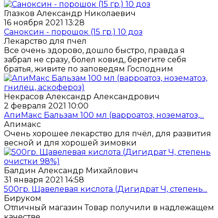
Глазков Александр Николаевич
16 ноября 2021 13:28
Саноксин - порошок (15 гр.) 10 доз
Лекарство для пчел
Все очень здорово, дошло быстро, правда я
забрал не сразу, болел ковид, берегите себя
братья, живите по заповедям Господним
Некрасов Александр Александрович
2 февраля 2021 10:00
АпиМакс Бальзам 100 мл (варроатоз, нозематоз,...
Апимакс
Очень хорошее лекарство для пчёл, для развития
весной и для хорошей зимовки
Балдин Александр Михайлович
31 января 2021 14:58
500гр. Щавелевая кислота (Дигидрат Ч, степень...
Бируком
Отличный магазин Товар получили в надлежащем
качестве.