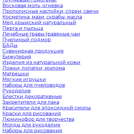
Восковая моль, огнёвка
Прополисные настойки, спреи, свечи
Косметика, мази, скрабы, масла
Мед крымский натуральный
Перга и пыльца
Лечебные травы,травяные чаи
Пчелиный подмор
БАДы
Сувенирная продукция
Бижутерия
Изделия из натуральной кожи
Ложки, лопатки, хохлома
Матрёшки
Мягкие игрушки
Наборы для пчеловодов
Рукоделие
Блестки декоративные
Закрепители для лака
Красители для эпоксидной смолы
Краски для рисования
Люминофор для творчества
Молды для рукоделия
Наборы для рисования