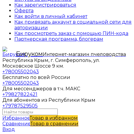
Как зарегистрироваться
Оферта
Как войти в личный кабинет
Как привязать аккаунт в социальной сети для
авторизации
Как просмотреть заказ с помощью ПИН-кода
Партнерская программа, блогерам
Бируком
Интернет-магазин пчеловодства
Республика Крым, г. Симферополь, ул.
Московское Шоссе 9 км.
+78005502043
Бесплатно по всей России
+78005502043
Для мессенджеров в т.ч. МАКС
+79827822421
Для абонентов из Республики Крым
+79787529505
Избранное
Товар в избранном
Сравнение
Товар в сравнении
Вход