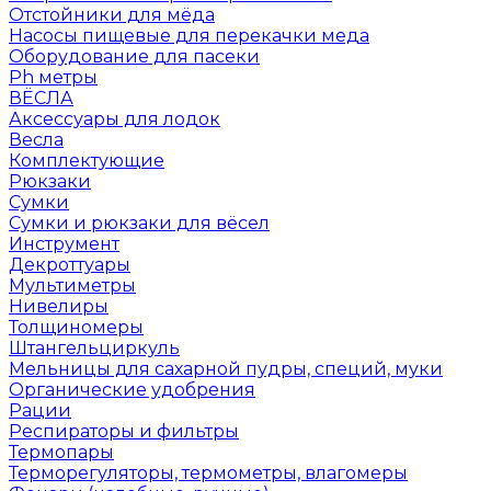
Отстойники для мёда
Насосы пищевые для перекачки меда
Оборудование для пасеки
Ph метры
ВЁСЛА
Аксессуары для лодок
Весла
Комплектующие
Рюкзаки
Сумки
Сумки и рюкзаки для вёсел
Инструмент
Декроттуары
Мультиметры
Нивелиры
Толщиномеры
Штангельциркуль
Мельницы для сахарной пудры, специй, муки
Органические удобрения
Рации
Респираторы и фильтры
Термопары
Терморегуляторы, термометры, влагомеры