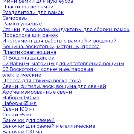
Мини рамки для нуклеусов
Пластиковые рамки
Разделители для рамок
Саморезы
Рамки ульевые
Станки, дыроколы, кондукторы для сборки рамок
Проволока для рамок
Инструмент для работы с рамкой и вощиной
Вощина, воскотопки, матрицы, пресса
Пластиковая вощина
01.Вощина дадан, рут
02.Вальцы, матрицы для изготовления вощины
03.Воскотопки солнечные, паровые,
электрические
Пресса для отжима воска, сока
Свечи, фитили, воск, вощина для свечей
Ароматизированные свечи
Наборы 130 мл
Наборы 65 мл
Свечи 100 мл
Свечи 65 мл
Баночки для свечей
Баночки для свечей металлические
Баночки 100 мл