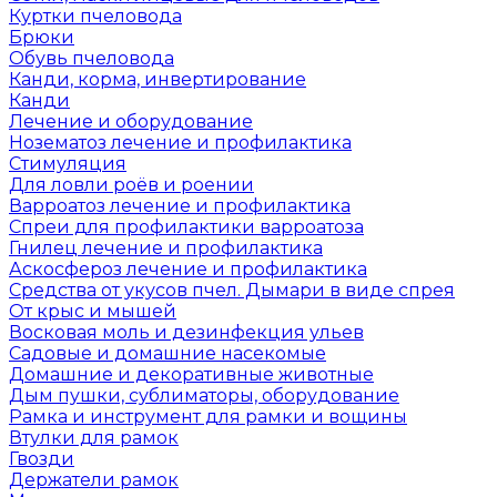
Куртки пчеловода
Брюки
Обувь пчеловода
Канди, корма, инвертирование
Канди
Лечение и оборудование
Нозематоз лечение и профилактика
Стимуляция
Для ловли роёв и роении
Варроатоз лечение и профилактика
Спреи для профилактики варроатоза
Гнилец лечение и профилактика
Аскосфероз лечение и профилактика
Средства от укусов пчел. Дымари в виде спрея
От крыс и мышей
Восковая моль и дезинфекция ульев
Садовые и домашние насекомые
Домашние и декоративные животные
Дым пушки, сублиматоры, оборудование
Рамка и инструмент для рамки и вощины
Втулки для рамок
Гвозди
Держатели рамок