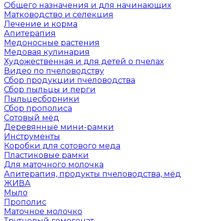
Общего назначения и для начинающих
Матководство и селекция
Лечение и корма
Апитерапия
Медоносные растения
Медовая кулинария
Художественная и для детей о пчелах
Видео по пчеловодству
Сбор продукции пчеловодства
Сбор пыльцы и перги
Пыльцесборники
Сбор прополиса
Сотовый мёд
Деревянные мини-рамки
Инструменты
Коробки для сотового меда
Пластиковые рамки
Для маточного молочка
Апитерапия, продукты пчеловодства, мёд
ЖИВА
Мыло
Прополис
Маточное молочко
Трутневый гомогенат