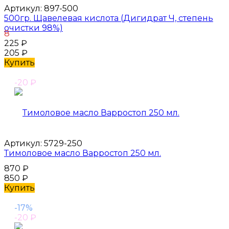
Артикул:
897-500
500гр. Щавелевая кислота (Дигидрат Ч, степень
очистки 98%)
8
225
₽
205
₽
Купить
-20
₽
Артикул:
5729-250
Тимоловое масло Варростоп 250 мл.
870
₽
850
₽
Купить
-17%
-20
₽