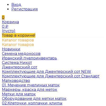
Вход
Регистрация
0
Корзина
0
₽
(пусто)
Товар в корзине!
Каталог товаров
Каталог товаров
Новинки
Семена медоносов
Иранский пчелоинвентарь
Система Никот
Джентерский сот
Комплектующие для Джентерский сот NEW
Комплектующие для Джентерский сот Стандарт
Матководство
01. Мечение пчелиных маток
Маркеры, краска для меток
Метки для маток
Оборудование для метки маток
02.Клеточки, колпачки, клипы