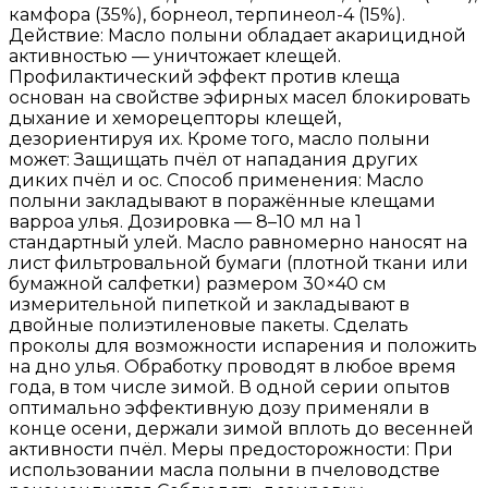
камфора (35%), борнеол, терпинеол-4 (15%).
Действие: Масло полыни обладает акарицидной
активностью — уничтожает клещей.
Профилактический эффект против клеща
основан на свойстве эфирных масел блокировать
дыхание и хеморецепторы клещей,
дезориентируя их. Кроме того, масло полыни
может: Защищать пчёл от нападания других
диких пчёл и ос. Способ применения: Масло
полыни закладывают в поражённые клещами
варроа улья. Дозировка — 8–10 мл на 1
стандартный улей. Масло равномерно наносят на
лист фильтровальной бумаги (плотной ткани или
бумажной салфетки) размером 30×40 см
измерительной пипеткой и закладывают в
двойные полиэтиленовые пакеты. Сделать
проколы для возможности испарения и положить
на дно улья. Обработку проводят в любое время
года, в том числе зимой. В одной серии опытов
оптимально эффективную дозу применяли в
конце осени, держали зимой вплоть до весенней
активности пчёл. Меры предосторожности: При
использовании масла полыни в пчеловодстве