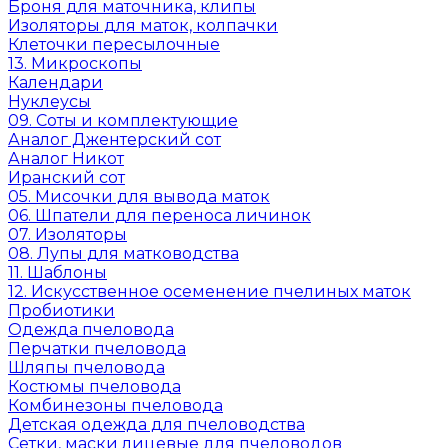
Броня для маточника, клипы
Изоляторы для маток, колпачки
Клеточки пересылочные
13. Микроскопы
Календари
Нуклеусы
09. Соты и комплектующие
Аналог Джентерский сот
Аналог Никот
Иранский сот
05. Мисочки для вывода маток
06. Шпатели для переноса личинок
07. Изоляторы
08. Лупы для матководства
11. Шаблоны
12. Искусственное осеменение пчелиных маток
Пробиотики
Одежда пчеловода
Перчатки пчеловода
Шляпы пчеловода
Костюмы пчеловода
Комбинезоны пчеловода
Детская одежда для пчеловодства
Сетки, маски лицевые для пчеловодов