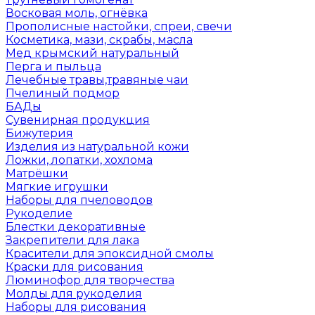
Восковая моль, огнёвка
Прополисные настойки, спреи, свечи
Косметика, мази, скрабы, масла
Мед крымский натуральный
Перга и пыльца
Лечебные травы,травяные чаи
Пчелиный подмор
БАДы
Сувенирная продукция
Бижутерия
Изделия из натуральной кожи
Ложки, лопатки, хохлома
Матрёшки
Мягкие игрушки
Наборы для пчеловодов
Рукоделие
Блестки декоративные
Закрепители для лака
Красители для эпоксидной смолы
Краски для рисования
Люминофор для творчества
Молды для рукоделия
Наборы для рисования