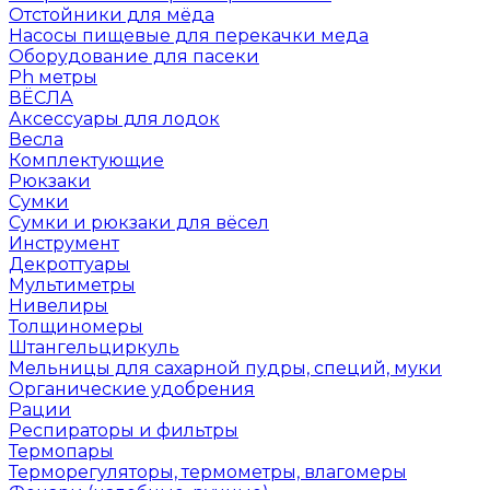
Отстойники для мёда
Насосы пищевые для перекачки меда
Оборудование для пасеки
Ph метры
ВЁСЛА
Аксессуары для лодок
Весла
Комплектующие
Рюкзаки
Сумки
Сумки и рюкзаки для вёсел
Инструмент
Декроттуары
Мультиметры
Нивелиры
Толщиномеры
Штангельциркуль
Мельницы для сахарной пудры, специй, муки
Органические удобрения
Рации
Респираторы и фильтры
Термопары
Терморегуляторы, термометры, влагомеры