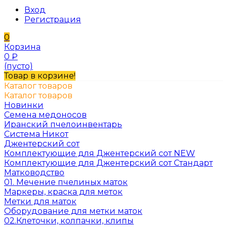
Вход
Регистрация
0
Корзина
0
₽
(пусто)
Товар в корзине!
Каталог товаров
Каталог товаров
Новинки
Семена медоносов
Иранский пчелоинвентарь
Система Никот
Джентерский сот
Комплектующие для Джентерский сот NEW
Комплектующие для Джентерский сот Стандарт
Матководство
01. Мечение пчелиных маток
Маркеры, краска для меток
Метки для маток
Оборудование для метки маток
02.Клеточки, колпачки, клипы