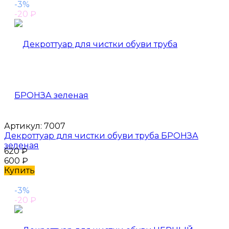
-3%
-20
₽
Артикул:
7007
Декроттуар для чистки обуви труба БРОНЗА
зеленая
620
₽
600
₽
Купить
-3%
-20
₽