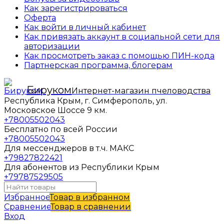
Как зарегистрироваться
Оферта
Как войти в личный кабинет
Как привязать аккаунт в социальной сети для
авторизации
Как просмотреть заказ с помощью ПИН-кода
Партнерская программа, блогерам
Бируком
Интернет-магазин пчеловодства
Республика Крым, г. Симферополь, ул.
Московское Шоссе 9 км.
+78005502043
Бесплатно по всей России
+78005502043
Для мессенджеров в т.ч. МАКС
+79827822421
Для абонентов из Республики Крым
+79787529505
Избранное
Товар в избранном
Сравнение
Товар в сравнении
Вход