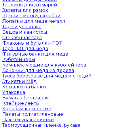
Топливо для дымарей
Захваты для рамок
Щетки-сметки, скребки
Лопатки для меда металл
Тара и упаковка
Ведра и канистры
Стеклянная тара
Флаконы и бутылки ПЭТ
Тара ПЭТ для меда
Фигурные банки для меда
Куботейнеры
Комплектующие для куботейнера
Бочонки для меда из дерева
Туеса березовые для меда и специй
Этикетки Мёд
Крышки на банки
Упаковка
Бумага оберточная
Клейкие ленты
Коробки картонные
Пакеты полиэтиленовые
Пакеты упаковочные
Термоусадочная пленка, рукава