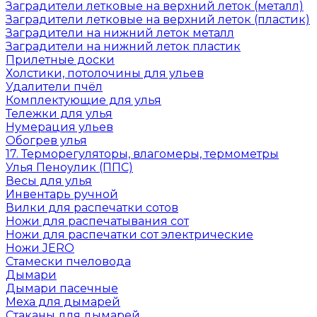
Заградители летковые на верхний леток (металл)
Заградители летковые на верхний леток (пластик)
Заградители на нижний леток металл
Заградители на нижний леток пластик
Прилетные доски
Холстики, потолочины для ульев
Удалители пчёл
Комплектующие для улья
Тележки для улья
Нумерация ульев
Обогрев улья
17. Терморегуляторы, влагомеры, термометры
Улья Пеноулик (ППС)
Весы для улья
Инвентарь ручной
Вилки для распечатки сотов
Ножи для распечатывания сот
Ножи для распечатки сот электрические
Ножи JERO
Стамески пчеловода
Дымари
Дымари пасечные
Меха для дымарей
Стаканы для дымарей