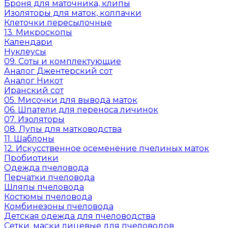
Броня для маточника, клипы
Изоляторы для маток, колпачки
Клеточки пересылочные
13. Микроскопы
Календари
Нуклеусы
09. Соты и комплектующие
Аналог Джентерский сот
Аналог Никот
Иранский сот
05. Мисочки для вывода маток
06. Шпатели для переноса личинок
07. Изоляторы
08. Лупы для матководства
11. Шаблоны
12. Искусственное осеменение пчелиных маток
Пробиотики
Одежда пчеловода
Перчатки пчеловода
Шляпы пчеловода
Костюмы пчеловода
Комбинезоны пчеловода
Детская одежда для пчеловодства
Сетки, маски лицевые для пчеловодов