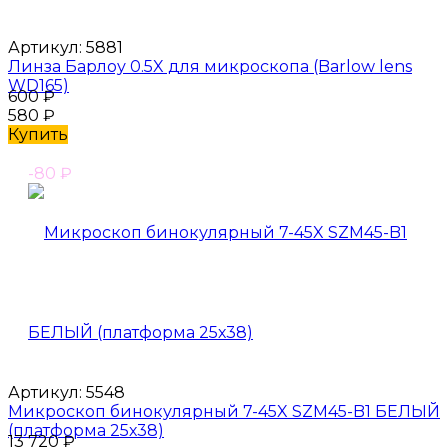
Артикул:
5881
Линза Барлоу 0.5X для микроскопа (Barlow lens
WD165)
600
₽
580
₽
Купить
-80
₽
Артикул:
5548
Микроскоп бинокулярный 7-45X SZM45-B1 БЕЛЫЙ
(платформа 25х38)
13 720
₽