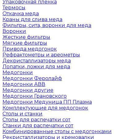
Упаковочная пленка
Термосы
Откачка меда
Краны для слива меда
Фильтры, сита, воронки для меда
Воронки
Жесткие фильтры
Мягкие фильтры
Привода медогонок
Рефрактометры и ареометры
Декристаллизаторы меда
Лопатки, ложки для меда
Медогонки
Медогонки Феролайф
Медогонки АВВ
Медогонки другие
Медогонки Грановского
Медогонки Медуница ПП Плазма
Комплектующие для медогонок
Столы и станки
Столы для распечатки сот
Станки для распечатки сот
Комбинированные столы с медогонками
Рекристаллизаторы и кремовалки