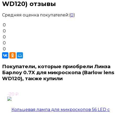
WD120) отзывы
Средняя оценка покупателей:
(
0
)
0
0
0
0
0
Покупатели, которые приобрели Линза
Барлоу 0.7X для микроскопа (Barlow lens
WD120), также купили
-20
₽