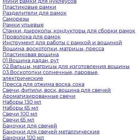
Мини рамки для нуклеусов
Пластиковые рамки
Разделители для рамок
Саморезы
Рамки ульевые
Станки, дыроколы, кондукторы для сборки рамок
Проволока для рамок
Инструмент для работы с рамкой и вощиной
Вощина, воскотопки, матрицы, пресса
Пластиковая вощина
01.Вощина дадан, рут
02.Вальцы, матрицы для изготовления вощины
03.Воскотопки солнечные, паровые,
электрические
Пресса для отжима воска, сока
Свечи, фитили, воск, вощина для свечей
Ароматизированные свечи
Наборы 130 мл
Наборы 65 мл
Свечи 100 мл
Свечи 65 мл
Баночки для свечей
Баночки для свечей металлические
Баночки 100 мл