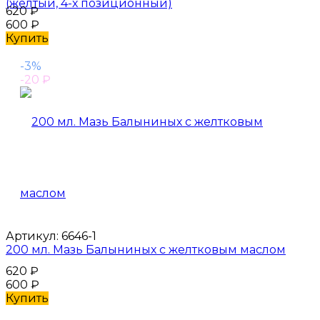
(желтый, 4-х позиционный)
620
₽
600
₽
Купить
-3%
-20
₽
Артикул:
6646-1
200 мл. Мазь Балыниных с желтковым маслом
620
₽
600
₽
Купить