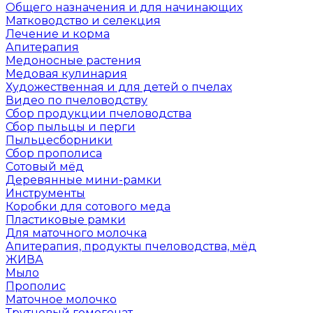
Общего назначения и для начинающих
Матководство и селекция
Лечение и корма
Апитерапия
Медоносные растения
Медовая кулинария
Художественная и для детей о пчелах
Видео по пчеловодству
Сбор продукции пчеловодства
Сбор пыльцы и перги
Пыльцесборники
Сбор прополиса
Сотовый мёд
Деревянные мини-рамки
Инструменты
Коробки для сотового меда
Пластиковые рамки
Для маточного молочка
Апитерапия, продукты пчеловодства, мёд
ЖИВА
Мыло
Прополис
Маточное молочко
Трутневый гомогенат