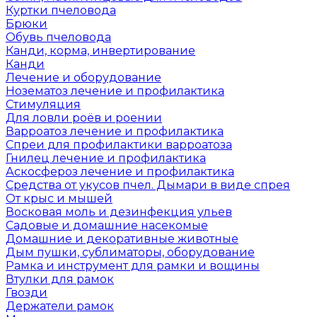
Куртки пчеловода
Брюки
Обувь пчеловода
Канди, корма, инвертирование
Канди
Лечение и оборудование
Нозематоз лечение и профилактика
Стимуляция
Для ловли роёв и роении
Варроатоз лечение и профилактика
Спреи для профилактики варроатоза
Гнилец лечение и профилактика
Аскосфероз лечение и профилактика
Средства от укусов пчел. Дымари в виде спрея
От крыс и мышей
Восковая моль и дезинфекция ульев
Садовые и домашние насекомые
Домашние и декоративные животные
Дым пушки, сублиматоры, оборудование
Рамка и инструмент для рамки и вощины
Втулки для рамок
Гвозди
Держатели рамок