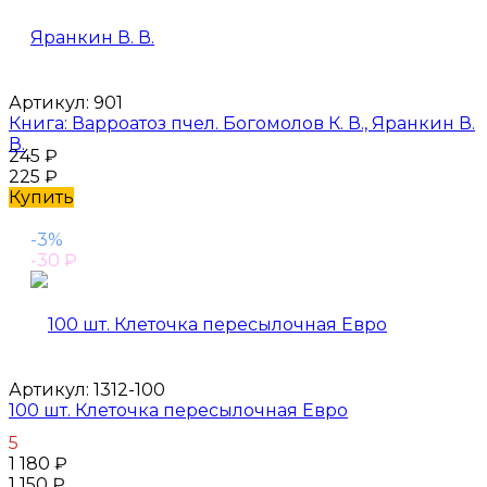
Артикул:
901
Книга: Варроатоз пчел. Богомолов К. В., Яранкин В.
В.
245
₽
225
₽
Купить
-3%
-30
₽
Артикул:
1312-100
100 шт. Клеточка пересылочная Евро
5
1 180
₽
1 150
₽