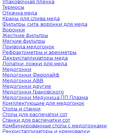
Упаковочная пленка
Термосы
Откачка меда
Краны для слива меда
Фильтры, сита, воронки для меда
Воронки
Жесткие фильтры
Мягкие фильтры
Привода медогонок
Рефрактометры и ареометры
Декристаллизаторы меда
Лопатки, ложки для меда
Медогонки
Медогонки Феролайф
Медогонки АВВ
Медогонки другие
Медогонки Грановского
Медогонки Медуница ПП Плазма
Комплектующие для медогонок
Столы и станки
Столы для распечатки сот
Станки для распечатки сот
Комбинированные столы с медогонками
Рекристаллизаторы и кремовалки