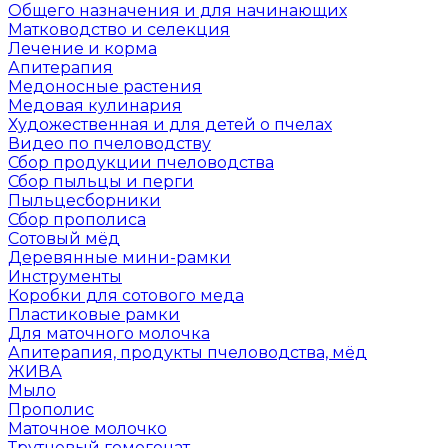
Общего назначения и для начинающих
Матководство и селекция
Лечение и корма
Апитерапия
Медоносные растения
Медовая кулинария
Художественная и для детей о пчелах
Видео по пчеловодству
Сбор продукции пчеловодства
Сбор пыльцы и перги
Пыльцесборники
Сбор прополиса
Сотовый мёд
Деревянные мини-рамки
Инструменты
Коробки для сотового меда
Пластиковые рамки
Для маточного молочка
Апитерапия, продукты пчеловодства, мёд
ЖИВА
Мыло
Прополис
Маточное молочко
Трутневый гомогенат