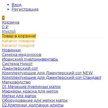
Вход
Регистрация
0
Корзина
0
₽
(пусто)
Товар в корзине!
Каталог товаров
Каталог товаров
Новинки
Семена медоносов
Иранский пчелоинвентарь
Система Никот
Джентерский сот
Комплектующие для Джентерский сот NEW
Комплектующие для Джентерский сот Стандарт
Матководство
01. Мечение пчелиных маток
Маркеры, краска для меток
Метки для маток
Оборудование для метки маток
02.Клеточки, колпачки, клипы