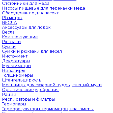
Отстойники для мёда
Насосы пищевые для перекачки меда
Оборудование для пасеки
Ph метры
ВЁСЛА
Аксессуары для лодок
Весла
Комплектующие
Рюкзаки
Сумки
Сумки и рюкзаки для вёсел
Инструмент
Декроттуары
Мультиметры
Нивелиры
Толщиномеры
Штангельциркуль
Мельницы для сахарной пудры, специй, муки
Органические удобрения
Рации
Респираторы и фильтры
Термопары
Терморегуляторы, термометры, влагомеры