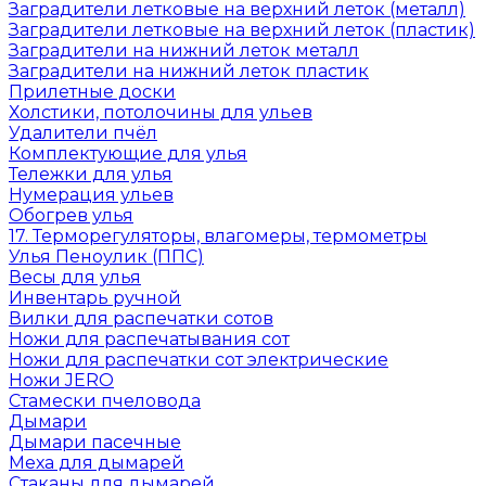
Заградители летковые на верхний леток (металл)
Заградители летковые на верхний леток (пластик)
Заградители на нижний леток металл
Заградители на нижний леток пластик
Прилетные доски
Холстики, потолочины для ульев
Удалители пчёл
Комплектующие для улья
Тележки для улья
Нумерация ульев
Обогрев улья
17. Терморегуляторы, влагомеры, термометры
Улья Пеноулик (ППС)
Весы для улья
Инвентарь ручной
Вилки для распечатки сотов
Ножи для распечатывания сот
Ножи для распечатки сот электрические
Ножи JERO
Стамески пчеловода
Дымари
Дымари пасечные
Меха для дымарей
Стаканы для дымарей