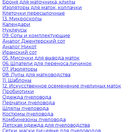
Броня для маточника, клипы
Изоляторы для маток, колпачки
Клеточки пересылочные
13. Микроскопы
Календари
Нуклеусы
09. Соты и комплектующие
Аналог Джентерский сот
Аналог Никот
Иранский сот
05. Мисочки для вывода маток
06. Шпатели для переноса личинок
07. Изоляторы
08. Лупы для матководства
11. Шаблоны
12. Искусственное осеменение пчелиных маток
Пробиотики
Одежда пчеловода
Перчатки пчеловода
Шляпы пчеловода
Костюмы пчеловода
Комбинезоны пчеловода
Детская одежда для пчеловодства
Сетки, маски лицевые для пчеловодов