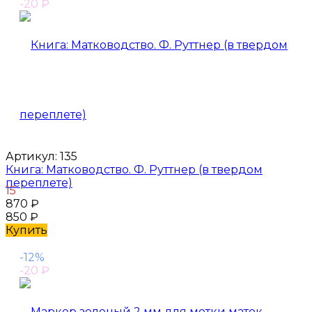
-20
₽
Артикул:
135
Книга: Матководство. Ф. Руттнер (в твердом
переплете)
15
870
₽
850
₽
Купить
-12%
-20
₽