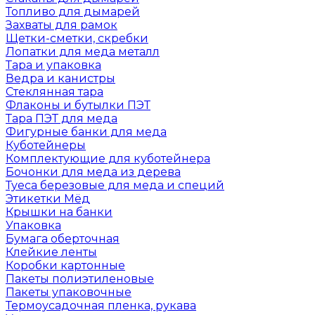
Топливо для дымарей
Захваты для рамок
Щетки-сметки, скребки
Лопатки для меда металл
Тара и упаковка
Ведра и канистры
Стеклянная тара
Флаконы и бутылки ПЭТ
Тара ПЭТ для меда
Фигурные банки для меда
Куботейнеры
Комплектующие для куботейнера
Бочонки для меда из дерева
Туеса березовые для меда и специй
Этикетки Мёд
Крышки на банки
Упаковка
Бумага оберточная
Клейкие ленты
Коробки картонные
Пакеты полиэтиленовые
Пакеты упаковочные
Термоусадочная пленка, рукава