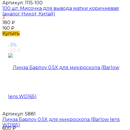
Артикул:
1115-100
100 шт. Мисочка для вывода матки коричневая
(аналог Никот, Китай)
2
180
₽
160
₽
Купить
-3%
-20
₽
Артикул:
5881
Линза Барлоу 0.5X для микроскопа (Barlow lens
WD165)
600
₽