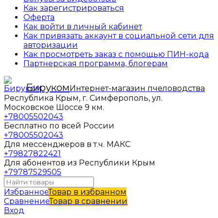
Как зарегистрироваться
Оферта
Как войти в личный кабинет
Как привязать аккаунт в социальной сети для
авторизации
Как просмотреть заказ с помощью ПИН-кода
Партнерская программа, блогерам
Бируком
Интернет-магазин пчеловодства
Республика Крым, г. Симферополь, ул.
Московское Шоссе 9 км.
+78005502043
Бесплатно по всей России
+78005502043
Для мессенджеров в т.ч. МАКС
+79827822421
Для абонентов из Республики Крым
+79787529505
Избранное
Товар в избранном
Сравнение
Товар в сравнении
Вход