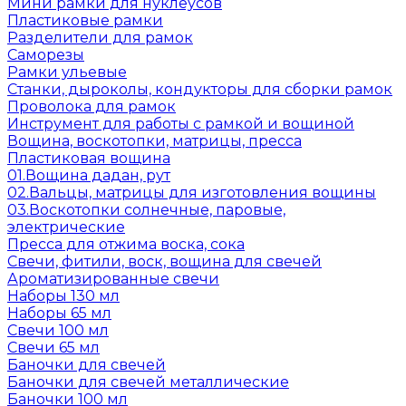
Мини рамки для нуклеусов
Пластиковые рамки
Разделители для рамок
Саморезы
Рамки ульевые
Станки, дыроколы, кондукторы для сборки рамок
Проволока для рамок
Инструмент для работы с рамкой и вощиной
Вощина, воскотопки, матрицы, пресса
Пластиковая вощина
01.Вощина дадан, рут
02.Вальцы, матрицы для изготовления вощины
03.Воскотопки солнечные, паровые,
электрические
Пресса для отжима воска, сока
Свечи, фитили, воск, вощина для свечей
Ароматизированные свечи
Наборы 130 мл
Наборы 65 мл
Свечи 100 мл
Свечи 65 мл
Баночки для свечей
Баночки для свечей металлические
Баночки 100 мл