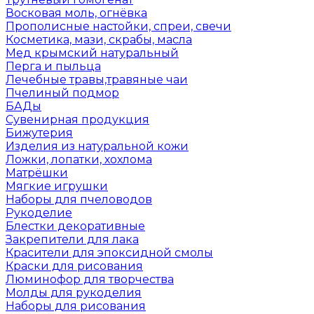
Восковая моль, огнёвка
Прополисные настойки, спреи, свечи
Косметика, мази, скрабы, масла
Мед крымский натуральный
Перга и пыльца
Лечебные травы,травяные чаи
Пчелиный подмор
БАДы
Сувенирная продукция
Бижутерия
Изделия из натуральной кожи
Ложки, лопатки, хохлома
Матрёшки
Мягкие игрушки
Наборы для пчеловодов
Рукоделие
Блестки декоративные
Закрепители для лака
Красители для эпоксидной смолы
Краски для рисования
Люминофор для творчества
Молды для рукоделия
Наборы для рисования