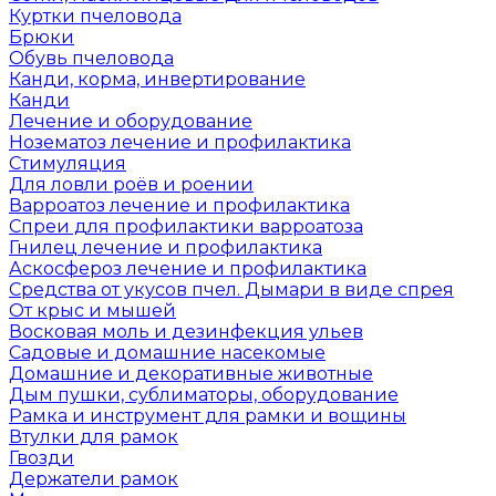
Куртки пчеловода
Брюки
Обувь пчеловода
Канди, корма, инвертирование
Канди
Лечение и оборудование
Нозематоз лечение и профилактика
Стимуляция
Для ловли роёв и роении
Варроатоз лечение и профилактика
Спреи для профилактики варроатоза
Гнилец лечение и профилактика
Аскосфероз лечение и профилактика
Средства от укусов пчел. Дымари в виде спрея
От крыс и мышей
Восковая моль и дезинфекция ульев
Садовые и домашние насекомые
Домашние и декоративные животные
Дым пушки, сублиматоры, оборудование
Рамка и инструмент для рамки и вощины
Втулки для рамок
Гвозди
Держатели рамок