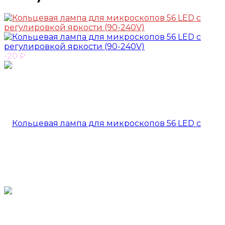
-20
₽