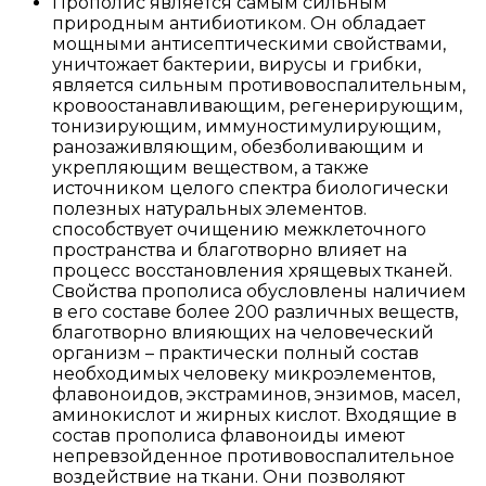
Прополис является самым сильным
природным антибиотиком. Он обладает
мощными антисептическими свойствами,
уничтожает бактерии, вирусы и грибки,
является сильным противовоспалительным,
кровоостанавливающим, регенерирующим,
тонизирующим, иммуностимулирующим,
ранозаживляющим, обезболивающим и
укрепляющим веществом, а также
источником целого спектра биологически
полезных натуральных элементов.
способствует очищению межклеточного
пространства и благотворно влияет на
процесс восстановления хрящевых тканей.
Свойства прополиса обусловлены наличием
в его составе более 200 различных веществ,
благотворно влияющих на человеческий
организм – практически полный состав
необходимых человеку микроэлементов,
флавоноидов, экстраминов, энзимов, масел,
аминокислот и жирных кислот. Входящие в
состав прополиса флавоноиды имеют
непревзойденное противовоспалительное
воздействие на ткани. Они позволяют