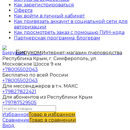
Как зарегистрироваться
Оферта
Как войти в личный кабинет
Как привязать аккаунт в социальной сети для
авторизации
Как просмотреть заказ с помощью ПИН-кода
Партнерская программа, блогерам
Бируком
Интернет-магазин пчеловодства
Республика Крым, г. Симферополь, ул.
Московское Шоссе 9 км.
+78005502043
Бесплатно по всей России
+78005502043
Для мессенджеров в т.ч. МАКС
+79827822421
Для абонентов из Республики Крым
+79787529505
Избранное
Товар в избранном
Сравнение
Товар в сравнении
Вход