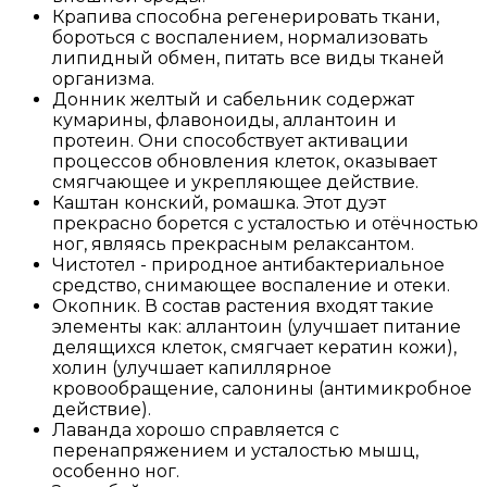
Крапива способна регенерировать ткани,
бороться с воспалением, нормализовать
липидный обмен, питать все виды тканей
организма.
Донник желтый и сабельник содержат
кумарины, флавоноиды, аллантоин и
протеин. Они способствует активации
процессов обновления клеток, оказывает
смягчающее и укрепляющее действие.
Каштан конский, ромашка. Этот дуэт
прекрасно борется с усталостью и отёчностью
ног, являясь прекрасным релаксантом.
Чистотел - природное антибактериальное
средство, снимающее воспаление и отеки.
Окопник. В состав растения входят такие
элементы как: аллантоин (улучшает питание
делящихся клеток, смягчает кератин кожи),
холин (улучшает капиллярное
кровообращение, салонины (антимикробное
действие).
Лаванда хорошо справляется с
перенапряжением и усталостью мышц,
особенно ног.