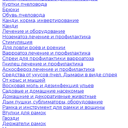
Куртки пчеловода
Брюки
Обувь пчеловода
Канди, корма, инвертирование
Канди
Лечение и оборудование
Нозематоз лечение и профилактика
Стимуляция
Для ловли роёв и роении
Варроатоз лечение и профилактика
Спреи для профилактики варроатоза
Гнилец лечение и профилактика
Аскосфероз лечение и профилактика
Средства от укусов пчел. Дымари в виде спрея
От крыс и мышей
Восковая моль и дезинфекция ульев
Садовые и домашние насекомые
Домашние и декоративные животные
Дым пушки, сублиматоры, оборудование
Рамка и инструмент для рамки и вощины
Втулки для рамок
Гвозди
Держатели рамок