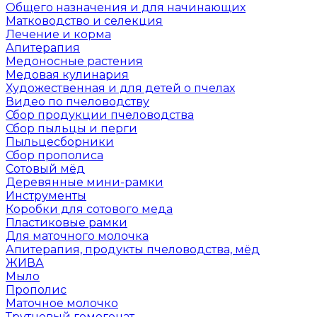
Общего назначения и для начинающих
Матководство и селекция
Лечение и корма
Апитерапия
Медоносные растения
Медовая кулинария
Художественная и для детей о пчелах
Видео по пчеловодству
Сбор продукции пчеловодства
Сбор пыльцы и перги
Пыльцесборники
Сбор прополиса
Сотовый мёд
Деревянные мини-рамки
Инструменты
Коробки для сотового меда
Пластиковые рамки
Для маточного молочка
Апитерапия, продукты пчеловодства, мёд
ЖИВА
Мыло
Прополис
Маточное молочко
Трутневый гомогенат