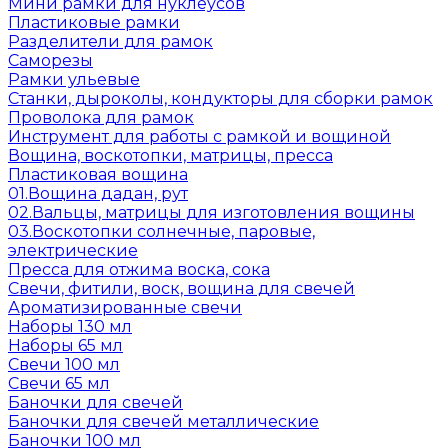
Мини рамки для нуклеусов
Пластиковые рамки
Разделители для рамок
Саморезы
Рамки ульевые
Станки, дыроколы, кондукторы для сборки рамок
Проволока для рамок
Инструмент для работы с рамкой и вощиной
Вощина, воскотопки, матрицы, пресса
Пластиковая вощина
01.Вощина дадан, рут
02.Вальцы, матрицы для изготовления вощины
03.Воскотопки солнечные, паровые,
электрические
Пресса для отжима воска, сока
Свечи, фитили, воск, вощина для свечей
Ароматизированные свечи
Наборы 130 мл
Наборы 65 мл
Свечи 100 мл
Свечи 65 мл
Баночки для свечей
Баночки для свечей металлические
Баночки 100 мл