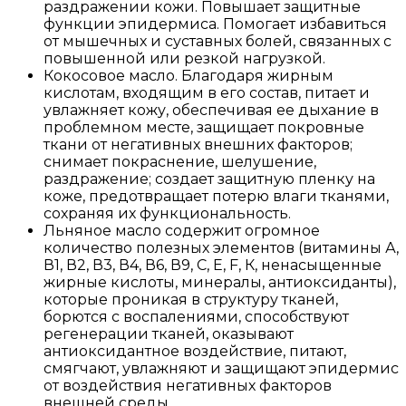
раздражении кожи. Повышает защитные
функции эпидермиса. Помогает избавиться
от мышечных и суставных болей, связанных с
повышенной или резкой нагрузкой.
Кокосовое масло. Благодаря жирным
кислотам, входящим в его состав, питает и
увлажняет кожу, обеспечивая ее дыхание в
проблемном месте, защищает покровные
ткани от негативных внешних факторов;
снимает покраснение, шелушение,
раздражение; создает защитную пленку на
коже, предотвращает потерю влаги тканями,
сохраняя их функциональность.
Льняное масло содержит огромное
количество полезных элементов (витамины А,
В1, В2, В3, В4, В6, В9, С, Е, F, К, ненасыщенные
жирные кислоты, минералы, антиоксиданты),
которые проникая в структуру тканей,
борются с воспалениями, способствуют
регенерации тканей, оказывают
антиоксидантное воздействие, питают,
смягчают, увлажняют и защищают эпидермис
от воздействия негативных факторов
внешней среды.