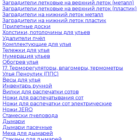
Заградители летковые на верхний леток (металл)
Заградители летковые на верхний леток (пластик)
Заградители на нижний леток металл
Заградители на нижний леток пластик
Прилетные доски
Холстики, потолочины для ульев
Удалители пчёл
Комплектующие для улья
Тележки для улья
Нумерация ульев
Обогрев улья
17. Терморегуляторы, влагомеры, термометры
Улья Пеноулик (ППС)
Весы для улья
Инвентарь ручной
Вилки для распечатки сотов
Ножи для распечатывания сот
Ножи для распечатки сот электрические
Ножи JERO
Стамески пчеловода
Дымари
Дымари пасечные
Меха для дымарей
Стаканы для дымарей