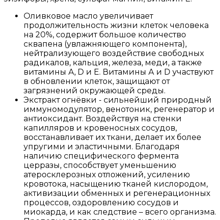
Оливковое масло увеличивает
продолжительность жизни клеток человека
на 20%, содержит большое количество
сквапена (увлажняющего компонента),
нейтрализующего воздействие свободных
радикалов, кальция, железа, меди, а также
витамины А, D и Е. Витамины А и D участвуют
в обновлении клеток, защищают от
загрязнений окружающей среды.
Экстракт огнёвки - сильнейший природный
иммуномодулятор, венотоник, регенератор и
антиоксидант. Воздействуя на стенки
капилляров и кровеносных сосудов,
восстанавливает их ткани, делает их более
упругими и эластичными. Благодаря
наличию специфического фермента
церразы, способствует уменьшению
атеросклерозных отложений, усилению
кровотока, насыщению тканей кислородом,
активизации обменных и регенерационных
процессов, оздоровлению сосудов и
миокарда, и как следствие – всего организма.