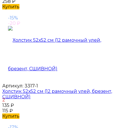
258
₽
Купить
-15%
-20
₽
Артикул:
3317-1
Холстик 52х52 см (12 рамочный улей, брезент,
СШИВНОЙ)
2
135
₽
115
₽
Купить
-17%