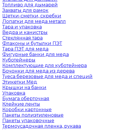
Топливо для дымарей
Захваты для рамок
Щетки-сметки, скребки
Лопатки для меда металл
Тара и упаковка
Ведра и канистры
Стеклянная тара
Флаконы и бутылки ПЭТ
Тара ПЭТ для меда
Фигурные банки для меда
Куботейнеры
Комплектующие для куботейнера
Бочонки для меда из дерева
Туеса березовые для меда и специй
Этикетки Мёд
Крышки на банки
Упаковка
Бумага оберточная
Клейкие ленты
Коробки картонные
Пакеты полиэтиленовые
Пакеты упаковочные
Термоусадочная пленка, рукава