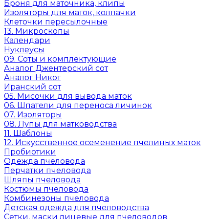
Броня для маточника, клипы
Изоляторы для маток, колпачки
Клеточки пересылочные
13. Микроскопы
Календари
Нуклеусы
09. Соты и комплектующие
Аналог Джентерский сот
Аналог Никот
Иранский сот
05. Мисочки для вывода маток
06. Шпатели для переноса личинок
07. Изоляторы
08. Лупы для матководства
11. Шаблоны
12. Искусственное осеменение пчелиных маток
Пробиотики
Одежда пчеловода
Перчатки пчеловода
Шляпы пчеловода
Костюмы пчеловода
Комбинезоны пчеловода
Детская одежда для пчеловодства
Сетки, маски лицевые для пчеловодов