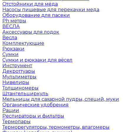
Отстойники для мёда
Насосы пищевые для перекачки меда
Оборудование для пасеки
Ph метры
ВЁСЛА
Аксессуары для лодок
Весла
Комплектующие
Рюкзаки
Сумки
Сумки и рюкзаки для вёсел
Инструмент
Декроттуары
Мультиметры
Нивелиры
Толщиномеры
Штангельциркуль
Мельницы для сахарной пудры, специй, муки
Органические удобрения
Рации
Респираторы и фильтры
Термопары
Терморегуляторы, термометры, влагомеры