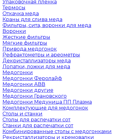
Упаковочная пленка
Термосы
Откачка меда
Краны для слива меда
Фильтры, сита, воронки для меда
Воронки
Жесткие фильтры
Мягкие фильтры
Привода медогонок
Рефрактометры и ареометры
Декристаллизаторы меда
Лопатки, ложки для меда
Медогонки
Медогонки Феролайф
Медогонки АВВ
Медогонки другие
Медогонки Грановского
Медогонки Медуница ПП Плазма
Комплектующие для медогонок
Столы и станки
Столы для распечатки сот
Станки для распечатки сот
Комбинированные столы с медогонками
Рекристаллизаторы и кремовалки