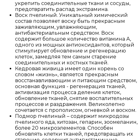
укрепить соединительные ткани и сосуды,
предотвратить распад экстрамина.
Воск пчелиный. Уникальный химический
состав позволяет воску быть прекрасным
заживляющим, увлажняющим,
антибактериальным средством. Воск
содержит большое количество витамина А,
одного из мощных антиоксидантов, который
стимулирует обновление и регенерацию
клеток, замедляя тем самым старение
соединительных и костных тканей.
Кедровая живица имеет один корень со
словом «жизнь», является прекрасным
восстанавливающим и питающим средством,
основная функция - регенерация тканей,
активизация процесса деления клеток,
обновление тканей, снятие воспалительных
процессов и раздражения. Великолепно
сочетается с прополисом, огневкой и воском.
Подмор пчелиный – содержит микродозы
пчелиного яда, хитозан, гепарин, зоомеланин,
более 20 микроэлементов. Способен
обновлять клетки тканей, предотвращать их
старение, содержит антигистаминные