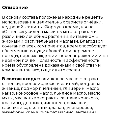
Описание
В основу состава положены народные рецепты
использования целительных свойств огнёвки,
кедровой живицы. Формула крема для ног
«Огневка» усилена масляными экстрактами
различных лечебных растений, витамином Е,
жирными растительными маслами. Благодаря
сочетанию всех компонентов, крем способствует
облегчению тянущих болей при перемене
погоды, переохлаждении, перенапряжении и на
нервной почве. Полезность и эффективность
крема обусловлена доказанными свойствами
компонентов, входящих в его состав.
В состав входят:
оливковое масло, экстракт
огневки, прополис, воск пчелиный, кедровая
живица, подмор пчелиный, глицерин, масло
какао, кокосовое масло, льняное масло, масло
мяты, масляные экстракты каштана конского,
крапивы, донника, чистотела, ромашки,
сабельника, окопника, лаванды, зверобоя,
зизифоры, хрена, сульфат магния, витамин Е.