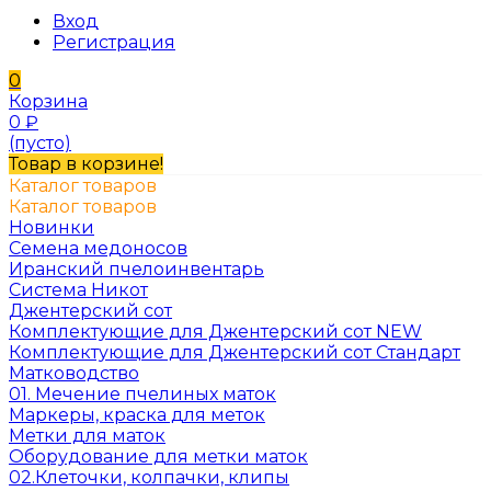
Вход
Регистрация
0
Корзина
0
₽
(пусто)
Товар в корзине!
Каталог товаров
Каталог товаров
Новинки
Семена медоносов
Иранский пчелоинвентарь
Система Никот
Джентерский сот
Комплектующие для Джентерский сот NEW
Комплектующие для Джентерский сот Стандарт
Матководство
01. Мечение пчелиных маток
Маркеры, краска для меток
Метки для маток
Оборудование для метки маток
02.Клеточки, колпачки, клипы