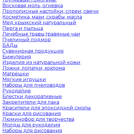
Восковая моль, огнёвка
Прополисные настойки, спреи, свечи
Косметика, мази, скрабы, масла
Мед крымский натуральный
Перга и пыльца
Лечебные травы,травяные чаи
Пчелиный подмор
БАДы
Сувенирная продукция
Бижутерия
Изделия из натуральной кожи
Ложки, лопатки, хохлома
Матрёшки
Мягкие игрушки
Наборы для пчеловодов
Рукоделие
Блестки декоративные
Закрепители для лака
Красители для эпоксидной смолы
Краски для рисования
Люминофор для творчества
Молды для рукоделия
Наборы для рисования