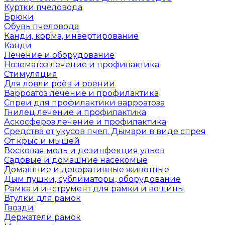
Куртки пчеловода
Брюки
Обувь пчеловода
Канди, корма, инвертирование
Канди
Лечение и оборудование
Нозематоз лечение и профилактика
Стимуляция
Для ловли роёв и роении
Варроатоз лечение и профилактика
Спреи для профилактики варроатоза
Гнилец лечение и профилактика
Аскосфероз лечение и профилактика
Средства от укусов пчел. Дымари в виде спрея
От крыс и мышей
Восковая моль и дезинфекция ульев
Садовые и домашние насекомые
Домашние и декоративные животные
Дым пушки, сублиматоры, оборудование
Рамка и инструмент для рамки и вощины
Втулки для рамок
Гвозди
Держатели рамок