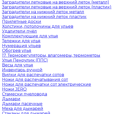
Заградители летковые на верхний леток (металл)
Заградители летковые на верхний леток (пластик)
Заградители на нижний леток металл
Заградители на нижний леток пластик
Прилетные доски
Холстики, потолочины для ульев
Удалители пчёл
Комплектующие для улья
Тележки для улья
Нумерация ульев
Обогрев улья
17. Терморегуляторы, влагомеры, термометры
Улья Пеноулик (ППС)
Весы для улья
Инвентарь ручной
Вилки для распечатки сотов
Ножи для распечатывания сот
Ножи для распечатки сот электрические
Ножи JERO
Стамески пчеловода
Дымари
Дымари пасечные
Меха для дымарей
Стаканы для дымарей