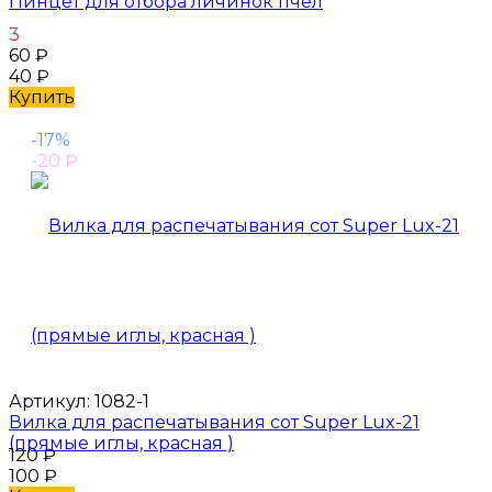
Пинцет для отбора личинок пчел
3
60
₽
40
₽
Купить
-17%
-20
₽
Артикул:
1082-1
Вилка для распечатывания сот Super Lux-21
(прямые иглы, красная )
120
₽
100
₽