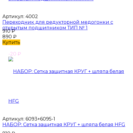
Артикул:
4002
Переходник для редукторной медогонки с
открытым подшипником ТИП № 1
910
₽
890
₽
Купить
-20
₽
Артикул:
6093+6095-1
НАБОР: Сетка защитная КРУГ + шляпа белая HFG