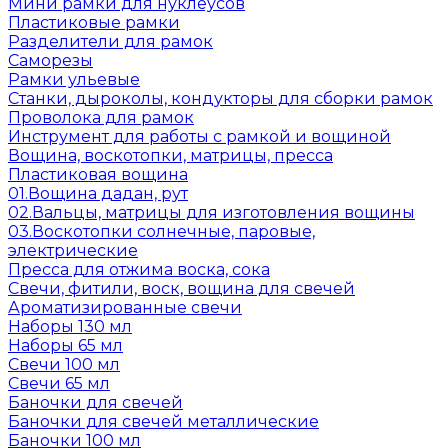
Мини рамки для нуклеусов
Пластиковые рамки
Разделители для рамок
Саморезы
Рамки ульевые
Станки, дыроколы, кондукторы для сборки рамок
Проволока для рамок
Инструмент для работы с рамкой и вощиной
Вощина, воскотопки, матрицы, пресса
Пластиковая вощина
01.Вощина дадан, рут
02.Вальцы, матрицы для изготовления вощины
03.Воскотопки солнечные, паровые,
электрические
Пресса для отжима воска, сока
Свечи, фитили, воск, вощина для свечей
Ароматизированные свечи
Наборы 130 мл
Наборы 65 мл
Свечи 100 мл
Свечи 65 мл
Баночки для свечей
Баночки для свечей металлические
Баночки 100 мл