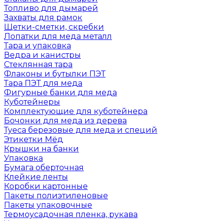
Топливо для дымарей
Захваты для рамок
Щетки-сметки, скребки
Лопатки для меда металл
Тара и упаковка
Ведра и канистры
Стеклянная тара
Флаконы и бутылки ПЭТ
Тара ПЭТ для меда
Фигурные банки для меда
Куботейнеры
Комплектующие для куботейнера
Бочонки для меда из дерева
Туеса березовые для меда и специй
Этикетки Мёд
Крышки на банки
Упаковка
Бумага оберточная
Клейкие ленты
Коробки картонные
Пакеты полиэтиленовые
Пакеты упаковочные
Термоусадочная пленка, рукава