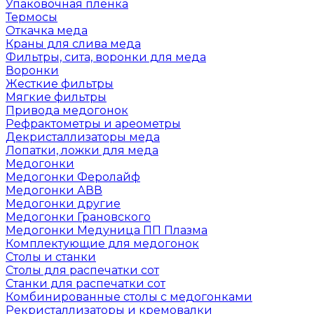
Упаковочная пленка
Термосы
Откачка меда
Краны для слива меда
Фильтры, сита, воронки для меда
Воронки
Жесткие фильтры
Мягкие фильтры
Привода медогонок
Рефрактометры и ареометры
Декристаллизаторы меда
Лопатки, ложки для меда
Медогонки
Медогонки Феролайф
Медогонки АВВ
Медогонки другие
Медогонки Грановского
Медогонки Медуница ПП Плазма
Комплектующие для медогонок
Столы и станки
Столы для распечатки сот
Станки для распечатки сот
Комбинированные столы с медогонками
Рекристаллизаторы и кремовалки