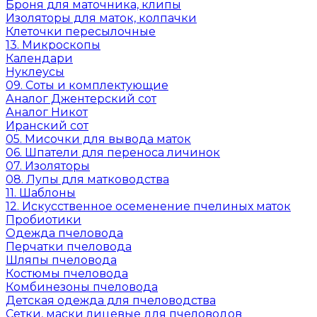
Броня для маточника, клипы
Изоляторы для маток, колпачки
Клеточки пересылочные
13. Микроскопы
Календари
Нуклеусы
09. Соты и комплектующие
Аналог Джентерский сот
Аналог Никот
Иранский сот
05. Мисочки для вывода маток
06. Шпатели для переноса личинок
07. Изоляторы
08. Лупы для матководства
11. Шаблоны
12. Искусственное осеменение пчелиных маток
Пробиотики
Одежда пчеловода
Перчатки пчеловода
Шляпы пчеловода
Костюмы пчеловода
Комбинезоны пчеловода
Детская одежда для пчеловодства
Сетки, маски лицевые для пчеловодов