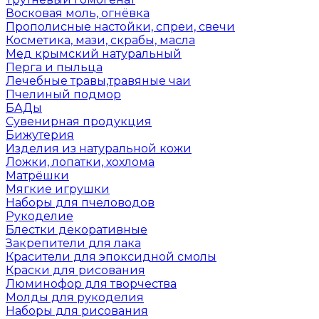
Восковая моль, огнёвка
Прополисные настойки, спреи, свечи
Косметика, мази, скрабы, масла
Мед крымский натуральный
Перга и пыльца
Лечебные травы,травяные чаи
Пчелиный подмор
БАДы
Сувенирная продукция
Бижутерия
Изделия из натуральной кожи
Ложки, лопатки, хохлома
Матрёшки
Мягкие игрушки
Наборы для пчеловодов
Рукоделие
Блестки декоративные
Закрепители для лака
Красители для эпоксидной смолы
Краски для рисования
Люминофор для творчества
Молды для рукоделия
Наборы для рисования