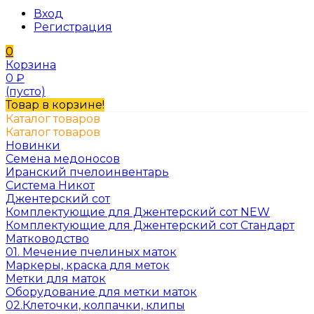
Вход
Регистрация
0
Корзина
0
₽
(пусто)
Товар в корзине!
Каталог товаров
Каталог товаров
Новинки
Семена медоносов
Иранский пчелоинвентарь
Система Никот
Джентерский сот
Комплектующие для Джентерский сот NEW
Комплектующие для Джентерский сот Стандарт
Матководство
01. Мечение пчелиных маток
Маркеры, краска для меток
Метки для маток
Оборудование для метки маток
02.Клеточки, колпачки, клипы