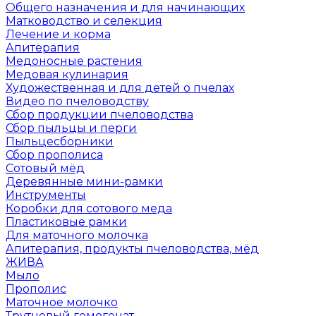
Общего назначения и для начинающих
Матководство и селекция
Лечение и корма
Апитерапия
Медоносные растения
Медовая кулинария
Художественная и для детей о пчелах
Видео по пчеловодству
Сбор продукции пчеловодства
Сбор пыльцы и перги
Пыльцесборники
Сбор прополиса
Сотовый мёд
Деревянные мини-рамки
Инструменты
Коробки для сотового меда
Пластиковые рамки
Для маточного молочка
Апитерапия, продукты пчеловодства, мёд
ЖИВА
Мыло
Прополис
Маточное молочко
Трутневый гомогенат