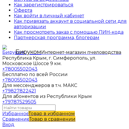
Как зарегистрироваться
Оферта
Как войти в личный кабинет
Как привязать аккаунт в социальной сети для
авторизации
Как просмотреть заказ с помощью ПИН-кода
Партнерская программа, блогерам
Бируком
Интернет-магазин пчеловодства
Республика Крым, г. Симферополь, ул.
Московское Шоссе 9 км.
+78005502043
Бесплатно по всей России
+78005502043
Для мессенджеров в т.ч. МАКС
+79827822421
Для абонентов из Республики Крым
+79787529505
Избранное
Товар в избранном
Сравнение
Товар в сравнении
Вход