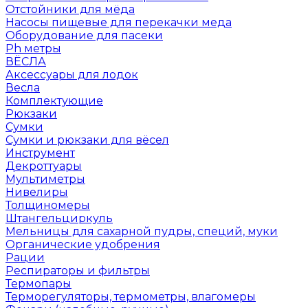
Отстойники для мёда
Насосы пищевые для перекачки меда
Оборудование для пасеки
Ph метры
ВЁСЛА
Аксессуары для лодок
Весла
Комплектующие
Рюкзаки
Сумки
Сумки и рюкзаки для вёсел
Инструмент
Декроттуары
Мультиметры
Нивелиры
Толщиномеры
Штангельциркуль
Мельницы для сахарной пудры, специй, муки
Органические удобрения
Рации
Респираторы и фильтры
Термопары
Терморегуляторы, термометры, влагомеры