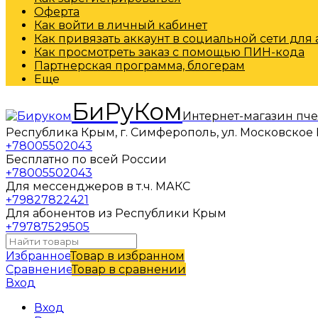
Оферта
Как войти в личный кабинет
Как привязать аккаунт в социальной сети для
Как просмотреть заказ с помощью ПИН-кода
Партнерская программа, блогерам
Еще
БиРуКом
Интернет-магазин пч
Республика Крым, г. Симферополь, ул. Московское 
+78005502043
Бесплатно по всей России
+78005502043
Для мессенджеров в т.ч. МАКС
+79827822421
Для абонентов из Республики Крым
+79787529505
Избранное
Товар в избранном
Сравнение
Товар в сравнении
Вход
Вход