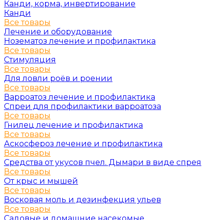
Канди, корма, инвертирование
Канди
Все товары
Лечение и оборудование
Нозематоз лечение и профилактика
Все товары
Стимуляция
Все товары
Для ловли роёв и роении
Все товары
Варроатоз лечение и профилактика
Спреи для профилактики варроатоза
Все товары
Гнилец лечение и профилактика
Все товары
Аскосфероз лечение и профилактика
Все товары
Средства от укусов пчел. Дымари в виде спрея
Все товары
От крыс и мышей
Все товары
Восковая моль и дезинфекция ульев
Все товары
Садовые и домашние насекомые