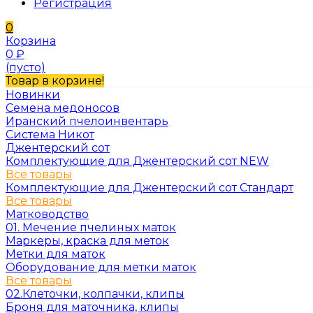
Регистрация
0
Корзина
0
₽
(пусто)
Товар в корзине!
Новинки
Семена медоносов
Иранский пчелоинвентарь
Система Никот
Джентерский сот
Комплектующие для Джентерский сот NEW
Все товары
Комплектующие для Джентерский сот Стандарт
Все товары
Матководство
01. Мечение пчелиных маток
Маркеры, краска для меток
Метки для маток
Оборудование для метки маток
Все товары
02.Клеточки, колпачки, клипы
Броня для маточника, клипы