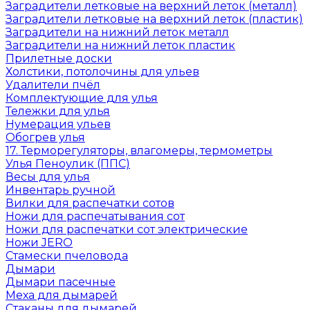
Заградители летковые на верхний леток (металл)
Заградители летковые на верхний леток (пластик)
Заградители на нижний леток металл
Заградители на нижний леток пластик
Прилетные доски
Холстики, потолочины для ульев
Удалители пчёл
Комплектующие для улья
Тележки для улья
Нумерация ульев
Обогрев улья
17. Терморегуляторы, влагомеры, термометры
Улья Пеноулик (ППС)
Весы для улья
Инвентарь ручной
Вилки для распечатки сотов
Ножи для распечатывания сот
Ножи для распечатки сот электрические
Ножи JERO
Стамески пчеловода
Дымари
Дымари пасечные
Меха для дымарей
Стаканы для дымарей