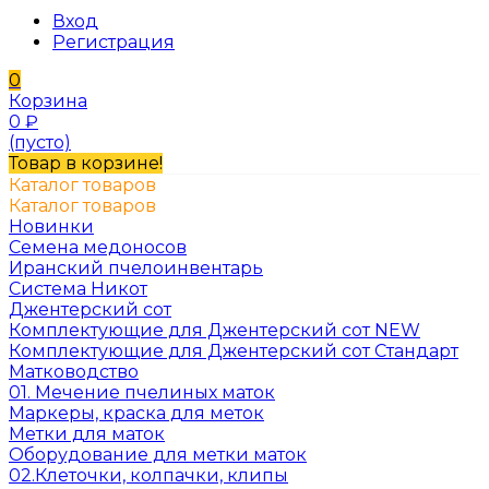
Вход
Регистрация
0
Корзина
0
₽
(пусто)
Товар в корзине!
Каталог товаров
Каталог товаров
Новинки
Семена медоносов
Иранский пчелоинвентарь
Система Никот
Джентерский сот
Комплектующие для Джентерский сот NEW
Комплектующие для Джентерский сот Стандарт
Матководство
01. Мечение пчелиных маток
Маркеры, краска для меток
Метки для маток
Оборудование для метки маток
02.Клеточки, колпачки, клипы