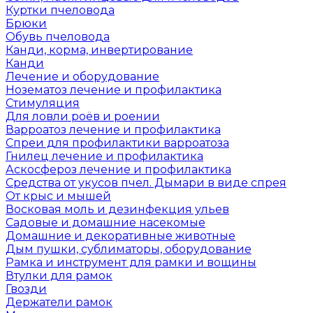
Куртки пчеловода
Брюки
Обувь пчеловода
Канди, корма, инвертирование
Канди
Лечение и оборудование
Нозематоз лечение и профилактика
Стимуляция
Для ловли роёв и роении
Варроатоз лечение и профилактика
Спреи для профилактики варроатоза
Гнилец лечение и профилактика
Аскосфероз лечение и профилактика
Средства от укусов пчел. Дымари в виде спрея
От крыс и мышей
Восковая моль и дезинфекция ульев
Садовые и домашние насекомые
Домашние и декоративные животные
Дым пушки, сублиматоры, оборудование
Рамка и инструмент для рамки и вощины
Втулки для рамок
Гвозди
Держатели рамок