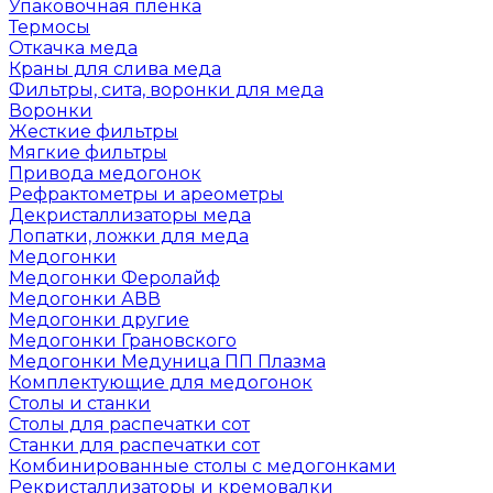
Упаковочная пленка
Термосы
Откачка меда
Краны для слива меда
Фильтры, сита, воронки для меда
Воронки
Жесткие фильтры
Мягкие фильтры
Привода медогонок
Рефрактометры и ареометры
Декристаллизаторы меда
Лопатки, ложки для меда
Медогонки
Медогонки Феролайф
Медогонки АВВ
Медогонки другие
Медогонки Грановского
Медогонки Медуница ПП Плазма
Комплектующие для медогонок
Столы и станки
Столы для распечатки сот
Станки для распечатки сот
Комбинированные столы с медогонками
Рекристаллизаторы и кремовалки