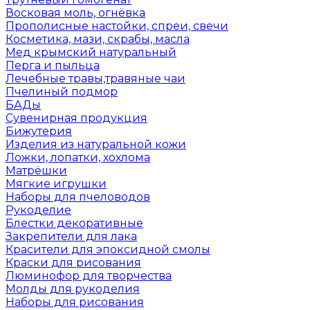
Восковая моль, огнёвка
Прополисные настойки, спреи, свечи
Косметика, мази, скрабы, масла
Мед крымский натуральный
Перга и пыльца
Лечебные травы,травяные чаи
Пчелиный подмор
БАДы
Сувенирная продукция
Бижутерия
Изделия из натуральной кожи
Ложки, лопатки, хохлома
Матрёшки
Мягкие игрушки
Наборы для пчеловодов
Рукоделие
Блестки декоративные
Закрепители для лака
Красители для эпоксидной смолы
Краски для рисования
Люминофор для творчества
Молды для рукоделия
Наборы для рисования