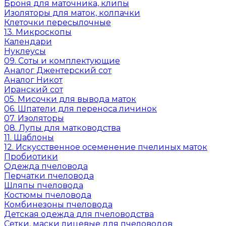
Броня для маточника, клипы
Изоляторы для маток, колпачки
Клеточки пересылочные
13. Микроскопы
Календари
Нуклеусы
09. Соты и комплектующие
Аналог Джентерский сот
Аналог Никот
Иранский сот
05. Мисочки для вывода маток
06. Шпатели для переноса личинок
07. Изоляторы
08. Лупы для матководства
11. Шаблоны
12. Искусственное осеменение пчелиных маток
Пробиотики
Одежда пчеловода
Перчатки пчеловода
Шляпы пчеловода
Костюмы пчеловода
Комбинезоны пчеловода
Детская одежда для пчеловодства
Сетки, маски лицевые для пчеловодов