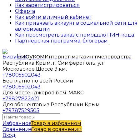
Как зарегистрироваться
Оферта
Как войти в личный кабинет
Как привязать аккаунт в социальной сети для
авторизации
Как просмотреть заказ с помощью ПИН-кода
Партнерская программа, блогерам
Бируком
Интернет-магазин пчеловодства
Республика Крым, г. Симферополь, ул.
Московское Шоссе 9 км.
+78005502043
Бесплатно по всей России
+78005502043
Для мессенджеров в т.ч. МАКС
+79827822421
Для абонентов из Республики Крым
+79787529505
Избранное
Товар в избранном
Сравнение
Товар в сравнении
Вход