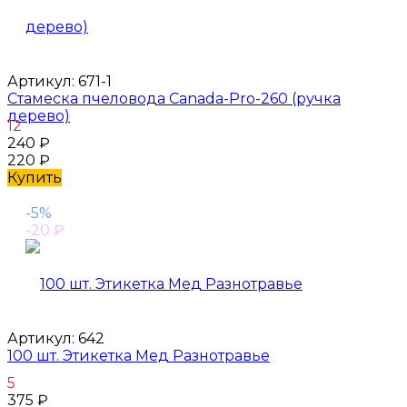
Артикул:
671-1
Стамеска пчеловода Canada-Pro-260 (ручка
дерево)
12
240
₽
220
₽
Купить
-5%
-20
₽
Артикул:
642
100 шт. Этикетка Мед Разнотравье
5
375
₽