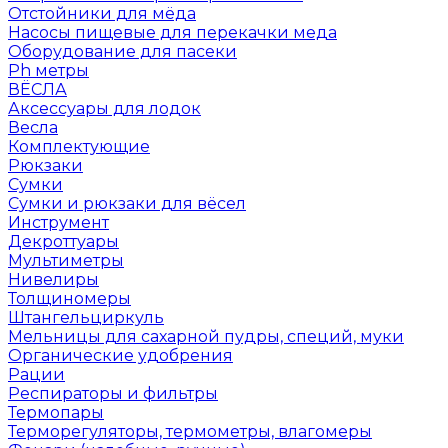
Отстойники для мёда
Насосы пищевые для перекачки меда
Оборудование для пасеки
Ph метры
ВЁСЛА
Аксессуары для лодок
Весла
Комплектующие
Рюкзаки
Сумки
Сумки и рюкзаки для вёсел
Инструмент
Декроттуары
Мультиметры
Нивелиры
Толщиномеры
Штангельциркуль
Мельницы для сахарной пудры, специй, муки
Органические удобрения
Рации
Респираторы и фильтры
Термопары
Терморегуляторы, термометры, влагомеры