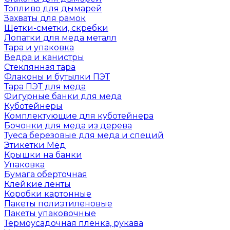
Топливо для дымарей
Захваты для рамок
Щетки-сметки, скребки
Лопатки для меда металл
Тара и упаковка
Ведра и канистры
Стеклянная тара
Флаконы и бутылки ПЭТ
Тара ПЭТ для меда
Фигурные банки для меда
Куботейнеры
Комплектующие для куботейнера
Бочонки для меда из дерева
Туеса березовые для меда и специй
Этикетки Мёд
Крышки на банки
Упаковка
Бумага оберточная
Клейкие ленты
Коробки картонные
Пакеты полиэтиленовые
Пакеты упаковочные
Термоусадочная пленка, рукава