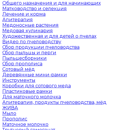
Общего назначения и для начинающих
Матководство и селекция
Лечение и корма
Апитерапия
Медоносные растения
Медовая кулинария
Художественная и для детей о пчелах
Видео по пчеловодству
Сбор продукции пчеловодства
Сбор пыльцы и перги
Пыльцесборники
Сбор прополиса
Сотовый мёд
Деревянные мини-рамки
Инструменты
Коробки для сотового меда
Пластиковые рамки
Для маточного молочка
Апитерапия, продукты пчеловодства, мёд
ЖИВА
Мыло
Прополис
Маточное молочко
Трутневый гомогенат