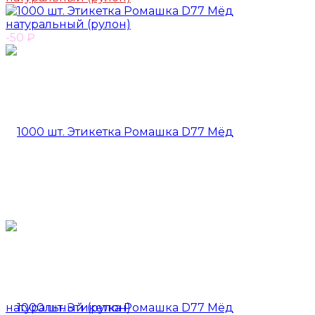
-50
₽