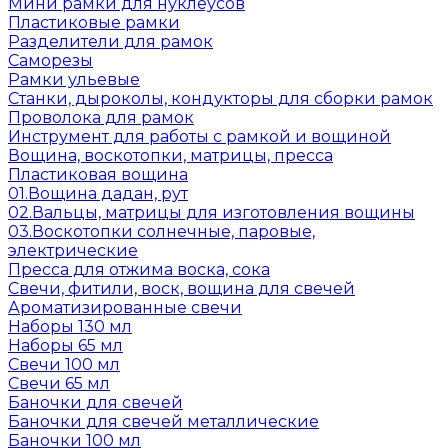
Мини рамки для нуклеусов
Пластиковые рамки
Разделители для рамок
Саморезы
Рамки ульевые
Станки, дыроколы, кондукторы для сборки рамок
Проволока для рамок
Инструмент для работы с рамкой и вощиной
Вощина, воскотопки, матрицы, пресса
Пластиковая вощина
01.Вощина дадан, рут
02.Вальцы, матрицы для изготовления вощины
03.Воскотопки солнечные, паровые,
электрические
Пресса для отжима воска, сока
Свечи, фитили, воск, вощина для свечей
Ароматизированные свечи
Наборы 130 мл
Наборы 65 мл
Свечи 100 мл
Свечи 65 мл
Баночки для свечей
Баночки для свечей металлические
Баночки 100 мл