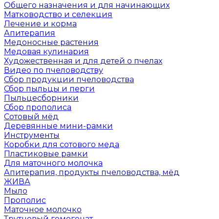
Общего назначения и для начинающих
Матководство и селекция
Лечение и корма
Апитерапия
Медоносные растения
Медовая кулинария
Художественная и для детей о пчелах
Видео по пчеловодству
Сбор продукции пчеловодства
Сбор пыльцы и перги
Пыльцесборники
Сбор прополиса
Сотовый мёд
Деревянные мини-рамки
Инструменты
Коробки для сотового меда
Пластиковые рамки
Для маточного молочка
Апитерапия, продукты пчеловодства, мёд
ЖИВА
Мыло
Прополис
Маточное молочко
Трутневый гомогенат