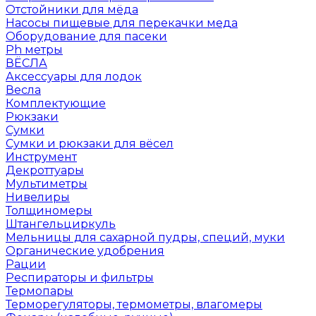
Отстойники для мёда
Насосы пищевые для перекачки меда
Оборудование для пасеки
Ph метры
ВЁСЛА
Аксессуары для лодок
Весла
Комплектующие
Рюкзаки
Сумки
Сумки и рюкзаки для вёсел
Инструмент
Декроттуары
Мультиметры
Нивелиры
Толщиномеры
Штангельциркуль
Мельницы для сахарной пудры, специй, муки
Органические удобрения
Рации
Респираторы и фильтры
Термопары
Терморегуляторы, термометры, влагомеры