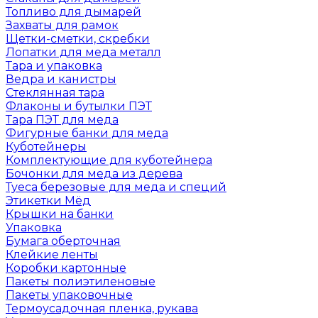
Топливо для дымарей
Захваты для рамок
Щетки-сметки, скребки
Лопатки для меда металл
Тара и упаковка
Ведра и канистры
Стеклянная тара
Флаконы и бутылки ПЭТ
Тара ПЭТ для меда
Фигурные банки для меда
Куботейнеры
Комплектующие для куботейнера
Бочонки для меда из дерева
Туеса березовые для меда и специй
Этикетки Мёд
Крышки на банки
Упаковка
Бумага оберточная
Клейкие ленты
Коробки картонные
Пакеты полиэтиленовые
Пакеты упаковочные
Термоусадочная пленка, рукава