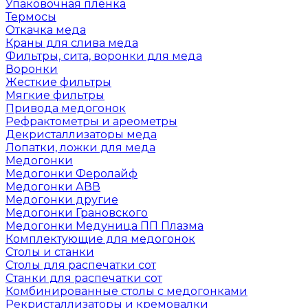
Упаковочная пленка
Термосы
Откачка меда
Краны для слива меда
Фильтры, сита, воронки для меда
Воронки
Жесткие фильтры
Мягкие фильтры
Привода медогонок
Рефрактометры и ареометры
Декристаллизаторы меда
Лопатки, ложки для меда
Медогонки
Медогонки Феролайф
Медогонки АВВ
Медогонки другие
Медогонки Грановского
Медогонки Медуница ПП Плазма
Комплектующие для медогонок
Столы и станки
Столы для распечатки сот
Станки для распечатки сот
Комбинированные столы с медогонками
Рекристаллизаторы и кремовалки