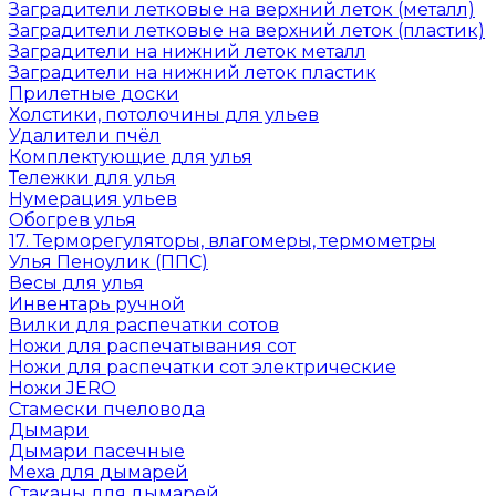
Заградители летковые на верхний леток (металл)
Заградители летковые на верхний леток (пластик)
Заградители на нижний леток металл
Заградители на нижний леток пластик
Прилетные доски
Холстики, потолочины для ульев
Удалители пчёл
Комплектующие для улья
Тележки для улья
Нумерация ульев
Обогрев улья
17. Терморегуляторы, влагомеры, термометры
Улья Пеноулик (ППС)
Весы для улья
Инвентарь ручной
Вилки для распечатки сотов
Ножи для распечатывания сот
Ножи для распечатки сот электрические
Ножи JERO
Стамески пчеловода
Дымари
Дымари пасечные
Меха для дымарей
Стаканы для дымарей