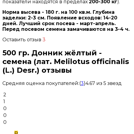
показатели находятся в пределах
200-300 кг
).
Норма высева - 180 г. на 100 кв.м. Глубина
заделки: 2-3 см. Появление всходов: 14-20
дней. Лучший срок посева - март-апрель.
Перед посевом семена замачиваются на 3-4 ч.
Оставить отзыв
3
500 гр. Донник жёлтый -
семена (лат. Melilo­tus officinalis
(L.) Desr.) отзывы
Средняя оценка покупателей:
(
3
)
4.67 из 5 звезд
2
1
0
0
0
Р