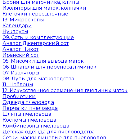
Броня для маточника, клипы
Изоляторы для маток, колпачки
Клеточки пересылочные
13. Микроскопы
Календари
Нуклеусы
09. Соты и комплектующие
Аналог Джентерский сот
Аналог Никот
Иранский сот
05. Мисочки для вывода маток
06. Шпатели для переноса личинок
07. Изоляторы
08. Лупы для матководства
11. Шаблоны
12. Искусственное осеменение пчелиных маток
Пробиотики
Одежда пчеловода
Перчатки пчеловода
Шляпы пчеловода
Костюмы пчеловода
Комбинезоны пчеловода
Детская одежда для пчеловодства
Сетки, маски лицевые для пчеловодов