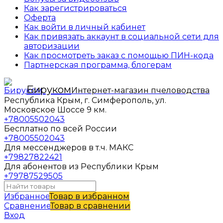
Как зарегистрироваться
Оферта
Как войти в личный кабинет
Как привязать аккаунт в социальной сети для
авторизации
Как просмотреть заказ с помощью ПИН-кода
Партнерская программа, блогерам
Бируком
Интернет-магазин пчеловодства
Республика Крым, г. Симферополь, ул.
Московское Шоссе 9 км.
+78005502043
Бесплатно по всей России
+78005502043
Для мессенджеров в т.ч. МАКС
+79827822421
Для абонентов из Республики Крым
+79787529505
Избранное
Товар в избранном
Сравнение
Товар в сравнении
Вход