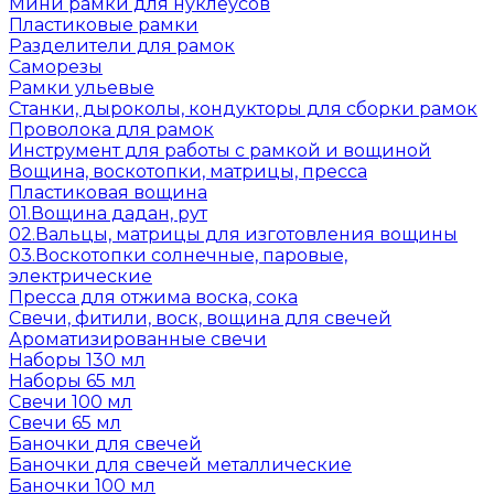
Мини рамки для нуклеусов
Пластиковые рамки
Разделители для рамок
Саморезы
Рамки ульевые
Станки, дыроколы, кондукторы для сборки рамок
Проволока для рамок
Инструмент для работы с рамкой и вощиной
Вощина, воскотопки, матрицы, пресса
Пластиковая вощина
01.Вощина дадан, рут
02.Вальцы, матрицы для изготовления вощины
03.Воскотопки солнечные, паровые,
электрические
Пресса для отжима воска, сока
Свечи, фитили, воск, вощина для свечей
Ароматизированные свечи
Наборы 130 мл
Наборы 65 мл
Свечи 100 мл
Свечи 65 мл
Баночки для свечей
Баночки для свечей металлические
Баночки 100 мл