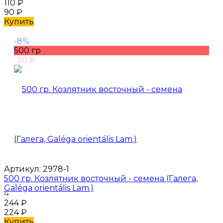
110
₽
90
₽
Купить
-8%
500 гр
-20
₽
Артикул:
2978-1
500 гр. Козлятник восточный - семена (Галега,
Galéga orientális Lam.)
4
244
₽
224
₽
Купить