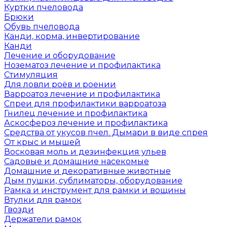
Куртки пчеловода
Брюки
Обувь пчеловода
Канди, корма, инвертирование
Канди
Лечение и оборудование
Нозематоз лечение и профилактика
Стимуляция
Для ловли роёв и роении
Варроатоз лечение и профилактика
Спреи для профилактики варроатоза
Гнилец лечение и профилактика
Аскосфероз лечение и профилактика
Средства от укусов пчел. Дымари в виде спрея
От крыс и мышей
Восковая моль и дезинфекция ульев
Садовые и домашние насекомые
Домашние и декоративные животные
Дым пушки, сублиматоры, оборудование
Рамка и инструмент для рамки и вощины
Втулки для рамок
Гвозди
Держатели рамок