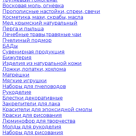
Восковая моль, огнёвка
Прополисные настойки, спреи, свечи
Косметика, мази, скрабы, масла
Мед крымский натуральный
Перга и пыльца
Лечебные травы,травяные чаи
Пчелиный подмор
БАДы
Сувенирная продукция
Бижутерия
Изделия из натуральной кожи
Ложки, лопатки, хохлома
Матрёшки
Мягкие игрушки
Наборы для пчеловодов
Рукоделие
Блестки декоративные
Закрепители для лака
Красители для эпоксидной смолы
Краски для рисования
Люминофор для творчества
Молды для рукоделия
Наборы для рисования