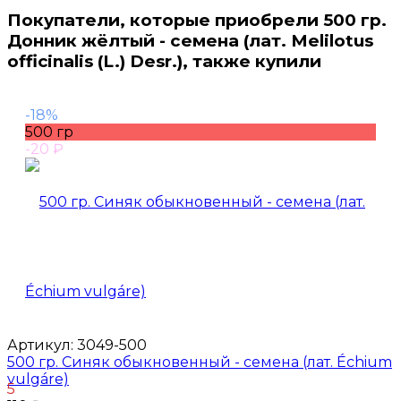
Покупатели, которые приобрели 500 гр.
Донник жёлтый - семена (лат. Melilo­tus
officinalis (L.) Desr.), также купили
-18%
500 гр
-20
₽
Артикул:
3049-500
500 гр. Синяк обыкновенный - семена (лат. Échium
vulgáre)
5