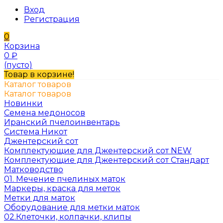
Вход
Регистрация
0
Корзина
0
₽
(пусто)
Товар в корзине!
Каталог товаров
Каталог товаров
Новинки
Семена медоносов
Иранский пчелоинвентарь
Система Никот
Джентерский сот
Комплектующие для Джентерский сот NEW
Комплектующие для Джентерский сот Стандарт
Матководство
01. Мечение пчелиных маток
Маркеры, краска для меток
Метки для маток
Оборудование для метки маток
02.Клеточки, колпачки, клипы