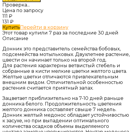
Проверка...
Цена по запросу
111
₽
131
₽
Купить
Перейти в корзину
Этот товар купили 7 раз за последние 30 дней
Описание
Донник это представитель семейства бобовых,
подсемейства мотыльковых. Двухлетнее растение,
цвести он начинает только на второй год.
Для растения характерны ветвистый стебель и
собранные в кисти мелкие цветки желтого цвета.
Желтые цветки отличаются привлекательным
внешним видом. Отличительной особенностью
растения считается приятный запах.
Зацветает приблизительно на 7-10 дней раньше
донника белого. Продолжительность цветения
желтого донника составляет свыше 7 недель.
Донник желтый медонос обладает устойчивостью
к засухе, но при выпадении оптимального
количества осадков объемы выделяемого
нектара заметно увеличиваются. Нектар медоноса