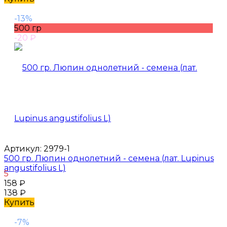
-13%
500 гр
-20
₽
Артикул:
2979-1
500 гр. Люпин однолетний - семена (лат. Lupinus
angustifolius L)
5
158
₽
138
₽
Купить
-7%