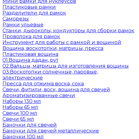
Мини рамки для нуклеусов
Пластиковые рамки
Разделители для рамок
Саморезы
Рамки ульевые
Станки, дыроколы, кондукторы для сборки рамок
Проволока для рамок
Инструмент для работы с рамкой и вощиной
Вощина, воскотопки, матрицы, пресса
Пластиковая вощина
01.Вощина дадан, рут
02.Вальцы, матрицы для изготовления вощины
03.Воскотопки солнечные, паровые,
электрические
Пресса для отжима воска, сока
Свечи, фитили, воск, вощина для свечей
Ароматизированные свечи
Наборы 130 мл
Наборы 65 мл
Свечи 100 мл
Свечи 65 мл
Баночки для свечей
Баночки для свечей металлические
Баночки 100 мл