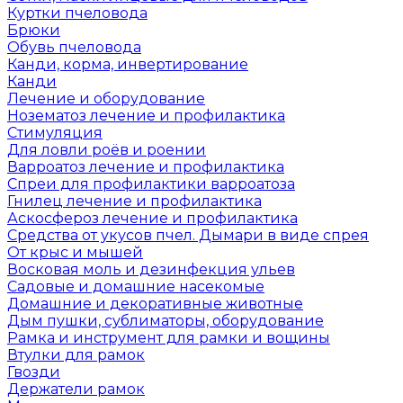
Куртки пчеловода
Брюки
Обувь пчеловода
Канди, корма, инвертирование
Канди
Лечение и оборудование
Нозематоз лечение и профилактика
Стимуляция
Для ловли роёв и роении
Варроатоз лечение и профилактика
Спреи для профилактики варроатоза
Гнилец лечение и профилактика
Аскосфероз лечение и профилактика
Средства от укусов пчел. Дымари в виде спрея
От крыс и мышей
Восковая моль и дезинфекция ульев
Садовые и домашние насекомые
Домашние и декоративные животные
Дым пушки, сублиматоры, оборудование
Рамка и инструмент для рамки и вощины
Втулки для рамок
Гвозди
Держатели рамок