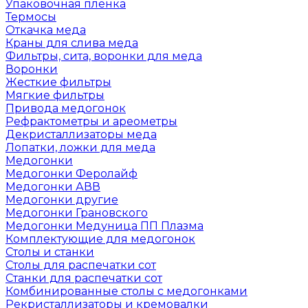
Упаковочная пленка
Термосы
Откачка меда
Краны для слива меда
Фильтры, сита, воронки для меда
Воронки
Жесткие фильтры
Мягкие фильтры
Привода медогонок
Рефрактометры и ареометры
Декристаллизаторы меда
Лопатки, ложки для меда
Медогонки
Медогонки Феролайф
Медогонки АВВ
Медогонки другие
Медогонки Грановского
Медогонки Медуница ПП Плазма
Комплектующие для медогонок
Столы и станки
Столы для распечатки сот
Станки для распечатки сот
Комбинированные столы с медогонками
Рекристаллизаторы и кремовалки