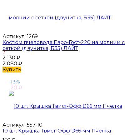
Артикул:
1269
Костюм пчеловода Евро-Гост-220 на молнии с
сеткой (двунитка, Б35) ЛАЙТ
7
2 130
₽
2 080
₽
Купить
-13%
-20
₽
Артикул:
557-10
10 шт. Крышка Твист-Офф D66 мм Пчелка