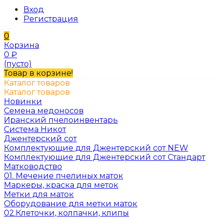
Вход
Регистрация
0
Корзина
0
₽
(пусто)
Товар в корзине!
Каталог товаров
Каталог товаров
Новинки
Семена медоносов
Иранский пчелоинвентарь
Система Никот
Джентерский сот
Комплектующие для Джентерский сот NEW
Комплектующие для Джентерский сот Стандарт
Матководство
01. Мечение пчелиных маток
Маркеры, краска для меток
Метки для маток
Оборудование для метки маток
02.Клеточки, колпачки, клипы