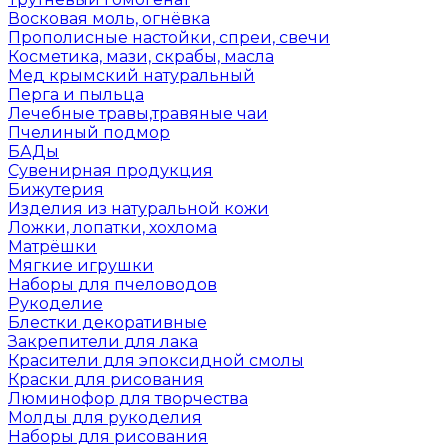
Восковая моль, огнёвка
Прополисные настойки, спреи, свечи
Косметика, мази, скрабы, масла
Мед крымский натуральный
Перга и пыльца
Лечебные травы,травяные чаи
Пчелиный подмор
БАДы
Сувенирная продукция
Бижутерия
Изделия из натуральной кожи
Ложки, лопатки, хохлома
Матрёшки
Мягкие игрушки
Наборы для пчеловодов
Рукоделие
Блестки декоративные
Закрепители для лака
Красители для эпоксидной смолы
Краски для рисования
Люминофор для творчества
Молды для рукоделия
Наборы для рисования