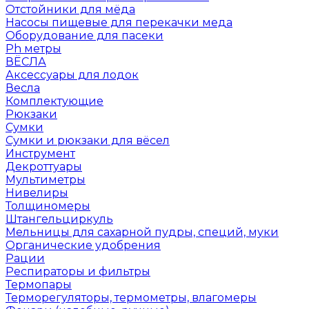
Отстойники для мёда
Насосы пищевые для перекачки меда
Оборудование для пасеки
Ph метры
ВЁСЛА
Аксессуары для лодок
Весла
Комплектующие
Рюкзаки
Сумки
Сумки и рюкзаки для вёсел
Инструмент
Декроттуары
Мультиметры
Нивелиры
Толщиномеры
Штангельциркуль
Мельницы для сахарной пудры, специй, муки
Органические удобрения
Рации
Респираторы и фильтры
Термопары
Терморегуляторы, термометры, влагомеры