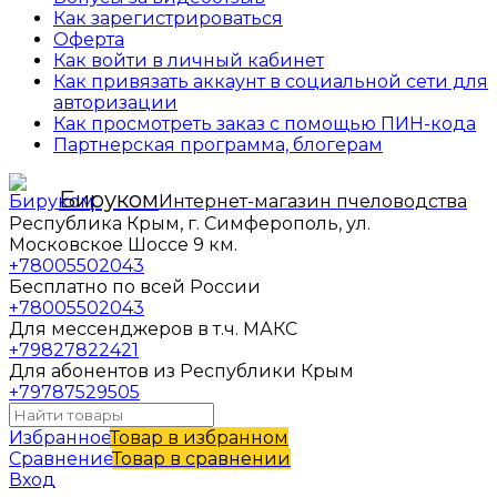
Как зарегистрироваться
Оферта
Как войти в личный кабинет
Как привязать аккаунт в социальной сети для
авторизации
Как просмотреть заказ с помощью ПИН-кода
Партнерская программа, блогерам
Бируком
Интернет-магазин пчеловодства
Республика Крым, г. Симферополь, ул.
Московское Шоссе 9 км.
+78005502043
Бесплатно по всей России
+78005502043
Для мессенджеров в т.ч. МАКС
+79827822421
Для абонентов из Республики Крым
+79787529505
Избранное
Товар в избранном
Сравнение
Товар в сравнении
Вход