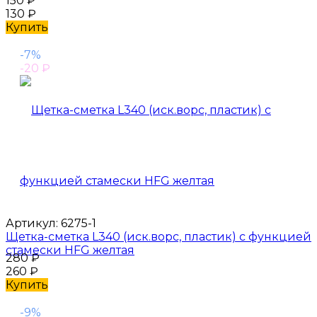
150
₽
130
₽
Купить
-7%
-20
₽
Артикул:
6275-1
Щетка-сметка L340 (иск.ворс, пластик) с функцией
стамески HFG желтая
280
₽
260
₽
Купить
-9%