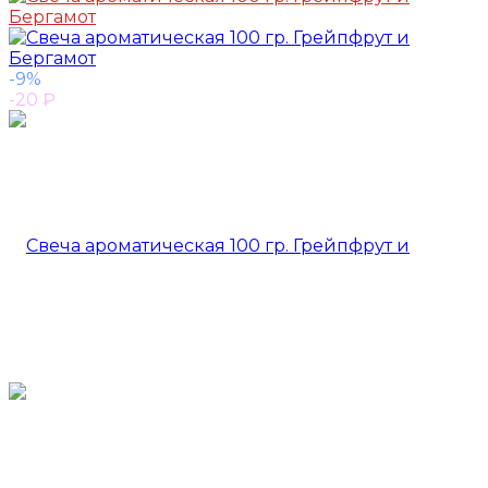
-9%
-20
₽