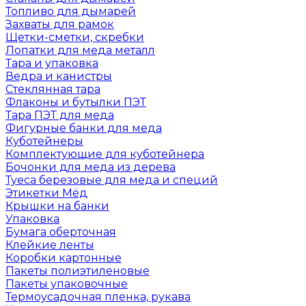
Топливо для дымарей
Захваты для рамок
Щетки-сметки, скребки
Лопатки для меда металл
Тара и упаковка
Ведра и канистры
Стеклянная тара
Флаконы и бутылки ПЭТ
Тара ПЭТ для меда
Фигурные банки для меда
Куботейнеры
Комплектующие для куботейнера
Бочонки для меда из дерева
Туеса березовые для меда и специй
Этикетки Мёд
Крышки на банки
Упаковка
Бумага оберточная
Клейкие ленты
Коробки картонные
Пакеты полиэтиленовые
Пакеты упаковочные
Термоусадочная пленка, рукава