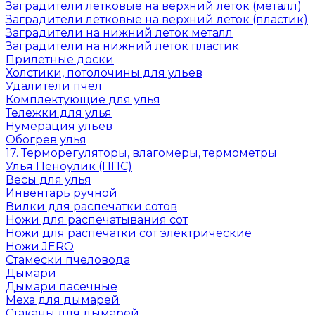
Заградители летковые на верхний леток (металл)
Заградители летковые на верхний леток (пластик)
Заградители на нижний леток металл
Заградители на нижний леток пластик
Прилетные доски
Холстики, потолочины для ульев
Удалители пчёл
Комплектующие для улья
Тележки для улья
Нумерация ульев
Обогрев улья
17. Терморегуляторы, влагомеры, термометры
Улья Пеноулик (ППС)
Весы для улья
Инвентарь ручной
Вилки для распечатки сотов
Ножи для распечатывания сот
Ножи для распечатки сот электрические
Ножи JERO
Стамески пчеловода
Дымари
Дымари пасечные
Меха для дымарей
Стаканы для дымарей