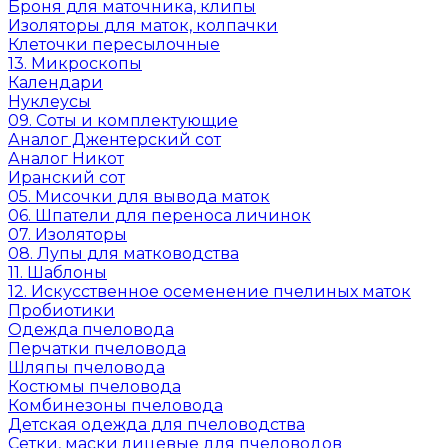
Броня для маточника, клипы
Изоляторы для маток, колпачки
Клеточки пересылочные
13. Микроскопы
Календари
Нуклеусы
09. Соты и комплектующие
Аналог Джентерский сот
Аналог Никот
Иранский сот
05. Мисочки для вывода маток
06. Шпатели для переноса личинок
07. Изоляторы
08. Лупы для матководства
11. Шаблоны
12. Искусственное осеменение пчелиных маток
Пробиотики
Одежда пчеловода
Перчатки пчеловода
Шляпы пчеловода
Костюмы пчеловода
Комбинезоны пчеловода
Детская одежда для пчеловодства
Сетки, маски лицевые для пчеловодов