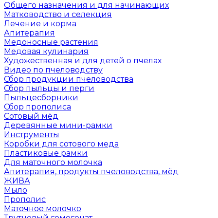
Общего назначения и для начинающих
Матководство и селекция
Лечение и корма
Апитерапия
Медоносные растения
Медовая кулинария
Художественная и для детей о пчелах
Видео по пчеловодству
Сбор продукции пчеловодства
Сбор пыльцы и перги
Пыльцесборники
Сбор прополиса
Сотовый мёд
Деревянные мини-рамки
Инструменты
Коробки для сотового меда
Пластиковые рамки
Для маточного молочка
Апитерапия, продукты пчеловодства, мёд
ЖИВА
Мыло
Прополис
Маточное молочко
Трутневый гомогенат