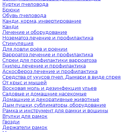
Куртки пчеловода
Брюки
Обувь пчеловода
Канди, корма, инвертирование
Канди
Лечение и оборудование
Нозематоз лечение и профилактика
Стимуляция
Для ловли роёв и роении
Варроатоз лечение и профилактика
Спреи для профилактики варроатоза
Гнилец лечение и профилактика
Аскосфероз лечение и профилактика
Средства от укусов пчел. Дымари в виде спрея
От крыс и мышей
Восковая моль и дезинфекция ульев
Садовые и домашние насекомые
Домашние и декоративные животные
Дым пушки, сублиматоры, оборудование
Рамка и инструмент для рамки и вощины
Втулки для рамок
Гвозди
Держатели рамок