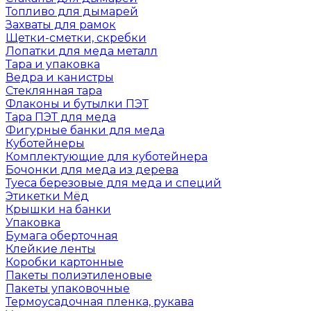
Топливо для дымарей
Захваты для рамок
Щетки-сметки, скребки
Лопатки для меда металл
Тара и упаковка
Ведра и канистры
Стеклянная тара
Флаконы и бутылки ПЭТ
Тара ПЭТ для меда
Фигурные банки для меда
Куботейнеры
Комплектующие для куботейнера
Бочонки для меда из дерева
Туеса березовые для меда и специй
Этикетки Мёд
Крышки на банки
Упаковка
Бумага оберточная
Клейкие ленты
Коробки картонные
Пакеты полиэтиленовые
Пакеты упаковочные
Термоусадочная пленка, рукава