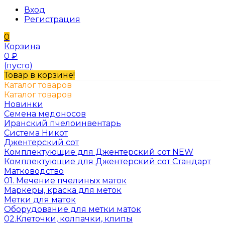
Вход
Регистрация
0
Корзина
0
₽
(пусто)
Товар в корзине!
Каталог товаров
Каталог товаров
Новинки
Семена медоносов
Иранский пчелоинвентарь
Система Никот
Джентерский сот
Комплектующие для Джентерский сот NEW
Комплектующие для Джентерский сот Стандарт
Матководство
01. Мечение пчелиных маток
Маркеры, краска для меток
Метки для маток
Оборудование для метки маток
02.Клеточки, колпачки, клипы