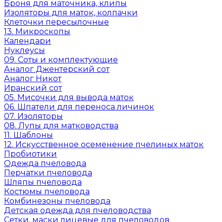
Броня для маточника, клипы
Изоляторы для маток, колпачки
Клеточки пересылочные
13. Микроскопы
Календари
Нуклеусы
09. Соты и комплектующие
Аналог Джентерский сот
Аналог Никот
Иранский сот
05. Мисочки для вывода маток
06. Шпатели для переноса личинок
07. Изоляторы
08. Лупы для матководства
11. Шаблоны
12. Искусственное осеменение пчелиных маток
Пробиотики
Одежда пчеловода
Перчатки пчеловода
Шляпы пчеловода
Костюмы пчеловода
Комбинезоны пчеловода
Детская одежда для пчеловодства
Сетки, маски лицевые для пчеловодов