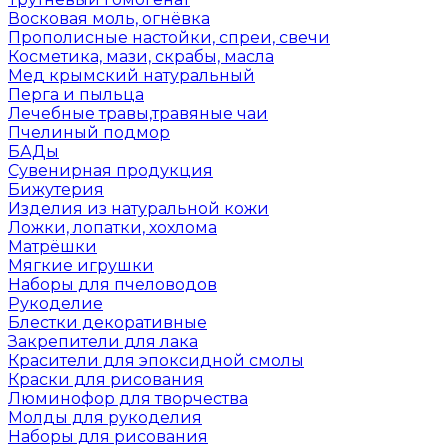
Восковая моль, огнёвка
Прополисные настойки, спреи, свечи
Косметика, мази, скрабы, масла
Мед крымский натуральный
Перга и пыльца
Лечебные травы,травяные чаи
Пчелиный подмор
БАДы
Сувенирная продукция
Бижутерия
Изделия из натуральной кожи
Ложки, лопатки, хохлома
Матрёшки
Мягкие игрушки
Наборы для пчеловодов
Рукоделие
Блестки декоративные
Закрепители для лака
Красители для эпоксидной смолы
Краски для рисования
Люминофор для творчества
Молды для рукоделия
Наборы для рисования