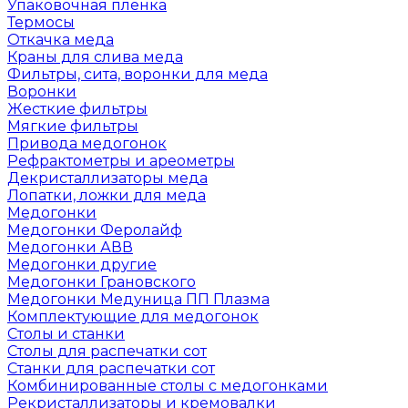
Упаковочная пленка
Термосы
Откачка меда
Краны для слива меда
Фильтры, сита, воронки для меда
Воронки
Жесткие фильтры
Мягкие фильтры
Привода медогонок
Рефрактометры и ареометры
Декристаллизаторы меда
Лопатки, ложки для меда
Медогонки
Медогонки Феролайф
Медогонки АВВ
Медогонки другие
Медогонки Грановского
Медогонки Медуница ПП Плазма
Комплектующие для медогонок
Столы и станки
Столы для распечатки сот
Станки для распечатки сот
Комбинированные столы с медогонками
Рекристаллизаторы и кремовалки