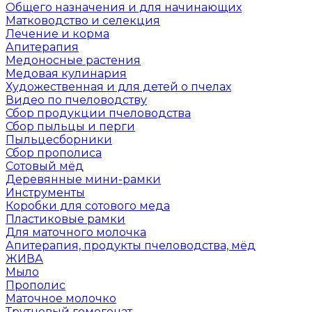
Общего назначения и для начинающих
Матководство и селекция
Лечение и корма
Апитерапия
Медоносные растения
Медовая кулинария
Художественная и для детей о пчелах
Видео по пчеловодству
Сбор продукции пчеловодства
Сбор пыльцы и перги
Пыльцесборники
Сбор прополиса
Сотовый мёд
Деревянные мини-рамки
Инструменты
Коробки для сотового меда
Пластиковые рамки
Для маточного молочка
Апитерапия, продукты пчеловодства, мёд
ЖИВА
Мыло
Прополис
Маточное молочко
Трутневый гомогенат