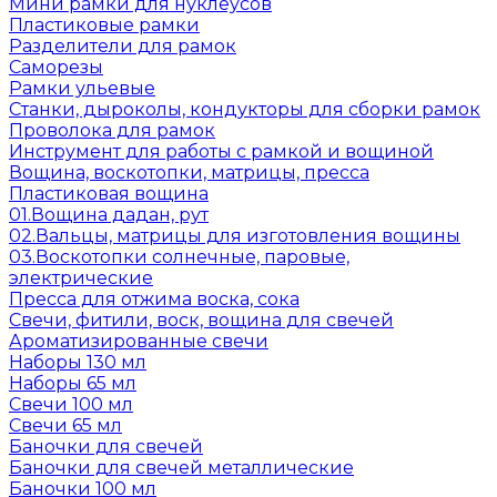
Мини рамки для нуклеусов
Пластиковые рамки
Разделители для рамок
Саморезы
Рамки ульевые
Станки, дыроколы, кондукторы для сборки рамок
Проволока для рамок
Инструмент для работы с рамкой и вощиной
Вощина, воскотопки, матрицы, пресса
Пластиковая вощина
01.Вощина дадан, рут
02.Вальцы, матрицы для изготовления вощины
03.Воскотопки солнечные, паровые,
электрические
Пресса для отжима воска, сока
Свечи, фитили, воск, вощина для свечей
Ароматизированные свечи
Наборы 130 мл
Наборы 65 мл
Свечи 100 мл
Свечи 65 мл
Баночки для свечей
Баночки для свечей металлические
Баночки 100 мл