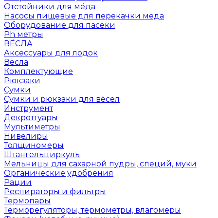
Отстойники для мёда
Насосы пищевые для перекачки меда
Оборудование для пасеки
Ph метры
ВЁСЛА
Аксессуары для лодок
Весла
Комплектующие
Рюкзаки
Сумки
Сумки и рюкзаки для вёсел
Инструмент
Декроттуары
Мультиметры
Нивелиры
Толщиномеры
Штангельциркуль
Мельницы для сахарной пудры, специй, муки
Органические удобрения
Рации
Респираторы и фильтры
Термопары
Терморегуляторы, термометры, влагомеры