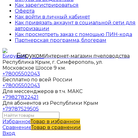
Как зарегистрироваться
Оферта
Как войти в личный кабинет
Как привязать аккаунт в социальной сети для
авторизации
Как просмотреть заказ с помощью ПИН-кода
Партнерская программа, блогерам
Бируком
Интернет-магазин пчеловодства
Республика Крым, г. Симферополь, ул.
Московское Шоссе 9 км.
+78005502043
Бесплатно по всей России
+78005502043
Для мессенджеров в т.ч. МАКС
+79827822421
Для абонентов из Республики Крым
+79787529505
Избранное
Товар в избранном
Сравнение
Товар в сравнении
Вход