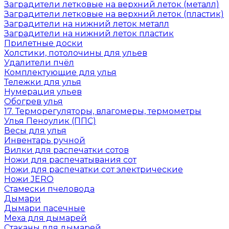
Заградители летковые на верхний леток (металл)
Заградители летковые на верхний леток (пластик)
Заградители на нижний леток металл
Заградители на нижний леток пластик
Прилетные доски
Холстики, потолочины для ульев
Удалители пчёл
Комплектующие для улья
Тележки для улья
Нумерация ульев
Обогрев улья
17. Терморегуляторы, влагомеры, термометры
Улья Пеноулик (ППС)
Весы для улья
Инвентарь ручной
Вилки для распечатки сотов
Ножи для распечатывания сот
Ножи для распечатки сот электрические
Ножи JERO
Стамески пчеловода
Дымари
Дымари пасечные
Меха для дымарей
Стаканы для дымарей