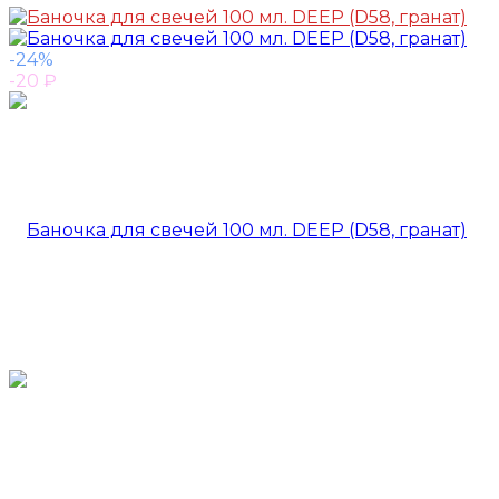
-24%
-20
₽