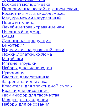
Восковая моль, огнёвка
Прополисные настойки, спреи, свечи
Косметика, мази, скрабы, масла
Мед крымский натуральный
Перга и пыльца
Лечебные травы,травяные чаи
Пчелиный подмор
БАДы
Сувенирная продукция
Бижутерия
Изделия из натуральной кожи
Ложки, лопатки, хохлома
Матрёшки
Мягкие игрушки
Наборы для пчеловодов
Рукоделие
Блестки декоративные
Закрепители для лака
Красители для эпоксидной смолы
Краски для рисования
Люминофор для творчества
Молды для рукоделия
Наборы для рисования