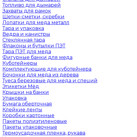
Топливо для дымарей
Захваты для рамок
Щетки-сметки, скребки
Лопатки для меда металл
Тара и упаковка
Ведра и канистры
Стеклянная тара
Флаконы и бутылки ПЭТ
Тара ПЭТ для меда
Фигурные банки для меда
Куботейнеры
Комплектующие для куботейнера
Бочонки для меда из дерева
Туеса березовые для меда и специй
Этикетки Мёд
Крышки на банки
Упаковка
Бумага оберточная
Клейкие ленты
Коробки картонные
Пакеты полиэтиленовые
Пакеты упаковочные
Термоусадочная пленка, рукава