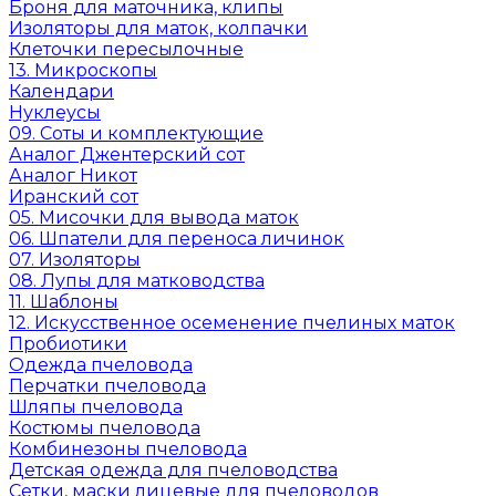
Броня для маточника, клипы
Изоляторы для маток, колпачки
Клеточки пересылочные
13. Микроскопы
Календари
Нуклеусы
09. Соты и комплектующие
Аналог Джентерский сот
Аналог Никот
Иранский сот
05. Мисочки для вывода маток
06. Шпатели для переноса личинок
07. Изоляторы
08. Лупы для матководства
11. Шаблоны
12. Искусственное осеменение пчелиных маток
Пробиотики
Одежда пчеловода
Перчатки пчеловода
Шляпы пчеловода
Костюмы пчеловода
Комбинезоны пчеловода
Детская одежда для пчеловодства
Сетки, маски лицевые для пчеловодов