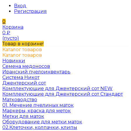
Вход
Регистрация
0
Корзина
0
₽
(пусто)
Товар в корзине!
Каталог товаров
Каталог товаров
Новинки
Семена медоносов
Иранский пчелоинвентарь
Система Никот
Джентерский сот
Комплектующие для Джентерский сот NEW
Комплектующие для Джентерский сот Стандарт
Матководство
01. Мечение пчелиных маток
Маркеры, краска для меток
Метки для маток
Оборудование для метки маток
02.Клеточки, колпачки, клипы