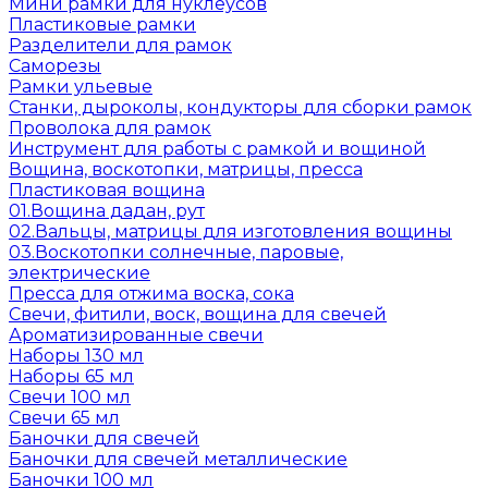
Мини рамки для нуклеусов
Пластиковые рамки
Разделители для рамок
Саморезы
Рамки ульевые
Станки, дыроколы, кондукторы для сборки рамок
Проволока для рамок
Инструмент для работы с рамкой и вощиной
Вощина, воскотопки, матрицы, пресса
Пластиковая вощина
01.Вощина дадан, рут
02.Вальцы, матрицы для изготовления вощины
03.Воскотопки солнечные, паровые,
электрические
Пресса для отжима воска, сока
Свечи, фитили, воск, вощина для свечей
Ароматизированные свечи
Наборы 130 мл
Наборы 65 мл
Свечи 100 мл
Свечи 65 мл
Баночки для свечей
Баночки для свечей металлические
Баночки 100 мл