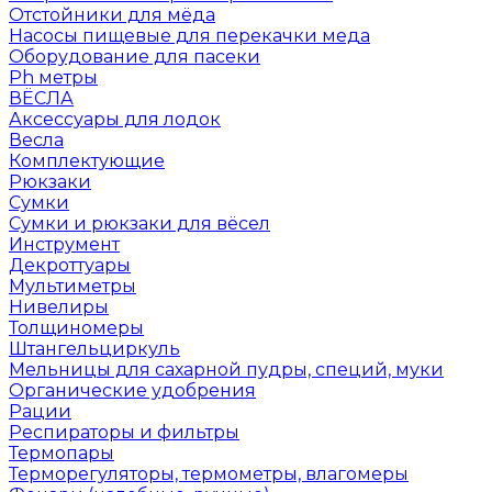
Отстойники для мёда
Насосы пищевые для перекачки меда
Оборудование для пасеки
Ph метры
ВЁСЛА
Аксессуары для лодок
Весла
Комплектующие
Рюкзаки
Сумки
Сумки и рюкзаки для вёсел
Инструмент
Декроттуары
Мультиметры
Нивелиры
Толщиномеры
Штангельциркуль
Мельницы для сахарной пудры, специй, муки
Органические удобрения
Рации
Респираторы и фильтры
Термопары
Терморегуляторы, термометры, влагомеры