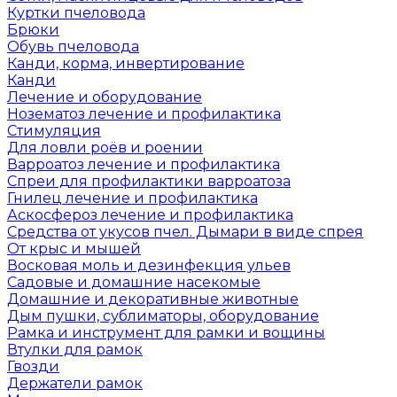
Куртки пчеловода
Брюки
Обувь пчеловода
Канди, корма, инвертирование
Канди
Лечение и оборудование
Нозематоз лечение и профилактика
Стимуляция
Для ловли роёв и роении
Варроатоз лечение и профилактика
Спреи для профилактики варроатоза
Гнилец лечение и профилактика
Аскосфероз лечение и профилактика
Средства от укусов пчел. Дымари в виде спрея
От крыс и мышей
Восковая моль и дезинфекция ульев
Садовые и домашние насекомые
Домашние и декоративные животные
Дым пушки, сублиматоры, оборудование
Рамка и инструмент для рамки и вощины
Втулки для рамок
Гвозди
Держатели рамок