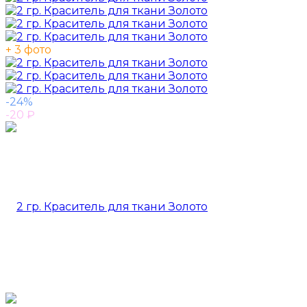
+ 3 фото
-24%
-20
₽