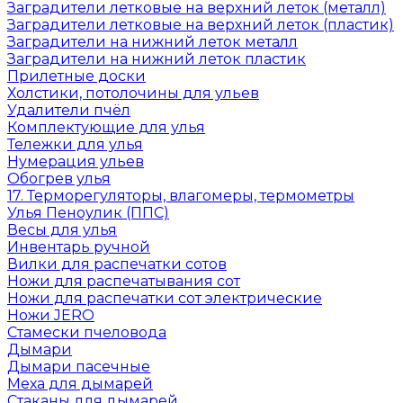
Заградители летковые на верхний леток (металл)
Заградители летковые на верхний леток (пластик)
Заградители на нижний леток металл
Заградители на нижний леток пластик
Прилетные доски
Холстики, потолочины для ульев
Удалители пчёл
Комплектующие для улья
Тележки для улья
Нумерация ульев
Обогрев улья
17. Терморегуляторы, влагомеры, термометры
Улья Пеноулик (ППС)
Весы для улья
Инвентарь ручной
Вилки для распечатки сотов
Ножи для распечатывания сот
Ножи для распечатки сот электрические
Ножи JERO
Стамески пчеловода
Дымари
Дымари пасечные
Меха для дымарей
Стаканы для дымарей