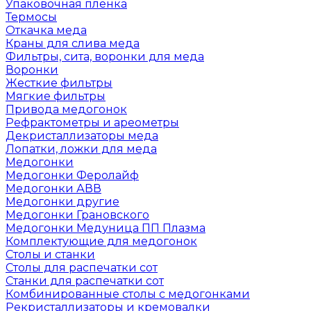
Упаковочная пленка
Термосы
Откачка меда
Краны для слива меда
Фильтры, сита, воронки для меда
Воронки
Жесткие фильтры
Мягкие фильтры
Привода медогонок
Рефрактометры и ареометры
Декристаллизаторы меда
Лопатки, ложки для меда
Медогонки
Медогонки Феролайф
Медогонки АВВ
Медогонки другие
Медогонки Грановского
Медогонки Медуница ПП Плазма
Комплектующие для медогонок
Столы и станки
Столы для распечатки сот
Станки для распечатки сот
Комбинированные столы с медогонками
Рекристаллизаторы и кремовалки