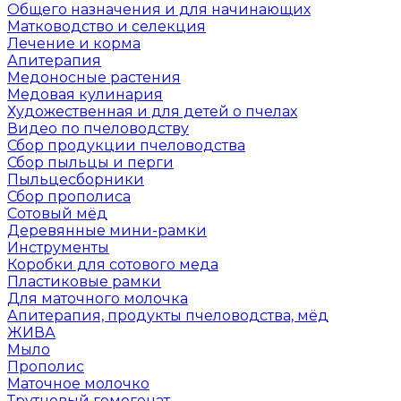
Общего назначения и для начинающих
Матководство и селекция
Лечение и корма
Апитерапия
Медоносные растения
Медовая кулинария
Художественная и для детей о пчелах
Видео по пчеловодству
Сбор продукции пчеловодства
Сбор пыльцы и перги
Пыльцесборники
Сбор прополиса
Сотовый мёд
Деревянные мини-рамки
Инструменты
Коробки для сотового меда
Пластиковые рамки
Для маточного молочка
Апитерапия, продукты пчеловодства, мёд
ЖИВА
Мыло
Прополис
Маточное молочко
Трутневый гомогенат