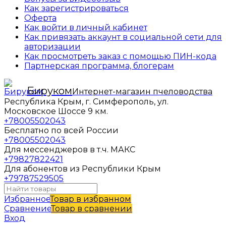
Как зарегистрироваться
Оферта
Как войти в личный кабинет
Как привязать аккаунт в социальной сети для
авторизации
Как просмотреть заказ с помощью ПИН-кода
Партнерская программа, блогерам
Бируком
Интернет-магазин пчеловодства
Республика Крым, г. Симферополь, ул.
Московское Шоссе 9 км.
+78005502043
Бесплатно по всей России
+78005502043
Для мессенджеров в т.ч. МАКС
+79827822421
Для абонентов из Республики Крым
+79787529505
Избранное
Товар в избранном
Сравнение
Товар в сравнении
Вход