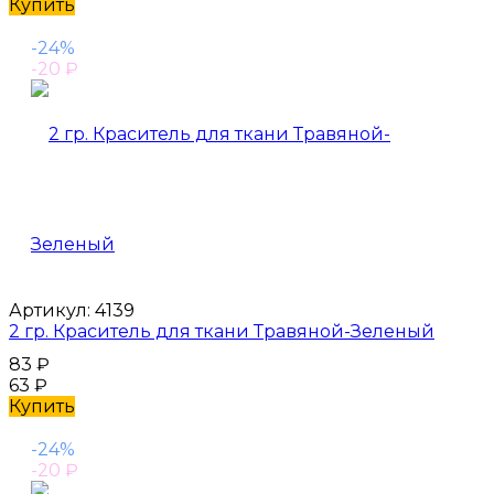
Купить
-24%
-20
₽
Артикул:
4139
2 гр. Краситель для ткани Травяной-Зеленый
83
₽
63
₽
Купить
-24%
-20
₽