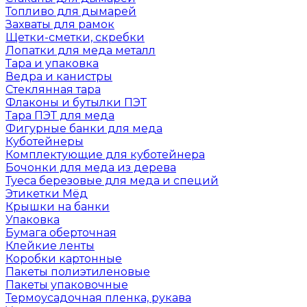
Топливо для дымарей
Захваты для рамок
Щетки-сметки, скребки
Лопатки для меда металл
Тара и упаковка
Ведра и канистры
Стеклянная тара
Флаконы и бутылки ПЭТ
Тара ПЭТ для меда
Фигурные банки для меда
Куботейнеры
Комплектующие для куботейнера
Бочонки для меда из дерева
Туеса березовые для меда и специй
Этикетки Мёд
Крышки на банки
Упаковка
Бумага оберточная
Клейкие ленты
Коробки картонные
Пакеты полиэтиленовые
Пакеты упаковочные
Термоусадочная пленка, рукава