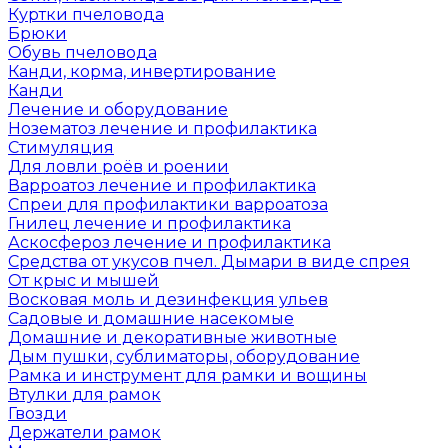
Куртки пчеловода
Брюки
Обувь пчеловода
Канди, корма, инвертирование
Канди
Лечение и оборудование
Нозематоз лечение и профилактика
Стимуляция
Для ловли роёв и роении
Варроатоз лечение и профилактика
Спреи для профилактики варроатоза
Гнилец лечение и профилактика
Аскосфероз лечение и профилактика
Средства от укусов пчел. Дымари в виде спрея
От крыс и мышей
Восковая моль и дезинфекция ульев
Садовые и домашние насекомые
Домашние и декоративные животные
Дым пушки, сублиматоры, оборудование
Рамка и инструмент для рамки и вощины
Втулки для рамок
Гвозди
Держатели рамок