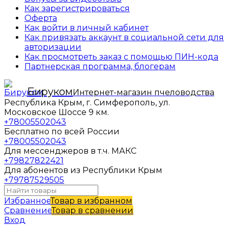
Как зарегистрироваться
Оферта
Как войти в личный кабинет
Как привязать аккаунт в социальной сети для
авторизации
Как просмотреть заказ с помощью ПИН-кода
Партнерская программа, блогерам
Бируком
Интернет-магазин пчеловодства
Республика Крым, г. Симферополь, ул.
Московское Шоссе 9 км.
+78005502043
Бесплатно по всей России
+78005502043
Для мессенджеров в т.ч. МАКС
+79827822421
Для абонентов из Республики Крым
+79787529505
Избранное
Товар в избранном
Сравнение
Товар в сравнении
Вход