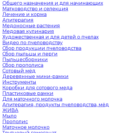
Общего назначения и для начинающих
Матководство и селекция
Лечение и корма
Апитерапия
Медоносные растения
Медовая кулинария
Художественная и для детей о пчелах
Видео по пчеловодству
Сбор продукции пчеловодства
Сбор пыльцы и перги
Пыльцесборники
Сбор прополиса
Сотовый мёд
Деревянные мини-рамки
Инструменты
Коробки для сотового меда
Пластиковые рамки
Для маточного молочка
Апитерапия, продукты пчеловодства, мёд
ЖИВА
Мыло
Прополис
Маточное молочко
Трутневый гомогенат