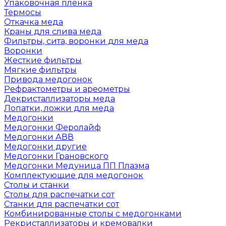
Упаковочная пленка
Термосы
Откачка меда
Краны для слива меда
Фильтры, сита, воронки для меда
Воронки
Жесткие фильтры
Мягкие фильтры
Привода медогонок
Рефрактометры и ареометры
Декристаллизаторы меда
Лопатки, ложки для меда
Медогонки
Медогонки Феролайф
Медогонки АВВ
Медогонки другие
Медогонки Грановского
Медогонки Медуница ПП Плазма
Комплектующие для медогонок
Столы и станки
Столы для распечатки сот
Станки для распечатки сот
Комбинированные столы с медогонками
Рекристаллизаторы и кремовалки