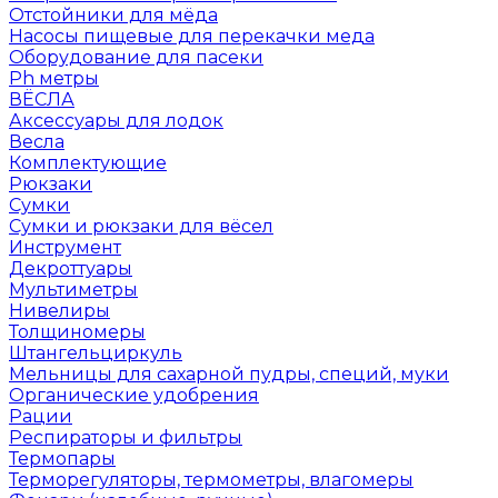
Отстойники для мёда
Насосы пищевые для перекачки меда
Оборудование для пасеки
Ph метры
ВЁСЛА
Аксессуары для лодок
Весла
Комплектующие
Рюкзаки
Сумки
Сумки и рюкзаки для вёсел
Инструмент
Декроттуары
Мультиметры
Нивелиры
Толщиномеры
Штангельциркуль
Мельницы для сахарной пудры, специй, муки
Органические удобрения
Рации
Респираторы и фильтры
Термопары
Терморегуляторы, термометры, влагомеры