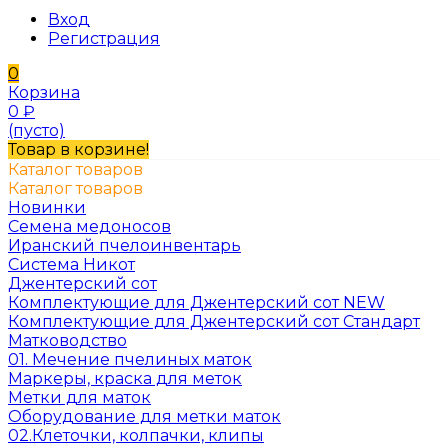
Вход
Регистрация
0
Корзина
0
₽
(пусто)
Товар в корзине!
Каталог товаров
Каталог товаров
Новинки
Семена медоносов
Иранский пчелоинвентарь
Система Никот
Джентерский сот
Комплектующие для Джентерский сот NEW
Комплектующие для Джентерский сот Стандарт
Матководство
01. Мечение пчелиных маток
Маркеры, краска для меток
Метки для маток
Оборудование для метки маток
02.Клеточки, колпачки, клипы