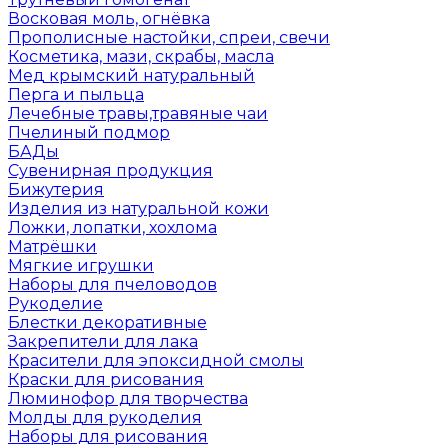
Восковая моль, огнёвка
Прополисные настойки, спреи, свечи
Косметика, мази, скрабы, масла
Мед крымский натуральный
Перга и пыльца
Лечебные травы,травяные чаи
Пчелиный подмор
БАДы
Сувенирная продукция
Бижутерия
Изделия из натуральной кожи
Ложки, лопатки, хохлома
Матрёшки
Мягкие игрушки
Наборы для пчеловодов
Рукоделие
Блестки декоративные
Закрепители для лака
Красители для эпоксидной смолы
Краски для рисования
Люминофор для творчества
Молды для рукоделия
Наборы для рисования