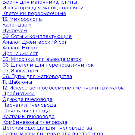
Броня для маточника, клипы
Изоляторы для маток, колпачки
Клеточки пересылочные
13. Микроскопы
Календари
Нуклеусы
09. Соты и комплектующие
Аналог Джентерский сот
Аналог Никот
Иранский сот
05. Мисочки для вывода маток
06. Шпатели для переноса личинок
07. Изоляторы
08. Лупы для матководства
11. Шаблоны
12. Искусственное осеменение пчелиных маток
Пробиотики
Одежда пчеловода
Перчатки пчеловода
Шляпы пчеловода
Костюмы пчеловода
Комбинезоны пчеловода
Детская одежда для пчеловодства
Сетки, маски лицевые для пчеловодов