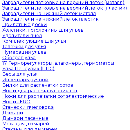
Заградители летковые на верхний леток (металл)
Заградители летковые на верхний леток (пластик)
Заградители на нижний леток металл
Заградители на нижний леток пластик
Прилетные доски
Холстики, потолочины для ульев
Удалители пчёл
Комплектующие для улья
Тележки для улья
Нумерация ульев
Обогрев улья
17. Терморегуляторы, влагомеры, термометры
Улья Пеноулик (ППС)
Весы для улья
Инвентарь ручной
Вилки для распечатки сотов
Ножи для распечатывания сот
Ножи для распечатки сот электрические
Ножи JERO
Стамески пчеловода
Дымари
Дымари пасечные
Меха для дымарей
Стаканы для дымарей