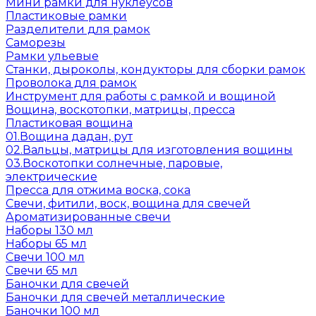
Мини рамки для нуклеусов
Пластиковые рамки
Разделители для рамок
Саморезы
Рамки ульевые
Станки, дыроколы, кондукторы для сборки рамок
Проволока для рамок
Инструмент для работы с рамкой и вощиной
Вощина, воскотопки, матрицы, пресса
Пластиковая вощина
01.Вощина дадан, рут
02.Вальцы, матрицы для изготовления вощины
03.Воскотопки солнечные, паровые,
электрические
Пресса для отжима воска, сока
Свечи, фитили, воск, вощина для свечей
Ароматизированные свечи
Наборы 130 мл
Наборы 65 мл
Свечи 100 мл
Свечи 65 мл
Баночки для свечей
Баночки для свечей металлические
Баночки 100 мл