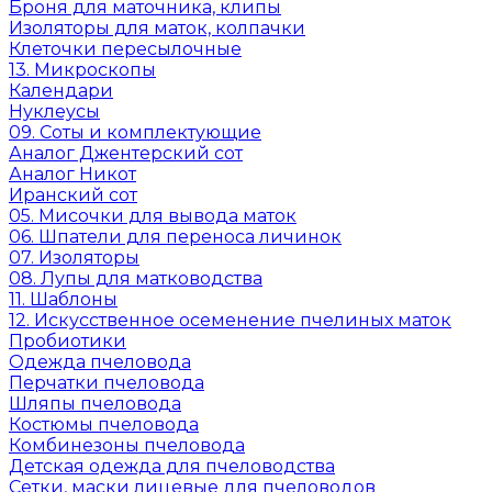
Броня для маточника, клипы
Изоляторы для маток, колпачки
Клеточки пересылочные
13. Микроскопы
Календари
Нуклеусы
09. Соты и комплектующие
Аналог Джентерский сот
Аналог Никот
Иранский сот
05. Мисочки для вывода маток
06. Шпатели для переноса личинок
07. Изоляторы
08. Лупы для матководства
11. Шаблоны
12. Искусственное осеменение пчелиных маток
Пробиотики
Одежда пчеловода
Перчатки пчеловода
Шляпы пчеловода
Костюмы пчеловода
Комбинезоны пчеловода
Детская одежда для пчеловодства
Сетки, маски лицевые для пчеловодов