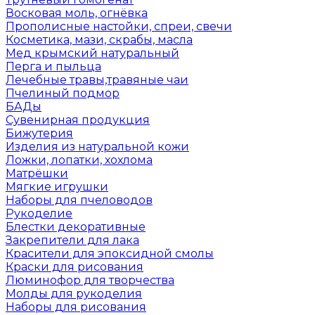
Восковая моль, огнёвка
Прополисные настойки, спреи, свечи
Косметика, мази, скрабы, масла
Мед крымский натуральный
Перга и пыльца
Лечебные травы,травяные чаи
Пчелиный подмор
БАДы
Сувенирная продукция
Бижутерия
Изделия из натуральной кожи
Ложки, лопатки, хохлома
Матрёшки
Мягкие игрушки
Наборы для пчеловодов
Рукоделие
Блестки декоративные
Закрепители для лака
Красители для эпоксидной смолы
Краски для рисования
Люминофор для творчества
Молды для рукоделия
Наборы для рисования