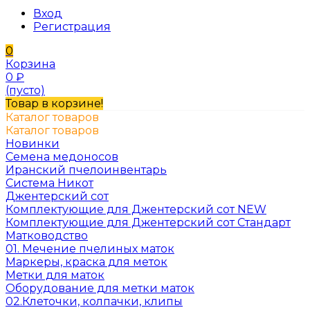
Вход
Регистрация
0
Корзина
0
₽
(пусто)
Товар в корзине!
Каталог товаров
Каталог товаров
Новинки
Семена медоносов
Иранский пчелоинвентарь
Система Никот
Джентерский сот
Комплектующие для Джентерский сот NEW
Комплектующие для Джентерский сот Стандарт
Матководство
01. Мечение пчелиных маток
Маркеры, краска для меток
Метки для маток
Оборудование для метки маток
02.Клеточки, колпачки, клипы