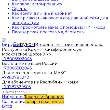
Как зарегистрироваться
Оферта
Как войти в личный кабинет
Как привязать аккаунт в социальной сети для
авторизации
Как просмотреть заказ с помощью ПИН-кода
Партнерская программа, блогерам
Бируком
Интернет-магазин пчеловодства
Республика Крым, г. Симферополь, ул.
Московское Шоссе 9 км.
+78005502043
Бесплатно по всей России
+78005502043
Для мессенджеров в т.ч. МАКС
+79827822421
Для абонентов из Республики Крым
+79787529505
Избранное
Товар в избранном
Сравнение
Товар в сравнении
Вход