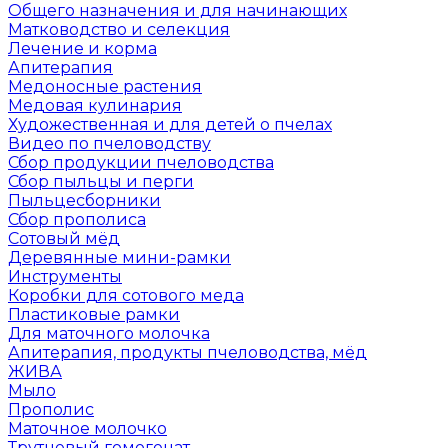
Общего назначения и для начинающих
Матководство и селекция
Лечение и корма
Апитерапия
Медоносные растения
Медовая кулинария
Художественная и для детей о пчелах
Видео по пчеловодству
Сбор продукции пчеловодства
Сбор пыльцы и перги
Пыльцесборники
Сбор прополиса
Сотовый мёд
Деревянные мини-рамки
Инструменты
Коробки для сотового меда
Пластиковые рамки
Для маточного молочка
Апитерапия, продукты пчеловодства, мёд
ЖИВА
Мыло
Прополис
Маточное молочко
Трутневый гомогенат