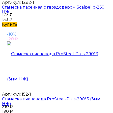
Артикул:
1282-1
Стамеска пасечная с гвоздодером Scalpello-260
НЖ
173
₽
153
₽
Купить
-10%
-20
₽
Артикул:
152-1
Стамеска пчеловода ProSteel-Plus-290*3 (3мм,
НЖ)
210
₽
190
₽