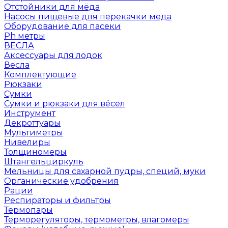
Отстойники для мёда
Насосы пищевые для перекачки меда
Оборудование для пасеки
Ph метры
ВЁСЛА
Аксессуары для лодок
Весла
Комплектующие
Рюкзаки
Сумки
Сумки и рюкзаки для вёсел
Инструмент
Декроттуары
Мультиметры
Нивелиры
Толщиномеры
Штангельциркуль
Мельницы для сахарной пудры, специй, муки
Органические удобрения
Рации
Респираторы и фильтры
Термопары
Терморегуляторы, термометры, влагомеры