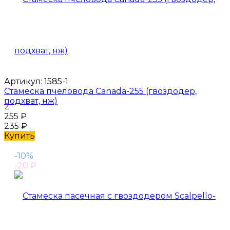
Артикул:
1585-1
Стамеска пчеловода Canada-255 (гвоздодер,
подхват, нж)
2
255
₽
235
₽
Купить
-10%
-20
₽