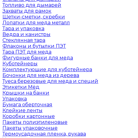
Топливо для дымарей
Захваты для рамок
Щетки-сметки, скребки
Лопатки для меда металл
Тара и упаковка
Ведра и канистры
Стеклянная тара
Флаконы и бутылки ПЭТ
Тара ПЭТ для меда
Фигурные банки для меда
Куботейнеры
Комплектующие для куботейнера
Бочонки для меда из дерева
Туеса березовые для меда и специй
Этикетки Мёд
Крышки на банки
Упаковка
Бумага оберточная
Клейкие ленты
Коробки картонные
Пакеты полиэтиленовые
Пакеты упаковочные
Термоусадочная пленка, рукава