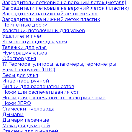
Заградители летковые на верхний леток (металл)
Заградители летковые на верхний леток (пластик)
Заградители на нижний леток металл
Заградители на нижний леток пластик
Прилетные доски
Холстики, потолочины для ульев
Удалители пчёл
Комплектующие для улья
Тележки для улья
Нумерация ульев
Обогрев улья
17. Терморегуляторы, влагомеры, термометры
Улья Пеноулик (ППС)
Весы для улья
Инвентарь ручной
Вилки для распечатки сотов
Ножи для распечатывания сот
Ножи для распечатки сот электрические
Ножи JERO
Стамески пчеловода
Дымари
Дымари пасечные
Меха для дымарей
Стаканы для дымарей