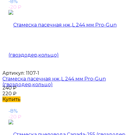
-8%
-20
₽
Артикул:
1107-1
Стамеска пасечная нж.,L 244 мм Pro-Gun
(гвоздодер,кольцо)
240
₽
220
₽
Купить
-8%
-20
₽