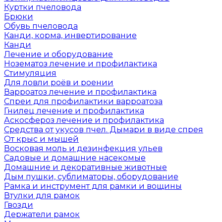
Куртки пчеловода
Брюки
Обувь пчеловода
Канди, корма, инвертирование
Канди
Лечение и оборудование
Нозематоз лечение и профилактика
Стимуляция
Для ловли роёв и роении
Варроатоз лечение и профилактика
Спреи для профилактики варроатоза
Гнилец лечение и профилактика
Аскосфероз лечение и профилактика
Средства от укусов пчел. Дымари в виде спрея
От крыс и мышей
Восковая моль и дезинфекция ульев
Садовые и домашние насекомые
Домашние и декоративные животные
Дым пушки, сублиматоры, оборудование
Рамка и инструмент для рамки и вощины
Втулки для рамок
Гвозди
Держатели рамок