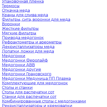
Упаковочная пленка
Термосы
Откачка меда
Краны для слива меда
Фильтры, сита, воронки для меда
Воронки
Жесткие фильтры
Мягкие фильтры
Привода медогонок
Рефрактометры и ареометры
Декристаллизаторы меда
Лопатки, ложки для меда
Медогонки
Медогонки Феролайф
Медогонки АВВ
Медогонки другие
Медогонки Грановского
Медогонки Медуница ПП Плазма
Комплектующие для медогонок
Столы и станки
Столы для распечатки сот
Станки для распечатки сот
Комбинированные столы с медогонками
Рекристаллизаторы и кремовалки