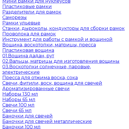
Мини рамки для нуклеусов
Пластиковые рамки
Разделители для рамок
Саморезы
Рамки ульевые
Станки, дыроколы, кондукторы для сборки рамок
Проволока для рамок
Инструмент для работы с рамкой и вощиной
Вощина, воскотопки, матрицы, пресса
Пластиковая вощина
01.Вощина дадан, рут
02.Вальцы, матрицы для изготовления вощины
03.Воскотопки солнечные, паровые,
электрические
Пресса для отжима воска, сока
Свечи, фитили, воск, вощина для свечей
Ароматизированные свечи
Наборы 130 мл
Наборы 65 мл
Свечи 100 мл
Свечи 65 мл
Баночки для свечей
Баночки для свечей металлические
Баночки 100 мл