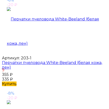
-6%
-20
₽
Артикул:
203-1
Перчатки пчеловода White-Beeland (белая кожа,
лен)
9
355
₽
335
₽
Купить
-8%
-20
₽