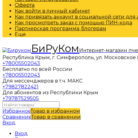
Оферта
Как войти в личный кабинет
Как привязать аккаунт в социальной сети для
Как просмотреть заказ с помощью ПИН-кода
Партнерская программа, блогерам
Еще
БиРуКом
Интернет-магазин пч
Республика Крым, г. Симферополь, ул. Московское 
+78005502043
Бесплатно по всей России
+78005502043
Для мессенджеров в т.ч. МАКС
+79827822421
Для абонентов из Республики Крым
+79787529505
Избранное
Товар в избранном
Сравнение
Товар в сравнении
Вход
Вход