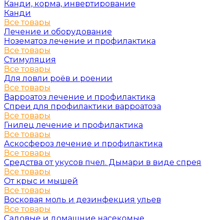
Канди, корма, инвертирование
Канди
Все товары
Лечение и оборудование
Нозематоз лечение и профилактика
Все товары
Стимуляция
Все товары
Для ловли роёв и роении
Все товары
Варроатоз лечение и профилактика
Спреи для профилактики варроатоза
Все товары
Гнилец лечение и профилактика
Все товары
Аскосфероз лечение и профилактика
Все товары
Средства от укусов пчел. Дымари в виде спрея
Все товары
От крыс и мышей
Все товары
Восковая моль и дезинфекция ульев
Все товары
Садовые и домашние насекомые