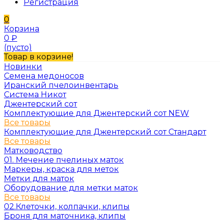
Регистрация
0
Корзина
0
₽
(пусто)
Товар в корзине!
Новинки
Семена медоносов
Иранский пчелоинвентарь
Система Никот
Джентерский сот
Комплектующие для Джентерский сот NEW
Все товары
Комплектующие для Джентерский сот Стандарт
Все товары
Матководство
01. Мечение пчелиных маток
Маркеры, краска для меток
Метки для маток
Оборудование для метки маток
Все товары
02.Клеточки, колпачки, клипы
Броня для маточника, клипы