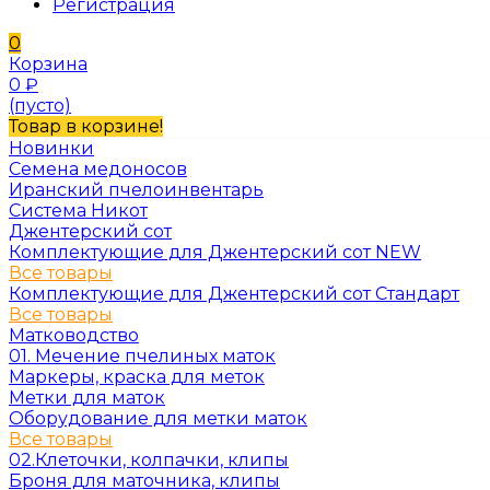
Регистрация
0
Корзина
0
₽
(пусто)
Товар в корзине!
Новинки
Семена медоносов
Иранский пчелоинвентарь
Система Никот
Джентерский сот
Комплектующие для Джентерский сот NEW
Все товары
Комплектующие для Джентерский сот Стандарт
Все товары
Матководство
01. Мечение пчелиных маток
Маркеры, краска для меток
Метки для маток
Оборудование для метки маток
Все товары
02.Клеточки, колпачки, клипы
Броня для маточника, клипы