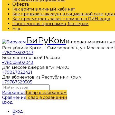
Оферта
Как войти в личный кабинет
Как привязать аккаунт в социальной сети для
Как просмотреть заказ с помощью ПИН-кода
Партнерская программа, блогерам
Еще
БиРуКом
Интернет-магазин пч
Республика Крым, г. Симферополь, ул. Московское 
+78005502043
Бесплатно по всей России
+78005502043
Для мессенджеров в т.ч. МАКС
+79827822421
Для абонентов из Республики Крым
+79787529505
Избранное
Товар в избранном
Сравнение
Товар в сравнении
Вход
Вход