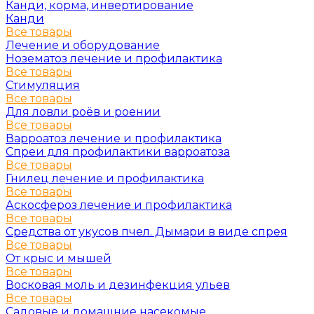
Канди, корма, инвертирование
Канди
Все товары
Лечение и оборудование
Нозематоз лечение и профилактика
Все товары
Стимуляция
Все товары
Для ловли роёв и роении
Все товары
Варроатоз лечение и профилактика
Спреи для профилактики варроатоза
Все товары
Гнилец лечение и профилактика
Все товары
Аскосфероз лечение и профилактика
Все товары
Средства от укусов пчел. Дымари в виде спрея
Все товары
От крыс и мышей
Все товары
Восковая моль и дезинфекция ульев
Все товары
Садовые и домашние насекомые