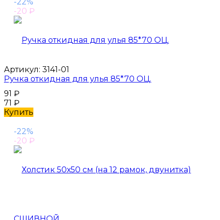
-22%
-20
₽
Артикул:
3141-01
Ручка откидная для улья 85*70 ОЦ.
91
₽
71
₽
Купить
-22%
-20
₽