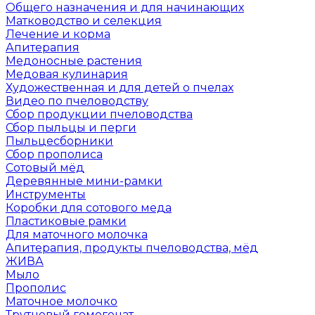
Общего назначения и для начинающих
Матководство и селекция
Лечение и корма
Апитерапия
Медоносные растения
Медовая кулинария
Художественная и для детей о пчелах
Видео по пчеловодству
Сбор продукции пчеловодства
Сбор пыльцы и перги
Пыльцесборники
Сбор прополиса
Сотовый мёд
Деревянные мини-рамки
Инструменты
Коробки для сотового меда
Пластиковые рамки
Для маточного молочка
Апитерапия, продукты пчеловодства, мёд
ЖИВА
Мыло
Прополис
Маточное молочко
Трутневый гомогенат