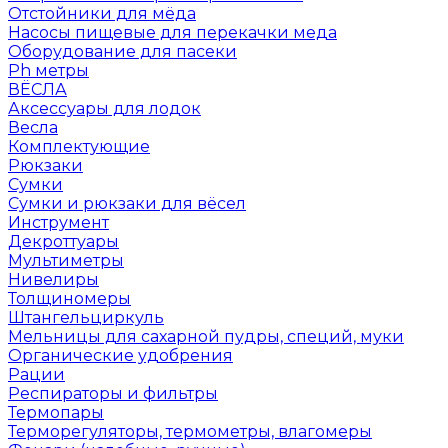
Отстойники для мёда
Насосы пищевые для перекачки меда
Оборудование для пасеки
Ph метры
ВЁСЛА
Аксессуары для лодок
Весла
Комплектующие
Рюкзаки
Сумки
Сумки и рюкзаки для вёсел
Инструмент
Декроттуары
Мультиметры
Нивелиры
Толщиномеры
Штангельциркуль
Мельницы для сахарной пудры, специй, муки
Органические удобрения
Рации
Респираторы и фильтры
Термопары
Терморегуляторы, термометры, влагомеры