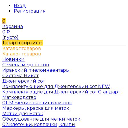
Вход
Регистрация
0
Корзина
0
₽
(пусто)
Товар в корзине!
Каталог товаров
Каталог товаров
Новинки
Семена медоносов
Иранский пчелоинвентарь
Система Никот
Джентерский сот
Комплектующие для Джентерский сот NEW
Комплектующие для Джентерский сот Стандарт
Матководство
01. Мечение пчелиных маток
Маркеры, краска для меток
Метки для маток
Оборудование для метки маток
02.Клеточки, колпачки, клипы