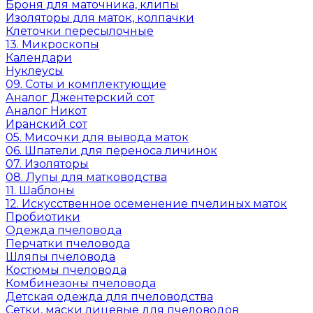
Броня для маточника, клипы
Изоляторы для маток, колпачки
Клеточки пересылочные
13. Микроскопы
Календари
Нуклеусы
09. Соты и комплектующие
Аналог Джентерский сот
Аналог Никот
Иранский сот
05. Мисочки для вывода маток
06. Шпатели для переноса личинок
07. Изоляторы
08. Лупы для матководства
11. Шаблоны
12. Искусственное осеменение пчелиных маток
Пробиотики
Одежда пчеловода
Перчатки пчеловода
Шляпы пчеловода
Костюмы пчеловода
Комбинезоны пчеловода
Детская одежда для пчеловодства
Сетки, маски лицевые для пчеловодов