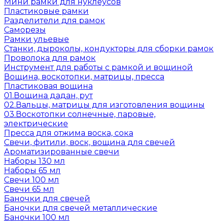
Мини рамки для нуклеусов
Пластиковые рамки
Разделители для рамок
Саморезы
Рамки ульевые
Станки, дыроколы, кондукторы для сборки рамок
Проволока для рамок
Инструмент для работы с рамкой и вощиной
Вощина, воскотопки, матрицы, пресса
Пластиковая вощина
01.Вощина дадан, рут
02.Вальцы, матрицы для изготовления вощины
03.Воскотопки солнечные, паровые,
электрические
Пресса для отжима воска, сока
Свечи, фитили, воск, вощина для свечей
Ароматизированные свечи
Наборы 130 мл
Наборы 65 мл
Свечи 100 мл
Свечи 65 мл
Баночки для свечей
Баночки для свечей металлические
Баночки 100 мл