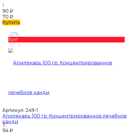
1
90
₽
70
₽
Купить
-21%
Хит!
-20
₽
Артикул:
249-1
Апилекарь 100 гр. Концентрированное лечебное
канди
3
94
₽