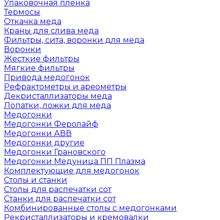
Упаковочная пленка
Термосы
Откачка меда
Краны для слива меда
Фильтры, сита, воронки для меда
Воронки
Жесткие фильтры
Мягкие фильтры
Привода медогонок
Рефрактометры и ареометры
Декристаллизаторы меда
Лопатки, ложки для меда
Медогонки
Медогонки Феролайф
Медогонки АВВ
Медогонки другие
Медогонки Грановского
Медогонки Медуница ПП Плазма
Комплектующие для медогонок
Столы и станки
Столы для распечатки сот
Станки для распечатки сот
Комбинированные столы с медогонками
Рекристаллизаторы и кремовалки