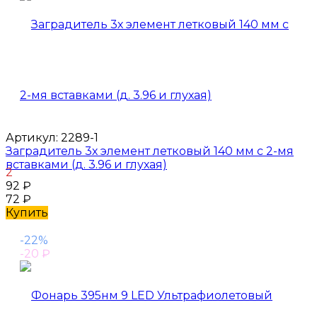
Артикул:
2289-1
Заградитель 3х элемент летковый 140 мм с 2-мя
вставками (д. 3.96 и глухая)
2
92
₽
72
₽
Купить
-22%
-20
₽