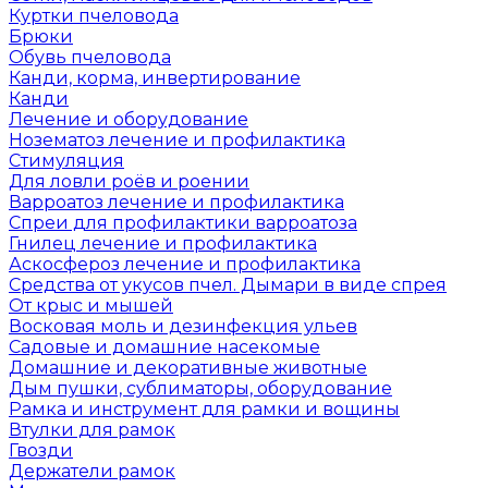
Куртки пчеловода
Брюки
Обувь пчеловода
Канди, корма, инвертирование
Канди
Лечение и оборудование
Нозематоз лечение и профилактика
Стимуляция
Для ловли роёв и роении
Варроатоз лечение и профилактика
Спреи для профилактики варроатоза
Гнилец лечение и профилактика
Аскосфероз лечение и профилактика
Средства от укусов пчел. Дымари в виде спрея
От крыс и мышей
Восковая моль и дезинфекция ульев
Садовые и домашние насекомые
Домашние и декоративные животные
Дым пушки, сублиматоры, оборудование
Рамка и инструмент для рамки и вощины
Втулки для рамок
Гвозди
Держатели рамок