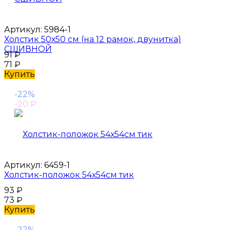
Артикул:
5984-1
Холстик 50х50 см (на 12 рамок, двунитка)
СШИВНОЙ
91
₽
71
₽
Купить
-22%
-20
₽
Артикул:
6459-1
Холстик-положок 54х54см тик
93
₽
73
₽
Купить
-22%