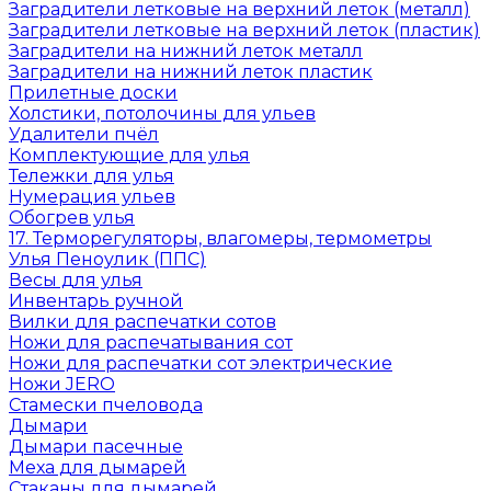
Заградители летковые на верхний леток (металл)
Заградители летковые на верхний леток (пластик)
Заградители на нижний леток металл
Заградители на нижний леток пластик
Прилетные доски
Холстики, потолочины для ульев
Удалители пчёл
Комплектующие для улья
Тележки для улья
Нумерация ульев
Обогрев улья
17. Терморегуляторы, влагомеры, термометры
Улья Пеноулик (ППС)
Весы для улья
Инвентарь ручной
Вилки для распечатки сотов
Ножи для распечатывания сот
Ножи для распечатки сот электрические
Ножи JERO
Стамески пчеловода
Дымари
Дымари пасечные
Меха для дымарей
Стаканы для дымарей