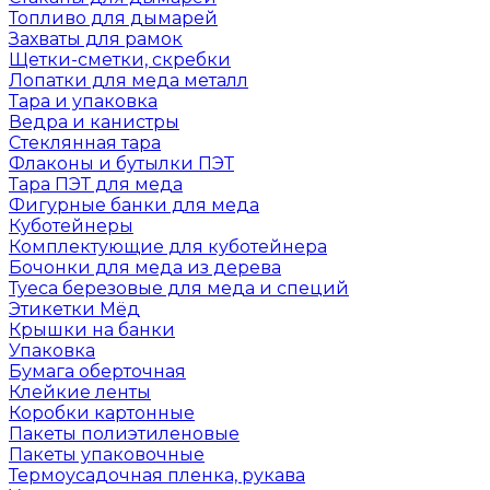
Топливо для дымарей
Захваты для рамок
Щетки-сметки, скребки
Лопатки для меда металл
Тара и упаковка
Ведра и канистры
Стеклянная тара
Флаконы и бутылки ПЭТ
Тара ПЭТ для меда
Фигурные банки для меда
Куботейнеры
Комплектующие для куботейнера
Бочонки для меда из дерева
Туеса березовые для меда и специй
Этикетки Мёд
Крышки на банки
Упаковка
Бумага оберточная
Клейкие ленты
Коробки картонные
Пакеты полиэтиленовые
Пакеты упаковочные
Термоусадочная пленка, рукава