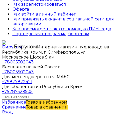
Как зарегистрироваться
Оферта
Как войти в личный кабинет
Как привязать аккаунт в социальной сети для
авторизации
Как просмотреть заказ с помощью ПИН-кода
Партнерская программа, блогерам
Бируком
Интернет-магазин пчеловодства
Республика Крым, г. Симферополь, ул.
Московское Шоссе 9 км.
+78005502043
Бесплатно по всей России
+78005502043
Для мессенджеров в т.ч. МАКС
+79827822421
Для абонентов из Республики Крым
+79787529505
Избранное
Товар в избранном
Сравнение
Товар в сравнении
Вход