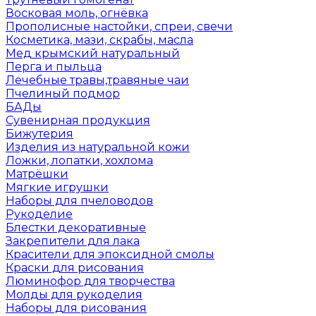
Восковая моль, огнёвка
Прополисные настойки, спреи, свечи
Косметика, мази, скрабы, масла
Мед крымский натуральный
Перга и пыльца
Лечебные травы,травяные чаи
Пчелиный подмор
БАДы
Сувенирная продукция
Бижутерия
Изделия из натуральной кожи
Ложки, лопатки, хохлома
Матрёшки
Мягкие игрушки
Наборы для пчеловодов
Рукоделие
Блестки декоративные
Закрепители для лака
Красители для эпоксидной смолы
Краски для рисования
Люминофор для творчества
Молды для рукоделия
Наборы для рисования