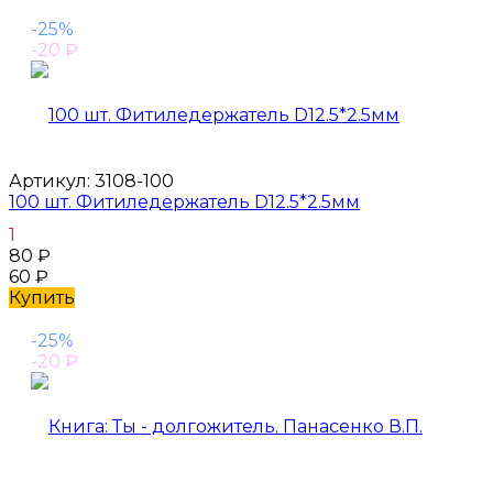
-25%
-20
₽
Артикул:
3108-100
100 шт. Фитиледержатель D12.5*2.5мм
1
80
₽
60
₽
Купить
-25%
-20
₽