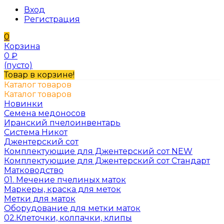
Вход
Регистрация
0
Корзина
0
₽
(пусто)
Товар в корзине!
Каталог товаров
Каталог товаров
Новинки
Семена медоносов
Иранский пчелоинвентарь
Система Никот
Джентерский сот
Комплектующие для Джентерский сот NEW
Комплектующие для Джентерский сот Стандарт
Матководство
01. Мечение пчелиных маток
Маркеры, краска для меток
Метки для маток
Оборудование для метки маток
02.Клеточки, колпачки, клипы