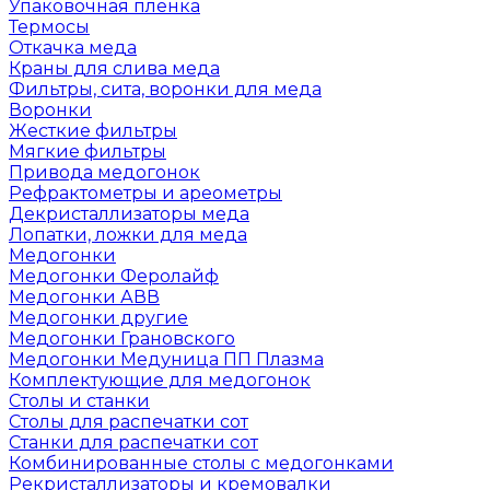
Упаковочная пленка
Термосы
Откачка меда
Краны для слива меда
Фильтры, сита, воронки для меда
Воронки
Жесткие фильтры
Мягкие фильтры
Привода медогонок
Рефрактометры и ареометры
Декристаллизаторы меда
Лопатки, ложки для меда
Медогонки
Медогонки Феролайф
Медогонки АВВ
Медогонки другие
Медогонки Грановского
Медогонки Медуница ПП Плазма
Комплектующие для медогонок
Столы и станки
Столы для распечатки сот
Станки для распечатки сот
Комбинированные столы с медогонками
Рекристаллизаторы и кремовалки