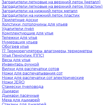
Заградители летковые на верхний леток (металл)
Заградители летковые на верхний леток (пластик)
Заградители на нижний леток металл
Заградители на нижний леток пластик
Прилетные доски
Холстики, потолочины для ульев
Удалители пчёл
Комплектующие для улья
Тележки для улья
Нумерация ульев
Обогрев улья
17. Терморегуляторы, влагомеры, термометры
Улья Пеноулик (ППС)
Весы для улья
Инвентарь ручной
Вилки для распечатки сотов
Ножи для распечатывания сот
Ножи для распечатки сот электрические
Ножи JERO
Стамески пчеловода
Дымари
Дымари пасечные
Меха для дымарей
Стаканы для дымарей