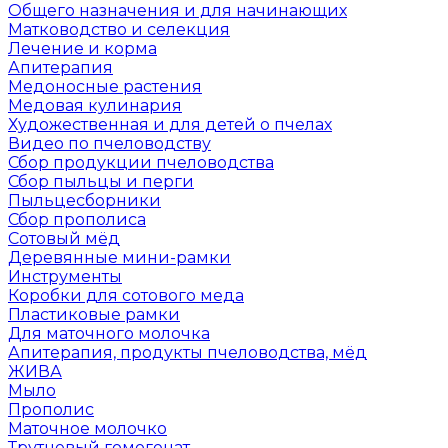
Общего назначения и для начинающих
Матководство и селекция
Лечение и корма
Апитерапия
Медоносные растения
Медовая кулинария
Художественная и для детей о пчелах
Видео по пчеловодству
Сбор продукции пчеловодства
Сбор пыльцы и перги
Пыльцесборники
Сбор прополиса
Сотовый мёд
Деревянные мини-рамки
Инструменты
Коробки для сотового меда
Пластиковые рамки
Для маточного молочка
Апитерапия, продукты пчеловодства, мёд
ЖИВА
Мыло
Прополис
Маточное молочко
Трутневый гомогенат