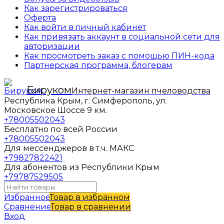
Как зарегистрироваться
Оферта
Как войти в личный кабинет
Как привязать аккаунт в социальной сети для
авторизации
Как просмотреть заказ с помощью ПИН-кода
Партнерская программа, блогерам
Бируком
Интернет-магазин пчеловодства
Республика Крым, г. Симферополь, ул.
Московское Шоссе 9 км.
+78005502043
Бесплатно по всей России
+78005502043
Для мессенджеров в т.ч. МАКС
+79827822421
Для абонентов из Республики Крым
+79787529505
Избранное
Товар в избранном
Сравнение
Товар в сравнении
Вход