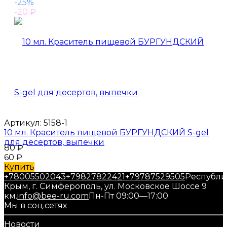
-25%
-20
₽
Артикул:
5158-1
10 мл. Краситель пищевой БУРГУНДСКИЙ S-gel
для десертов, выпечки
80
₽
60
₽
Купить
+78005502043
+79827822421
+79787529505
Республи
Крым, г. Симферополь, ул. Московское Шоссе 9
км.
info@bee-ru.com
Пн-Пт 09:00—17:00
Мы в соц.сетях
Новости