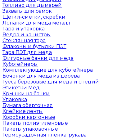
Топливо для дымарей
Захваты для рамок
Щетки-сметки, скребки
Лопатки для меда металл
Тара и упаковка
Ведра и канистры
Стеклянная тара
Флаконы и бутылки ПЭТ
Тара ПЭТ для меда
Фигурные банки для меда
Куботейнеры
Комплектующие для куботейнера
Бочонки для меда из дерева
Туеса березовые для меда и специй
Этикетки Мёд
Крышки на банки
Упаковка
Бумага оберточная
Клейкие ленты
Коробки картонные
Пакеты полиэтиленовые
Пакеты упаковочные
Термоусадочная пленка, рукава