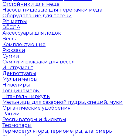
Отстойники для мёда
Насосы пищевые для перекачки меда
Оборудование для пасеки
Ph метры
ВЁСЛА
Аксессуары для лодок
Весла
Комплектующие
Рюкзаки
Сумки
Сумки и рюкзаки для вёсел
Инструмент
Декроттуары
Мультиметры
Нивелиры
Толщиномеры
Штангельциркуль
Мельницы для сахарной пудры, специй, муки
Органические удобрения
Рации
Респираторы и фильтры
Термопары
Терморегуляторы, термометры, влагомеры