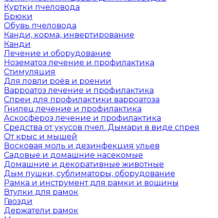
Куртки пчеловода
Брюки
Обувь пчеловода
Канди, корма, инвертирование
Канди
Лечение и оборудование
Нозематоз лечение и профилактика
Стимуляция
Для ловли роёв и роении
Варроатоз лечение и профилактика
Спреи для профилактики варроатоза
Гнилец лечение и профилактика
Аскосфероз лечение и профилактика
Средства от укусов пчел. Дымари в виде спрея
От крыс и мышей
Восковая моль и дезинфекция ульев
Садовые и домашние насекомые
Домашние и декоративные животные
Дым пушки, сублиматоры, оборудование
Рамка и инструмент для рамки и вощины
Втулки для рамок
Гвозди
Держатели рамок