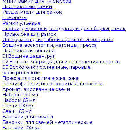
Мини рамки для нуклеусов
Пластиковые рамки
Разделители для рамок
Саморезы
Рамки ульевые
Станки, дыроколы, кондукторы для сборки рамок
Проволока для рамок
Инструмент для работы с рамкой и вощиной
Вощина, воскотопки, матрицы, пресса
Пластиковая вощина
01.Вощина дадан, рут
02.Вальцы, матрицы для изготовления вощины
03.Воскотопки солнечные, паровые,
электрические
Пресса для отжима воска, сока
Свечи, фитили, воск, вощина для свечей
Ароматизированные свечи
Наборы 130 мл
Наборы 65 мл
Свечи 100 мл
Свечи 65 мл
Баночки для свечей
Баночки для свечей металлические
Баночки 100 мл