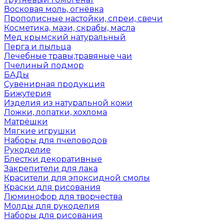
Восковая моль, огнёвка
Прополисные настойки, спреи, свечи
Косметика, мази, скрабы, масла
Мед крымский натуральный
Перга и пыльца
Лечебные травы,травяные чаи
Пчелиный подмор
БАДы
Сувенирная продукция
Бижутерия
Изделия из натуральной кожи
Ложки, лопатки, хохлома
Матрёшки
Мягкие игрушки
Наборы для пчеловодов
Рукоделие
Блестки декоративные
Закрепители для лака
Красители для эпоксидной смолы
Краски для рисования
Люминофор для творчества
Молды для рукоделия
Наборы для рисования