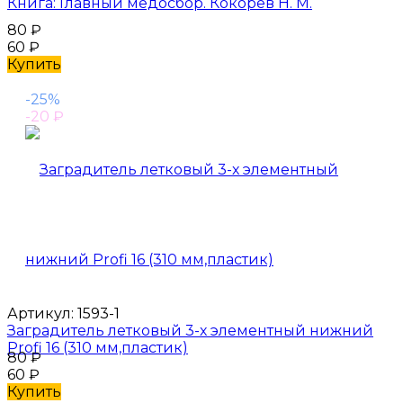
Книга: Главный медосбор. Кокорев Н. М.
80
₽
60
₽
Купить
-25%
-20
₽
Артикул:
1593-1
Заградитель летковый 3-х элементный нижний
Profi 16 (310 мм,пластик)
80
₽
60
₽
Купить