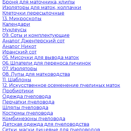
Броня для маточника, клипы
Изоляторы для маток, колпачки
Клеточки пересылочные
13. Микроскопы
Календари
Нуклеусы
09. Соты и комплектующие
Аналог Джентерский сот
Аналог Никот
Иранский сот
05. Мисочки для вывода маток
06. Шпатели для переноса личинок
07. Изоляторы
08. Лупы для матководства
11. Шаблоны
12. Искусственное осеменение пчелиных маток
Пробиотики
Одежда пчеловода
Перчатки пчеловода
Шляпы пчеловода
Костюмы пчеловода
Комбинезоны пчеловода
Детская одежда для пчеловодства
Сетки, маски лицевые для пчеловодов