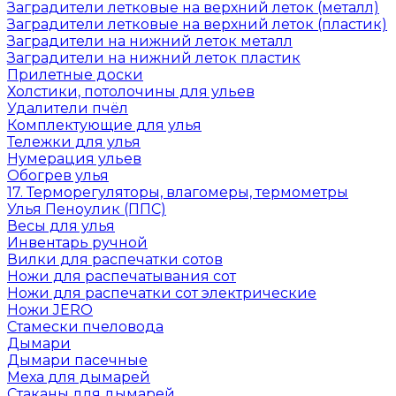
Заградители летковые на верхний леток (металл)
Заградители летковые на верхний леток (пластик)
Заградители на нижний леток металл
Заградители на нижний леток пластик
Прилетные доски
Холстики, потолочины для ульев
Удалители пчёл
Комплектующие для улья
Тележки для улья
Нумерация ульев
Обогрев улья
17. Терморегуляторы, влагомеры, термометры
Улья Пеноулик (ППС)
Весы для улья
Инвентарь ручной
Вилки для распечатки сотов
Ножи для распечатывания сот
Ножи для распечатки сот электрические
Ножи JERO
Стамески пчеловода
Дымари
Дымари пасечные
Меха для дымарей
Стаканы для дымарей