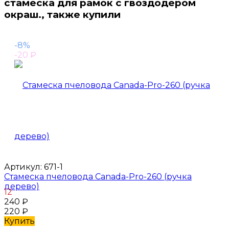
стамеска для рамок с гвоздодером
окраш., также купили
-8%
-20
₽
Артикул:
671-1
Стамеска пчеловода Canada-Pro-260 (ручка
дерево)
12
240
₽
220
₽
Купить