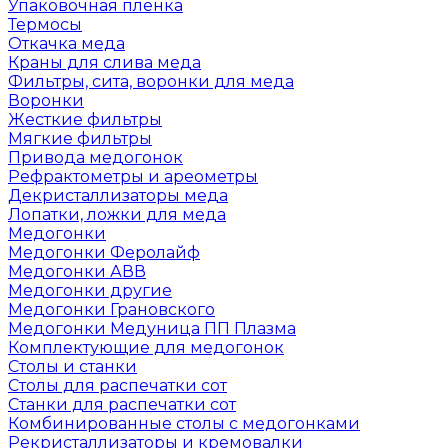
Упаковочная пленка
Термосы
Откачка меда
Краны для слива меда
Фильтры, сита, воронки для меда
Воронки
Жесткие фильтры
Мягкие фильтры
Привода медогонок
Рефрактометры и ареометры
Декристаллизаторы меда
Лопатки, ложки для меда
Медогонки
Медогонки Феролайф
Медогонки АВВ
Медогонки другие
Медогонки Грановского
Медогонки Медуница ПП Плазма
Комплектующие для медогонок
Столы и станки
Столы для распечатки сот
Станки для распечатки сот
Комбинированные столы с медогонками
Рекристаллизаторы и кремовалки