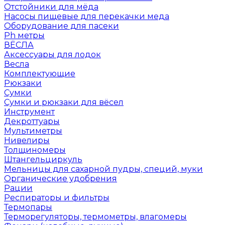
Отстойники для мёда
Насосы пищевые для перекачки меда
Оборудование для пасеки
Ph метры
ВЁСЛА
Аксессуары для лодок
Весла
Комплектующие
Рюкзаки
Сумки
Сумки и рюкзаки для вёсел
Инструмент
Декроттуары
Мультиметры
Нивелиры
Толщиномеры
Штангельциркуль
Мельницы для сахарной пудры, специй, муки
Органические удобрения
Рации
Респираторы и фильтры
Термопары
Терморегуляторы, термометры, влагомеры