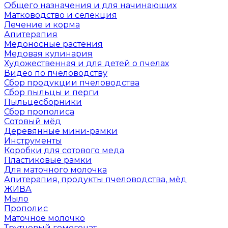
Общего назначения и для начинающих
Матководство и селекция
Лечение и корма
Апитерапия
Медоносные растения
Медовая кулинария
Художественная и для детей о пчелах
Видео по пчеловодству
Сбор продукции пчеловодства
Сбор пыльцы и перги
Пыльцесборники
Сбор прополиса
Сотовый мёд
Деревянные мини-рамки
Инструменты
Коробки для сотового меда
Пластиковые рамки
Для маточного молочка
Апитерапия, продукты пчеловодства, мёд
ЖИВА
Мыло
Прополис
Маточное молочко
Трутневый гомогенат