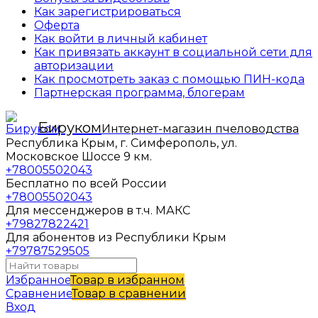
Как зарегистрироваться
Оферта
Как войти в личный кабинет
Как привязать аккаунт в социальной сети для
авторизации
Как просмотреть заказ с помощью ПИН-кода
Партнерская программа, блогерам
Бируком
Интернет-магазин пчеловодства
Республика Крым, г. Симферополь, ул.
Московское Шоссе 9 км.
+78005502043
Бесплатно по всей России
+78005502043
Для мессенджеров в т.ч. МАКС
+79827822421
Для абонентов из Республики Крым
+79787529505
Избранное
Товар в избранном
Сравнение
Товар в сравнении
Вход