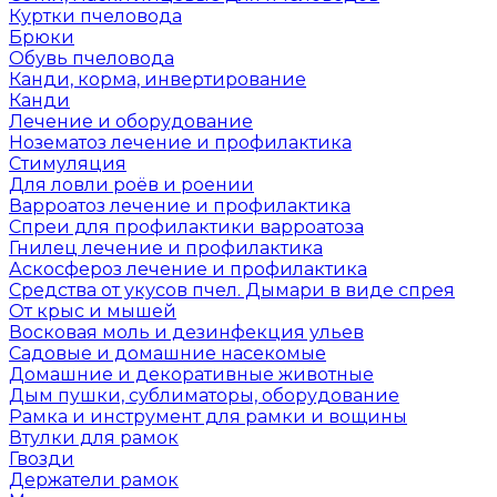
Куртки пчеловода
Брюки
Обувь пчеловода
Канди, корма, инвертирование
Канди
Лечение и оборудование
Нозематоз лечение и профилактика
Стимуляция
Для ловли роёв и роении
Варроатоз лечение и профилактика
Спреи для профилактики варроатоза
Гнилец лечение и профилактика
Аскосфероз лечение и профилактика
Средства от укусов пчел. Дымари в виде спрея
От крыс и мышей
Восковая моль и дезинфекция ульев
Садовые и домашние насекомые
Домашние и декоративные животные
Дым пушки, сублиматоры, оборудование
Рамка и инструмент для рамки и вощины
Втулки для рамок
Гвозди
Держатели рамок