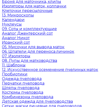
Броня для маточника, клипы
Изоляторы для маток, колпачки
Клеточки пересылочные
13. Микроскопы
Календари
Нуклеусы
09. Соты и комплектующие
Аналог Джентерский сот
Аналог Никот
Иранский сот
05. Мисочки для вывода маток
06. Шпатели для переноса личинок
07. Изоляторы
08. Лупы для матководства
11. Шаблоны
12. Искусственное осеменение пчелиных маток
Пробиотики
Одежда пчеловода
Перчатки пчеловода
Шляпы пчеловода
Костюмы пчеловода
Комбинезоны пчеловода
Детская одежда для пчеловодства
Сетки, маски лицевые для пчеловодов