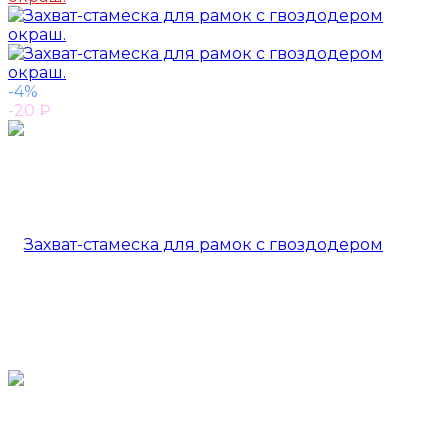
-4%
-20
₽