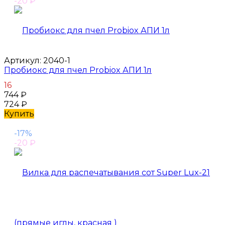
-20
₽
Артикул:
2040-1
Пробиокс для пчел Probiox АПИ 1л
16
744
₽
724
₽
Купить
-17%
-20
₽