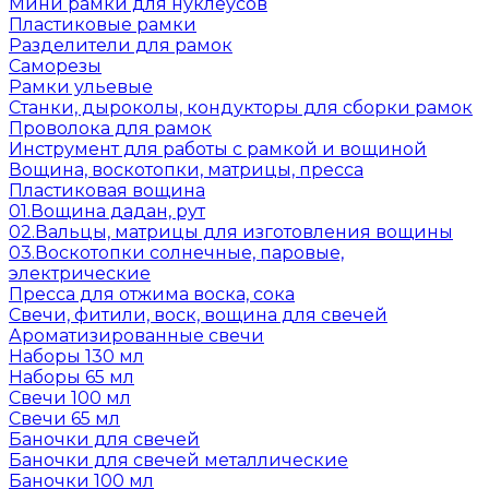
Мини рамки для нуклеусов
Пластиковые рамки
Разделители для рамок
Саморезы
Рамки ульевые
Станки, дыроколы, кондукторы для сборки рамок
Проволока для рамок
Инструмент для работы с рамкой и вощиной
Вощина, воскотопки, матрицы, пресса
Пластиковая вощина
01.Вощина дадан, рут
02.Вальцы, матрицы для изготовления вощины
03.Воскотопки солнечные, паровые,
электрические
Пресса для отжима воска, сока
Свечи, фитили, воск, вощина для свечей
Ароматизированные свечи
Наборы 130 мл
Наборы 65 мл
Свечи 100 мл
Свечи 65 мл
Баночки для свечей
Баночки для свечей металлические
Баночки 100 мл