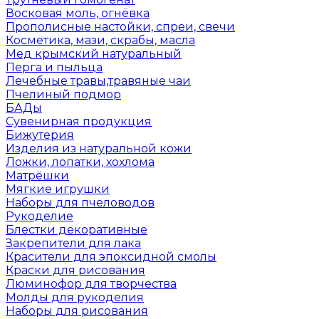
Восковая моль, огнёвка
Прополисные настойки, спреи, свечи
Косметика, мази, скрабы, масла
Мед крымский натуральный
Перга и пыльца
Лечебные травы,травяные чаи
Пчелиный подмор
БАДы
Сувенирная продукция
Бижутерия
Изделия из натуральной кожи
Ложки, лопатки, хохлома
Матрёшки
Мягкие игрушки
Наборы для пчеловодов
Рукоделие
Блестки декоративные
Закрепители для лака
Красители для эпоксидной смолы
Краски для рисования
Люминофор для творчества
Молды для рукоделия
Наборы для рисования