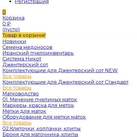
Регистрация
0
Корзина
0
₽
(пусто)
Товар в корзине!
Новинки
Семена медоносов
Иранский пчелоинвентарь
Система Никот
Джентерский сот
Комплектующие для Джентерский сот NEW
Все товары
Комплектующие для Джентерский сот Стандарт
Все товары
Матководство
01. Мечение пчелиных маток
Маркеры, краска для меток
Метки для маток
Оборудование для метки маток
Все товары
02.Клеточки, колпачки, клипы
Броня для маточника, клипы