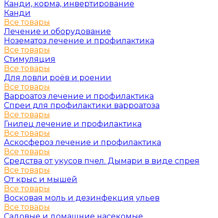
Канди, корма, инвертирование
Канди
Все товары
Лечение и оборудование
Нозематоз лечение и профилактика
Все товары
Стимуляция
Все товары
Для ловли роёв и роении
Все товары
Варроатоз лечение и профилактика
Спреи для профилактики варроатоза
Все товары
Гнилец лечение и профилактика
Все товары
Аскосфероз лечение и профилактика
Все товары
Средства от укусов пчел. Дымари в виде спрея
Все товары
От крыс и мышей
Все товары
Восковая моль и дезинфекция ульев
Все товары
Садовые и домашние насекомые