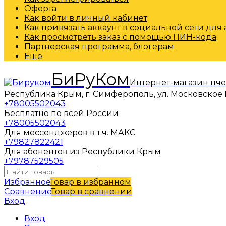
Оферта
Как войти в личный кабинет
Как привязать аккаунт в социальной сети для
Как просмотреть заказ с помощью ПИН-кода
Партнерская программа, блогерам
Еще
БиРуКом
Интернет-магазин пч
Республика Крым, г. Симферополь, ул. Московское 
+78005502043
Бесплатно по всей России
+78005502043
Для мессенджеров в т.ч. МАКС
+79827822421
Для абонентов из Республики Крым
+79787529505
Избранное
Товар в избранном
Сравнение
Товар в сравнении
Вход
Вход