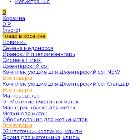
Регистрация
0
Корзина
0
₽
(пусто)
Товар в корзине!
Новинки
Семена медоносов
Иранский пчелоинвентарь
Система Никот
Джентерский сот
Комплектующие для Джентерский сот NEW
Все товары
Комплектующие для Джентерский сот Стандарт
Все товары
Матководство
01. Мечение пчелиных маток
Маркеры, краска для меток
Метки для маток
Оборудование для метки маток
Все товары
02.Клеточки, колпачки, клипы
Броня для маточника, клипы