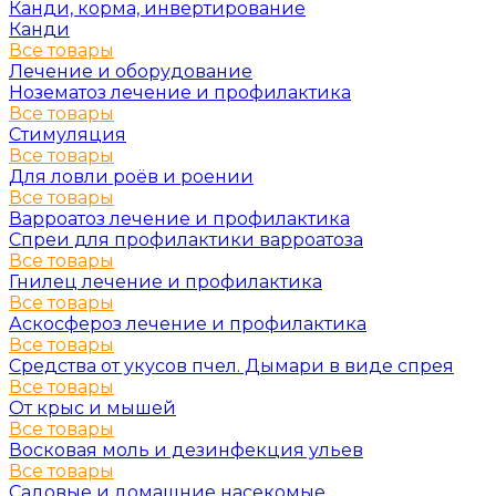
Канди, корма, инвертирование
Канди
Все товары
Лечение и оборудование
Нозематоз лечение и профилактика
Все товары
Стимуляция
Все товары
Для ловли роёв и роении
Все товары
Варроатоз лечение и профилактика
Спреи для профилактики варроатоза
Все товары
Гнилец лечение и профилактика
Все товары
Аскосфероз лечение и профилактика
Все товары
Средства от укусов пчел. Дымари в виде спрея
Все товары
От крыс и мышей
Все товары
Восковая моль и дезинфекция ульев
Все товары
Садовые и домашние насекомые