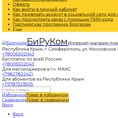
Оферта
Как войти в личный кабинет
Как привязать аккаунт в социальной сети для
Как просмотреть заказ с помощью ПИН-кода
Партнерская программа, блогерам
Еще
БиРуКом
Интернет-магазин пч
Республика Крым, г. Симферополь, ул. Московское 
+78005502043
Бесплатно по всей России
+78005502043
Для мессенджеров в т.ч. МАКС
+79827822421
Для абонентов из Республики Крым
+79787529505
Избранное
Товар в избранном
Сравнение
Товар в сравнении
Вход
Вход