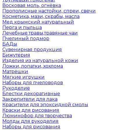
Восковая моль, огнёвка
Прополисные настойки, спреи, свечи
Косметика, мази, скрабы, масла
Мед крымский натуральный
Перга и пыльца
Лечебные травы,травяные чаи
Пчелиный подмор
БАДы
Сувенирная продукция
Бижутерия
Изделия из натуральной кожи
Ложки, лопатки, хохлома
Матрёшки
Мягкие игрушки
Наборы для пчеловодов
Рукоделие
Блестки декоративные
Закрепители для лака
Красители для эпоксидной смолы
Краски для рисования
Люминофор для творчества
Молды для рукоделия
Наборы для рисования