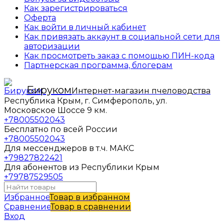
Как зарегистрироваться
Оферта
Как войти в личный кабинет
Как привязать аккаунт в социальной сети для
авторизации
Как просмотреть заказ с помощью ПИН-кода
Партнерская программа, блогерам
Бируком
Интернет-магазин пчеловодства
Республика Крым, г. Симферополь, ул.
Московское Шоссе 9 км.
+78005502043
Бесплатно по всей России
+78005502043
Для мессенджеров в т.ч. МАКС
+79827822421
Для абонентов из Республики Крым
+79787529505
Избранное
Товар в избранном
Сравнение
Товар в сравнении
Вход