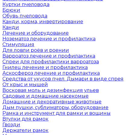
Куртки пчеловода
Брюки
Обувь пчеловода
Канди, корма, инвертирование
Канди
Лечение и оборудование
Нозематоз лечение и профилактика
Стимуляция
Для ловли роёв и роении
Варроатоз лечение и профилактика
Спреи для профилактики варроатоза
Гнилец лечение и профилактика
Аскосфероз лечение и профилактика
Средства от укусов пчел. Дымари в виде спрея
От крыс и мышей
Восковая моль и дезинфекция ульев
Садовые и домашние насекомые
Домашние и декоративные животные
Дым пушки, сублиматоры, оборудование
Рамка и инструмент для рамки и вощины
Втулки для рамок
Гвозди
Держатели рамок