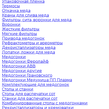
Упаковочная пленка
Термосы
Откачка меда
Краны для слива меда
Фильтры, сита, воронки для меда
Воронки
Жесткие фильтры
Мягкие фильтры
Привода медогонок
Рефрактометры и ареометры
Декристаллизаторы меда
Лопатки, ложки для меда
Медогонки
Медогонки Феролайф
Медогонки АВВ
Медогонки другие
Медогонки Грановского
Медогонки Медуница ПП Плазма
Комплектующие для медогонок
Столы и станки
Столы для распечатки сот
Станки для распечатки сот
Комбинированные столы с медогонками
Рекристаллизаторы и кремовалки