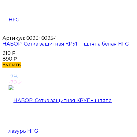
Артикул:
6093+6095-1
НАБОР: Сетка защитная КРУГ + шляпа белая HFG
910
₽
890
₽
Купить
-7%
-70
₽