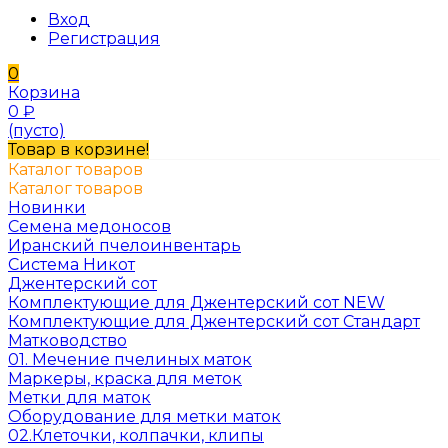
Вход
Регистрация
0
Корзина
0
₽
(пусто)
Товар в корзине!
Каталог товаров
Каталог товаров
Новинки
Семена медоносов
Иранский пчелоинвентарь
Система Никот
Джентерский сот
Комплектующие для Джентерский сот NEW
Комплектующие для Джентерский сот Стандарт
Матководство
01. Мечение пчелиных маток
Маркеры, краска для меток
Метки для маток
Оборудование для метки маток
02.Клеточки, колпачки, клипы