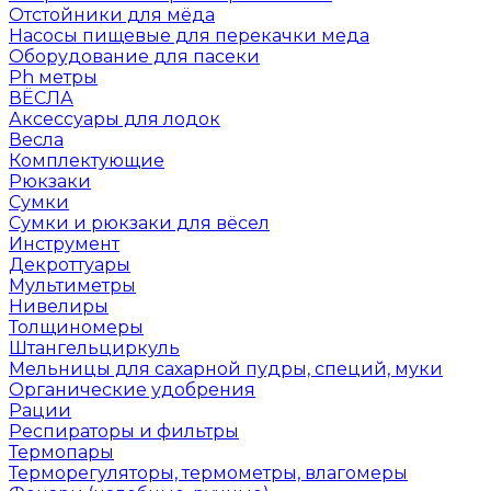
Отстойники для мёда
Насосы пищевые для перекачки меда
Оборудование для пасеки
Ph метры
ВЁСЛА
Аксессуары для лодок
Весла
Комплектующие
Рюкзаки
Сумки
Сумки и рюкзаки для вёсел
Инструмент
Декроттуары
Мультиметры
Нивелиры
Толщиномеры
Штангельциркуль
Мельницы для сахарной пудры, специй, муки
Органические удобрения
Рации
Респираторы и фильтры
Термопары
Терморегуляторы, термометры, влагомеры