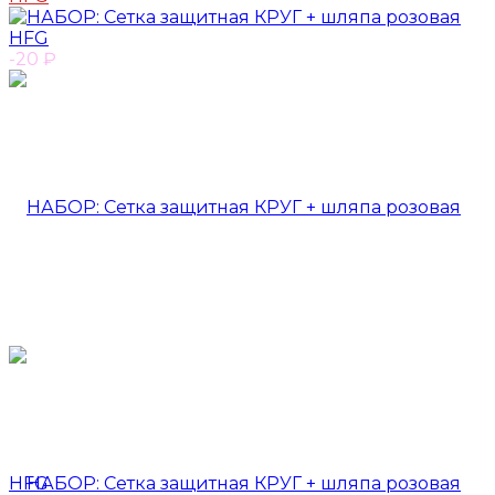
-20
₽