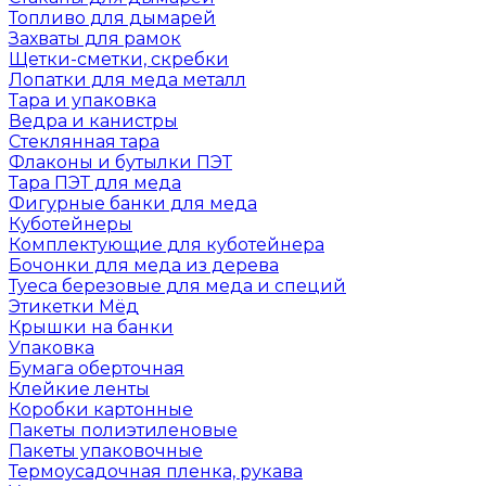
Топливо для дымарей
Захваты для рамок
Щетки-сметки, скребки
Лопатки для меда металл
Тара и упаковка
Ведра и канистры
Стеклянная тара
Флаконы и бутылки ПЭТ
Тара ПЭТ для меда
Фигурные банки для меда
Куботейнеры
Комплектующие для куботейнера
Бочонки для меда из дерева
Туеса березовые для меда и специй
Этикетки Мёд
Крышки на банки
Упаковка
Бумага оберточная
Клейкие ленты
Коробки картонные
Пакеты полиэтиленовые
Пакеты упаковочные
Термоусадочная пленка, рукава