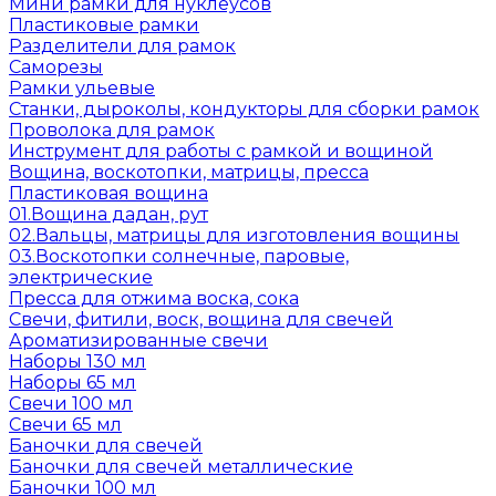
Мини рамки для нуклеусов
Пластиковые рамки
Разделители для рамок
Саморезы
Рамки ульевые
Станки, дыроколы, кондукторы для сборки рамок
Проволока для рамок
Инструмент для работы с рамкой и вощиной
Вощина, воскотопки, матрицы, пресса
Пластиковая вощина
01.Вощина дадан, рут
02.Вальцы, матрицы для изготовления вощины
03.Воскотопки солнечные, паровые,
электрические
Пресса для отжима воска, сока
Свечи, фитили, воск, вощина для свечей
Ароматизированные свечи
Наборы 130 мл
Наборы 65 мл
Свечи 100 мл
Свечи 65 мл
Баночки для свечей
Баночки для свечей металлические
Баночки 100 мл