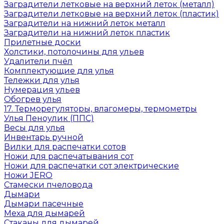
Заградители летковые на верхний леток (металл)
Заградители летковые на верхний леток (пластик)
Заградители на нижний леток металл
Заградители на нижний леток пластик
Прилетные доски
Холстики, потолочины для ульев
Удалители пчёл
Комплектующие для улья
Тележки для улья
Нумерация ульев
Обогрев улья
17. Терморегуляторы, влагомеры, термометры
Улья Пеноулик (ППС)
Весы для улья
Инвентарь ручной
Вилки для распечатки сотов
Ножи для распечатывания сот
Ножи для распечатки сот электрические
Ножи JERO
Стамески пчеловода
Дымари
Дымари пасечные
Меха для дымарей
Стаканы для дымарей