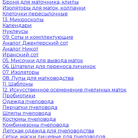
Броня для маточника, клипы
Изоляторы для маток, колпачки
Клеточки пересылочные
13. Микроскопы
Календари
Нуклеусы
09. Соты и комплектующие
Аналог Джентерский сот
Аналог Никот
Иранский сот
05. Мисочки для вывода маток
06. Шпатели для переноса личинок
07. Изоляторы
08. Лупы для матководства
11. Шаблоны
12. Искусственное осеменение пчелиных маток
Пробиотики
Одежда пчеловода
Перчатки пчеловода
Шляпы пчеловода
Костюмы пчеловода
Комбинезоны пчеловода
Детская одежда для пчеловодства
Сетки, маски лицевые для пчеловодов