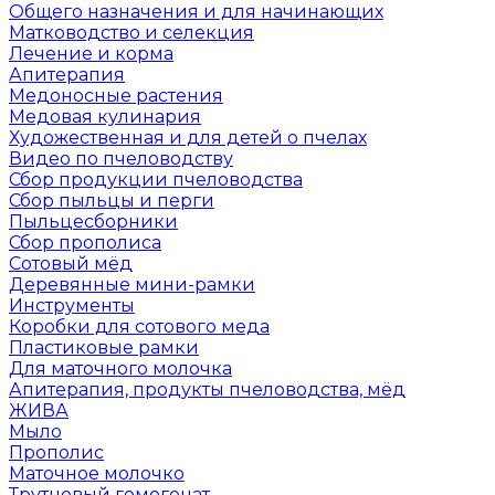
Общего назначения и для начинающих
Матководство и селекция
Лечение и корма
Апитерапия
Медоносные растения
Медовая кулинария
Художественная и для детей о пчелах
Видео по пчеловодству
Сбор продукции пчеловодства
Сбор пыльцы и перги
Пыльцесборники
Сбор прополиса
Сотовый мёд
Деревянные мини-рамки
Инструменты
Коробки для сотового меда
Пластиковые рамки
Для маточного молочка
Апитерапия, продукты пчеловодства, мёд
ЖИВА
Мыло
Прополис
Маточное молочко
Трутневый гомогенат