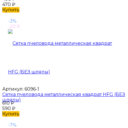
470
₽
Купить
-3%
-20
₽
Артикул:
6096-1
Сетка пчеловода металлическая квадрат HFG (БЕЗ
шляпы)
610
₽
590
₽
Купить
-7%