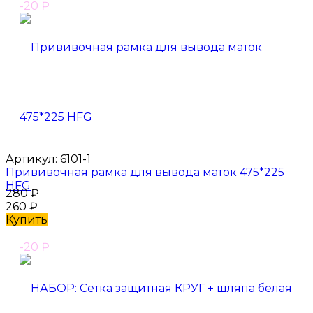
-20
₽
Артикул:
6101-1
Прививочная рамка для вывода маток 475*225
HFG
280
₽
260
₽
Купить
-20
₽