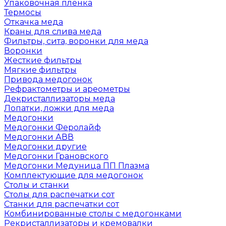
Упаковочная пленка
Термосы
Откачка меда
Краны для слива меда
Фильтры, сита, воронки для меда
Воронки
Жесткие фильтры
Мягкие фильтры
Привода медогонок
Рефрактометры и ареометры
Декристаллизаторы меда
Лопатки, ложки для меда
Медогонки
Медогонки Феролайф
Медогонки АВВ
Медогонки другие
Медогонки Грановского
Медогонки Медуница ПП Плазма
Комплектующие для медогонок
Столы и станки
Столы для распечатки сот
Станки для распечатки сот
Комбинированные столы с медогонками
Рекристаллизаторы и кремовалки