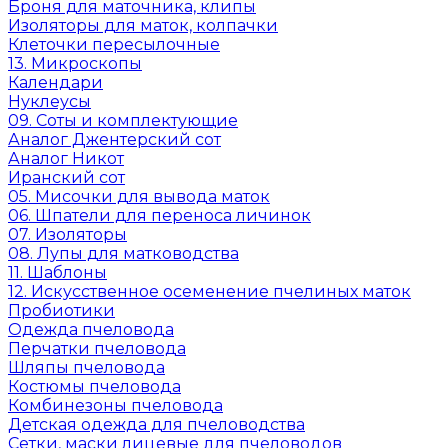
Броня для маточника, клипы
Изоляторы для маток, колпачки
Клеточки пересылочные
13. Микроскопы
Календари
Нуклеусы
09. Соты и комплектующие
Аналог Джентерский сот
Аналог Никот
Иранский сот
05. Мисочки для вывода маток
06. Шпатели для переноса личинок
07. Изоляторы
08. Лупы для матководства
11. Шаблоны
12. Искусственное осеменение пчелиных маток
Пробиотики
Одежда пчеловода
Перчатки пчеловода
Шляпы пчеловода
Костюмы пчеловода
Комбинезоны пчеловода
Детская одежда для пчеловодства
Сетки, маски лицевые для пчеловодов