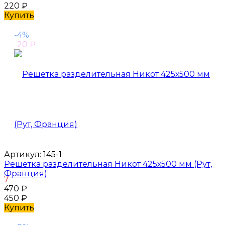
220
₽
Купить
-4%
-20
₽
Артикул:
145-1
Решетка разделительная Никот 425х500 мм (Рут,
Франция)
7
470
₽
450
₽
Купить