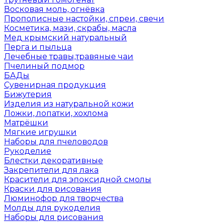
Восковая моль, огнёвка
Прополисные настойки, спреи, свечи
Косметика, мази, скрабы, масла
Мед крымский натуральный
Перга и пыльца
Лечебные травы,травяные чаи
Пчелиный подмор
БАДы
Сувенирная продукция
Бижутерия
Изделия из натуральной кожи
Ложки, лопатки, хохлома
Матрёшки
Мягкие игрушки
Наборы для пчеловодов
Рукоделие
Блестки декоративные
Закрепители для лака
Красители для эпоксидной смолы
Краски для рисования
Люминофор для творчества
Молды для рукоделия
Наборы для рисования