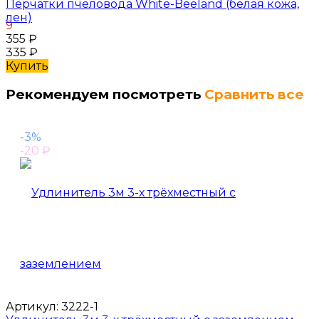
Перчатки пчеловода White-Beeland (белая кожа,
лен)
9
355
₽
335
₽
Купить
Рекомендуем посмотреть
Сравнить все
-3%
-20
₽
Артикул:
3222-1