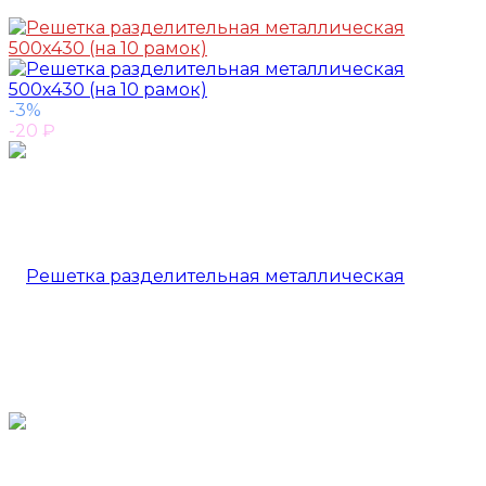
-3%
-20
₽