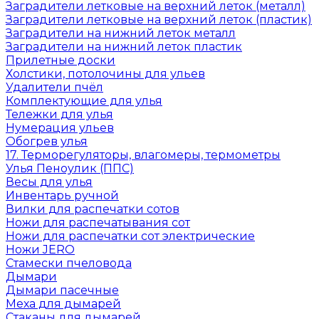
Заградители летковые на верхний леток (металл)
Заградители летковые на верхний леток (пластик)
Заградители на нижний леток металл
Заградители на нижний леток пластик
Прилетные доски
Холстики, потолочины для ульев
Удалители пчёл
Комплектующие для улья
Тележки для улья
Нумерация ульев
Обогрев улья
17. Терморегуляторы, влагомеры, термометры
Улья Пеноулик (ППС)
Весы для улья
Инвентарь ручной
Вилки для распечатки сотов
Ножи для распечатывания сот
Ножи для распечатки сот электрические
Ножи JERO
Стамески пчеловода
Дымари
Дымари пасечные
Меха для дымарей
Стаканы для дымарей