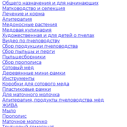
Общего назначения и для начинающих
Матководство и селекция
Лечение и корма
Апитерапия
Медоносные растения
Медовая кулинария
Художественная и для детей о пчелах
Видео по пчеловодству
Сбор продукции пчеловодства
Сбор пыльцы и перги
Пыльцесборники
Сбор прополиса
Сотовый мёд
Деревянные мини-рамки
Инструменты
Коробки для сотового меда
Пластиковые рамки
Для маточного молочка
Апитерапия, продукты пчеловодства, мёд
ЖИВА
Мыло
Прополис
Маточное молочко
Трутневый гомогенат