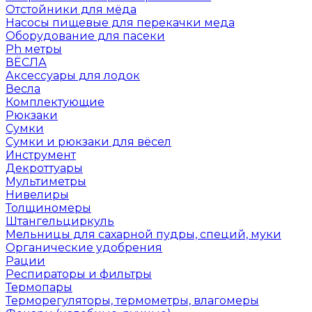
Отстойники для мёда
Насосы пищевые для перекачки меда
Оборудование для пасеки
Ph метры
ВЁСЛА
Аксессуары для лодок
Весла
Комплектующие
Рюкзаки
Сумки
Сумки и рюкзаки для вёсел
Инструмент
Декроттуары
Мультиметры
Нивелиры
Толщиномеры
Штангельциркуль
Мельницы для сахарной пудры, специй, муки
Органические удобрения
Рации
Респираторы и фильтры
Термопары
Терморегуляторы, термометры, влагомеры