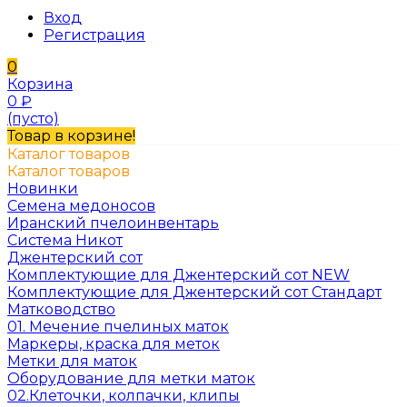
Вход
Регистрация
0
Корзина
0
₽
(пусто)
Товар в корзине!
Каталог товаров
Каталог товаров
Новинки
Семена медоносов
Иранский пчелоинвентарь
Система Никот
Джентерский сот
Комплектующие для Джентерский сот NEW
Комплектующие для Джентерский сот Стандарт
Матководство
01. Мечение пчелиных маток
Маркеры, краска для меток
Метки для маток
Оборудование для метки маток
02.Клеточки, колпачки, клипы