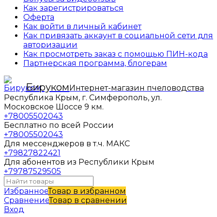
Как зарегистрироваться
Оферта
Как войти в личный кабинет
Как привязать аккаунт в социальной сети для
авторизации
Как просмотреть заказ с помощью ПИН-кода
Партнерская программа, блогерам
Бируком
Интернет-магазин пчеловодства
Республика Крым, г. Симферополь, ул.
Московское Шоссе 9 км.
+78005502043
Бесплатно по всей России
+78005502043
Для мессенджеров в т.ч. МАКС
+79827822421
Для абонентов из Республики Крым
+79787529505
Избранное
Товар в избранном
Сравнение
Товар в сравнении
Вход