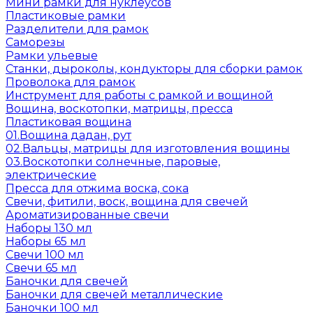
Мини рамки для нуклеусов
Пластиковые рамки
Разделители для рамок
Саморезы
Рамки ульевые
Станки, дыроколы, кондукторы для сборки рамок
Проволока для рамок
Инструмент для работы с рамкой и вощиной
Вощина, воскотопки, матрицы, пресса
Пластиковая вощина
01.Вощина дадан, рут
02.Вальцы, матрицы для изготовления вощины
03.Воскотопки солнечные, паровые,
электрические
Пресса для отжима воска, сока
Свечи, фитили, воск, вощина для свечей
Ароматизированные свечи
Наборы 130 мл
Наборы 65 мл
Свечи 100 мл
Свечи 65 мл
Баночки для свечей
Баночки для свечей металлические
Баночки 100 мл