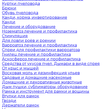
Куртки пчеловода
Брюки
Обувь пчеловода
Канди, корма, инвертирование
Канди
Лечение и оборудование
Нозематоз лечение и профилактика
Стимуляция
Для ловли роёв и роении
Варроатоз лечение и профилактика
Спреи для профилактики варроатоза
Гнилец лечение и профилактика
Аскосфероз лечение и профилактика
Средства от укусов пчел. Дымари в виде спрея
От крыс и мышей
Восковая моль и дезинфекция ульев
Садовые и домашние насекомые
Домашние и декоративные животные
Дым пушки, сублиматоры, оборудование
Рамка и инструмент для рамки и вощины
Втулки для рамок
Гвозди
Держатели рамок