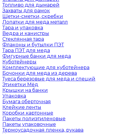
Топливо для дымарей
Захваты для рамок
Щетки-сметки, скребки
Лопатки для меда металл
Тара и упаковка
Ведра и канистры
Стеклянная тара
Флаконы и бутылки ПЭТ
Тара ПЭТ для меда
Фигурные банки для меда
Куботейнеры
Комплектующие для куботейнера
Бочонки для меда из дерева
Туеса березовые для меда и специй
Этикетки Мёд
Крышки на банки
Упаковка
Бумага оберточная
Клейкие ленты
Коробки картонные
Пакеты полиэтиленовые
Пакеты упаковочные
Термоусадочная пленка, рукава