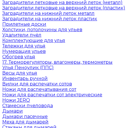
Заградители летковые на верхний леток (металл)
Заградители летковые на верхний леток (пластик)
Заградители на нижний леток металл
Заградители на нижний леток пластик
Прилетные доски
Холстики, потолочины для ульев
Удалители пчёл
Комплектующие для улья
Тележки для улья
Нумерация ульев
Обогрев улья
17. Терморегуляторы, влагомеры, термометры
Улья Пеноулик (ППС)
Весы для улья
Инвентарь ручной
Вилки для распечатки сотов
Ножи для распечатывания сот
Ножи для распечатки сот электрические
Ножи JERO
Стамески пчеловода
Дымари
Дымари пасечные
Меха для дымарей
Стаканы для дымарей