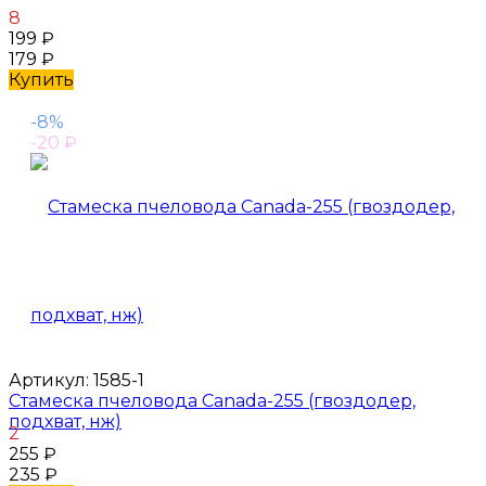
8
199
₽
179
₽
Купить
-8%
-20
₽
Артикул:
1585-1
Стамеска пчеловода Canada-255 (гвоздодер,
подхват, нж)
2
255
₽
235
₽