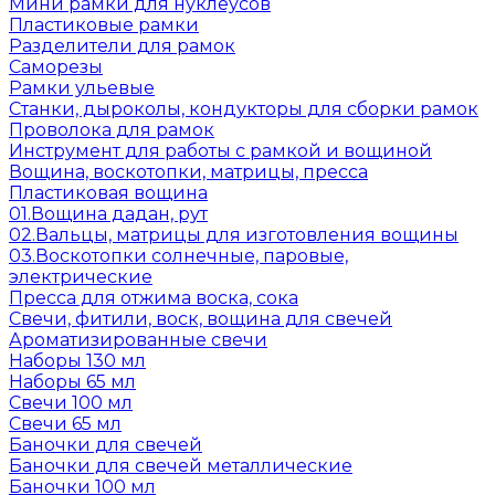
Мини рамки для нуклеусов
Пластиковые рамки
Разделители для рамок
Саморезы
Рамки ульевые
Станки, дыроколы, кондукторы для сборки рамок
Проволока для рамок
Инструмент для работы с рамкой и вощиной
Вощина, воскотопки, матрицы, пресса
Пластиковая вощина
01.Вощина дадан, рут
02.Вальцы, матрицы для изготовления вощины
03.Воскотопки солнечные, паровые,
электрические
Пресса для отжима воска, сока
Свечи, фитили, воск, вощина для свечей
Ароматизированные свечи
Наборы 130 мл
Наборы 65 мл
Свечи 100 мл
Свечи 65 мл
Баночки для свечей
Баночки для свечей металлические
Баночки 100 мл