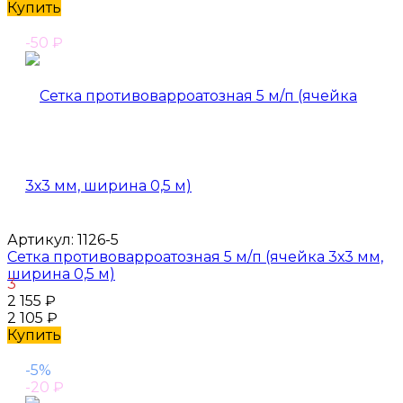
Купить
-50
₽
Артикул:
1126-5
Сетка противоварроатозная 5 м/п (ячейка 3х3 мм,
ширина 0,5 м)
3
2 155
₽
2 105
₽
Купить
-5%
-20
₽