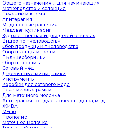
Общего назначения и для начинающих
Матководство и селекция
Лечение и корма
Апитерапия
Медоносные растения
Медовая кулинария
Художественная и для детей о пчелах
Видео по пчеловодству
Сбор продукции пчеловодства
Сбор пыльцы и перги
Пыльцесборники
Сбор прополиса
Сотовый мёд
Деревянные мини-рамки
Инструменты
Коробки для сотового меда
Пластиковые рамки
Для маточного молочка
Апитерапия, продукты пчеловодства, мёд
ЖИВА
Мыло
Прополис
Маточное молочко
Трутневый гомогенат