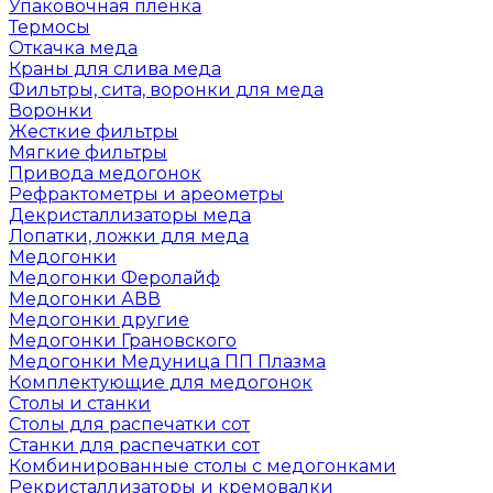
Упаковочная пленка
Термосы
Откачка меда
Краны для слива меда
Фильтры, сита, воронки для меда
Воронки
Жесткие фильтры
Мягкие фильтры
Привода медогонок
Рефрактометры и ареометры
Декристаллизаторы меда
Лопатки, ложки для меда
Медогонки
Медогонки Феролайф
Медогонки АВВ
Медогонки другие
Медогонки Грановского
Медогонки Медуница ПП Плазма
Комплектующие для медогонок
Столы и станки
Столы для распечатки сот
Станки для распечатки сот
Комбинированные столы с медогонками
Рекристаллизаторы и кремовалки