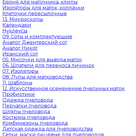
Броня для маточника, клипы
Изоляторы для маток, колпачки
Клеточки пересылочные
13. Микроскопы
Календари
Нуклеусы
09. Соты и комплектующие
Аналог Джентерский сот
Аналог Никот
Иранский сот
05. Мисочки для вывода маток
06. Шпатели для переноса личинок
07. Изоляторы
08. Лупы для матководства
11. Шаблоны
12. Искусственное осеменение пчелиных маток
Пробиотики
Одежда пчеловода
Перчатки пчеловода
Шляпы пчеловода
Костюмы пчеловода
Комбинезоны пчеловода
Детская одежда для пчеловодства
Сетки, маски лицевые для пчеловодов