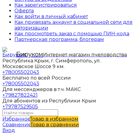
Как зарегистрироваться
Оферта
Как войти в личный кабинет
Как привязать аккаунт в социальной сети для
авторизации
Как просмотреть заказ с помощью ПИН-кода
Партнерская программа, блогерам
Бируком
Интернет-магазин пчеловодства
Республика Крым, г. Симферополь, ул.
Московское Шоссе 9 км.
+78005502043
Бесплатно по всей России
+78005502043
Для мессенджеров в т.ч. МАКС
+79827822421
Для абонентов из Республики Крым
+79787529505
Избранное
Товар в избранном
Сравнение
Товар в сравнении
Вход