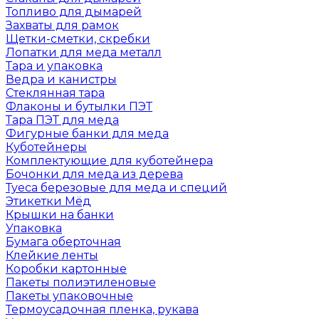
Топливо для дымарей
Захваты для рамок
Щетки-сметки, скребки
Лопатки для меда металл
Тара и упаковка
Ведра и канистры
Стеклянная тара
Флаконы и бутылки ПЭТ
Тара ПЭТ для меда
Фигурные банки для меда
Куботейнеры
Комплектующие для куботейнера
Бочонки для меда из дерева
Туеса березовые для меда и специй
Этикетки Мёд
Крышки на банки
Упаковка
Бумага оберточная
Клейкие ленты
Коробки картонные
Пакеты полиэтиленовые
Пакеты упаковочные
Термоусадочная пленка, рукава