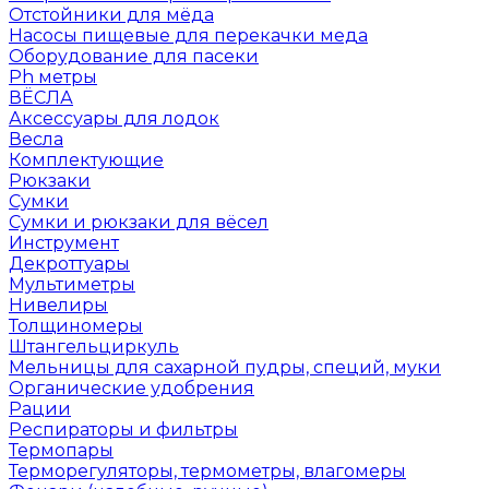
Отстойники для мёда
Насосы пищевые для перекачки меда
Оборудование для пасеки
Ph метры
ВЁСЛА
Аксессуары для лодок
Весла
Комплектующие
Рюкзаки
Сумки
Сумки и рюкзаки для вёсел
Инструмент
Декроттуары
Мультиметры
Нивелиры
Толщиномеры
Штангельциркуль
Мельницы для сахарной пудры, специй, муки
Органические удобрения
Рации
Респираторы и фильтры
Термопары
Терморегуляторы, термометры, влагомеры