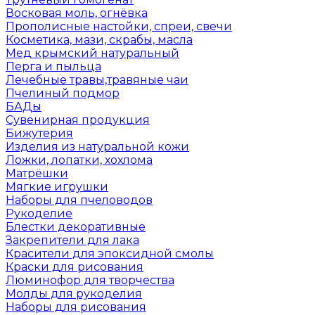
Восковая моль, огнёвка
Прополисные настойки, спреи, свечи
Косметика, мази, скрабы, масла
Мед крымский натуральный
Перга и пыльца
Лечебные травы,травяные чаи
Пчелиный подмор
БАДы
Сувенирная продукция
Бижутерия
Изделия из натуральной кожи
Ложки, лопатки, хохлома
Матрёшки
Мягкие игрушки
Наборы для пчеловодов
Рукоделие
Блестки декоративные
Закрепители для лака
Красители для эпоксидной смолы
Краски для рисования
Люминофор для творчества
Молды для рукоделия
Наборы для рисования