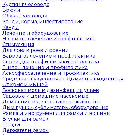
Куртки пчеловода
Брюки
Обувь пчеловода
Канди, корма, инвертирование
Канди
Лечение и оборудование
Нозематоз лечение и профилактика
Стимуляция
Для ловли роёв и роении
Варроатоз лечение и профилактика
Спреи для профилактики варроатоза
Гнилец лечение и профилактика
Аскосфероз лечение и профилактика
Средства от укусов пчел. Дымари в виде спрея
От крыс и мышей
Восковая моль и дезинфекция ульев
Садовые и домашние насекомые
Домашние и декоративные животные
Дым пушки, сублиматоры, оборудование
Рамка и инструмент для рамки и вощины
Втулки для рамок
Гвозди
Держатели рамок