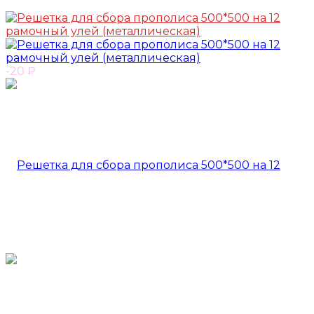
-20
₽