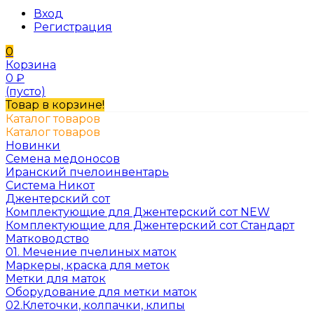
Вход
Регистрация
0
Корзина
0
₽
(пусто)
Товар в корзине!
Каталог товаров
Каталог товаров
Новинки
Семена медоносов
Иранский пчелоинвентарь
Система Никот
Джентерский сот
Комплектующие для Джентерский сот NEW
Комплектующие для Джентерский сот Стандарт
Матководство
01. Мечение пчелиных маток
Маркеры, краска для меток
Метки для маток
Оборудование для метки маток
02.Клеточки, колпачки, клипы