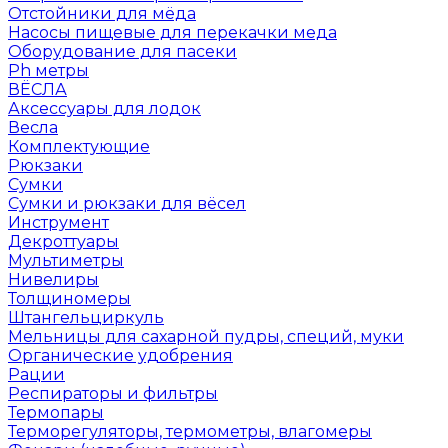
Отстойники для мёда
Насосы пищевые для перекачки меда
Оборудование для пасеки
Ph метры
ВЁСЛА
Аксессуары для лодок
Весла
Комплектующие
Рюкзаки
Сумки
Сумки и рюкзаки для вёсел
Инструмент
Декроттуары
Мультиметры
Нивелиры
Толщиномеры
Штангельциркуль
Мельницы для сахарной пудры, специй, муки
Органические удобрения
Рации
Респираторы и фильтры
Термопары
Терморегуляторы, термометры, влагомеры