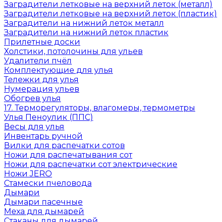
Заградители летковые на верхний леток (металл)
Заградители летковые на верхний леток (пластик)
Заградители на нижний леток металл
Заградители на нижний леток пластик
Прилетные доски
Холстики, потолочины для ульев
Удалители пчёл
Комплектующие для улья
Тележки для улья
Нумерация ульев
Обогрев улья
17. Терморегуляторы, влагомеры, термометры
Улья Пеноулик (ППС)
Весы для улья
Инвентарь ручной
Вилки для распечатки сотов
Ножи для распечатывания сот
Ножи для распечатки сот электрические
Ножи JERO
Стамески пчеловода
Дымари
Дымари пасечные
Меха для дымарей
Стаканы для дымарей