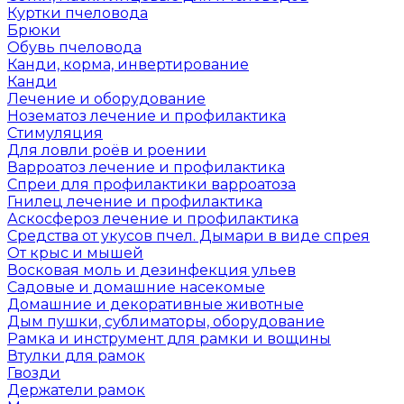
Куртки пчеловода
Брюки
Обувь пчеловода
Канди, корма, инвертирование
Канди
Лечение и оборудование
Нозематоз лечение и профилактика
Стимуляция
Для ловли роёв и роении
Варроатоз лечение и профилактика
Спреи для профилактики варроатоза
Гнилец лечение и профилактика
Аскосфероз лечение и профилактика
Средства от укусов пчел. Дымари в виде спрея
От крыс и мышей
Восковая моль и дезинфекция ульев
Садовые и домашние насекомые
Домашние и декоративные животные
Дым пушки, сублиматоры, оборудование
Рамка и инструмент для рамки и вощины
Втулки для рамок
Гвозди
Держатели рамок