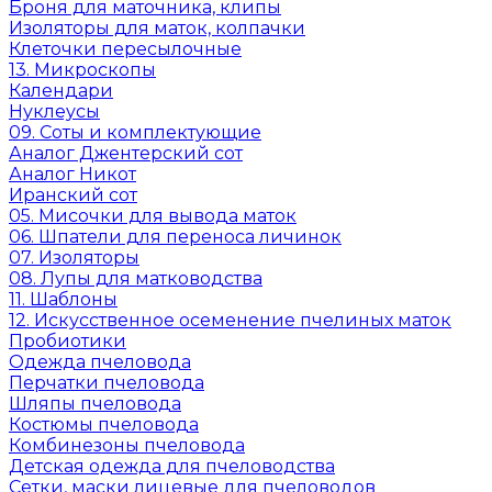
Броня для маточника, клипы
Изоляторы для маток, колпачки
Клеточки пересылочные
13. Микроскопы
Календари
Нуклеусы
09. Соты и комплектующие
Аналог Джентерский сот
Аналог Никот
Иранский сот
05. Мисочки для вывода маток
06. Шпатели для переноса личинок
07. Изоляторы
08. Лупы для матководства
11. Шаблоны
12. Искусственное осеменение пчелиных маток
Пробиотики
Одежда пчеловода
Перчатки пчеловода
Шляпы пчеловода
Костюмы пчеловода
Комбинезоны пчеловода
Детская одежда для пчеловодства
Сетки, маски лицевые для пчеловодов