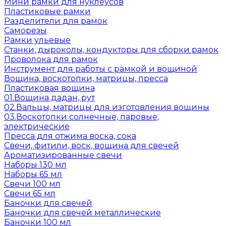
Мини рамки для нуклеусов
Пластиковые рамки
Разделители для рамок
Саморезы
Рамки ульевые
Станки, дыроколы, кондукторы для сборки рамок
Проволока для рамок
Инструмент для работы с рамкой и вощиной
Вощина, воскотопки, матрицы, пресса
Пластиковая вощина
01.Вощина дадан, рут
02.Вальцы, матрицы для изготовления вощины
03.Воскотопки солнечные, паровые,
электрические
Пресса для отжима воска, сока
Свечи, фитили, воск, вощина для свечей
Ароматизированные свечи
Наборы 130 мл
Наборы 65 мл
Свечи 100 мл
Свечи 65 мл
Баночки для свечей
Баночки для свечей металлические
Баночки 100 мл