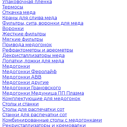
Упаковочная пленка
Термосы
Откачка меда
Краны для слива меда
Фильтры, сита, воронки для меда
Воронки
Жесткие фильтры
Мягкие фильтры
Привода медогонок
Рефрактометры и ареометры
Декристаллизаторы меда
Лопатки, ложки для меда
Медогонки
Медогонки Феролайф
Медогонки АВВ
Медогонки другие
Медогонки Грановского
Медогонки Медуница ПП Плазма
Комплектующие для медогонок
Столы и станки
Столы для распечатки сот
Станки для распечатки сот
Комбинированные столы с медогонками
Рекристаллизаторы и кремовалки