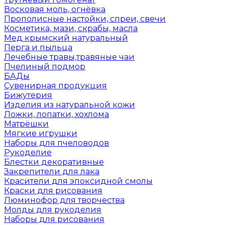
Восковая моль, огнёвка
Прополисные настойки, спреи, свечи
Косметика, мази, скрабы, масла
Мед крымский натуральный
Перга и пыльца
Лечебные травы,травяные чаи
Пчелиный подмор
БАДы
Сувенирная продукция
Бижутерия
Изделия из натуральной кожи
Ложки, лопатки, хохлома
Матрёшки
Мягкие игрушки
Наборы для пчеловодов
Рукоделие
Блестки декоративные
Закрепители для лака
Красители для эпоксидной смолы
Краски для рисования
Люминофор для творчества
Молды для рукоделия
Наборы для рисования