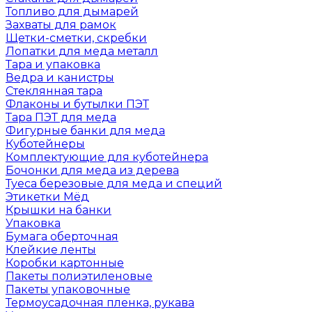
Топливо для дымарей
Захваты для рамок
Щетки-сметки, скребки
Лопатки для меда металл
Тара и упаковка
Ведра и канистры
Стеклянная тара
Флаконы и бутылки ПЭТ
Тара ПЭТ для меда
Фигурные банки для меда
Куботейнеры
Комплектующие для куботейнера
Бочонки для меда из дерева
Туеса березовые для меда и специй
Этикетки Мёд
Крышки на банки
Упаковка
Бумага оберточная
Клейкие ленты
Коробки картонные
Пакеты полиэтиленовые
Пакеты упаковочные
Термоусадочная пленка, рукава