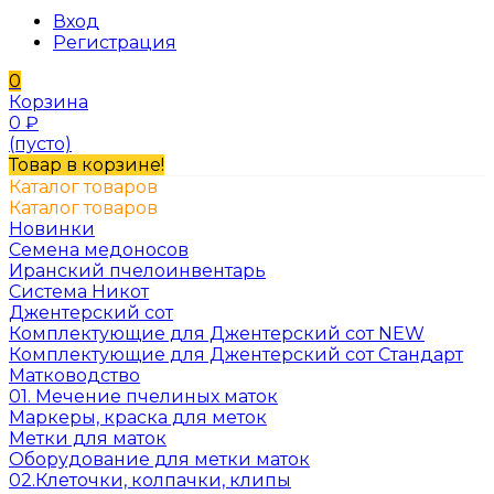
Вход
Регистрация
0
Корзина
0
₽
(пусто)
Товар в корзине!
Каталог товаров
Каталог товаров
Новинки
Семена медоносов
Иранский пчелоинвентарь
Система Никот
Джентерский сот
Комплектующие для Джентерский сот NEW
Комплектующие для Джентерский сот Стандарт
Матководство
01. Мечение пчелиных маток
Маркеры, краска для меток
Метки для маток
Оборудование для метки маток
02.Клеточки, колпачки, клипы