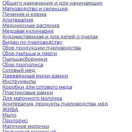
Общего назначения и для начинающих
Матководство и селекция
Лечение и корма
Апитерапия
Медоносные растения
Медовая кулинария
Художественная и для детей о пчелах
Видео по пчеловодству
Сбор продукции пчеловодства
Сбор пыльцы и перги
Пыльцесборники
Сбор прополиса
Сотовый мёд
Деревянные мини-рамки
Инструменты
Коробки для сотового меда
Пластиковые рамки
Для маточного молочка
Апитерапия, продукты пчеловодства, мёд
ЖИВА
Мыло
Прополис
Маточное молочко
Трутневый гомогенат