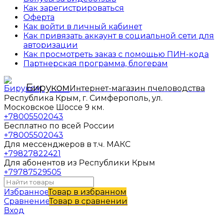
Как зарегистрироваться
Оферта
Как войти в личный кабинет
Как привязать аккаунт в социальной сети для
авторизации
Как просмотреть заказ с помощью ПИН-кода
Партнерская программа, блогерам
Бируком
Интернет-магазин пчеловодства
Республика Крым, г. Симферополь, ул.
Московское Шоссе 9 км.
+78005502043
Бесплатно по всей России
+78005502043
Для мессенджеров в т.ч. МАКС
+79827822421
Для абонентов из Республики Крым
+79787529505
Избранное
Товар в избранном
Сравнение
Товар в сравнении
Вход