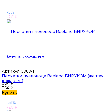
-5%
-20
₽
Артикул:
5989-1
Перчатки пчеловода Beeland БИРУКОМ (желтая,
кожа, лен)
384
₽
364
₽
Купить
-31%
-20
₽