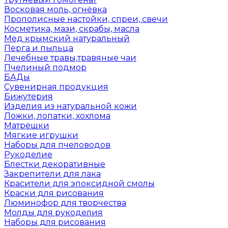
Восковая моль, огнёвка
Прополисные настойки, спреи, свечи
Косметика, мази, скрабы, масла
Мед крымский натуральный
Перга и пыльца
Лечебные травы,травяные чаи
Пчелиный подмор
БАДы
Сувенирная продукция
Бижутерия
Изделия из натуральной кожи
Ложки, лопатки, хохлома
Матрёшки
Мягкие игрушки
Наборы для пчеловодов
Рукоделие
Блестки декоративные
Закрепители для лака
Красители для эпоксидной смолы
Краски для рисования
Люминофор для творчества
Молды для рукоделия
Наборы для рисования