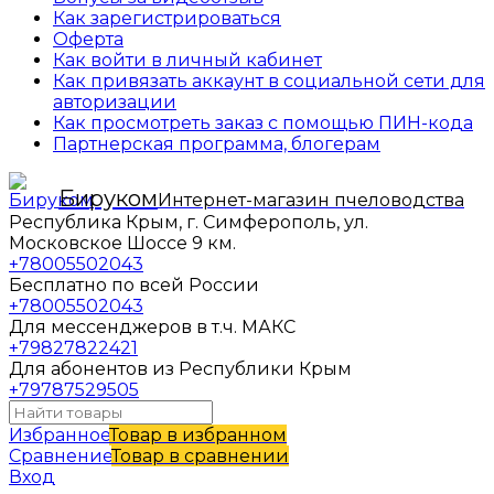
Как зарегистрироваться
Оферта
Как войти в личный кабинет
Как привязать аккаунт в социальной сети для
авторизации
Как просмотреть заказ с помощью ПИН-кода
Партнерская программа, блогерам
Бируком
Интернет-магазин пчеловодства
Республика Крым, г. Симферополь, ул.
Московское Шоссе 9 км.
+78005502043
Бесплатно по всей России
+78005502043
Для мессенджеров в т.ч. МАКС
+79827822421
Для абонентов из Республики Крым
+79787529505
Избранное
Товар в избранном
Сравнение
Товар в сравнении
Вход