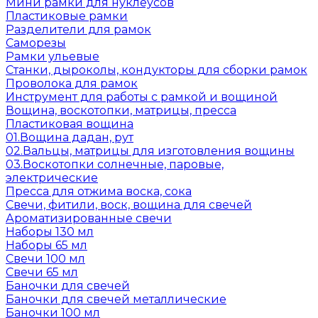
Мини рамки для нуклеусов
Пластиковые рамки
Разделители для рамок
Саморезы
Рамки ульевые
Станки, дыроколы, кондукторы для сборки рамок
Проволока для рамок
Инструмент для работы с рамкой и вощиной
Вощина, воскотопки, матрицы, пресса
Пластиковая вощина
01.Вощина дадан, рут
02.Вальцы, матрицы для изготовления вощины
03.Воскотопки солнечные, паровые,
электрические
Пресса для отжима воска, сока
Свечи, фитили, воск, вощина для свечей
Ароматизированные свечи
Наборы 130 мл
Наборы 65 мл
Свечи 100 мл
Свечи 65 мл
Баночки для свечей
Баночки для свечей металлические
Баночки 100 мл