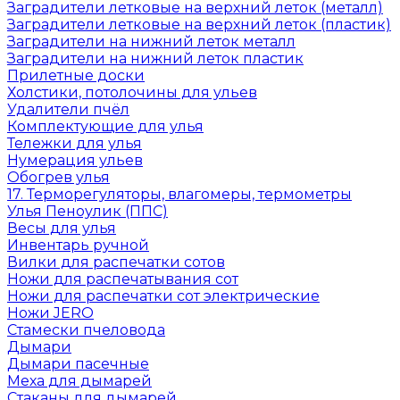
Заградители летковые на верхний леток (металл)
Заградители летковые на верхний леток (пластик)
Заградители на нижний леток металл
Заградители на нижний леток пластик
Прилетные доски
Холстики, потолочины для ульев
Удалители пчёл
Комплектующие для улья
Тележки для улья
Нумерация ульев
Обогрев улья
17. Терморегуляторы, влагомеры, термометры
Улья Пеноулик (ППС)
Весы для улья
Инвентарь ручной
Вилки для распечатки сотов
Ножи для распечатывания сот
Ножи для распечатки сот электрические
Ножи JERO
Стамески пчеловода
Дымари
Дымари пасечные
Меха для дымарей
Стаканы для дымарей