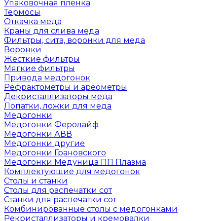
Упаковочная пленка
Термосы
Откачка меда
Краны для слива меда
Фильтры, сита, воронки для меда
Воронки
Жесткие фильтры
Мягкие фильтры
Привода медогонок
Рефрактометры и ареометры
Декристаллизаторы меда
Лопатки, ложки для меда
Медогонки
Медогонки Феролайф
Медогонки АВВ
Медогонки другие
Медогонки Грановского
Медогонки Медуница ПП Плазма
Комплектующие для медогонок
Столы и станки
Столы для распечатки сот
Станки для распечатки сот
Комбинированные столы с медогонками
Рекристаллизаторы и кремовалки