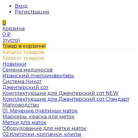
Вход
Регистрация
0
Корзина
0
₽
(пусто)
Товар в корзине!
Каталог товаров
Каталог товаров
Новинки
Семена медоносов
Иранский пчелоинвентарь
Система Никот
Джентерский сот
Комплектующие для Джентерский сот NEW
Комплектующие для Джентерский сот Стандарт
Матководство
01. Мечение пчелиных маток
Маркеры, краска для меток
Метки для маток
Оборудование для метки маток
02.Клеточки, колпачки, клипы