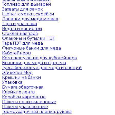
Топливо для дымарей
Захваты для рамок
Щетки-сметки, скребки
Лопатки для меда металл
Тара и упаковка
Ведра и канистры
Стеклянная тара
Флаконы и бутылки ПЭТ
Тара ПЭТ для меда
Фигурные банки для меда
Куботейнеры
Комплектующие для куботейнера
Бочонки для меда из дерева
Туеса березовые для меда и специй
Этикетки Мёд
Крышки на банки
Упаковка
Бумага оберточная
Клейкие ленты
Коробки картонные
Пакеты полиэтиленовые
Пакеты упаковочные
Термоусадочная пленка, рукава