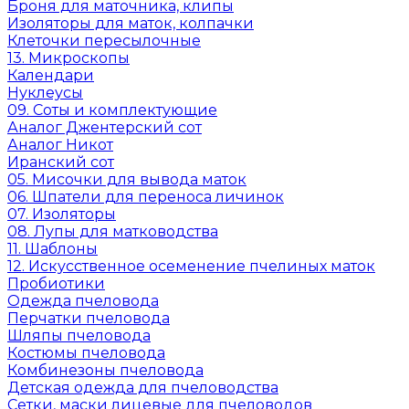
Броня для маточника, клипы
Изоляторы для маток, колпачки
Клеточки пересылочные
13. Микроскопы
Календари
Нуклеусы
09. Соты и комплектующие
Аналог Джентерский сот
Аналог Никот
Иранский сот
05. Мисочки для вывода маток
06. Шпатели для переноса личинок
07. Изоляторы
08. Лупы для матководства
11. Шаблоны
12. Искусственное осеменение пчелиных маток
Пробиотики
Одежда пчеловода
Перчатки пчеловода
Шляпы пчеловода
Костюмы пчеловода
Комбинезоны пчеловода
Детская одежда для пчеловодства
Сетки, маски лицевые для пчеловодов