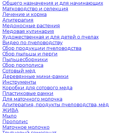
Общего назначения и для начинающих
Матководство и селекция
Лечение и корма
Апитерапия
Медоносные растения
Медовая кулинария
Художественная и для детей о пчелах
Видео по пчеловодству
Сбор продукции пчеловодства
Сбор пыльцы и перги
Пыльцесборники
Сбор прополиса
Сотовый мёд
Деревянные мини-рамки
Инструменты
Коробки для сотового меда
Пластиковые рамки
Для маточного молочка
Апитерапия, продукты пчеловодства, мёд
ЖИВА
Мыло
Прополис
Маточное молочко
Трутневый гомогенат