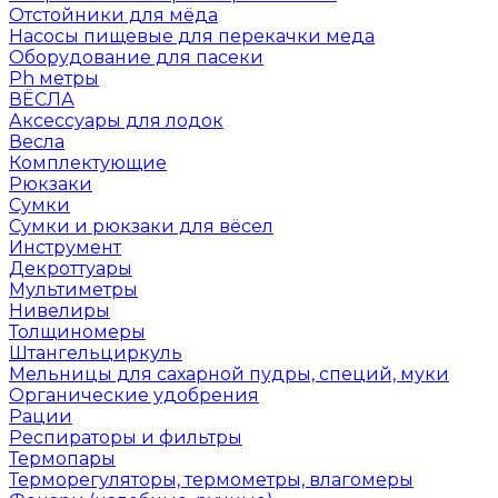
Отстойники для мёда
Насосы пищевые для перекачки меда
Оборудование для пасеки
Ph метры
ВЁСЛА
Аксессуары для лодок
Весла
Комплектующие
Рюкзаки
Сумки
Сумки и рюкзаки для вёсел
Инструмент
Декроттуары
Мультиметры
Нивелиры
Толщиномеры
Штангельциркуль
Мельницы для сахарной пудры, специй, муки
Органические удобрения
Рации
Респираторы и фильтры
Термопары
Терморегуляторы, термометры, влагомеры