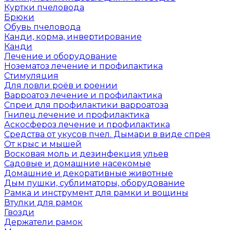
Куртки пчеловода
Брюки
Обувь пчеловода
Канди, корма, инвертирование
Канди
Лечение и оборудование
Нозематоз лечение и профилактика
Стимуляция
Для ловли роёв и роении
Варроатоз лечение и профилактика
Спреи для профилактики варроатоза
Гнилец лечение и профилактика
Аскосфероз лечение и профилактика
Средства от укусов пчел. Дымари в виде спрея
От крыс и мышей
Восковая моль и дезинфекция ульев
Садовые и домашние насекомые
Домашние и декоративные животные
Дым пушки, сублиматоры, оборудование
Рамка и инструмент для рамки и вощины
Втулки для рамок
Гвозди
Держатели рамок