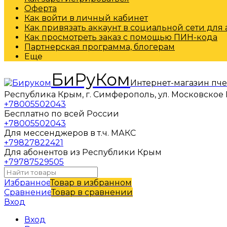
Оферта
Как войти в личный кабинет
Как привязать аккаунт в социальной сети для
Как просмотреть заказ с помощью ПИН-кода
Партнерская программа, блогерам
Еще
БиРуКом
Интернет-магазин пч
Республика Крым, г. Симферополь, ул. Московское 
+78005502043
Бесплатно по всей России
+78005502043
Для мессенджеров в т.ч. МАКС
+79827822421
Для абонентов из Республики Крым
+79787529505
Избранное
Товар в избранном
Сравнение
Товар в сравнении
Вход
Вход