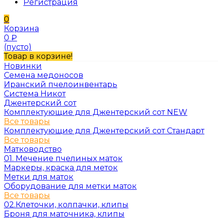
Регистрация
0
Корзина
0
₽
(пусто)
Товар в корзине!
Новинки
Семена медоносов
Иранский пчелоинвентарь
Система Никот
Джентерский сот
Комплектующие для Джентерский сот NEW
Все товары
Комплектующие для Джентерский сот Стандарт
Все товары
Матководство
01. Мечение пчелиных маток
Маркеры, краска для меток
Метки для маток
Оборудование для метки маток
Все товары
02.Клеточки, колпачки, клипы
Броня для маточника, клипы