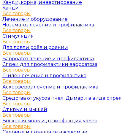
Канди, корма, инвертирование
Канди
Все товары
Лечение и оборудование
Нозематоз лечение и профилактика
Все товары
Стимуляция
Все товары
Для ловли роёв и роении
Все товары
Варроатоз лечение и профилактика
Спреи для профилактики варроатоза
Все товары
Гнилец лечение и профилактика
Все товары
Аскосфероз лечение и профилактика
Все товары
Средства от укусов пчел. Дымари в виде спрея
Все товары
От крыс и мышей
Все товары
Восковая моль и дезинфекция ульев
Все товары
Садовые и домашние насекомые