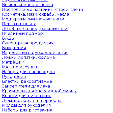
Восковая моль, огнёвка
Прополисные настойки, спреи, свечи
Косметика, мази, скрабы, масла
Мед крымский натуральный
Перга и пыльца
Лечебные травы,травяные чаи
Пчелиный подмор
БАДы
Сувенирная продукция
Бижутерия
Изделия из натуральной кожи
Ложки, лопатки, хохлома
Матрёшки
Мягкие игрушки
Наборы для пчеловодов
Рукоделие
Блестки декоративные
Закрепители для лака
Красители для эпоксидной смолы
Краски для рисования
Люминофор для творчества
Молды для рукоделия
Наборы для рисования