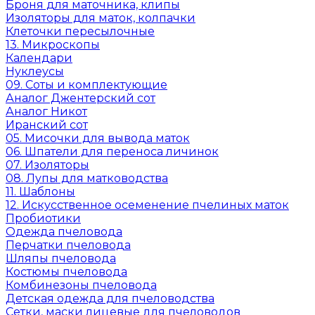
Броня для маточника, клипы
Изоляторы для маток, колпачки
Клеточки пересылочные
13. Микроскопы
Календари
Нуклеусы
09. Соты и комплектующие
Аналог Джентерский сот
Аналог Никот
Иранский сот
05. Мисочки для вывода маток
06. Шпатели для переноса личинок
07. Изоляторы
08. Лупы для матководства
11. Шаблоны
12. Искусственное осеменение пчелиных маток
Пробиотики
Одежда пчеловода
Перчатки пчеловода
Шляпы пчеловода
Костюмы пчеловода
Комбинезоны пчеловода
Детская одежда для пчеловодства
Сетки, маски лицевые для пчеловодов