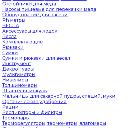
Отстойники для мёда
Насосы пищевые для перекачки меда
Оборудование для пасеки
Ph метры
ВЁСЛА
Аксессуары для лодок
Весла
Комплектующие
Рюкзаки
Сумки
Сумки и рюкзаки для вёсел
Инструмент
Декроттуары
Мультиметры
Нивелиры
Толщиномеры
Штангельциркуль
Мельницы для сахарной пудры, специй, муки
Органические удобрения
Рации
Респираторы и фильтры
Термопары
Терморегуляторы, термометры, влагомеры