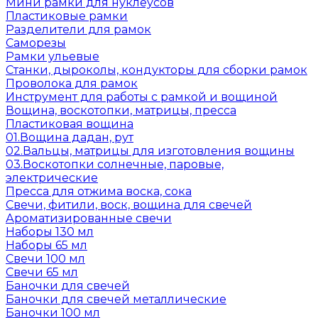
Мини рамки для нуклеусов
Пластиковые рамки
Разделители для рамок
Саморезы
Рамки ульевые
Станки, дыроколы, кондукторы для сборки рамок
Проволока для рамок
Инструмент для работы с рамкой и вощиной
Вощина, воскотопки, матрицы, пресса
Пластиковая вощина
01.Вощина дадан, рут
02.Вальцы, матрицы для изготовления вощины
03.Воскотопки солнечные, паровые,
электрические
Пресса для отжима воска, сока
Свечи, фитили, воск, вощина для свечей
Ароматизированные свечи
Наборы 130 мл
Наборы 65 мл
Свечи 100 мл
Свечи 65 мл
Баночки для свечей
Баночки для свечей металлические
Баночки 100 мл