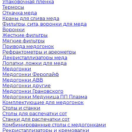
Упаковочная пленка
Термосы
Откачка меда
Краны для слива меда
Фильтры, сита, воронки для меда
Воронки
Жесткие фильтры
Мягкие фильтры
Привода медогонок
Рефрактометры и ареометры
Декристаллизаторы меда
Лопатки, ложки для меда
Медогонки
Медогонки Феролайф
Медогонки АВВ
Медогонки другие
Медогонки Грановского
Медогонки Медуница ПП Плазма
Комплектующие для медогонок
Столы и станки
Столы для распечатки сот
Станки для распечатки сот
Комбинированные столы с медогонками
Рекристаллизаторы и кремовалки