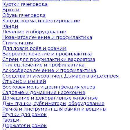
Куртки пчеловода
Брюки
Обувь пчеловода
Канди, корма, инвертирование
Канди
Лечение и оборудование
Нозематоз лечение и профилактика
Стимуляция
Для ловли роёв и роении
Варроатоз лечение и профилактика
Спреи для профилактики варроатоза
Гнилец лечение и профилактика
Аскосфероз лечение и профилактика
Средства от укусов пчел. Дымари в виде спрея
От крыс и мышей
Восковая моль и дезинфекция ульев
Садовые и домашние насекомые
Домашние и декоративные животные
Дым пушки, сублиматоры, оборудование
Рамка и инструмент для рамки и вощины
Втулки для рамок
Гвозди
Держатели рамок