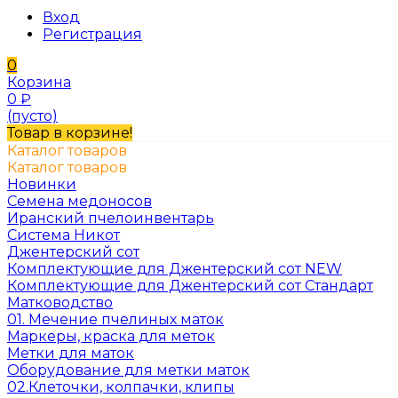
Вход
Регистрация
0
Корзина
0
₽
(пусто)
Товар в корзине!
Каталог товаров
Каталог товаров
Новинки
Семена медоносов
Иранский пчелоинвентарь
Система Никот
Джентерский сот
Комплектующие для Джентерский сот NEW
Комплектующие для Джентерский сот Стандарт
Матководство
01. Мечение пчелиных маток
Маркеры, краска для меток
Метки для маток
Оборудование для метки маток
02.Клеточки, колпачки, клипы