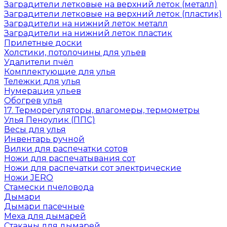
Заградители летковые на верхний леток (металл)
Заградители летковые на верхний леток (пластик)
Заградители на нижний леток металл
Заградители на нижний леток пластик
Прилетные доски
Холстики, потолочины для ульев
Удалители пчёл
Комплектующие для улья
Тележки для улья
Нумерация ульев
Обогрев улья
17. Терморегуляторы, влагомеры, термометры
Улья Пеноулик (ППС)
Весы для улья
Инвентарь ручной
Вилки для распечатки сотов
Ножи для распечатывания сот
Ножи для распечатки сот электрические
Ножи JERO
Стамески пчеловода
Дымари
Дымари пасечные
Меха для дымарей
Стаканы для дымарей