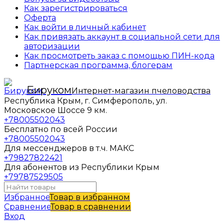
Как зарегистрироваться
Оферта
Как войти в личный кабинет
Как привязать аккаунт в социальной сети для
авторизации
Как просмотреть заказ с помощью ПИН-кода
Партнерская программа, блогерам
Бируком
Интернет-магазин пчеловодства
Республика Крым, г. Симферополь, ул.
Московское Шоссе 9 км.
+78005502043
Бесплатно по всей России
+78005502043
Для мессенджеров в т.ч. МАКС
+79827822421
Для абонентов из Республики Крым
+79787529505
Избранное
Товар в избранном
Сравнение
Товар в сравнении
Вход