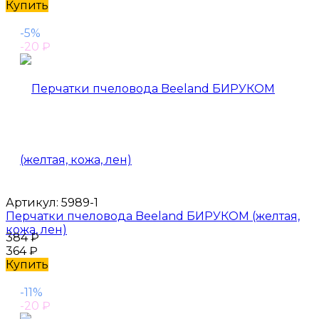
Купить
-5%
-20
₽
Артикул:
5989-1
Перчатки пчеловода Beeland БИРУКОМ (желтая,
кожа, лен)
384
₽
364
₽
Купить
-11%
-20
₽