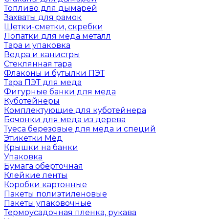
Топливо для дымарей
Захваты для рамок
Щетки-сметки, скребки
Лопатки для меда металл
Тара и упаковка
Ведра и канистры
Стеклянная тара
Флаконы и бутылки ПЭТ
Тара ПЭТ для меда
Фигурные банки для меда
Куботейнеры
Комплектующие для куботейнера
Бочонки для меда из дерева
Туеса березовые для меда и специй
Этикетки Мёд
Крышки на банки
Упаковка
Бумага оберточная
Клейкие ленты
Коробки картонные
Пакеты полиэтиленовые
Пакеты упаковочные
Термоусадочная пленка, рукава