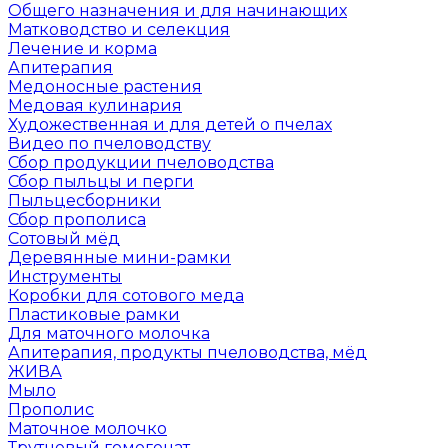
Общего назначения и для начинающих
Матководство и селекция
Лечение и корма
Апитерапия
Медоносные растения
Медовая кулинария
Художественная и для детей о пчелах
Видео по пчеловодству
Сбор продукции пчеловодства
Сбор пыльцы и перги
Пыльцесборники
Сбор прополиса
Сотовый мёд
Деревянные мини-рамки
Инструменты
Коробки для сотового меда
Пластиковые рамки
Для маточного молочка
Апитерапия, продукты пчеловодства, мёд
ЖИВА
Мыло
Прополис
Маточное молочко
Трутневый гомогенат