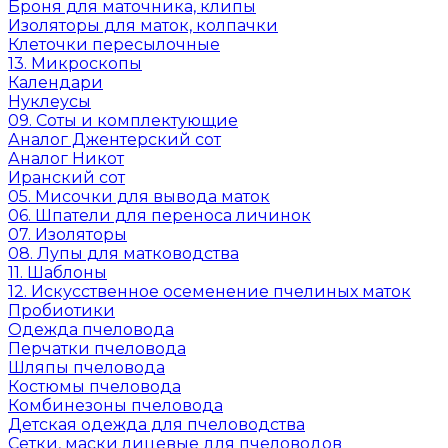
Броня для маточника, клипы
Изоляторы для маток, колпачки
Клеточки пересылочные
13. Микроскопы
Календари
Нуклеусы
09. Соты и комплектующие
Аналог Джентерский сот
Аналог Никот
Иранский сот
05. Мисочки для вывода маток
06. Шпатели для переноса личинок
07. Изоляторы
08. Лупы для матководства
11. Шаблоны
12. Искусственное осеменение пчелиных маток
Пробиотики
Одежда пчеловода
Перчатки пчеловода
Шляпы пчеловода
Костюмы пчеловода
Комбинезоны пчеловода
Детская одежда для пчеловодства
Сетки, маски лицевые для пчеловодов