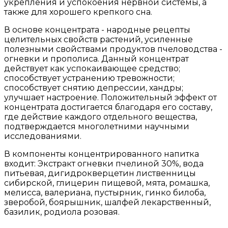
укрепления и успокоения нервной системы, а
также для хорошего крепкого сна.
В основе концентрата - народные рецепты
целительных свойств растений, усиленные
полезными свойствами продуктов пчеловодства -
огневки и прополиса. Данный концентрат
действует как успокаивающее средство;
способствует устранению тревожности;
способствует снятию депрессии, хандры;
улучшает настроение. Положительный эффект от
концентрата достигается благодаря его составу,
где действие каждого отдельного вещества,
подтверждается многолетними научными
исследованиями.
В компоненты концентрированного напитка
входит: Экстракт огневки пчелиной 30%, вода
питьевая, дигидрокверцетин лиственницы
сибирской, глицерин пищевой, мята, ромашка,
мелисса, валериана, пустырник, гинко билоба,
зверобой, боярышник, шалфей лекарственный,
базилик, родиола розовая.