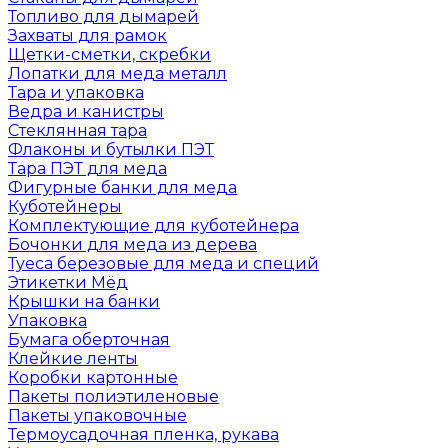
Топливо для дымарей
Захваты для рамок
Щетки-сметки, скребки
Лопатки для меда металл
Тара и упаковка
Ведра и канистры
Стеклянная тара
Флаконы и бутылки ПЭТ
Тара ПЭТ для меда
Фигурные банки для меда
Куботейнеры
Комплектующие для куботейнера
Бочонки для меда из дерева
Туеса березовые для меда и специй
Этикетки Мёд
Крышки на банки
Упаковка
Бумага оберточная
Клейкие ленты
Коробки картонные
Пакеты полиэтиленовые
Пакеты упаковочные
Термоусадочная пленка, рукава