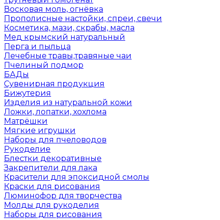
Восковая моль, огнёвка
Прополисные настойки, спреи, свечи
Косметика, мази, скрабы, масла
Мед крымский натуральный
Перга и пыльца
Лечебные травы,травяные чаи
Пчелиный подмор
БАДы
Сувенирная продукция
Бижутерия
Изделия из натуральной кожи
Ложки, лопатки, хохлома
Матрёшки
Мягкие игрушки
Наборы для пчеловодов
Рукоделие
Блестки декоративные
Закрепители для лака
Красители для эпоксидной смолы
Краски для рисования
Люминофор для творчества
Молды для рукоделия
Наборы для рисования