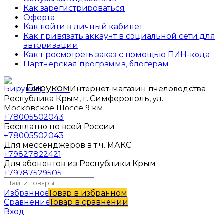
Как зарегистрироваться
Оферта
Как войти в личный кабинет
Как привязать аккаунт в социальной сети для
авторизации
Как просмотреть заказ с помощью ПИН-кода
Партнерская программа, блогерам
Бируком
Интернет-магазин пчеловодства
Республика Крым, г. Симферополь, ул.
Московское Шоссе 9 км.
+78005502043
Бесплатно по всей России
+78005502043
Для мессенджеров в т.ч. МАКС
+79827822421
Для абонентов из Республики Крым
+79787529505
Избранное
Товар в избранном
Сравнение
Товар в сравнении
Вход