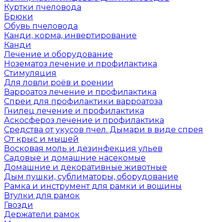
Куртки пчеловода
Брюки
Обувь пчеловода
Канди, корма, инвертирование
Канди
Лечение и оборудование
Нозематоз лечение и профилактика
Стимуляция
Для ловли роёв и роении
Варроатоз лечение и профилактика
Спреи для профилактики варроатоза
Гнилец лечение и профилактика
Аскосфероз лечение и профилактика
Средства от укусов пчел. Дымари в виде спрея
От крыс и мышей
Восковая моль и дезинфекция ульев
Садовые и домашние насекомые
Домашние и декоративные животные
Дым пушки, сублиматоры, оборудование
Рамка и инструмент для рамки и вощины
Втулки для рамок
Гвозди
Держатели рамок