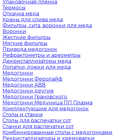
Упаковочная пленка
Термосы
Откачка меда
Краны для слива меда
Фильтры, сита, воронки для меда
Воронки
Жесткие фильтры
Мягкие фильтры
Привода медогонок
Рефрактометры и ареометры
Декристаллизаторы меда
Лопатки, ложки для меда
Медогонки
Медогонки Феролайф
Медогонки АВВ
Медогонки другие
Медогонки Грановского
Медогонки Медуница ПП Плазма
Комплектующие для медогонок
Столы и станки
Столы для распечатки сот
Станки для распечатки сот
Комбинированные столы с медогонками
Рекристаллизаторы и кремовалки