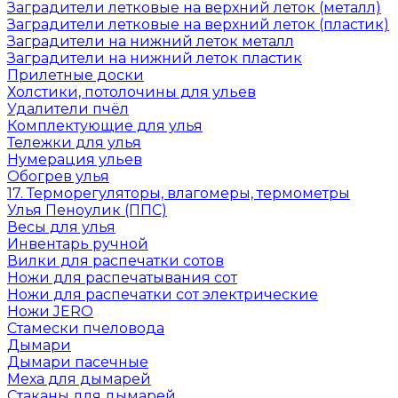
Заградители летковые на верхний леток (металл)
Заградители летковые на верхний леток (пластик)
Заградители на нижний леток металл
Заградители на нижний леток пластик
Прилетные доски
Холстики, потолочины для ульев
Удалители пчёл
Комплектующие для улья
Тележки для улья
Нумерация ульев
Обогрев улья
17. Терморегуляторы, влагомеры, термометры
Улья Пеноулик (ППС)
Весы для улья
Инвентарь ручной
Вилки для распечатки сотов
Ножи для распечатывания сот
Ножи для распечатки сот электрические
Ножи JERO
Стамески пчеловода
Дымари
Дымари пасечные
Меха для дымарей
Стаканы для дымарей