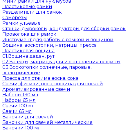
Мини рамки для нуклеусов
Пластиковые рамки
Разделители для рамок
Саморезы
Рамки ульевые
Станки, дыроколы, кондукторы для сборки рамок
Проволока для рамок
Инструмент для работы с рамкой и вощиной
Вощина, воскотопки, матрицы, пресса
Пластиковая вощина
01.Вощина дадан, рут
02.Вальцы, матрицы для изготовления вощины
03.Воскотопки солнечные, паровые,
электрические
Пресса для отжима воска, сока
Свечи, фитили, воск, вощина для свечей
Ароматизированные свечи
Наборы 130 мл
Наборы 65 мл
Свечи 100 мл
Свечи 65 мл
Баночки для свечей
Баночки для свечей металлические
Баночки 100 мл