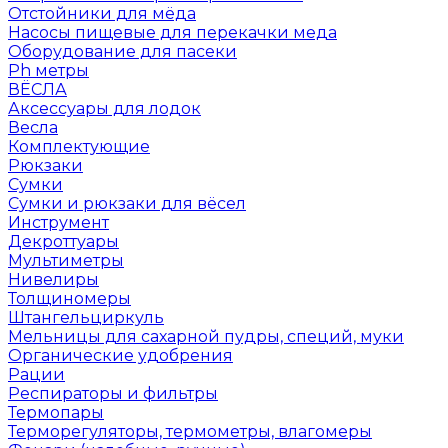
Отстойники для мёда
Насосы пищевые для перекачки меда
Оборудование для пасеки
Ph метры
ВЁСЛА
Аксессуары для лодок
Весла
Комплектующие
Рюкзаки
Сумки
Сумки и рюкзаки для вёсел
Инструмент
Декроттуары
Мультиметры
Нивелиры
Толщиномеры
Штангельциркуль
Мельницы для сахарной пудры, специй, муки
Органические удобрения
Рации
Респираторы и фильтры
Термопары
Терморегуляторы, термометры, влагомеры