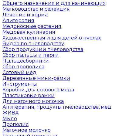
Общего назначения и для начинающих
Матководство и селекция
Лечение и корма
Апитерапия
Медоносные растения
Медовая кулинария
Художественная и для детей о пчелах
Видео по пчеловодству
Сбор продукции пчеловодства
Сбор пыльцы и перги
Пыльцесборники
Сбор прополиса
Сотовый мёд
Деревянные мини-рамки
Инструменты
Коробки для сотового меда
Пластиковые рамки
Для маточного молочка
Апитерапия, продукты пчеловодства, мёд
ЖИВА
Мыло
Прополис
Маточное молочко
Трутневый гомогенат