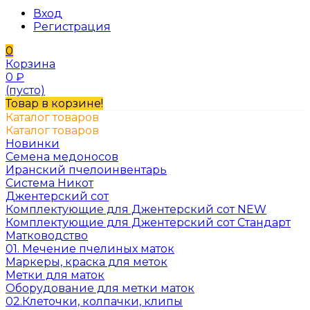
Вход
Регистрация
0
Корзина
0
₽
(пусто)
Товар в корзине!
Каталог товаров
Каталог товаров
Новинки
Семена медоносов
Иранский пчелоинвентарь
Система Никот
Джентерский сот
Комплектующие для Джентерский сот NEW
Комплектующие для Джентерский сот Стандарт
Матководство
01. Мечение пчелиных маток
Маркеры, краска для меток
Метки для маток
Оборудование для метки маток
02.Клеточки, колпачки, клипы