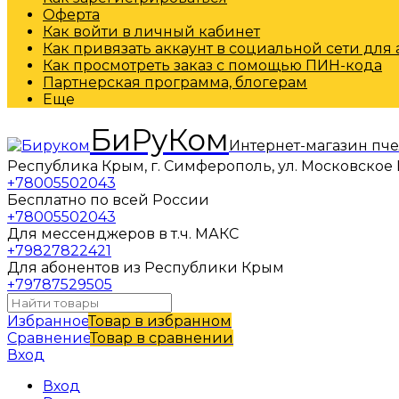
Оферта
Как войти в личный кабинет
Как привязать аккаунт в социальной сети для
Как просмотреть заказ с помощью ПИН-кода
Партнерская программа, блогерам
Еще
БиРуКом
Интернет-магазин пч
Республика Крым, г. Симферополь, ул. Московское 
+78005502043
Бесплатно по всей России
+78005502043
Для мессенджеров в т.ч. МАКС
+79827822421
Для абонентов из Республики Крым
+79787529505
Избранное
Товар в избранном
Сравнение
Товар в сравнении
Вход
Вход