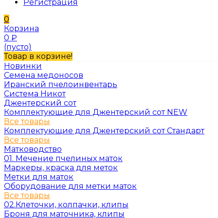
Регистрация
0
Корзина
0
₽
(пусто)
Товар в корзине!
Новинки
Семена медоносов
Иранский пчелоинвентарь
Система Никот
Джентерский сот
Комплектующие для Джентерский сот NEW
Все товары
Комплектующие для Джентерский сот Стандарт
Все товары
Матководство
01. Мечение пчелиных маток
Маркеры, краска для меток
Метки для маток
Оборудование для метки маток
Все товары
02.Клеточки, колпачки, клипы
Броня для маточника, клипы