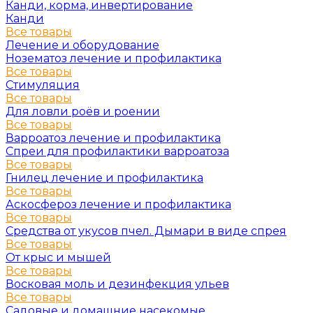
Канди, корма, инвертирование
Канди
Все товары
Лечение и оборудование
Нозематоз лечение и профилактика
Все товары
Стимуляция
Все товары
Для ловли роёв и роении
Все товары
Варроатоз лечение и профилактика
Спреи для профилактики варроатоза
Все товары
Гнилец лечение и профилактика
Все товары
Аскосфероз лечение и профилактика
Все товары
Средства от укусов пчел. Дымари в виде спрея
Все товары
От крыс и мышей
Все товары
Восковая моль и дезинфекция ульев
Все товары
Садовые и домашние насекомые