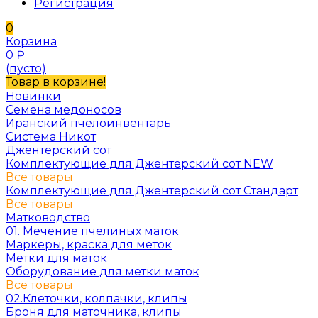
Регистрация
0
Корзина
0
₽
(пусто)
Товар в корзине!
Новинки
Семена медоносов
Иранский пчелоинвентарь
Система Никот
Джентерский сот
Комплектующие для Джентерский сот NEW
Все товары
Комплектующие для Джентерский сот Стандарт
Все товары
Матководство
01. Мечение пчелиных маток
Маркеры, краска для меток
Метки для маток
Оборудование для метки маток
Все товары
02.Клеточки, колпачки, клипы
Броня для маточника, клипы