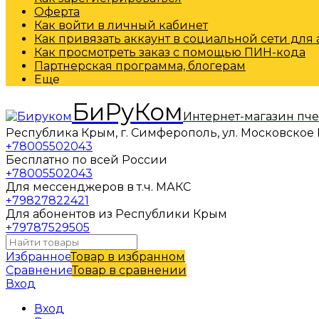
Оферта
Как войти в личный кабинет
Как привязать аккаунт в социальной сети для
Как просмотреть заказ с помощью ПИН-кода
Партнерская программа, блогерам
Еще
БиРуКом
Интернет-магазин пч
Республика Крым, г. Симферополь, ул. Московское 
+78005502043
Бесплатно по всей России
+78005502043
Для мессенджеров в т.ч. МАКС
+79827822421
Для абонентов из Республики Крым
+79787529505
Избранное
Товар в избранном
Сравнение
Товар в сравнении
Вход
Вход