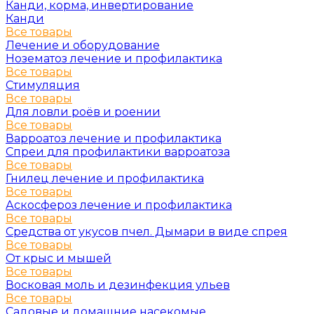
Канди, корма, инвертирование
Канди
Все товары
Лечение и оборудование
Нозематоз лечение и профилактика
Все товары
Стимуляция
Все товары
Для ловли роёв и роении
Все товары
Варроатоз лечение и профилактика
Спреи для профилактики варроатоза
Все товары
Гнилец лечение и профилактика
Все товары
Аскосфероз лечение и профилактика
Все товары
Средства от укусов пчел. Дымари в виде спрея
Все товары
От крыс и мышей
Все товары
Восковая моль и дезинфекция ульев
Все товары
Садовые и домашние насекомые