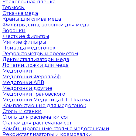
Упаковочная пленка
Термосы
Откачка меда
Краны для слива меда
Фильтры, сита, воронки для меда
Воронки
Жесткие фильтры
Мягкие фильтры
Привода медогонок
Рефрактометры и ареометры
Декристаллизаторы меда
Лопатки, ложки для меда
Медогонки
Медогонки Феролайф
Медогонки АВВ
Медогонки другие
Медогонки Грановского
Медогонки Медуница ПП Плазма
Комплектующие для медогонок
Столы и станки
Столы для распечатки сот
Станки для распечатки сот
Комбинированные столы с медогонками
Рекристаллизаторы и кремовалки