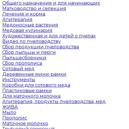
Общего назначения и для начинающих
Матководство и селекция
Лечение и корма
Апитерапия
Медоносные растения
Медовая кулинария
Художественная и для детей о пчелах
Видео по пчеловодству
Сбор продукции пчеловодства
Сбор пыльцы и перги
Пыльцесборники
Сбор прополиса
Сотовый мёд
Деревянные мини-рамки
Инструменты
Коробки для сотового меда
Пластиковые рамки
Для маточного молочка
Апитерапия, продукты пчеловодства, мёд
ЖИВА
Мыло
Прополис
Маточное молочко
Трутневый гомогенат