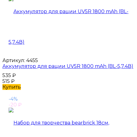
Артикул:
4455
Aккумулятор для рации UV5R 1800 mAh (BL-5,7.4В)
535
₽
515
₽
Купить
-4%
-20
₽