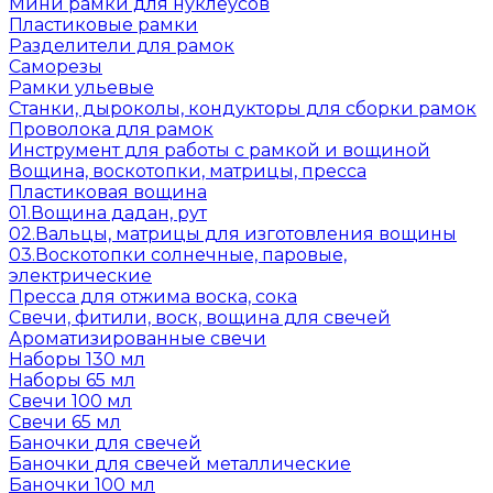
Мини рамки для нуклеусов
Пластиковые рамки
Разделители для рамок
Саморезы
Рамки ульевые
Станки, дыроколы, кондукторы для сборки рамок
Проволока для рамок
Инструмент для работы с рамкой и вощиной
Вощина, воскотопки, матрицы, пресса
Пластиковая вощина
01.Вощина дадан, рут
02.Вальцы, матрицы для изготовления вощины
03.Воскотопки солнечные, паровые,
электрические
Пресса для отжима воска, сока
Свечи, фитили, воск, вощина для свечей
Ароматизированные свечи
Наборы 130 мл
Наборы 65 мл
Свечи 100 мл
Свечи 65 мл
Баночки для свечей
Баночки для свечей металлические
Баночки 100 мл