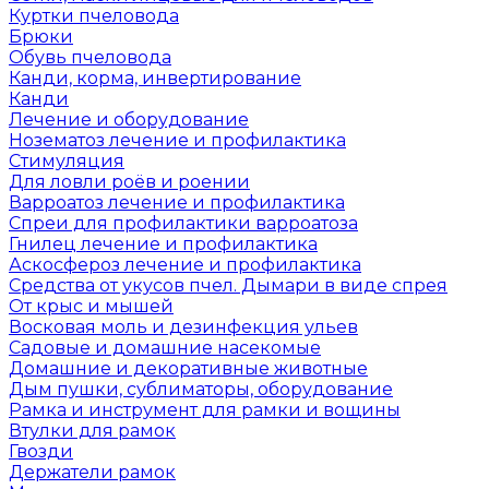
Куртки пчеловода
Брюки
Обувь пчеловода
Канди, корма, инвертирование
Канди
Лечение и оборудование
Нозематоз лечение и профилактика
Стимуляция
Для ловли роёв и роении
Варроатоз лечение и профилактика
Спреи для профилактики варроатоза
Гнилец лечение и профилактика
Аскосфероз лечение и профилактика
Средства от укусов пчел. Дымари в виде спрея
От крыс и мышей
Восковая моль и дезинфекция ульев
Садовые и домашние насекомые
Домашние и декоративные животные
Дым пушки, сублиматоры, оборудование
Рамка и инструмент для рамки и вощины
Втулки для рамок
Гвозди
Держатели рамок