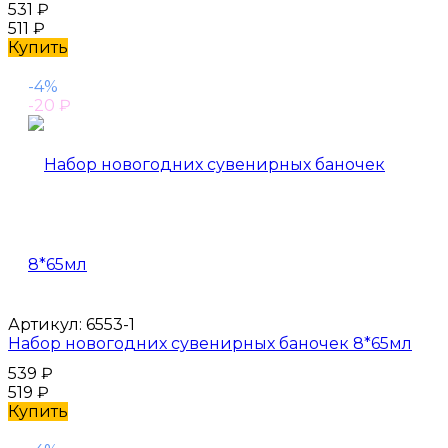
531
₽
511
₽
Купить
-4%
-20
₽
Артикул:
6553-1
Набор новогодних сувенирных баночек 8*65мл
539
₽
519
₽
Купить