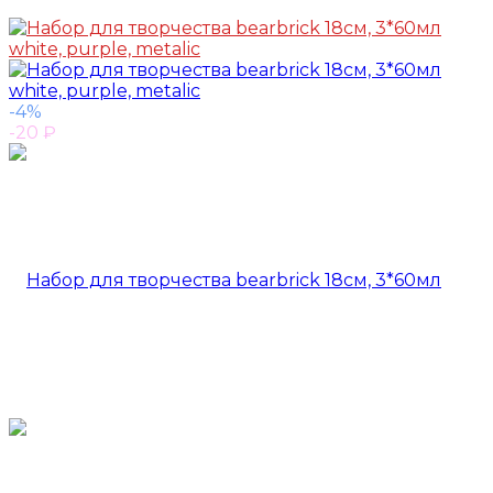
-4%
-20
₽