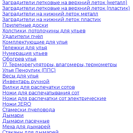
Заградители летковые на верхний леток (металл)
Заградители летковые на верхний леток (пластик)
Заградители на нижний леток металл
Заградители на нижний леток пластик
Прилетные доски
Холстики, потолочины для ульев
Удалители пчёл
Комплектующие для улья
Тележки для улья
Нумерация ульев
Обогрев улья
17. Терморегуляторы, влагомеры, термометры
Улья Пеноулик (ППС)
Весы для улья
Инвентарь ручной
Вилки для распечатки сотов
Ножи для распечатывания сот
Ножи для распечатки сот электрические
Ножи JERO
Стамески пчеловода
Дымари
Дымари пасечные
Меха для дымарей
Стаканы для дымарей