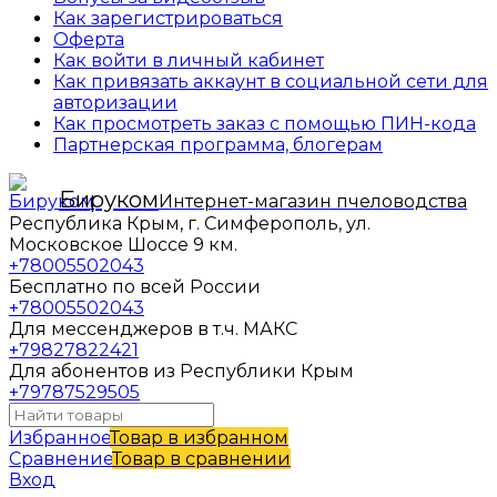
Как зарегистрироваться
Оферта
Как войти в личный кабинет
Как привязать аккаунт в социальной сети для
авторизации
Как просмотреть заказ с помощью ПИН-кода
Партнерская программа, блогерам
Бируком
Интернет-магазин пчеловодства
Республика Крым, г. Симферополь, ул.
Московское Шоссе 9 км.
+78005502043
Бесплатно по всей России
+78005502043
Для мессенджеров в т.ч. МАКС
+79827822421
Для абонентов из Республики Крым
+79787529505
Избранное
Товар в избранном
Сравнение
Товар в сравнении
Вход