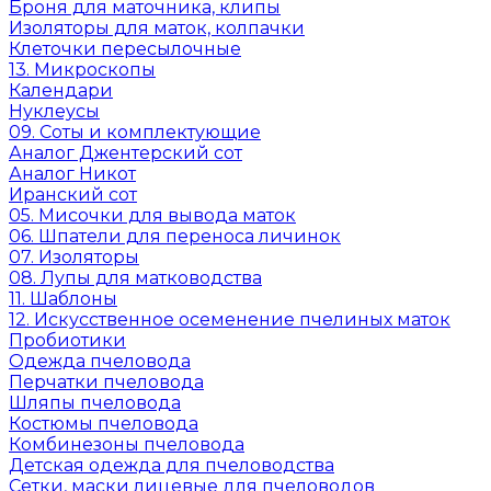
Броня для маточника, клипы
Изоляторы для маток, колпачки
Клеточки пересылочные
13. Микроскопы
Календари
Нуклеусы
09. Соты и комплектующие
Аналог Джентерский сот
Аналог Никот
Иранский сот
05. Мисочки для вывода маток
06. Шпатели для переноса личинок
07. Изоляторы
08. Лупы для матководства
11. Шаблоны
12. Искусственное осеменение пчелиных маток
Пробиотики
Одежда пчеловода
Перчатки пчеловода
Шляпы пчеловода
Костюмы пчеловода
Комбинезоны пчеловода
Детская одежда для пчеловодства
Сетки, маски лицевые для пчеловодов