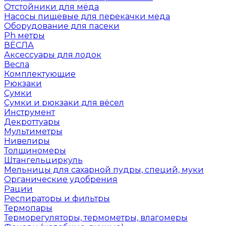
Отстойники для мёда
Насосы пищевые для перекачки меда
Оборудование для пасеки
Ph метры
ВЁСЛА
Аксессуары для лодок
Весла
Комплектующие
Рюкзаки
Сумки
Сумки и рюкзаки для вёсел
Инструмент
Декроттуары
Мультиметры
Нивелиры
Толщиномеры
Штангельциркуль
Мельницы для сахарной пудры, специй, муки
Органические удобрения
Рации
Респираторы и фильтры
Термопары
Терморегуляторы, термометры, влагомеры