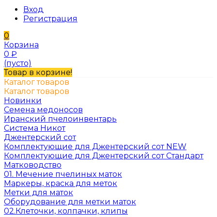
Вход
Регистрация
0
Корзина
0
₽
(пусто)
Товар в корзине!
Каталог товаров
Каталог товаров
Новинки
Семена медоносов
Иранский пчелоинвентарь
Система Никот
Джентерский сот
Комплектующие для Джентерский сот NEW
Комплектующие для Джентерский сот Стандарт
Матководство
01. Мечение пчелиных маток
Маркеры, краска для меток
Метки для маток
Оборудование для метки маток
02.Клеточки, колпачки, клипы