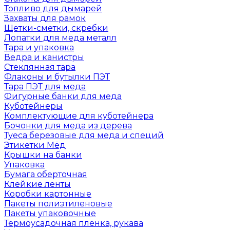
Топливо для дымарей
Захваты для рамок
Щетки-сметки, скребки
Лопатки для меда металл
Тара и упаковка
Ведра и канистры
Стеклянная тара
Флаконы и бутылки ПЭТ
Тара ПЭТ для меда
Фигурные банки для меда
Куботейнеры
Комплектующие для куботейнера
Бочонки для меда из дерева
Туеса березовые для меда и специй
Этикетки Мёд
Крышки на банки
Упаковка
Бумага оберточная
Клейкие ленты
Коробки картонные
Пакеты полиэтиленовые
Пакеты упаковочные
Термоусадочная пленка, рукава