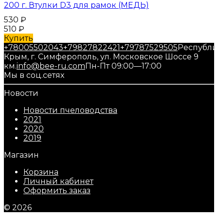
200 г. Втулки D3 для рамок (МЕДЬ)
530
₽
510
₽
Купить
+78005502043
+79827822421
+79787529505
Республи
Крым, г. Симферополь, ул. Московское Шоссе 9
км.
info@bee-ru.com
Пн-Пт 09:00—17:00
Мы в соц.сетях
Новости
Новости пчеловодства
2021
2020
2019
Магазин
Корзина
Личный кабинет
Оформить заказ
© 2026