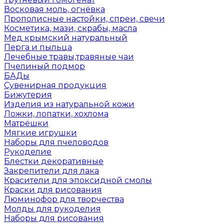
Восковая моль, огнёвка
Прополисные настойки, спреи, свечи
Косметика, мази, скрабы, масла
Мед крымский натуральный
Перга и пыльца
Лечебные травы,травяные чаи
Пчелиный подмор
БАДы
Сувенирная продукция
Бижутерия
Изделия из натуральной кожи
Ложки, лопатки, хохлома
Матрёшки
Мягкие игрушки
Наборы для пчеловодов
Рукоделие
Блестки декоративные
Закрепители для лака
Красители для эпоксидной смолы
Краски для рисования
Люминофор для творчества
Молды для рукоделия
Наборы для рисования