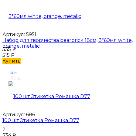
Артикул:
5951
Набор для творчества bearbrick 18см, 3*60мл white,
orange, metalic
535
₽
515
₽
Купить
-4%
-20
₽
Артикул:
686
100 шт Этикетка Ромашка D77
2
534
₽