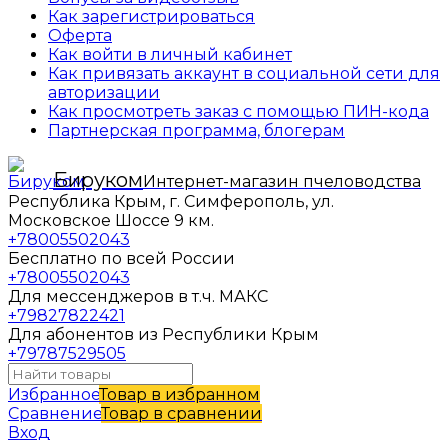
Как зарегистрироваться
Оферта
Как войти в личный кабинет
Как привязать аккаунт в социальной сети для
авторизации
Как просмотреть заказ с помощью ПИН-кода
Партнерская программа, блогерам
Бируком
Интернет-магазин пчеловодства
Республика Крым, г. Симферополь, ул.
Московское Шоссе 9 км.
+78005502043
Бесплатно по всей России
+78005502043
Для мессенджеров в т.ч. МАКС
+79827822421
Для абонентов из Республики Крым
+79787529505
Избранное
Товар в избранном
Сравнение
Товар в сравнении
Вход