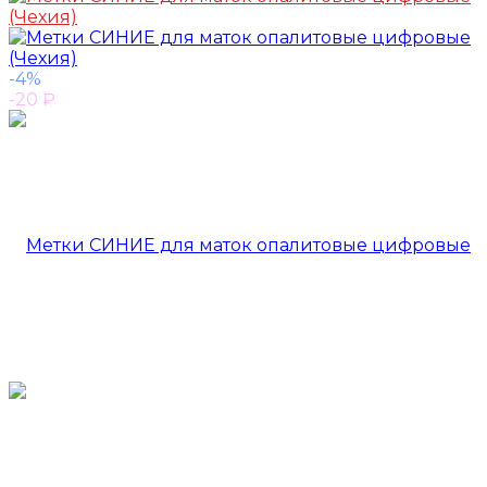
-4%
-20
₽