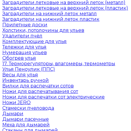
Заградители летковые на верхний леток (металл)
Заградители летковые на верхний леток (пластик)
Заградители на нижний леток металл
Заградители на нижний леток пластик
Прилетные доски
Холстики, потолочины для ульев
Удалители пчёл
Комплектующие для улья
Тележки для улья
Нумерация ульев
Обогрев улья
17. Терморегуляторы, влагомеры, термометры
Улья Пеноулик (ППС)
Весы для улья
Инвентарь ручной
Вилки для распечатки сотов
Ножи для распечатывания сот
Ножи для распечатки сот электрические
Ножи JERO
Стамески пчеловода
Дымари
Дымари пасечные
Меха для дымарей
Стаканы для дымарей