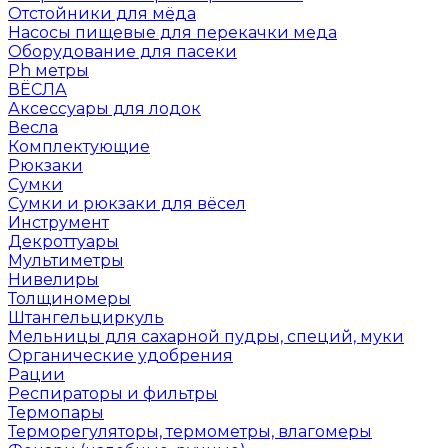
Отстойники для мёда
Насосы пищевые для перекачки меда
Оборудование для пасеки
Ph метры
ВЁСЛА
Аксессуары для лодок
Весла
Комплектующие
Рюкзаки
Сумки
Сумки и рюкзаки для вёсел
Инструмент
Декроттуары
Мультиметры
Нивелиры
Толщиномеры
Штангельциркуль
Мельницы для сахарной пудры, специй, муки
Органические удобрения
Рации
Респираторы и фильтры
Термопары
Терморегуляторы, термометры, влагомеры