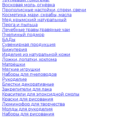
Восковая моль, огнёвка
Прополисные настойки, спреи, свечи
Косметика, мази, скрабы, масла
Мед крымский натуральный
Перга и пыльца
Лечебные травы,травяные чаи
Пчелиный подмор
БАДы
Сувенирная продукция
Бижутерия
Изделия из натуральной кожи
Ложки, лопатки, хохлома
Матрёшки
Мягкие игрушки
Наборы для пчеловодов
Рукоделие
Блестки декоративные
Закрепители для лака
Красители для эпоксидной смолы
Краски для рисования
Люминофор для творчества
Молды для рукоделия
Наборы для рисования