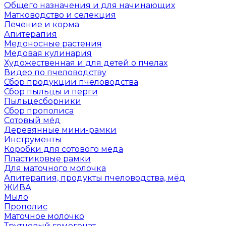
Общего назначения и для начинающих
Матководство и селекция
Лечение и корма
Апитерапия
Медоносные растения
Медовая кулинария
Художественная и для детей о пчелах
Видео по пчеловодству
Сбор продукции пчеловодства
Сбор пыльцы и перги
Пыльцесборники
Сбор прополиса
Сотовый мёд
Деревянные мини-рамки
Инструменты
Коробки для сотового меда
Пластиковые рамки
Для маточного молочка
Апитерапия, продукты пчеловодства, мёд
ЖИВА
Мыло
Прополис
Маточное молочко
Трутневый гомогенат