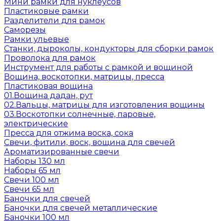
Мини рамки для нуклеусов
Пластиковые рамки
Разделители для рамок
Саморезы
Рамки ульевые
Станки, дыроколы, кондукторы для сборки рамок
Проволока для рамок
Инструмент для работы с рамкой и вощиной
Вощина, воскотопки, матрицы, пресса
Пластиковая вощина
01.Вощина дадан, рут
02.Вальцы, матрицы для изготовления вощины
03.Воскотопки солнечные, паровые,
электрические
Пресса для отжима воска, сока
Свечи, фитили, воск, вощина для свечей
Ароматизированные свечи
Наборы 130 мл
Наборы 65 мл
Свечи 100 мл
Свечи 65 мл
Баночки для свечей
Баночки для свечей металлические
Баночки 100 мл