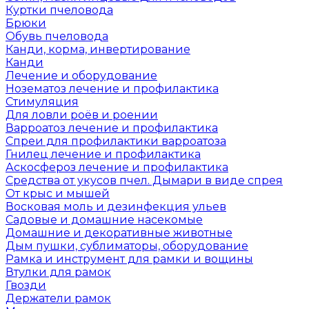
Куртки пчеловода
Брюки
Обувь пчеловода
Канди, корма, инвертирование
Канди
Лечение и оборудование
Нозематоз лечение и профилактика
Стимуляция
Для ловли роёв и роении
Варроатоз лечение и профилактика
Спреи для профилактики варроатоза
Гнилец лечение и профилактика
Аскосфероз лечение и профилактика
Средства от укусов пчел. Дымари в виде спрея
От крыс и мышей
Восковая моль и дезинфекция ульев
Садовые и домашние насекомые
Домашние и декоративные животные
Дым пушки, сублиматоры, оборудование
Рамка и инструмент для рамки и вощины
Втулки для рамок
Гвозди
Держатели рамок