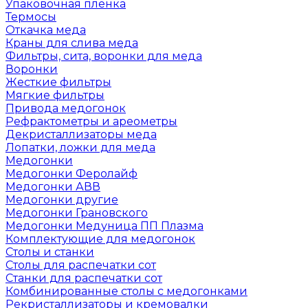
Упаковочная пленка
Термосы
Откачка меда
Краны для слива меда
Фильтры, сита, воронки для меда
Воронки
Жесткие фильтры
Мягкие фильтры
Привода медогонок
Рефрактометры и ареометры
Декристаллизаторы меда
Лопатки, ложки для меда
Медогонки
Медогонки Феролайф
Медогонки АВВ
Медогонки другие
Медогонки Грановского
Медогонки Медуница ПП Плазма
Комплектующие для медогонок
Столы и станки
Столы для распечатки сот
Станки для распечатки сот
Комбинированные столы с медогонками
Рекристаллизаторы и кремовалки