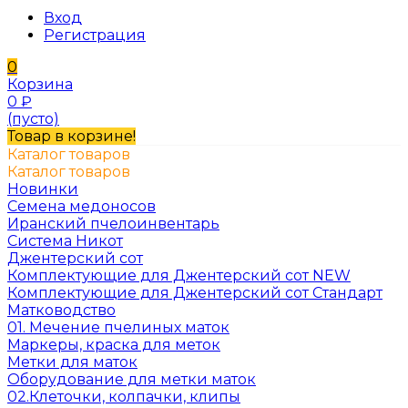
Вход
Регистрация
0
Корзина
0
₽
(пусто)
Товар в корзине!
Каталог товаров
Каталог товаров
Новинки
Семена медоносов
Иранский пчелоинвентарь
Система Никот
Джентерский сот
Комплектующие для Джентерский сот NEW
Комплектующие для Джентерский сот Стандарт
Матководство
01. Мечение пчелиных маток
Маркеры, краска для меток
Метки для маток
Оборудование для метки маток
02.Клеточки, колпачки, клипы