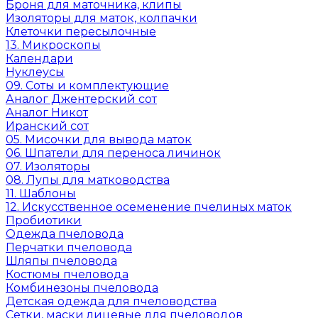
Броня для маточника, клипы
Изоляторы для маток, колпачки
Клеточки пересылочные
13. Микроскопы
Календари
Нуклеусы
09. Соты и комплектующие
Аналог Джентерский сот
Аналог Никот
Иранский сот
05. Мисочки для вывода маток
06. Шпатели для переноса личинок
07. Изоляторы
08. Лупы для матководства
11. Шаблоны
12. Искусственное осеменение пчелиных маток
Пробиотики
Одежда пчеловода
Перчатки пчеловода
Шляпы пчеловода
Костюмы пчеловода
Комбинезоны пчеловода
Детская одежда для пчеловодства
Сетки, маски лицевые для пчеловодов