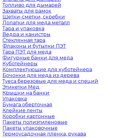
Топливо для дымарей
Захваты для рамок
Щетки-сметки, скребки
Лопатки для меда металл
Тара и упаковка
Ведра и канистры
Стеклянная тара
Флаконы и бутылки ПЭТ
Тара ПЭТ для меда
Фигурные банки для меда
Куботейнеры
Комплектующие для куботейнера
Бочонки для меда из дерева
Туеса березовые для меда и специй
Этикетки Мёд
Крышки на банки
Упаковка
Бумага оберточная
Клейкие ленты
Коробки картонные
Пакеты полиэтиленовые
Пакеты упаковочные
Термоусадочная пленка, рукава