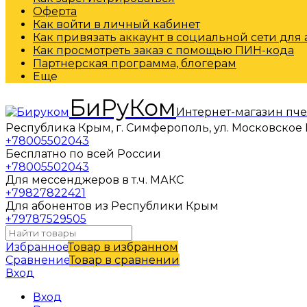
Оферта
Как войти в личный кабинет
Как привязать аккаунт в социальной сети для
Как просмотреть заказ с помощью ПИН-кода
Партнерская программа, блогерам
Еще
БиРуКом
Интернет-магазин пч
Республика Крым, г. Симферополь, ул. Московское 
+78005502043
Бесплатно по всей России
+78005502043
Для мессенджеров в т.ч. МАКС
+79827822421
Для абонентов из Республики Крым
+79787529505
Избранное
Товар в избранном
Сравнение
Товар в сравнении
Вход
Вход