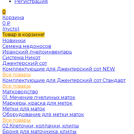
Регистрация
0
Корзина
0
₽
(пусто)
Товар в корзине!
Новинки
Семена медоносов
Иранский пчелоинвентарь
Система Никот
Джентерский сот
Комплектующие для Джентерский сот NEW
Все товары
Комплектующие для Джентерский сот Стандарт
Все товары
Матководство
01. Мечение пчелиных маток
Маркеры, краска для меток
Метки для маток
Оборудование для метки маток
Все товары
02.Клеточки, колпачки, клипы
Броня для маточника, клипы