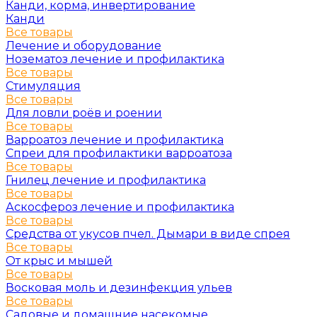
Канди, корма, инвертирование
Канди
Все товары
Лечение и оборудование
Нозематоз лечение и профилактика
Все товары
Стимуляция
Все товары
Для ловли роёв и роении
Все товары
Варроатоз лечение и профилактика
Спреи для профилактики варроатоза
Все товары
Гнилец лечение и профилактика
Все товары
Аскосфероз лечение и профилактика
Все товары
Средства от укусов пчел. Дымари в виде спрея
Все товары
От крыс и мышей
Все товары
Восковая моль и дезинфекция ульев
Все товары
Садовые и домашние насекомые