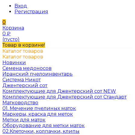
Вход
Регистрация
0
Корзина
0
₽
(пусто)
Товар в корзине!
Каталог товаров
Каталог товаров
Новинки
Семена медоносов
Иранский пчелоинвентарь
Система Никот
Джентерский сот
Комплектующие для Джентерский сот NEW
Комплектующие для Джентерский сот Стандарт
Матководство
01. Мечение пчелиных маток
Маркеры, краска для меток
Метки для маток
Оборудование для метки маток
02.Клеточки, колпачки, клипы