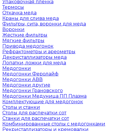
Упаковочная пленка
Термосы
Откачка меда
Краны для слива меда
Фильтры, сита, воронки для меда
Воронки
Жесткие фильтры
Мягкие фильтры
Привода медогонок
Рефрактометры и ареометры
Декристаллизаторы меда
Лопатки, ложки для меда
Медогонки
Медогонки Феролайф
Медогонки АВВ
Медогонки другие
Медогонки Грановского
Медогонки Медуница ПП Плазма
Комплектующие для медогонок
Столы и станки
Столы для распечатки сот
Станки для распечатки сот
Комбинированные столы с медогонками
Рекристаллизаторы и кремовалки