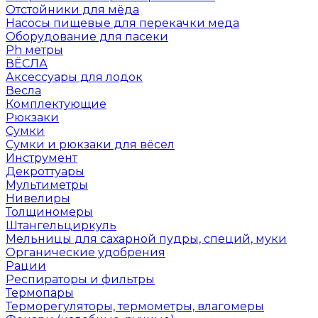
Отстойники для мёда
Насосы пищевые для перекачки меда
Оборудование для пасеки
Ph метры
ВЁСЛА
Аксессуары для лодок
Весла
Комплектующие
Рюкзаки
Сумки
Сумки и рюкзаки для вёсел
Инструмент
Декроттуары
Мультиметры
Нивелиры
Толщиномеры
Штангельциркуль
Мельницы для сахарной пудры, специй, муки
Органические удобрения
Рации
Респираторы и фильтры
Термопары
Терморегуляторы, термометры, влагомеры