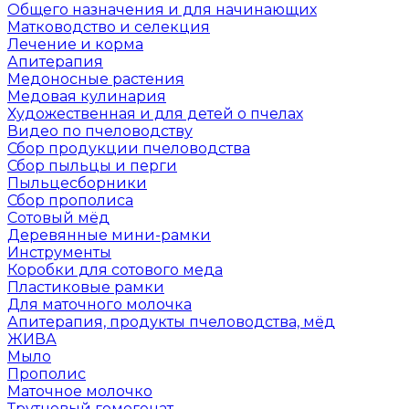
Общего назначения и для начинающих
Матководство и селекция
Лечение и корма
Апитерапия
Медоносные растения
Медовая кулинария
Художественная и для детей о пчелах
Видео по пчеловодству
Сбор продукции пчеловодства
Сбор пыльцы и перги
Пыльцесборники
Сбор прополиса
Сотовый мёд
Деревянные мини-рамки
Инструменты
Коробки для сотового меда
Пластиковые рамки
Для маточного молочка
Апитерапия, продукты пчеловодства, мёд
ЖИВА
Мыло
Прополис
Маточное молочко
Трутневый гомогенат