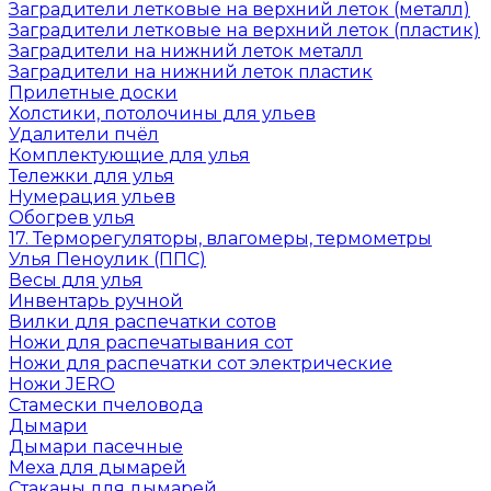
Заградители летковые на верхний леток (металл)
Заградители летковые на верхний леток (пластик)
Заградители на нижний леток металл
Заградители на нижний леток пластик
Прилетные доски
Холстики, потолочины для ульев
Удалители пчёл
Комплектующие для улья
Тележки для улья
Нумерация ульев
Обогрев улья
17. Терморегуляторы, влагомеры, термометры
Улья Пеноулик (ППС)
Весы для улья
Инвентарь ручной
Вилки для распечатки сотов
Ножи для распечатывания сот
Ножи для распечатки сот электрические
Ножи JERO
Стамески пчеловода
Дымари
Дымари пасечные
Меха для дымарей
Стаканы для дымарей