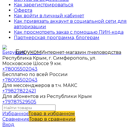
Как зарегистрироваться
Оферта
Как войти в личный кабинет
Как привязать аккаунт в социальной сети для
авторизации
Как просмотреть заказ с помощью ПИН-кода
Партнерская программа, блогерам
Бируком
Интернет-магазин пчеловодства
Республика Крым, г. Симферополь, ул.
Московское Шоссе 9 км.
+78005502043
Бесплатно по всей России
+78005502043
Для мессенджеров в т.ч. МАКС
+79827822421
Для абонентов из Республики Крым
+79787529505
Избранное
Товар в избранном
Сравнение
Товар в сравнении
Вход