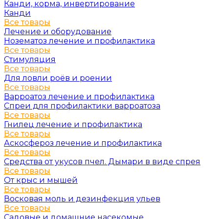
Канди, корма, инвертирование
Канди
Все товары
Лечение и оборудование
Нозематоз лечение и профилактика
Все товары
Стимуляция
Все товары
Для ловли роёв и роении
Все товары
Варроатоз лечение и профилактика
Спреи для профилактики варроатоза
Все товары
Гнилец лечение и профилактика
Все товары
Аскосфероз лечение и профилактика
Все товары
Средства от укусов пчел. Дымари в виде спрея
Все товары
От крыс и мышей
Все товары
Восковая моль и дезинфекция ульев
Все товары
Садовые и домашние насекомые