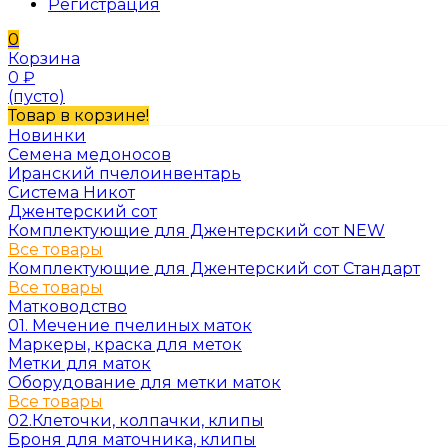
Регистрация
0
Корзина
0
₽
(пусто)
Товар в корзине!
Новинки
Семена медоносов
Иранский пчелоинвентарь
Система Никот
Джентерский сот
Комплектующие для Джентерский сот NEW
Все товары
Комплектующие для Джентерский сот Стандарт
Все товары
Матководство
01. Мечение пчелиных маток
Маркеры, краска для меток
Метки для маток
Оборудование для метки маток
Все товары
02.Клеточки, колпачки, клипы
Броня для маточника, клипы