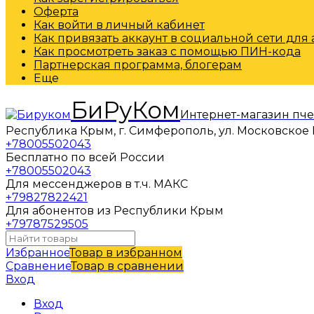
Оферта
Как войти в личный кабинет
Как привязать аккаунт в социальной сети для
Как просмотреть заказ с помощью ПИН-кода
Партнерская программа, блогерам
Еще
БиРуКом
Интернет-магазин пч
Республика Крым, г. Симферополь, ул. Московское 
+78005502043
Бесплатно по всей России
+78005502043
Для мессенджеров в т.ч. МАКС
+79827822421
Для абонентов из Республики Крым
+79787529505
Избранное
Товар в избранном
Сравнение
Товар в сравнении
Вход
Вход