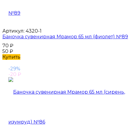
Артикул:
4320-1
Баночка сувенирная Мрамор 65 мл (фиолет) №89
70
₽
50
₽
Купить
-29%
-20
₽