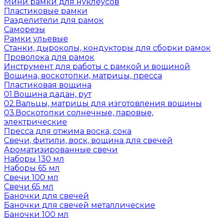
Мини рамки для нуклеусов
Пластиковые рамки
Разделители для рамок
Саморезы
Рамки ульевые
Станки, дыроколы, кондукторы для сборки рамок
Проволока для рамок
Инструмент для работы с рамкой и вощиной
Вощина, воскотопки, матрицы, пресса
Пластиковая вощина
01.Вощина дадан, рут
02.Вальцы, матрицы для изготовления вощины
03.Воскотопки солнечные, паровые,
электрические
Пресса для отжима воска, сока
Свечи, фитили, воск, вощина для свечей
Ароматизированные свечи
Наборы 130 мл
Наборы 65 мл
Свечи 100 мл
Свечи 65 мл
Баночки для свечей
Баночки для свечей металлические
Баночки 100 мл