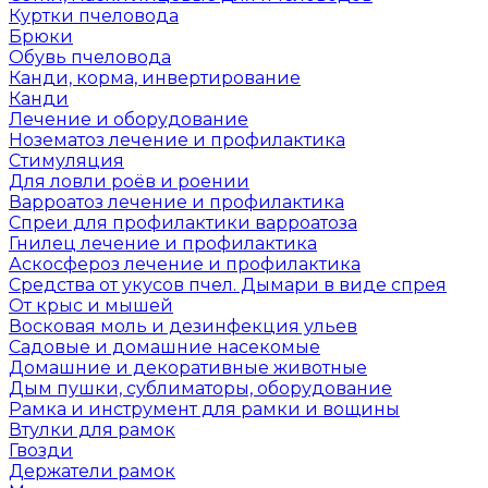
Куртки пчеловода
Брюки
Обувь пчеловода
Канди, корма, инвертирование
Канди
Лечение и оборудование
Нозематоз лечение и профилактика
Стимуляция
Для ловли роёв и роении
Варроатоз лечение и профилактика
Спреи для профилактики варроатоза
Гнилец лечение и профилактика
Аскосфероз лечение и профилактика
Средства от укусов пчел. Дымари в виде спрея
От крыс и мышей
Восковая моль и дезинфекция ульев
Садовые и домашние насекомые
Домашние и декоративные животные
Дым пушки, сублиматоры, оборудование
Рамка и инструмент для рамки и вощины
Втулки для рамок
Гвозди
Держатели рамок