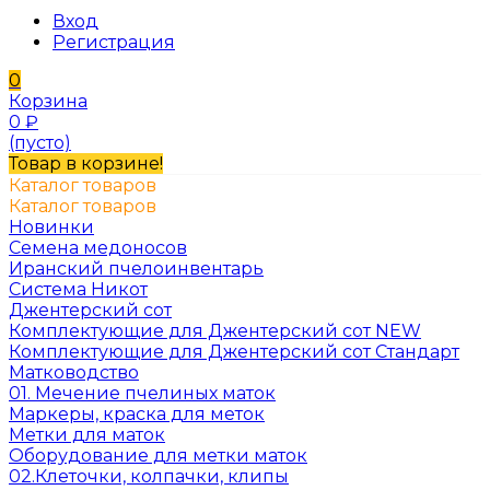
Вход
Регистрация
0
Корзина
0
₽
(пусто)
Товар в корзине!
Каталог товаров
Каталог товаров
Новинки
Семена медоносов
Иранский пчелоинвентарь
Система Никот
Джентерский сот
Комплектующие для Джентерский сот NEW
Комплектующие для Джентерский сот Стандарт
Матководство
01. Мечение пчелиных маток
Маркеры, краска для меток
Метки для маток
Оборудование для метки маток
02.Клеточки, колпачки, клипы