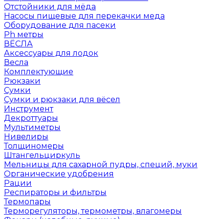
Отстойники для мёда
Насосы пищевые для перекачки меда
Оборудование для пасеки
Ph метры
ВЁСЛА
Аксессуары для лодок
Весла
Комплектующие
Рюкзаки
Сумки
Сумки и рюкзаки для вёсел
Инструмент
Декроттуары
Мультиметры
Нивелиры
Толщиномеры
Штангельциркуль
Мельницы для сахарной пудры, специй, муки
Органические удобрения
Рации
Респираторы и фильтры
Термопары
Терморегуляторы, термометры, влагомеры