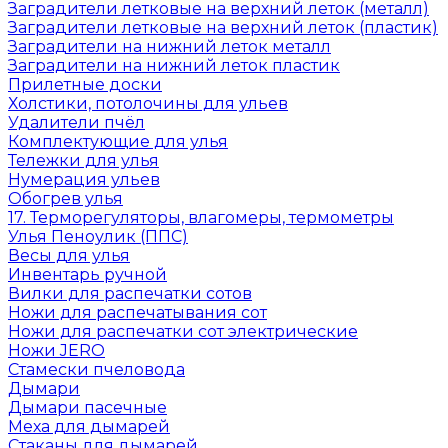
Заградители летковые на верхний леток (металл)
Заградители летковые на верхний леток (пластик)
Заградители на нижний леток металл
Заградители на нижний леток пластик
Прилетные доски
Холстики, потолочины для ульев
Удалители пчёл
Комплектующие для улья
Тележки для улья
Нумерация ульев
Обогрев улья
17. Терморегуляторы, влагомеры, термометры
Улья Пеноулик (ППС)
Весы для улья
Инвентарь ручной
Вилки для распечатки сотов
Ножи для распечатывания сот
Ножи для распечатки сот электрические
Ножи JERO
Стамески пчеловода
Дымари
Дымари пасечные
Меха для дымарей
Стаканы для дымарей