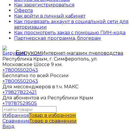
Как зарегистрироваться
Оферта
Как войти в личный кабинет
Как привязать аккаунт в социальной сети для
авторизации
Как просмотреть заказ с помощью ПИН-кода
Партнерская программа, блогерам
Бируком
Интернет-магазин пчеловодства
Республика Крым, г. Симферополь, ул.
Московское Шоссе 9 км.
+78005502043
Бесплатно по всей России
+78005502043
Для мессенджеров в т.ч. МАКС
+79827822421
Для абонентов из Республики Крым
+79787529505
Избранное
Товар в избранном
Сравнение
Товар в сравнении
Вход