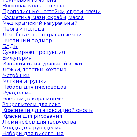
Восковая моль, огнёвка
Прополисные настойки, спреи, свечи
Косметика, мази, скрабы, масла
Мед крымский натуральный
Перга и пыльца
Лечебные травы,травяные чаи
Пчелиный подмор
БАДы
Сувенирная продукция
Бижутерия
Изделия из натуральной кожи
Ложки, лопатки, хохлома
Матрёшки
Мягкие игрушки
Наборы для пчеловодов
Рукоделие
Блестки декоративные
Закрепители для лака
Красители для эпоксидной смолы
Краски для рисования
Люминофор для творчества
Молды для рукоделия
Наборы для рисования