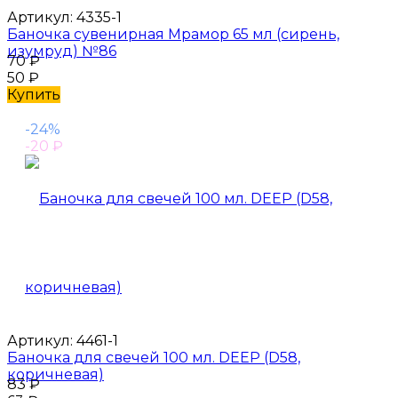
Артикул:
4335-1
Баночка сувенирная Мрамор 65 мл (сирень,
изумруд) №86
70
₽
50
₽
Купить
-24%
-20
₽
Артикул:
4461-1
Баночка для свечей 100 мл. DEEP (D58,
коричневая)
83
₽