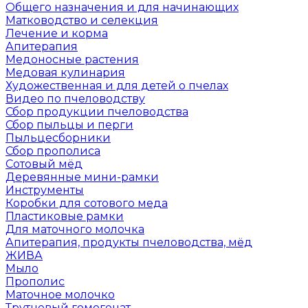
Общего назначения и для начинающих
Матководство и селекция
Лечение и корма
Апитерапия
Медоносные растения
Медовая кулинария
Художественная и для детей о пчелах
Видео по пчеловодству
Сбор продукции пчеловодства
Сбор пыльцы и перги
Пыльцесборники
Сбор прополиса
Сотовый мёд
Деревянные мини-рамки
Инструменты
Коробки для сотового меда
Пластиковые рамки
Для маточного молочка
Апитерапия, продукты пчеловодства, мёд
ЖИВА
Мыло
Прополис
Маточное молочко
Трутневый гомогенат