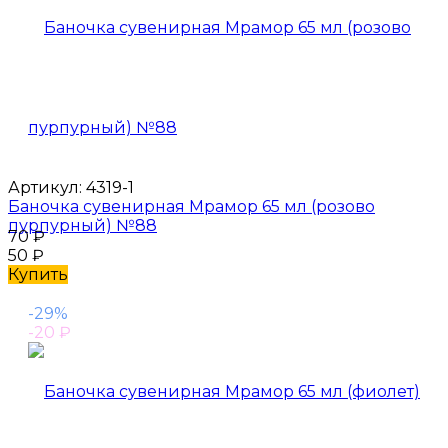
Артикул:
4319-1
Баночка сувенирная Мрамор 65 мл (розово
пурпурный) №88
70
₽
50
₽
Купить
-29%
-20
₽