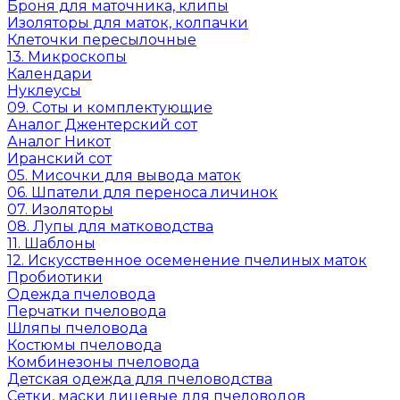
Броня для маточника, клипы
Изоляторы для маток, колпачки
Клеточки пересылочные
13. Микроскопы
Календари
Нуклеусы
09. Соты и комплектующие
Аналог Джентерский сот
Аналог Никот
Иранский сот
05. Мисочки для вывода маток
06. Шпатели для переноса личинок
07. Изоляторы
08. Лупы для матководства
11. Шаблоны
12. Искусственное осеменение пчелиных маток
Пробиотики
Одежда пчеловода
Перчатки пчеловода
Шляпы пчеловода
Костюмы пчеловода
Комбинезоны пчеловода
Детская одежда для пчеловодства
Сетки, маски лицевые для пчеловодов