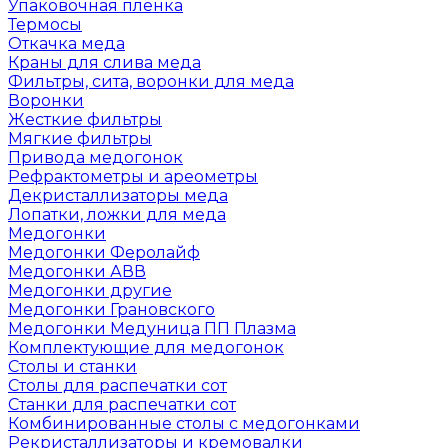
Упаковочная пленка
Термосы
Откачка меда
Краны для слива меда
Фильтры, сита, воронки для меда
Воронки
Жесткие фильтры
Мягкие фильтры
Привода медогонок
Рефрактометры и ареометры
Декристаллизаторы меда
Лопатки, ложки для меда
Медогонки
Медогонки Феролайф
Медогонки АВВ
Медогонки другие
Медогонки Грановского
Медогонки Медуница ПП Плазма
Комплектующие для медогонок
Столы и станки
Столы для распечатки сот
Станки для распечатки сот
Комбинированные столы с медогонками
Рекристаллизаторы и кремовалки