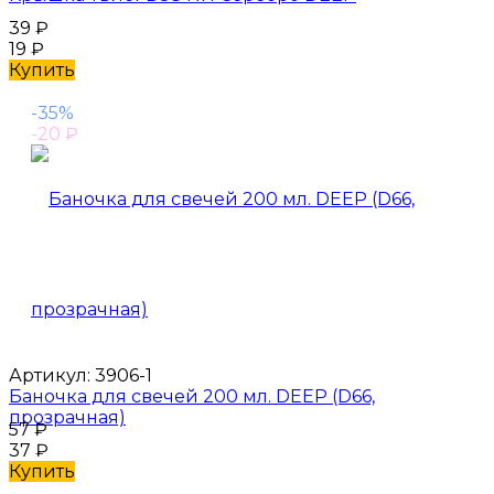
39
₽
19
₽
Купить
-35%
-20
₽
Артикул:
3906-1
Баночка для свечей 200 мл. DEEP (D66,
прозрачная)
57
₽
37
₽
Купить