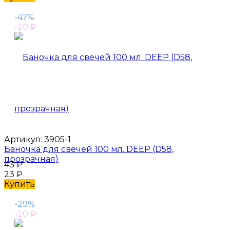
-47%
-20
₽
Артикул:
3905-1
Баночка для свечей 100 мл. DEEP (D58,
прозрачная)
43
₽
23
₽
Купить
-29%
-20
₽