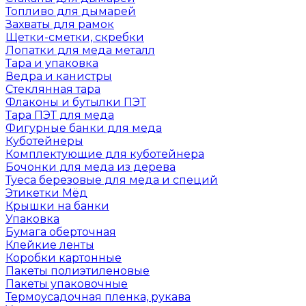
Топливо для дымарей
Захваты для рамок
Щетки-сметки, скребки
Лопатки для меда металл
Тара и упаковка
Ведра и канистры
Стеклянная тара
Флаконы и бутылки ПЭТ
Тара ПЭТ для меда
Фигурные банки для меда
Куботейнеры
Комплектующие для куботейнера
Бочонки для меда из дерева
Туеса березовые для меда и специй
Этикетки Мёд
Крышки на банки
Упаковка
Бумага оберточная
Клейкие ленты
Коробки картонные
Пакеты полиэтиленовые
Пакеты упаковочные
Термоусадочная пленка, рукава