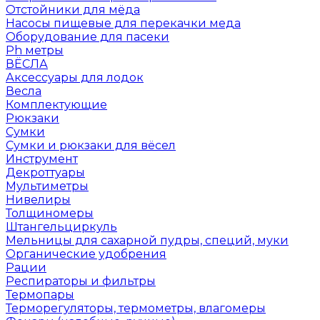
Отстойники для мёда
Насосы пищевые для перекачки меда
Оборудование для пасеки
Ph метры
ВЁСЛА
Аксессуары для лодок
Весла
Комплектующие
Рюкзаки
Сумки
Сумки и рюкзаки для вёсел
Инструмент
Декроттуары
Мультиметры
Нивелиры
Толщиномеры
Штангельциркуль
Мельницы для сахарной пудры, специй, муки
Органические удобрения
Рации
Респираторы и фильтры
Термопары
Терморегуляторы, термометры, влагомеры