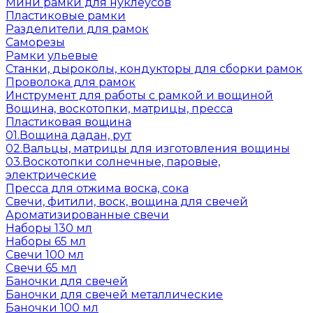
Мини рамки для нуклеусов
Пластиковые рамки
Разделители для рамок
Саморезы
Рамки ульевые
Станки, дыроколы, кондукторы для сборки рамок
Проволока для рамок
Инструмент для работы с рамкой и вощиной
Вощина, воскотопки, матрицы, пресса
Пластиковая вощина
01.Вощина дадан, рут
02.Вальцы, матрицы для изготовления вощины
03.Воскотопки солнечные, паровые,
электрические
Пресса для отжима воска, сока
Свечи, фитили, воск, вощина для свечей
Ароматизированные свечи
Наборы 130 мл
Наборы 65 мл
Свечи 100 мл
Свечи 65 мл
Баночки для свечей
Баночки для свечей металлические
Баночки 100 мл