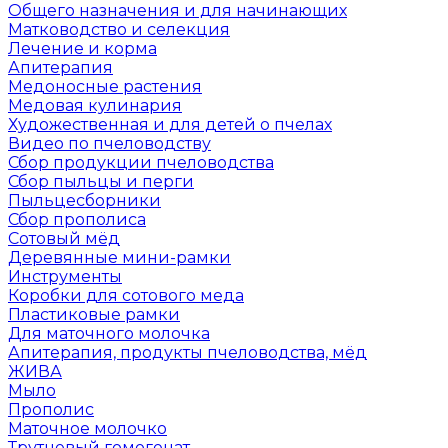
Общего назначения и для начинающих
Матководство и селекция
Лечение и корма
Апитерапия
Медоносные растения
Медовая кулинария
Художественная и для детей о пчелах
Видео по пчеловодству
Сбор продукции пчеловодства
Сбор пыльцы и перги
Пыльцесборники
Сбор прополиса
Сотовый мёд
Деревянные мини-рамки
Инструменты
Коробки для сотового меда
Пластиковые рамки
Для маточного молочка
Апитерапия, продукты пчеловодства, мёд
ЖИВА
Мыло
Прополис
Маточное молочко
Трутневый гомогенат