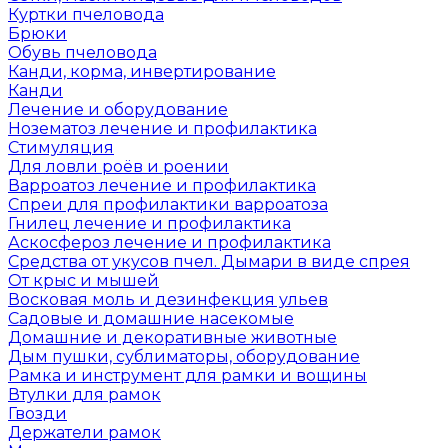
Куртки пчеловода
Брюки
Обувь пчеловода
Канди, корма, инвертирование
Канди
Лечение и оборудование
Нозематоз лечение и профилактика
Стимуляция
Для ловли роёв и роении
Варроатоз лечение и профилактика
Спреи для профилактики варроатоза
Гнилец лечение и профилактика
Аскосфероз лечение и профилактика
Средства от укусов пчел. Дымари в виде спрея
От крыс и мышей
Восковая моль и дезинфекция ульев
Садовые и домашние насекомые
Домашние и декоративные животные
Дым пушки, сублиматоры, оборудование
Рамка и инструмент для рамки и вощины
Втулки для рамок
Гвозди
Держатели рамок