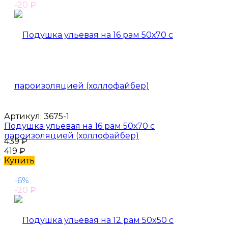
-20
₽
Артикул:
3675-1
Подушка ульевая на 16 рам 50х70 с
пароизоляцией (холлофайбер)
439
₽
419
₽
Купить
-6%
-20
₽