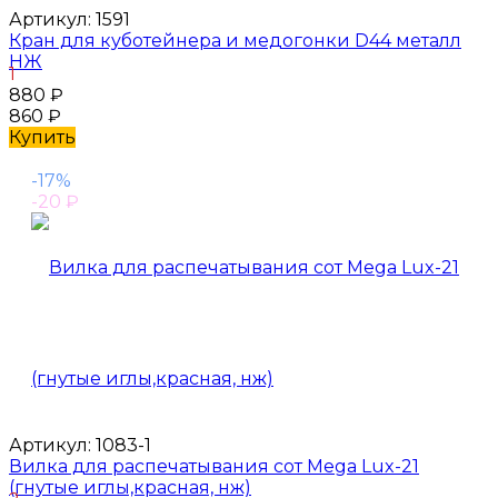
Артикул:
1591
Кран для куботейнера и медогонки D44 металл
НЖ
1
880
₽
860
₽
Купить
-17%
-20
₽
Артикул:
1083-1
Вилка для распечатывания сот Mega Lux-21
(гнутые иглы,красная, нж)