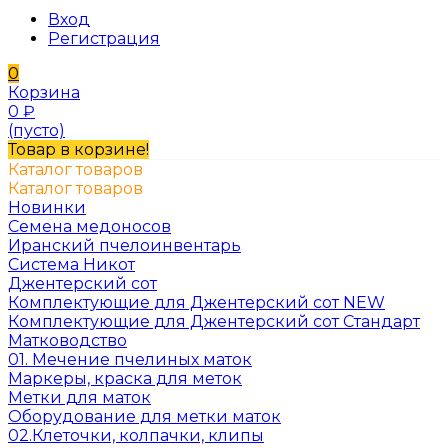
Вход
Регистрация
0
Корзина
0
₽
(пусто)
Товар в корзине!
Каталог товаров
Каталог товаров
Новинки
Семена медоносов
Иранский пчелоинвентарь
Система Никот
Джентерский сот
Комплектующие для Джентерский сот NEW
Комплектующие для Джентерский сот Стандарт
Матководство
01. Мечение пчелиных маток
Маркеры, краска для меток
Метки для маток
Оборудование для метки маток
02.Клеточки, колпачки, клипы