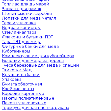
Топливо для дымарей
Захваты для рамок
Щетки-сметки, скребки
Лопатки для меда металл
Тара и упаковка
Ведра и канистры
Стеклянная тара
Флаконы и бутылки ПЭТ
Тара ПЭТ для меда
Фигурные банки для меда
Куботейнеры
Комплектующие для куботейнера
Бочонки для меда из дерева
Туеса березовые для меда и специй
Этикетки Мёд
Крышки на банки
Упаковка
Бумага оберточная
Клейкие ленты
Коробки картонные
Пакеты полиэтиленовые
Пакеты упаковочные
Термоусадочная пленка, рукава