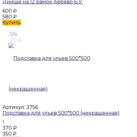
Днище на 12 рамок дерево Б.У.
600
₽
580
₽
Купить
-5%
-20
₽
Артикул:
3756
Подставка для ульев 500*500 (некрашенная)
1
370
₽
350
₽