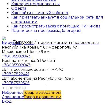
Как зарегистрироваться
Оферта
Как войти в личный кабинет
Как привязать аккаунт в социальной сети для
авторизации
Как просмотреть заказ с помощью ПИН-кода
Партнерская программа, блогерам
Бируком
Интернет-магазин пчеловодства
Республика Крым, г. Симферополь, ул.
Московское Шоссе 9 км.
+78005502043
Бесплатно по всей России
+78005502043
Для мессенджеров в т.ч. МАКС
+79827822421
Для абонентов из Республики Крым
+79787529505
Избранное
Товар в избранном
Сравнение
Товар в сравнении
Вход