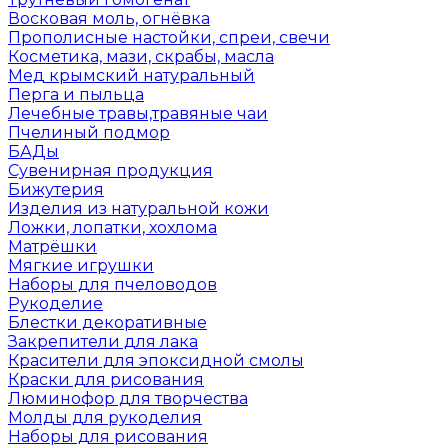
Восковая моль, огнёвка
Прополисные настойки, спреи, свечи
Косметика, мази, скрабы, масла
Мед крымский натуральный
Перга и пыльца
Лечебные травы,травяные чаи
Пчелиный подмор
БАДы
Сувенирная продукция
Бижутерия
Изделия из натуральной кожи
Ложки, лопатки, хохлома
Матрёшки
Мягкие игрушки
Наборы для пчеловодов
Рукоделие
Блестки декоративные
Закрепители для лака
Красители для эпоксидной смолы
Краски для рисования
Люминофор для творчества
Молды для рукоделия
Наборы для рисования