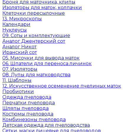
Броня для маточника, клипы
Изоляторы для маток, колпачки
Клеточки пересылочные
13. Микроскопы
Календари
Нуклеусы
09. Соты и комплектующие
Аналог Джентерский сот
Аналог Никот
Иранский сот
05. Мисочки для вывода маток
06. Шпатели для переноса личинок
07. Изоляторы
08. Лупы для матководства
11. Шаблоны
12. Искусственное осеменение пчелиных маток
Пробиотики
Одежда пчеловода
Перчатки пчеловода
Шляпы пчеловода
Костюмы пчеловода
Комбинезоны пчеловода
Детская одежда для пчеловодства
Сетки, маски лицевые для пчеловодов