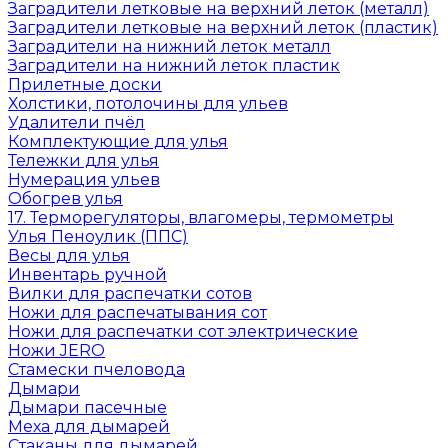
Заградители летковые на верхний леток (металл)
Заградители летковые на верхний леток (пластик)
Заградители на нижний леток металл
Заградители на нижний леток пластик
Прилетные доски
Холстики, потолочины для ульев
Удалители пчёл
Комплектующие для улья
Тележки для улья
Нумерация ульев
Обогрев улья
17. Терморегуляторы, влагомеры, термометры
Улья Пеноулик (ППС)
Весы для улья
Инвентарь ручной
Вилки для распечатки сотов
Ножи для распечатывания сот
Ножи для распечатки сот электрические
Ножи JERO
Стамески пчеловода
Дымари
Дымари пасечные
Меха для дымарей
Стаканы для дымарей