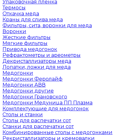
Упаковочная пленка
Термосы
Откачка меда
Краны для слива меда
Фильтры, сита, воронки для меда
Воронки
Жесткие фильтры
Мягкие фильтры
Привода медогонок
Рефрактометры и ареометры
Декристаллизаторы меда
Лопатки, ложки для меда
Медогонки
Медогонки Феролайф
Медогонки АВВ
Медогонки другие
Медогонки Грановского
Медогонки Медуница ПП Плазма
Комплектующие для медогонок
Столы и станки
Столы для распечатки сот
Станки для распечатки сот
Комбинированные столы с медогонками
Рекристаллизаторы и кремовалки