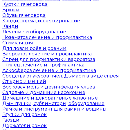
Куртки пчеловода
Брюки
Обувь пчеловода
Канди, корма, инвертирование
Канди
Лечение и оборудование
Нозематоз лечение и профилактика
Стимуляция
Для ловли роёв и роении
Варроатоз лечение и профилактика
Спреи для профилактики варроатоза
Гнилец лечение и профилактика
Аскосфероз лечение и профилактика
Средства от укусов пчел. Дымари в виде спрея
От крыс и мышей
Восковая моль и дезинфекция ульев
Садовые и домашние насекомые
Домашние и декоративные животные
Дым пушки, сублиматоры, оборудование
Рамка и инструмент для рамки и вощины
Втулки для рамок
Гвозди
Держатели рамок