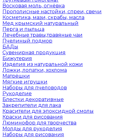
Восковая моль, огнёвка
Прополисные настойки, спреи, свечи
Косметика, мази, скрабы, масла
Мед крымский натуральный
Перга и пыльца
Лечебные травы,травяные чаи
Пчелиный подмор
БАДы
Сувенирная продукция
Бижутерия
Изделия из натуральной кожи
Ложки, лопатки, хохлома
Матрёшки
Мягкие игрушки
Наборы для пчеловодов
Рукоделие
Блестки декоративные
Закрепители для лака
Красители для эпоксидной смолы
Краски для рисования
Люминофор для творчества
Молды для рукоделия
Наборы для рисования