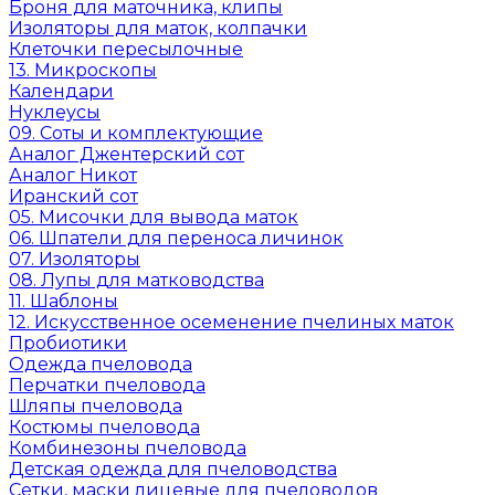
Броня для маточника, клипы
Изоляторы для маток, колпачки
Клеточки пересылочные
13. Микроскопы
Календари
Нуклеусы
09. Соты и комплектующие
Аналог Джентерский сот
Аналог Никот
Иранский сот
05. Мисочки для вывода маток
06. Шпатели для переноса личинок
07. Изоляторы
08. Лупы для матководства
11. Шаблоны
12. Искусственное осеменение пчелиных маток
Пробиотики
Одежда пчеловода
Перчатки пчеловода
Шляпы пчеловода
Костюмы пчеловода
Комбинезоны пчеловода
Детская одежда для пчеловодства
Сетки, маски лицевые для пчеловодов