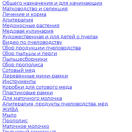
Общего назначения и для начинающих
Матководство и селекция
Лечение и корма
Апитерапия
Медоносные растения
Медовая кулинария
Художественная и для детей о пчелах
Видео по пчеловодству
Сбор продукции пчеловодства
Сбор пыльцы и перги
Пыльцесборники
Сбор прополиса
Сотовый мёд
Деревянные мини-рамки
Инструменты
Коробки для сотового меда
Пластиковые рамки
Для маточного молочка
Апитерапия, продукты пчеловодства, мёд
ЖИВА
Мыло
Прополис
Маточное молочко
Трутневый гомогенат