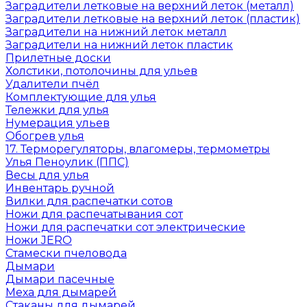
Заградители летковые на верхний леток (металл)
Заградители летковые на верхний леток (пластик)
Заградители на нижний леток металл
Заградители на нижний леток пластик
Прилетные доски
Холстики, потолочины для ульев
Удалители пчёл
Комплектующие для улья
Тележки для улья
Нумерация ульев
Обогрев улья
17. Терморегуляторы, влагомеры, термометры
Улья Пеноулик (ППС)
Весы для улья
Инвентарь ручной
Вилки для распечатки сотов
Ножи для распечатывания сот
Ножи для распечатки сот электрические
Ножи JERO
Стамески пчеловода
Дымари
Дымари пасечные
Меха для дымарей
Стаканы для дымарей