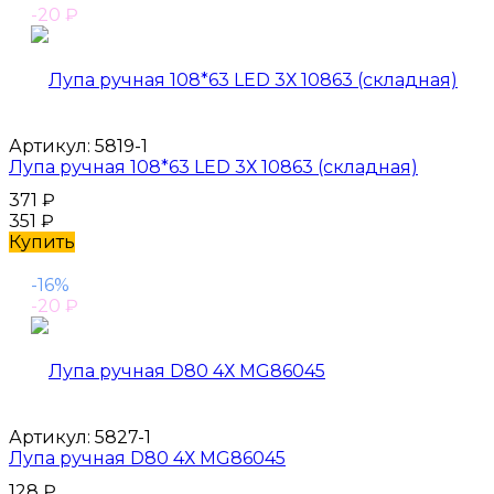
-20
₽
Артикул:
5819-1
Лупа ручная 108*63 LED 3Х 10863 (складная)
371
₽
351
₽
Купить
-16%
-20
₽
Артикул:
5827-1
Лупа ручная D80 4Х MG86045
128
₽