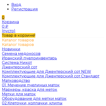
Вход
Регистрация
0
Корзина
0
₽
(пусто)
Товар в корзине!
Каталог товаров
Каталог товаров
Новинки
Семена медоносов
Иранский пчелоинвентарь
Система Никот
Джентерский сот
Комплектующие для Джентерский сот NEW
Комплектующие для Джентерский сот Стандарт
Матководство
01. Мечение пчелиных маток
Маркеры, краска для меток
Метки для маток
Оборудование для метки маток
02.Клеточки, колпачки, клипы