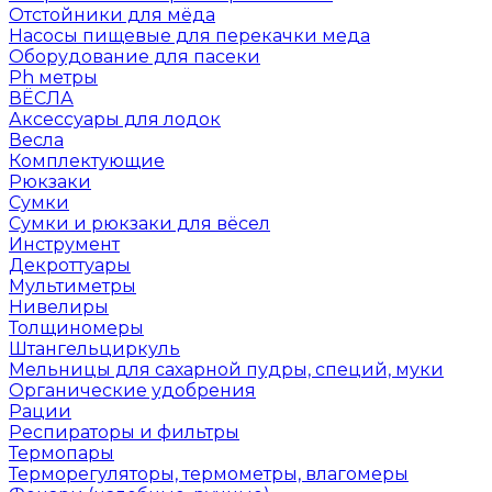
Отстойники для мёда
Насосы пищевые для перекачки меда
Оборудование для пасеки
Ph метры
ВЁСЛА
Аксессуары для лодок
Весла
Комплектующие
Рюкзаки
Сумки
Сумки и рюкзаки для вёсел
Инструмент
Декроттуары
Мультиметры
Нивелиры
Толщиномеры
Штангельциркуль
Мельницы для сахарной пудры, специй, муки
Органические удобрения
Рации
Респираторы и фильтры
Термопары
Терморегуляторы, термометры, влагомеры