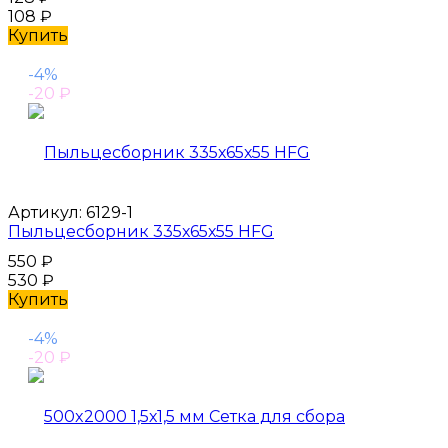
108
₽
Купить
-4%
-20
₽
Артикул:
6129-1
Пыльцесборник 335х65х55 HFG
550
₽
530
₽
Купить
-4%
-20
₽