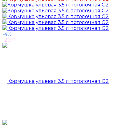
-4%
-20
₽