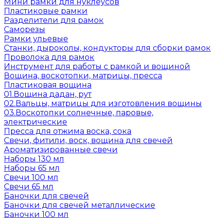
Мини рамки для нуклеусов
Пластиковые рамки
Разделители для рамок
Саморезы
Рамки ульевые
Станки, дыроколы, кондукторы для сборки рамок
Проволока для рамок
Инструмент для работы с рамкой и вощиной
Вощина, воскотопки, матрицы, пресса
Пластиковая вощина
01.Вощина дадан, рут
02.Вальцы, матрицы для изготовления вощины
03.Воскотопки солнечные, паровые,
электрические
Пресса для отжима воска, сока
Свечи, фитили, воск, вощина для свечей
Ароматизированные свечи
Наборы 130 мл
Наборы 65 мл
Свечи 100 мл
Свечи 65 мл
Баночки для свечей
Баночки для свечей металлические
Баночки 100 мл