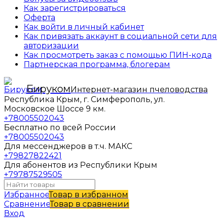
Как зарегистрироваться
Оферта
Как войти в личный кабинет
Как привязать аккаунт в социальной сети для
авторизации
Как просмотреть заказ с помощью ПИН-кода
Партнерская программа, блогерам
Бируком
Интернет-магазин пчеловодства
Республика Крым, г. Симферополь, ул.
Московское Шоссе 9 км.
+78005502043
Бесплатно по всей России
+78005502043
Для мессенджеров в т.ч. МАКС
+79827822421
Для абонентов из Республики Крым
+79787529505
Избранное
Товар в избранном
Сравнение
Товар в сравнении
Вход