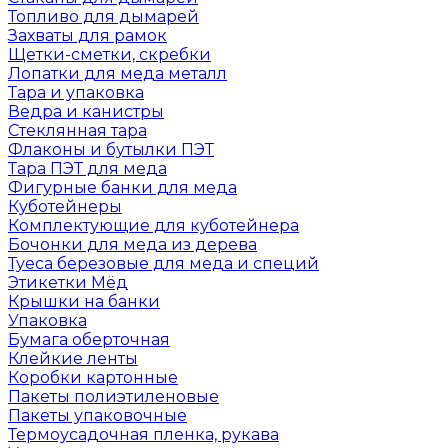
Топливо для дымарей
Захваты для рамок
Щетки-сметки, скребки
Лопатки для меда металл
Тара и упаковка
Ведра и канистры
Стеклянная тара
Флаконы и бутылки ПЭТ
Тара ПЭТ для меда
Фигурные банки для меда
Куботейнеры
Комплектующие для куботейнера
Бочонки для меда из дерева
Туеса березовые для меда и специй
Этикетки Мёд
Крышки на банки
Упаковка
Бумага оберточная
Клейкие ленты
Коробки картонные
Пакеты полиэтиленовые
Пакеты упаковочные
Термоусадочная пленка, рукава