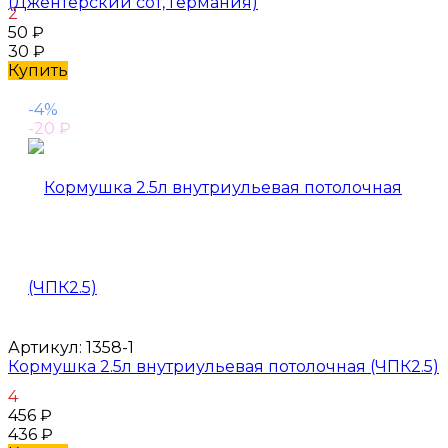
(Джентерский сот, Германия)
2
50
₽
30
₽
Купить
-4%
-20
₽
Артикул:
1358-1
Кормушка 2.5л внутриульевая потолочная (ЧПК2.5)
4
456
₽
436
₽