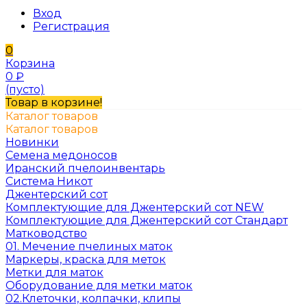
Вход
Регистрация
0
Корзина
0
₽
(пусто)
Товар в корзине!
Каталог товаров
Каталог товаров
Новинки
Семена медоносов
Иранский пчелоинвентарь
Система Никот
Джентерский сот
Комплектующие для Джентерский сот NEW
Комплектующие для Джентерский сот Стандарт
Матководство
01. Мечение пчелиных маток
Маркеры, краска для меток
Метки для маток
Оборудование для метки маток
02.Клеточки, колпачки, клипы