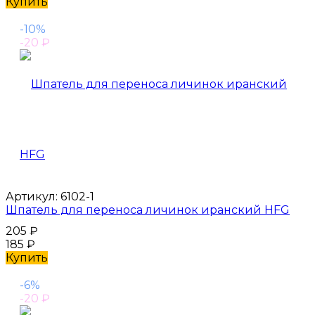
Купить
-10%
-20
₽
Артикул:
6102-1
Шпатель для переноса личинок иранский HFG
205
₽
185
₽
Купить
-6%
-20
₽