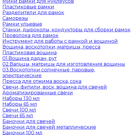
Мини рамки для нуклеусов
Пластиковые рамки
Разделители для рамок
Саморезы
Рамки ульевые
Станки, дыроколы, кондукторы для сборки рамок
Проволока для рамок
Инструмент для работы с рамкой и вощиной
Вощина, воскотопки, матрицы, пресса
Пластиковая вощина
01.Вощина дадан, рут
02.Вальцы, матрицы для изготовления вощины
03.Воскотопки солнечные, паровые,
электрические
Пресса для отжима воска, сока
Свечи, фитили, воск, вощина для свечей
Ароматизированные свечи
Наборы 130 мл
Наборы 65 мл
Свечи 100 мл
Свечи 65 мл
Баночки для свечей
Баночки для свечей металлические
Баночки 100 мл