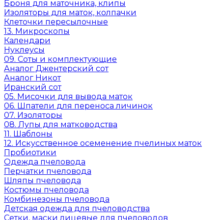
Броня для маточника, клипы
Изоляторы для маток, колпачки
Клеточки пересылочные
13. Микроскопы
Календари
Нуклеусы
09. Соты и комплектующие
Аналог Джентерский сот
Аналог Никот
Иранский сот
05. Мисочки для вывода маток
06. Шпатели для переноса личинок
07. Изоляторы
08. Лупы для матководства
11. Шаблоны
12. Искусственное осеменение пчелиных маток
Пробиотики
Одежда пчеловода
Перчатки пчеловода
Шляпы пчеловода
Костюмы пчеловода
Комбинезоны пчеловода
Детская одежда для пчеловодства
Сетки, маски лицевые для пчеловодов