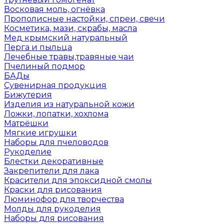
Восковая моль, огнёвка
Прополисные настойки, спреи, свечи
Косметика, мази, скрабы, масла
Мед крымский натуральный
Перга и пыльца
Лечебные травы,травяные чаи
Пчелиный подмор
БАДы
Сувенирная продукция
Бижутерия
Изделия из натуральной кожи
Ложки, лопатки, хохлома
Матрёшки
Мягкие игрушки
Наборы для пчеловодов
Рукоделие
Блестки декоративные
Закрепители для лака
Красители для эпоксидной смолы
Краски для рисования
Люминофор для творчества
Молды для рукоделия
Наборы для рисования