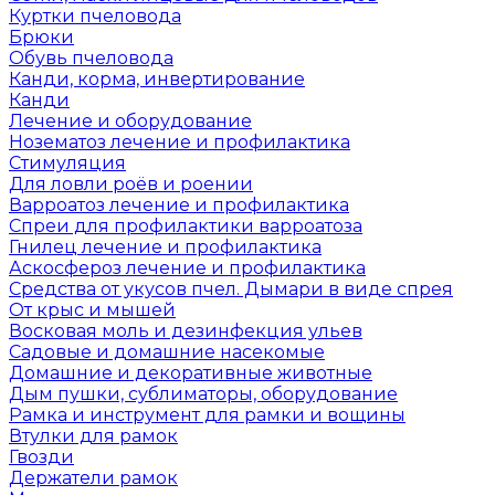
Куртки пчеловода
Брюки
Обувь пчеловода
Канди, корма, инвертирование
Канди
Лечение и оборудование
Нозематоз лечение и профилактика
Стимуляция
Для ловли роёв и роении
Варроатоз лечение и профилактика
Спреи для профилактики варроатоза
Гнилец лечение и профилактика
Аскосфероз лечение и профилактика
Средства от укусов пчел. Дымари в виде спрея
От крыс и мышей
Восковая моль и дезинфекция ульев
Садовые и домашние насекомые
Домашние и декоративные животные
Дым пушки, сублиматоры, оборудование
Рамка и инструмент для рамки и вощины
Втулки для рамок
Гвозди
Держатели рамок