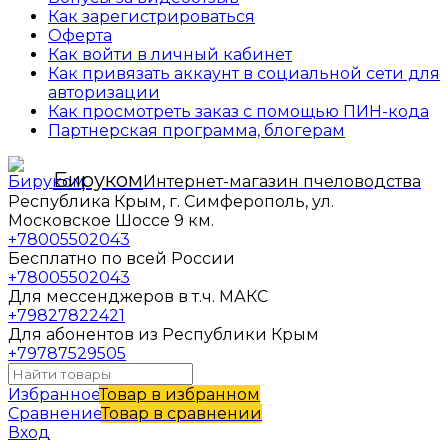
Как зарегистрироваться
Оферта
Как войти в личный кабинет
Как привязать аккаунт в социальной сети для
авторизации
Как просмотреть заказ с помощью ПИН-кода
Партнерская программа, блогерам
Бируком
Интернет-магазин пчеловодства
Республика Крым, г. Симферополь, ул.
Московское Шоссе 9 км.
+78005502043
Бесплатно по всей России
+78005502043
Для мессенджеров в т.ч. МАКС
+79827822421
Для абонентов из Республики Крым
+79787529505
Избранное
Товар в избранном
Сравнение
Товар в сравнении
Вход