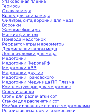
Упаковочная пленка
Термосы
Откачка меда
Краны для слива меда
Фильтры, сита, воронки для меда
Воронки
Жесткие фильтры
Мягкие фильтры
Привода медогонок
Рефрактометры и ареометры
Декристаллизаторы меда
Лопатки, ложки для меда
Медогонки
Медогонки Феролайф
Медогонки АВВ
Медогонки другие
Медогонки Грановского
Медогонки Медуница ПП Плазма
Комплектующие для медогонок
Столы и станки
Столы для распечатки сот
Станки для распечатки сот
Комбинированные столы с медогонками
Рекристаллизаторы и кремовалки