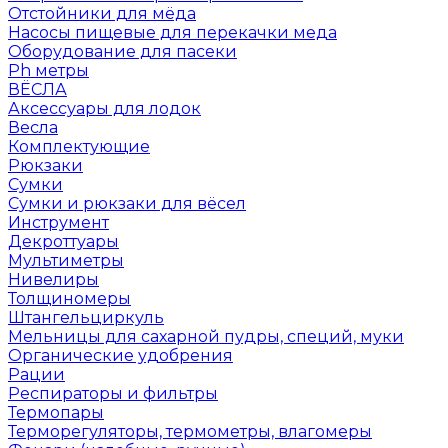
Отстойники для мёда
Насосы пищевые для перекачки меда
Оборудование для пасеки
Ph метры
ВЁСЛА
Аксессуары для лодок
Весла
Комплектующие
Рюкзаки
Сумки
Сумки и рюкзаки для вёсел
Инструмент
Декроттуары
Мультиметры
Нивелиры
Толщиномеры
Штангельциркуль
Мельницы для сахарной пудры, специй, муки
Органические удобрения
Рации
Респираторы и фильтры
Термопары
Терморегуляторы, термометры, влагомеры