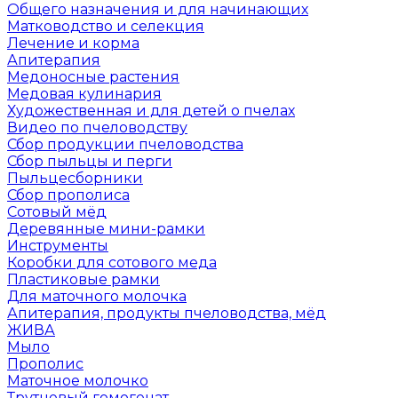
Общего назначения и для начинающих
Матководство и селекция
Лечение и корма
Апитерапия
Медоносные растения
Медовая кулинария
Художественная и для детей о пчелах
Видео по пчеловодству
Сбор продукции пчеловодства
Сбор пыльцы и перги
Пыльцесборники
Сбор прополиса
Сотовый мёд
Деревянные мини-рамки
Инструменты
Коробки для сотового меда
Пластиковые рамки
Для маточного молочка
Апитерапия, продукты пчеловодства, мёд
ЖИВА
Мыло
Прополис
Маточное молочко
Трутневый гомогенат