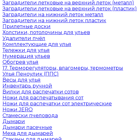
Заградители летковые на верхний леток (металл)
Заградители летковые на верхний леток (пластик)
Заградители на нижний леток металл
Заградители на нижний леток пластик
Прилетные доски
Холстики, потолочины для ульев
Удалители пчёл
Комплектующие для улья
Тележки для улья
Нумерация ульев
Обогрев улья
17. Терморегуляторы, влагомеры, термометры
Улья Пеноулик (ППС)
Весы для улья
Инвентарь ручной
Вилки для распечатки сотов
Ножи для распечатывания сот
Ножи для распечатки сот электрические
Ножи JERO
Стамески пчеловода
Дымари
Дымари пасечные
Меха для дымарей
Стаканы для дымарей