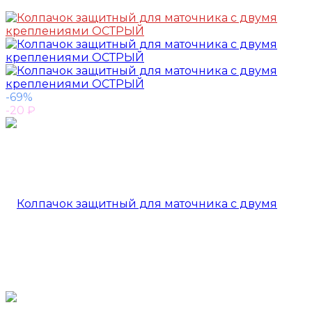
-69%
-20
₽