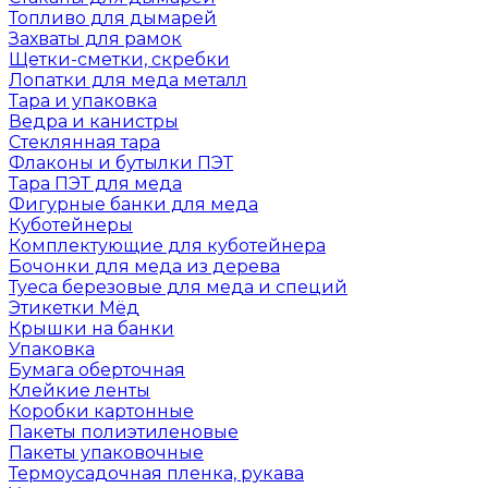
Топливо для дымарей
Захваты для рамок
Щетки-сметки, скребки
Лопатки для меда металл
Тара и упаковка
Ведра и канистры
Стеклянная тара
Флаконы и бутылки ПЭТ
Тара ПЭТ для меда
Фигурные банки для меда
Куботейнеры
Комплектующие для куботейнера
Бочонки для меда из дерева
Туеса березовые для меда и специй
Этикетки Мёд
Крышки на банки
Упаковка
Бумага оберточная
Клейкие ленты
Коробки картонные
Пакеты полиэтиленовые
Пакеты упаковочные
Термоусадочная пленка, рукава