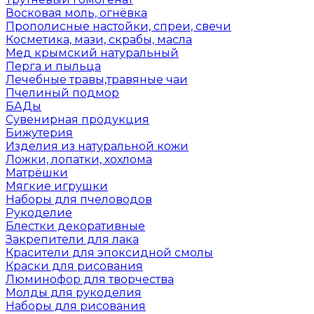
Восковая моль, огнёвка
Прополисные настойки, спреи, свечи
Косметика, мази, скрабы, масла
Мед крымский натуральный
Перга и пыльца
Лечебные травы,травяные чаи
Пчелиный подмор
БАДы
Сувенирная продукция
Бижутерия
Изделия из натуральной кожи
Ложки, лопатки, хохлома
Матрёшки
Мягкие игрушки
Наборы для пчеловодов
Рукоделие
Блестки декоративные
Закрепители для лака
Красители для эпоксидной смолы
Краски для рисования
Люминофор для творчества
Молды для рукоделия
Наборы для рисования