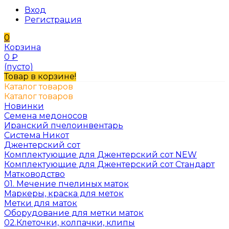
Вход
Регистрация
0
Корзина
0
₽
(пусто)
Товар в корзине!
Каталог товаров
Каталог товаров
Новинки
Семена медоносов
Иранский пчелоинвентарь
Система Никот
Джентерский сот
Комплектующие для Джентерский сот NEW
Комплектующие для Джентерский сот Стандарт
Матководство
01. Мечение пчелиных маток
Маркеры, краска для меток
Метки для маток
Оборудование для метки маток
02.Клеточки, колпачки, клипы