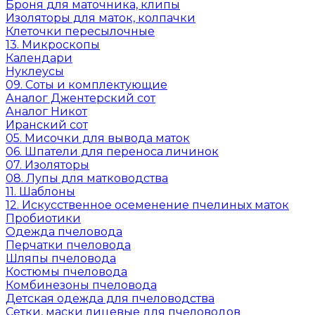
Броня для маточника, клипы
Изоляторы для маток, колпачки
Клеточки пересылочные
13. Микроскопы
Календари
Нуклеусы
09. Соты и комплектующие
Аналог Джентерский сот
Аналог Никот
Иранский сот
05. Мисочки для вывода маток
06. Шпатели для переноса личинок
07. Изоляторы
08. Лупы для матководства
11. Шаблоны
12. Искусственное осеменение пчелиных маток
Пробиотики
Одежда пчеловода
Перчатки пчеловода
Шляпы пчеловода
Костюмы пчеловода
Комбинезоны пчеловода
Детская одежда для пчеловодства
Сетки, маски лицевые для пчеловодов