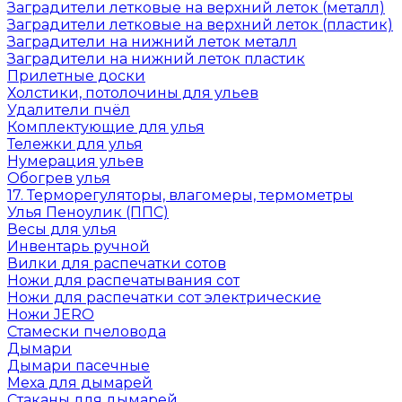
Заградители летковые на верхний леток (металл)
Заградители летковые на верхний леток (пластик)
Заградители на нижний леток металл
Заградители на нижний леток пластик
Прилетные доски
Холстики, потолочины для ульев
Удалители пчёл
Комплектующие для улья
Тележки для улья
Нумерация ульев
Обогрев улья
17. Терморегуляторы, влагомеры, термометры
Улья Пеноулик (ППС)
Весы для улья
Инвентарь ручной
Вилки для распечатки сотов
Ножи для распечатывания сот
Ножи для распечатки сот электрические
Ножи JERO
Стамески пчеловода
Дымари
Дымари пасечные
Меха для дымарей
Стаканы для дымарей