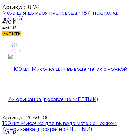
Артикул:
1817-1
Меха для дымаря пчеловода h187 (иск. кожа,
желтый)
470
₽
450
₽
Купить
-4%
-20
₽
Артикул:
2088-100
100 шт. Мисочка для вывода маток с ножкой
Американка (прозрачно ЖЁЛТЫЙ)
470
₽