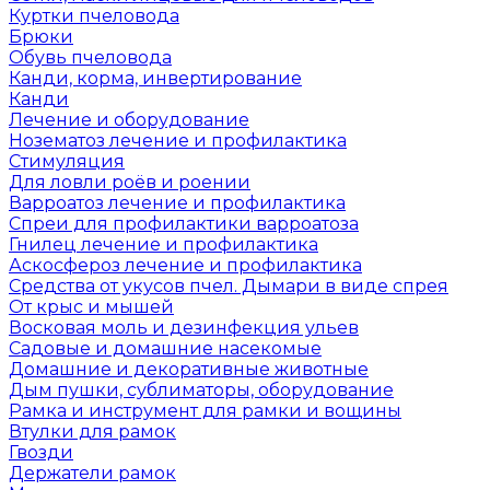
Куртки пчеловода
Брюки
Обувь пчеловода
Канди, корма, инвертирование
Канди
Лечение и оборудование
Нозематоз лечение и профилактика
Стимуляция
Для ловли роёв и роении
Варроатоз лечение и профилактика
Спреи для профилактики варроатоза
Гнилец лечение и профилактика
Аскосфероз лечение и профилактика
Средства от укусов пчел. Дымари в виде спрея
От крыс и мышей
Восковая моль и дезинфекция ульев
Садовые и домашние насекомые
Домашние и декоративные животные
Дым пушки, сублиматоры, оборудование
Рамка и инструмент для рамки и вощины
Втулки для рамок
Гвозди
Держатели рамок