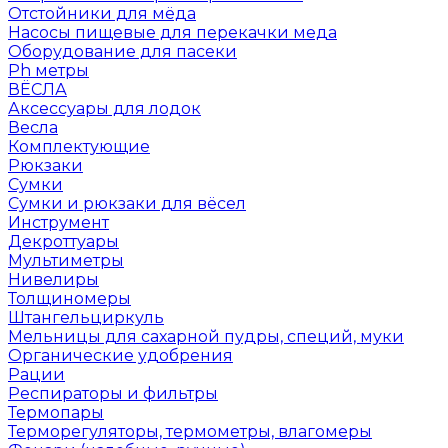
Отстойники для мёда
Насосы пищевые для перекачки меда
Оборудование для пасеки
Ph метры
ВЁСЛА
Аксессуары для лодок
Весла
Комплектующие
Рюкзаки
Сумки
Сумки и рюкзаки для вёсел
Инструмент
Декроттуары
Мультиметры
Нивелиры
Толщиномеры
Штангельциркуль
Мельницы для сахарной пудры, специй, муки
Органические удобрения
Рации
Респираторы и фильтры
Термопары
Терморегуляторы, термометры, влагомеры