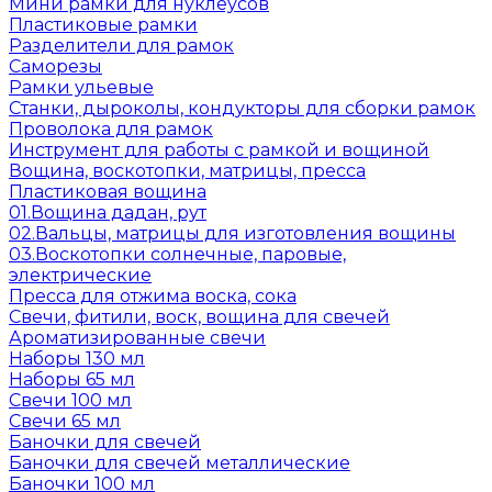
Мини рамки для нуклеусов
Пластиковые рамки
Разделители для рамок
Саморезы
Рамки ульевые
Станки, дыроколы, кондукторы для сборки рамок
Проволока для рамок
Инструмент для работы с рамкой и вощиной
Вощина, воскотопки, матрицы, пресса
Пластиковая вощина
01.Вощина дадан, рут
02.Вальцы, матрицы для изготовления вощины
03.Воскотопки солнечные, паровые,
электрические
Пресса для отжима воска, сока
Свечи, фитили, воск, вощина для свечей
Ароматизированные свечи
Наборы 130 мл
Наборы 65 мл
Свечи 100 мл
Свечи 65 мл
Баночки для свечей
Баночки для свечей металлические
Баночки 100 мл