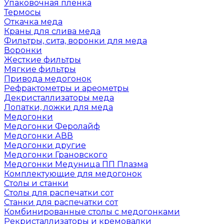
Упаковочная пленка
Термосы
Откачка меда
Краны для слива меда
Фильтры, сита, воронки для меда
Воронки
Жесткие фильтры
Мягкие фильтры
Привода медогонок
Рефрактометры и ареометры
Декристаллизаторы меда
Лопатки, ложки для меда
Медогонки
Медогонки Феролайф
Медогонки АВВ
Медогонки другие
Медогонки Грановского
Медогонки Медуница ПП Плазма
Комплектующие для медогонок
Столы и станки
Столы для распечатки сот
Станки для распечатки сот
Комбинированные столы с медогонками
Рекристаллизаторы и кремовалки