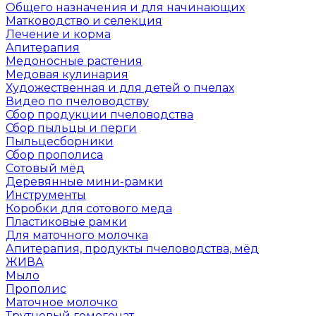
Общего назначения и для начинающих
Матководство и селекция
Лечение и корма
Апитерапия
Медоносные растения
Медовая кулинария
Художественная и для детей о пчелах
Видео по пчеловодству
Сбор продукции пчеловодства
Сбор пыльцы и перги
Пыльцесборники
Сбор прополиса
Сотовый мёд
Деревянные мини-рамки
Инструменты
Коробки для сотового меда
Пластиковые рамки
Для маточного молочка
Апитерапия, продукты пчеловодства, мёд
ЖИВА
Мыло
Прополис
Маточное молочко
Трутневый гомогенат