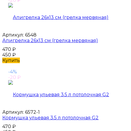
-20
₽
Артикул:
6548
Апигрелка 26х13 см (грелка мервяная)
470
₽
450
₽
Купить
-4%
-20
₽
Артикул:
6572-1
Кормушка ульевая 3.5 л потолочная G2
470
₽