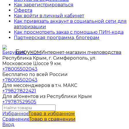
Как зарегистрироваться
Оферта
Как войти в личный кабинет
Как привязать аккаунт в социальной сети для
авторизации
Как просмотреть заказ с помощью ПИН-кода
Партнерская программа, блогерам
Бируком
Интернет-магазин пчеловодства
Республика Крым, г. Симферополь, ул.
Московское Шоссе 9 км.
+78005502043
Бесплатно по всей России
+78005502043
Для мессенджеров в т.ч. МАКС
+79827822421
Для абонентов из Республики Крым
+79787529505
Избранное
Товар в избранном
Сравнение
Товар в сравнении
Вход