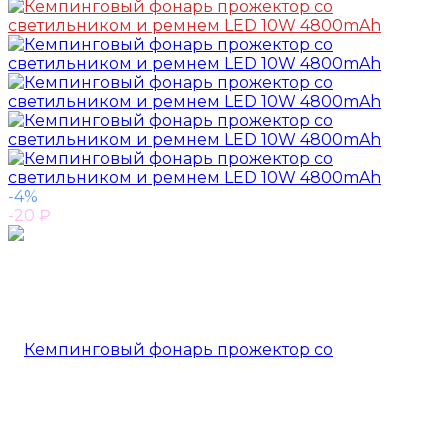
-4%
-20
₽