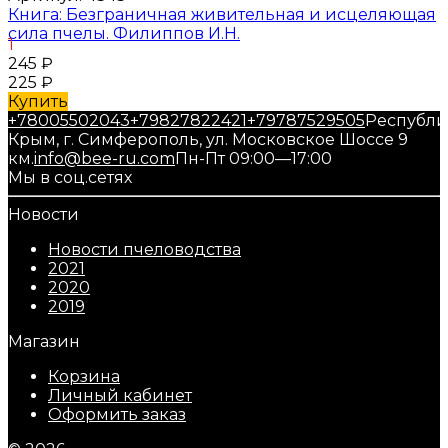
Книга: Безграничная живительная и исцеляющая
сила пчелы. Филиппов И.Н.
1
245
₽
225
₽
Купить
+78005502043
+79827822421
+79787529505
Республи
Крым, г. Симферополь, ул. Московское Шоссе 9
км.
info@bee-ru.com
Пн-Пт 09:00—17:00
Мы в соц.сетях
Новости
Новости пчеловодства
2021
2020
2019
Магазин
Корзина
Личный кабинет
Оформить заказ