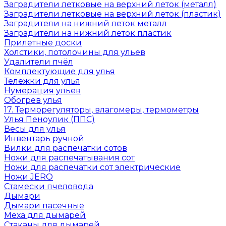
Заградители летковые на верхний леток (металл)
Заградители летковые на верхний леток (пластик)
Заградители на нижний леток металл
Заградители на нижний леток пластик
Прилетные доски
Холстики, потолочины для ульев
Удалители пчёл
Комплектующие для улья
Тележки для улья
Нумерация ульев
Обогрев улья
17. Терморегуляторы, влагомеры, термометры
Улья Пеноулик (ППС)
Весы для улья
Инвентарь ручной
Вилки для распечатки сотов
Ножи для распечатывания сот
Ножи для распечатки сот электрические
Ножи JERO
Стамески пчеловода
Дымари
Дымари пасечные
Меха для дымарей
Стаканы для дымарей