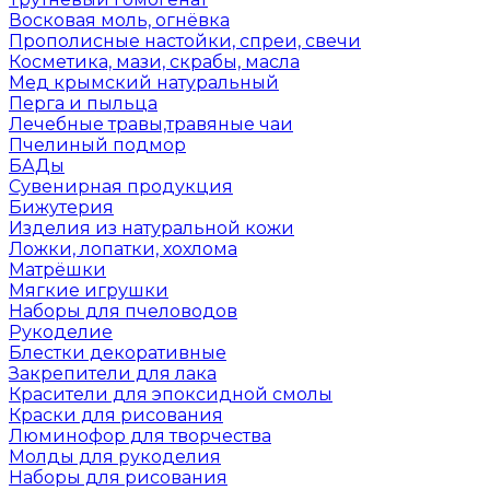
Восковая моль, огнёвка
Прополисные настойки, спреи, свечи
Косметика, мази, скрабы, масла
Мед крымский натуральный
Перга и пыльца
Лечебные травы,травяные чаи
Пчелиный подмор
БАДы
Сувенирная продукция
Бижутерия
Изделия из натуральной кожи
Ложки, лопатки, хохлома
Матрёшки
Мягкие игрушки
Наборы для пчеловодов
Рукоделие
Блестки декоративные
Закрепители для лака
Красители для эпоксидной смолы
Краски для рисования
Люминофор для творчества
Молды для рукоделия
Наборы для рисования