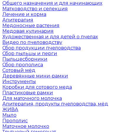
Общего назначения и для начинающих
Матководство и селекция
Лечение и корма
Апитерапия
Медоносные растения
Медовая кулинария
Художественная и для детей о пчелах
Видео по пчеловодству
Сбор продукции пчеловодства
Сбор пыльцы и перги
Пыльцесборники
Сбор прополиса
Сотовый мёд
Деревянные мини-рамки
Инструменты
Коробки для сотового меда
Пластиковые рамки
Для маточного молочка
Апитерапия, продукты пчеловодства, мёд
ЖИВА
Мыло
Прополис
Маточное молочко
Трутневый гомогенат