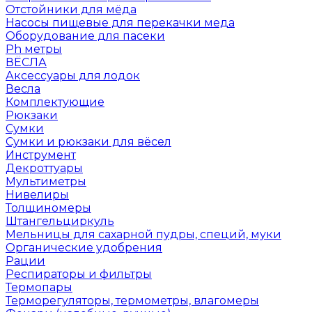
Отстойники для мёда
Насосы пищевые для перекачки меда
Оборудование для пасеки
Ph метры
ВЁСЛА
Аксессуары для лодок
Весла
Комплектующие
Рюкзаки
Сумки
Сумки и рюкзаки для вёсел
Инструмент
Декроттуары
Мультиметры
Нивелиры
Толщиномеры
Штангельциркуль
Мельницы для сахарной пудры, специй, муки
Органические удобрения
Рации
Респираторы и фильтры
Термопары
Терморегуляторы, термометры, влагомеры