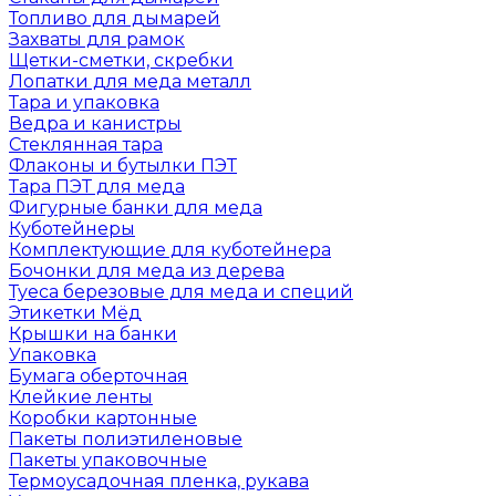
Топливо для дымарей
Захваты для рамок
Щетки-сметки, скребки
Лопатки для меда металл
Тара и упаковка
Ведра и канистры
Стеклянная тара
Флаконы и бутылки ПЭТ
Тара ПЭТ для меда
Фигурные банки для меда
Куботейнеры
Комплектующие для куботейнера
Бочонки для меда из дерева
Туеса березовые для меда и специй
Этикетки Мёд
Крышки на банки
Упаковка
Бумага оберточная
Клейкие ленты
Коробки картонные
Пакеты полиэтиленовые
Пакеты упаковочные
Термоусадочная пленка, рукава