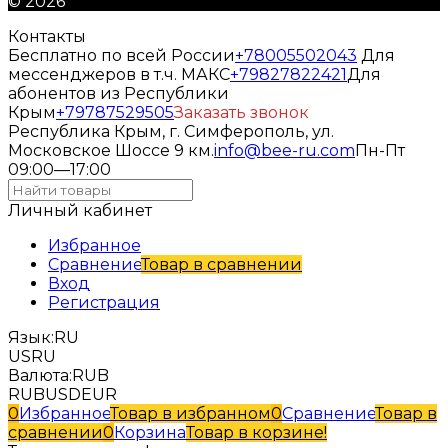
© 2026
Контакты
Бесплатно по всей России
+78005502043
Для
мессенджеров в т.ч. МАКС
+79827822421
Для
абонентов из Республики
Крым
+79787529505
Заказать звонок
Республика Крым, г. Симферополь, ул.
Московское Шоссе 9 км.
info@bee-ru.com
Пн-Пт
09:00—17:00
Личный кабинет
Избранное
Сравнение
Товар в сравнении
Вход
Регистрация
Язык:
RU
US
RU
Валюта:
RUB
RUB
USD
EUR
0
Избранное
Товар в избранном
0
Сравнение
Товар в
сравнении
0
Корзина
Товар в корзине!