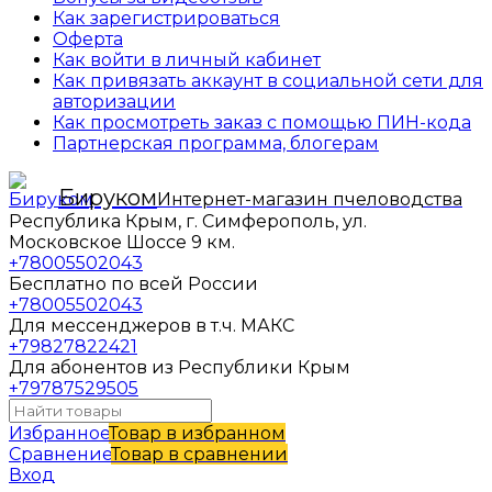
Как зарегистрироваться
Оферта
Как войти в личный кабинет
Как привязать аккаунт в социальной сети для
авторизации
Как просмотреть заказ с помощью ПИН-кода
Партнерская программа, блогерам
Бируком
Интернет-магазин пчеловодства
Республика Крым, г. Симферополь, ул.
Московское Шоссе 9 км.
+78005502043
Бесплатно по всей России
+78005502043
Для мессенджеров в т.ч. МАКС
+79827822421
Для абонентов из Республики Крым
+79787529505
Избранное
Товар в избранном
Сравнение
Товар в сравнении
Вход