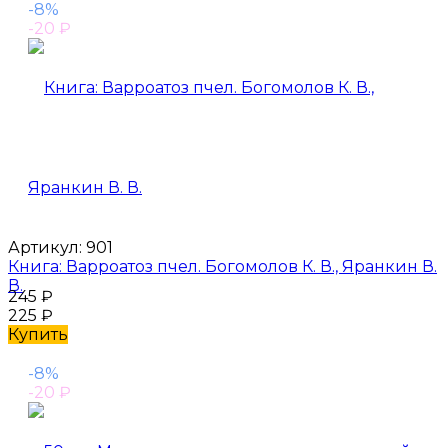
-8%
-20
₽
Артикул:
901
Книга: Варроатоз пчел. Богомолов К. В., Яранкин В.
В.
245
₽
225
₽
Купить
-8%
-20
₽