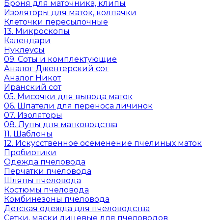
Броня для маточника, клипы
Изоляторы для маток, колпачки
Клеточки пересылочные
13. Микроскопы
Календари
Нуклеусы
09. Соты и комплектующие
Аналог Джентерский сот
Аналог Никот
Иранский сот
05. Мисочки для вывода маток
06. Шпатели для переноса личинок
07. Изоляторы
08. Лупы для матководства
11. Шаблоны
12. Искусственное осеменение пчелиных маток
Пробиотики
Одежда пчеловода
Перчатки пчеловода
Шляпы пчеловода
Костюмы пчеловода
Комбинезоны пчеловода
Детская одежда для пчеловодства
Сетки, маски лицевые для пчеловодов