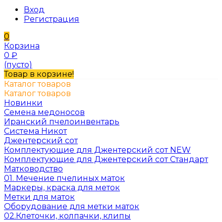
Вход
Регистрация
0
Корзина
0
₽
(пусто)
Товар в корзине!
Каталог товаров
Каталог товаров
Новинки
Семена медоносов
Иранский пчелоинвентарь
Система Никот
Джентерский сот
Комплектующие для Джентерский сот NEW
Комплектующие для Джентерский сот Стандарт
Матководство
01. Мечение пчелиных маток
Маркеры, краска для меток
Метки для маток
Оборудование для метки маток
02.Клеточки, колпачки, клипы