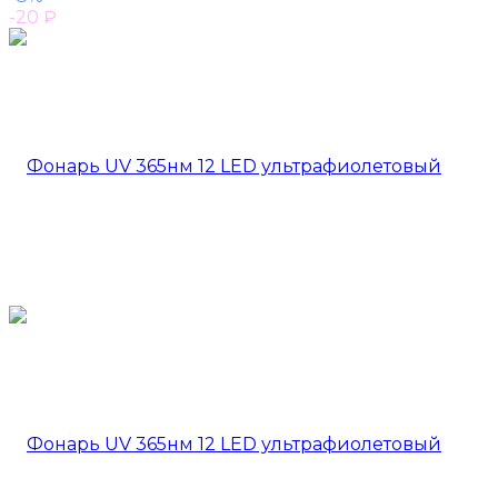
-20
₽