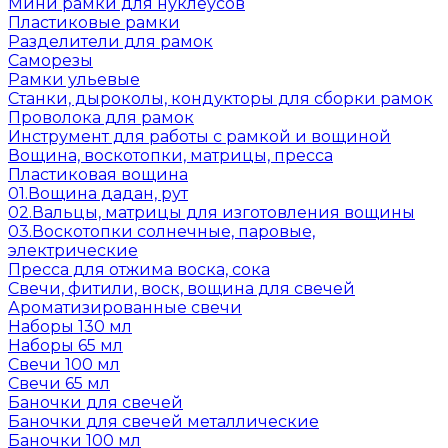
Мини рамки для нуклеусов
Пластиковые рамки
Разделители для рамок
Саморезы
Рамки ульевые
Станки, дыроколы, кондукторы для сборки рамок
Проволока для рамок
Инструмент для работы с рамкой и вощиной
Вощина, воскотопки, матрицы, пресса
Пластиковая вощина
01.Вощина дадан, рут
02.Вальцы, матрицы для изготовления вощины
03.Воскотопки солнечные, паровые,
электрические
Пресса для отжима воска, сока
Свечи, фитили, воск, вощина для свечей
Ароматизированные свечи
Наборы 130 мл
Наборы 65 мл
Свечи 100 мл
Свечи 65 мл
Баночки для свечей
Баночки для свечей металлические
Баночки 100 мл