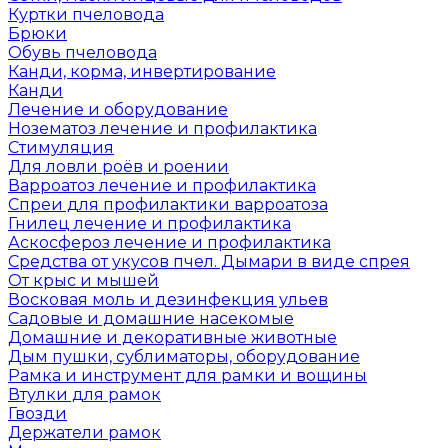
Куртки пчеловода
Брюки
Обувь пчеловода
Канди, корма, инвертирование
Канди
Лечение и оборудование
Нозематоз лечение и профилактика
Стимуляция
Для ловли роёв и роении
Варроатоз лечение и профилактика
Спреи для профилактики варроатоза
Гнилец лечение и профилактика
Аскосфероз лечение и профилактика
Средства от укусов пчел. Дымари в виде спрея
От крыс и мышей
Восковая моль и дезинфекция ульев
Садовые и домашние насекомые
Домашние и декоративные животные
Дым пушки, сублиматоры, оборудование
Рамка и инструмент для рамки и вощины
Втулки для рамок
Гвозди
Держатели рамок