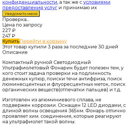
конфиденциальности
, а так же с
условиями
предоставления услуг
и принимаю их
Проверка...
Цена по запросу
227
₽
247
₽
Купить
Перейти в корзину
Этот товар купили 3 раза за последние 30 дней
Описание
Компактный ручной Светодиодный
Ультрафиолетовый Фонарик
будет полезен тем, у
кого стоит задача проверки на подлинность
денежных купюр, поиски течи антифриза, поиск
люминесцентных и флуоресцентных меток, поиск
органических веществ(отпечатки пальцев) и т.д.
Изготовлен из алюминиевого сплава, не
подвержен коррозии. Оснащен 12 LED диодами, с
длиной волны освещения 365нм. Фонарь отлично
проявляет хим. соединения, которые реагируют
на ультрафиолет такой волны.