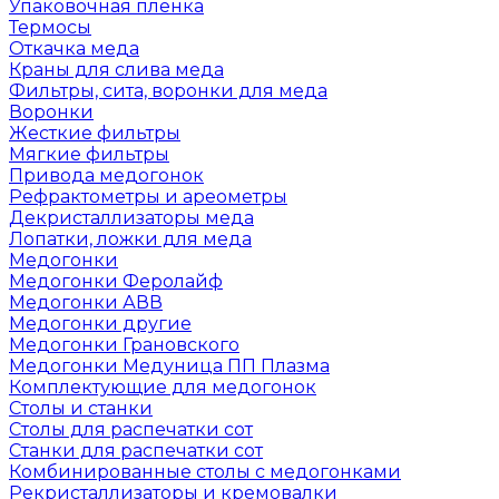
Упаковочная пленка
Термосы
Откачка меда
Краны для слива меда
Фильтры, сита, воронки для меда
Воронки
Жесткие фильтры
Мягкие фильтры
Привода медогонок
Рефрактометры и ареометры
Декристаллизаторы меда
Лопатки, ложки для меда
Медогонки
Медогонки Феролайф
Медогонки АВВ
Медогонки другие
Медогонки Грановского
Медогонки Медуница ПП Плазма
Комплектующие для медогонок
Столы и станки
Столы для распечатки сот
Станки для распечатки сот
Комбинированные столы с медогонками
Рекристаллизаторы и кремовалки