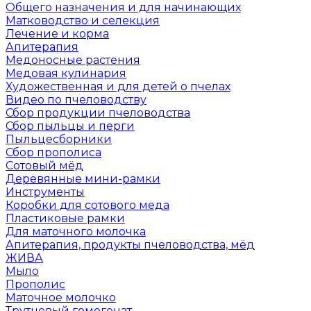
Общего назначения и для начинающих
Матководство и селекция
Лечение и корма
Апитерапия
Медоносные растения
Медовая кулинария
Художественная и для детей о пчелах
Видео по пчеловодству
Сбор продукции пчеловодства
Сбор пыльцы и перги
Пыльцесборники
Сбор прополиса
Сотовый мёд
Деревянные мини-рамки
Инструменты
Коробки для сотового меда
Пластиковые рамки
Для маточного молочка
Апитерапия, продукты пчеловодства, мёд
ЖИВА
Мыло
Прополис
Маточное молочко
Трутневый гомогенат