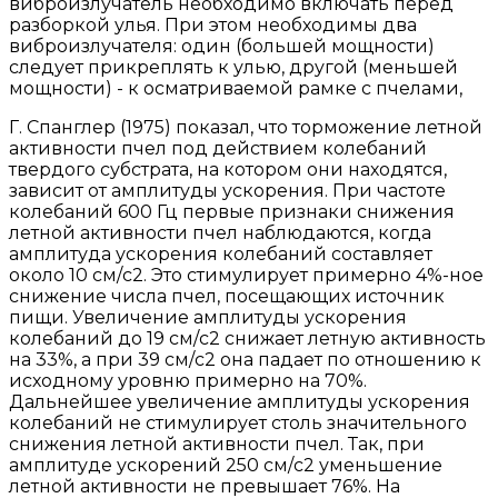
виброизлучатель необходимо включать перед
разборкой улья. При этом необходимы два
виброизлучателя: один (большей мощности)
следует прикреплять к улью, другой (меньшей
мощности) - к осматриваемой рамке с пчелами,
Г. Спанглер (1975) показал, что торможение летной
активности пчел под действием колебаний
твердого субстрата, на котором они находятся,
зависит от амплитуды ускорения. При частоте
колебаний 600 Гц первые признаки снижения
летной активности пчел наблюдаются, когда
амплитуда ускорения колебаний составляет
около 10 см/с2. Это стимулирует примерно 4%-ное
снижение числа пчел, посещающих источник
пищи. Увеличение амплитуды ускорения
колебаний до 19 см/с2 снижает летную активность
на 33%, а при 39 см/с2 она падает по отношению к
исходному уровню примерно на 70%.
Дальнейшее увеличение амплитуды ускорения
колебаний не стимулирует столь значительного
снижения летной активности пчел. Так, при
амплитуде ускорений 250 см/с2 уменьшение
летной активности не превышает 76%. На