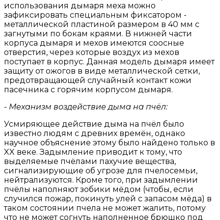
использования дымаря меха можно
зафиксировать специальным фиксатором -
металлической пластиной размером в 40 мм с
загнутыми по бокам краями. В нижней части
корпуса дымаря и мехов имеются соосные
отверстия, через которые воздух из мехов
поступает в корпус. Данная модель дымаря имеет
защиту от ожогов в виде металлической сетки,
предотвращающей случайный контакт кожи
пасечника с горячим корпусом дымаря.
- Механизм воздействие дыма на пчёл:
Усмиряющее действие дыма на пчёл было
известно людям с древних времён, однако
научное объяснение этому было найдено только в
XX веке. Задымление приводит к тому, что
выделяемые пчёлами пахучие вещества,
сигнализирующие об угрозе для пчелосемьи,
нейтрализуются. Кроме того, при задымлении
пчёлы наполняют зобики мёдом (чтобы, если
случился пожар, покинуть улей с запасом мёда) в
таком состоянии пчела не может жалить, потому
что не может согнуть наполненное брюшко под