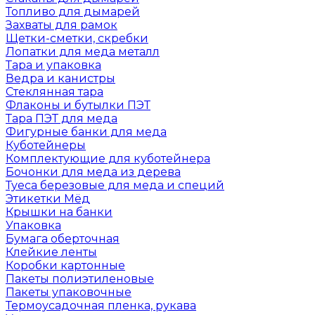
Топливо для дымарей
Захваты для рамок
Щетки-сметки, скребки
Лопатки для меда металл
Тара и упаковка
Ведра и канистры
Стеклянная тара
Флаконы и бутылки ПЭТ
Тара ПЭТ для меда
Фигурные банки для меда
Куботейнеры
Комплектующие для куботейнера
Бочонки для меда из дерева
Туеса березовые для меда и специй
Этикетки Мёд
Крышки на банки
Упаковка
Бумага оберточная
Клейкие ленты
Коробки картонные
Пакеты полиэтиленовые
Пакеты упаковочные
Термоусадочная пленка, рукава