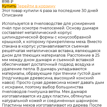
898
₽
Купить
Перейти в корзину
Этот товар купили 4 раза за последние 30 дней
Описание
Используется в пчеловодстве для усмирения
пчёл при осмотре пчелосемей. Основу дымаря
составляет металлический корпус
цилиндрической формы с конусообразной
крышкой, к которому прикреплены меха. Вместо
стакана в корпус устанавливается съемная
решётчатая металлическая вставка, являющаяся
дном для тлеющих материалов. Расстояние в 25
мм между дном дымаря и съемной вставкой
обеспечивает достаточный подвод воздуха и
удаление пепла. В дымарь укладываются
материалы, образующие при тлении густой дым
(подгнившая древесина, высохший конский
навоз). Просто сухая древесина может давать дым
с искрами, поэтому выбор большинства
пчеловодов гнилушка ветлы. Мех дымаря
изготавливается из двух пластин, обтянутых
натуральной кожей и соединённых шарниром.
Пластины мехов изготавливают из дерева. После