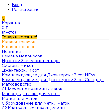
Вход
Регистрация
0
Корзина
0
₽
(пусто)
Товар в корзине!
Каталог товаров
Каталог товаров
Новинки
Семена медоносов
Иранский пчелоинвентарь
Система Никот
Джентерский сот
Комплектующие для Джентерский сот NEW
Комплектующие для Джентерский сот Стандарт
Матководство
01. Мечение пчелиных маток
Маркеры, краска для меток
Метки для маток
Оборудование для метки маток
02.Клеточки, колпачки, клипы