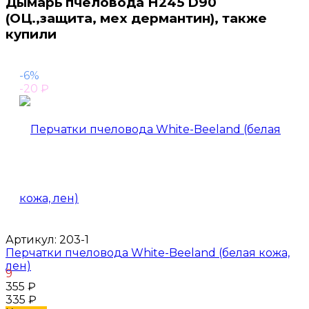
Дымарь пчеловода H245 D90
(ОЦ.,защита, мех дермантин), также
купили
-6%
-20
₽
Артикул:
203-1
Перчатки пчеловода White-Beeland (белая кожа,
лен)
9
355
₽
335
₽