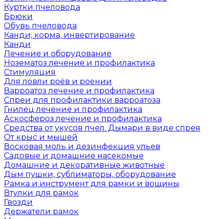
Куртки пчеловода
Брюки
Обувь пчеловода
Канди, корма, инвертирование
Канди
Лечение и оборудование
Нозематоз лечение и профилактика
Стимуляция
Для ловли роёв и роении
Варроатоз лечение и профилактика
Спреи для профилактики варроатоза
Гнилец лечение и профилактика
Аскосфероз лечение и профилактика
Средства от укусов пчел. Дымари в виде спрея
От крыс и мышей
Восковая моль и дезинфекция ульев
Садовые и домашние насекомые
Домашние и декоративные животные
Дым пушки, сублиматоры, оборудование
Рамка и инструмент для рамки и вощины
Втулки для рамок
Гвозди
Держатели рамок