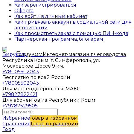
Как зарегистрироваться
Оферта
Как войти в личный кабинет
Как привязать аккаунт в социальной сети для
авторизации
Как просмотреть заказ с помощью ПИН-кода
Партнерская программа, блогерам
Бируком
Интернет-магазин пчеловодства
Республика Крым, г. Симферополь, ул.
Московское Шоссе 9 км.
+78005502043
Бесплатно по всей России
+78005502043
Для мессенджеров в т.ч. МАКС
+79827822421
Для абонентов из Республики Крым
+79787529505
Избранное
Товар в избранном
Сравнение
Товар в сравнении
Вход