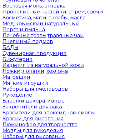
Восковая моль, огнёвка
Прополисные настойки, спреи, свечи
Косметика, мази, скрабы, масла
Мед крымский натуральный
Перга и пыльца
Лечебные травы,травяные чаи
Пчелиный подмор
БАДы
Сувенирная продукция
Бижутерия
Изделия из натуральной кожи
Ложки, лопатки, хохлома
Матрёшки
Мягкие игрушки
Наборы для пчеловодов
Рукоделие
Блестки декоративные
Закрепители для лака
Красители для эпоксидной смолы
Краски для рисования
Люминофор для творчества
Молды для рукоделия
Наборы для рисования