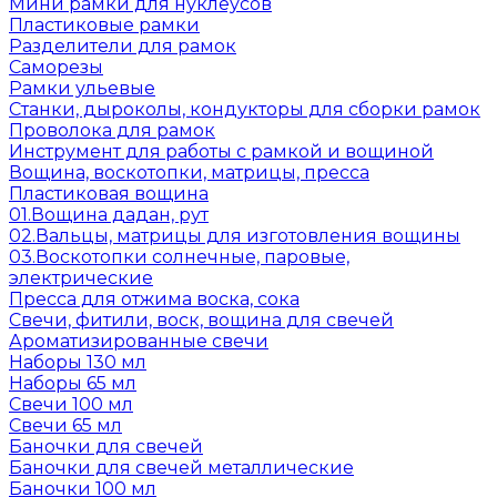
Мини рамки для нуклеусов
Пластиковые рамки
Разделители для рамок
Саморезы
Рамки ульевые
Станки, дыроколы, кондукторы для сборки рамок
Проволока для рамок
Инструмент для работы с рамкой и вощиной
Вощина, воскотопки, матрицы, пресса
Пластиковая вощина
01.Вощина дадан, рут
02.Вальцы, матрицы для изготовления вощины
03.Воскотопки солнечные, паровые,
электрические
Пресса для отжима воска, сока
Свечи, фитили, воск, вощина для свечей
Ароматизированные свечи
Наборы 130 мл
Наборы 65 мл
Свечи 100 мл
Свечи 65 мл
Баночки для свечей
Баночки для свечей металлические
Баночки 100 мл