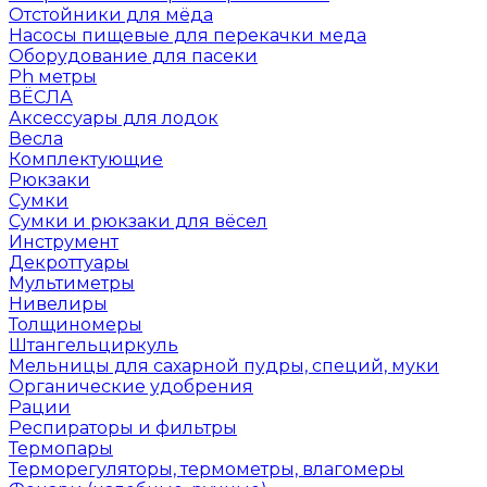
Отстойники для мёда
Насосы пищевые для перекачки меда
Оборудование для пасеки
Ph метры
ВЁСЛА
Аксессуары для лодок
Весла
Комплектующие
Рюкзаки
Сумки
Сумки и рюкзаки для вёсел
Инструмент
Декроттуары
Мультиметры
Нивелиры
Толщиномеры
Штангельциркуль
Мельницы для сахарной пудры, специй, муки
Органические удобрения
Рации
Респираторы и фильтры
Термопары
Терморегуляторы, термометры, влагомеры