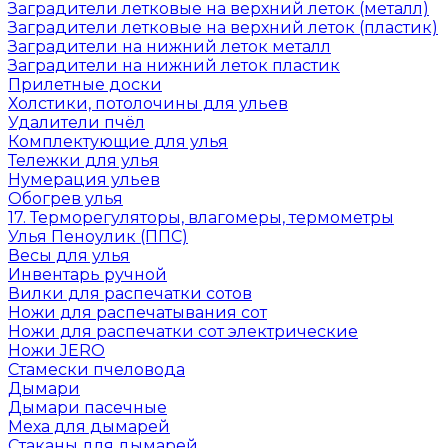
Заградители летковые на верхний леток (металл)
Заградители летковые на верхний леток (пластик)
Заградители на нижний леток металл
Заградители на нижний леток пластик
Прилетные доски
Холстики, потолочины для ульев
Удалители пчёл
Комплектующие для улья
Тележки для улья
Нумерация ульев
Обогрев улья
17. Терморегуляторы, влагомеры, термометры
Улья Пеноулик (ППС)
Весы для улья
Инвентарь ручной
Вилки для распечатки сотов
Ножи для распечатывания сот
Ножи для распечатки сот электрические
Ножи JERO
Стамески пчеловода
Дымари
Дымари пасечные
Меха для дымарей
Стаканы для дымарей