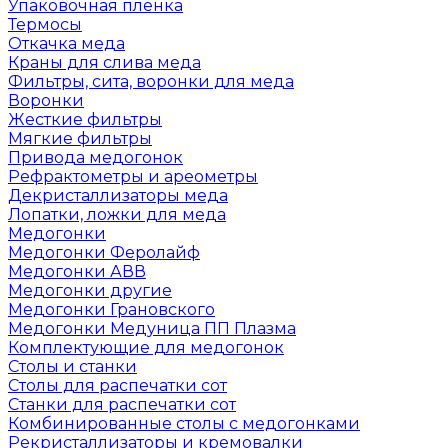
Упаковочная пленка
Термосы
Откачка меда
Краны для слива меда
Фильтры, сита, воронки для меда
Воронки
Жесткие фильтры
Мягкие фильтры
Привода медогонок
Рефрактометры и ареометры
Декристаллизаторы меда
Лопатки, ложки для меда
Медогонки
Медогонки Феролайф
Медогонки АВВ
Медогонки другие
Медогонки Грановского
Медогонки Медуница ПП Плазма
Комплектующие для медогонок
Столы и станки
Столы для распечатки сот
Станки для распечатки сот
Комбинированные столы с медогонками
Рекристаллизаторы и кремовалки