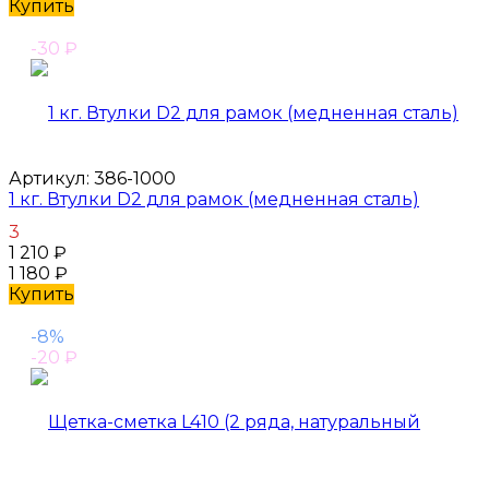
Купить
-30
₽
Артикул:
386-1000
1 кг. Втулки D2 для рамок (медненная сталь)
3
1 210
₽
1 180
₽
Купить
-8%
-20
₽