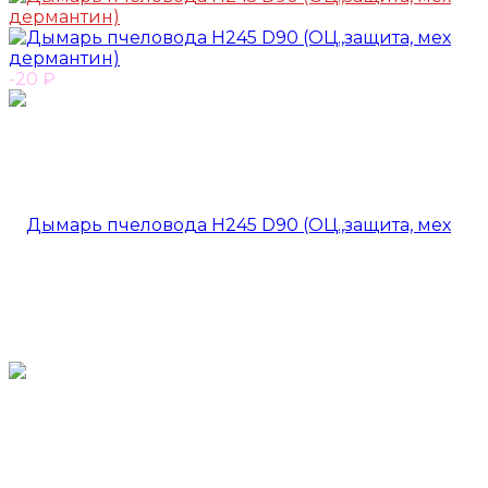
-20
₽