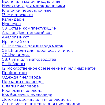
Броня для маточника, клипы
Изоляторы для маток, колпачки
Клеточки пересылочные
13. Микроскопы
Календари
Нуклеусы
09. Соты и комплектующие
Аналог Джентерский сот
Аналог Никот
Иранский сот
05. Мисочки для вывода маток
06. Шпатели для переноса личинок
07. Изоляторы
08. Лупы для матководства
11. Шаблоны
12. Искусственное осеменение пчелиных маток
Пробиотики
Одежда пчеловода
Перчатки пчеловода
Шляпы пчеловода
Костюмы пчеловода
Комбинезоны пчеловода
Детская одежда для пчеловодства
Сетки, маски лицевые для пчеловодов