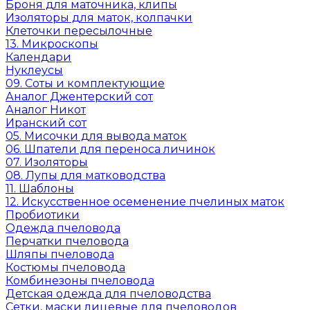
Броня для маточника, клипы
Изоляторы для маток, колпачки
Клеточки пересылочные
13. Микроскопы
Календари
Нуклеусы
09. Соты и комплектующие
Аналог Джентерский сот
Аналог Никот
Иранский сот
05. Мисочки для вывода маток
06. Шпатели для переноса личинок
07. Изоляторы
08. Лупы для матководства
11. Шаблоны
12. Искусственное осеменение пчелиных маток
Пробиотики
Одежда пчеловода
Перчатки пчеловода
Шляпы пчеловода
Костюмы пчеловода
Комбинезоны пчеловода
Детская одежда для пчеловодства
Сетки, маски лицевые для пчеловодов