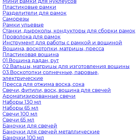
Мини рамки для нуклеусов
Пластиковые рамки
Разделители для рамок
Саморезы
Рамки ульевые
Станки, дыроколы, кондукторы для сборки рамок
Проволока для рамок
Инструмент для работы с рамкой и вощиной
Вощина, воскотопки, матрицы, пресса
Пластиковая вощина
01.Вощина дадан, рут
02.Вальцы, матрицы для изготовления вощины
03.Воскотопки солнечные, паровые,
электрические
Пресса для отжима воска, сока
Свечи, фитили, воск, вощина для свечей
Ароматизированные свечи
Наборы 130 мл
Наборы 65 мл
Свечи 100 мл
Свечи 65 мл
Баночки для свечей
Баночки для свечей металлические
Баночки 100 мл