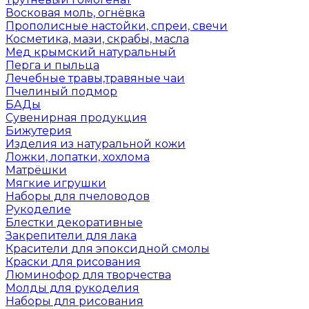
Восковая моль, огнёвка
Прополисные настойки, спреи, свечи
Косметика, мази, скрабы, масла
Мед крымский натуральный
Перга и пыльца
Лечебные травы,травяные чаи
Пчелиный подмор
БАДы
Сувенирная продукция
Бижутерия
Изделия из натуральной кожи
Ложки, лопатки, хохлома
Матрёшки
Мягкие игрушки
Наборы для пчеловодов
Рукоделие
Блестки декоративные
Закрепители для лака
Красители для эпоксидной смолы
Краски для рисования
Люминофор для творчества
Молды для рукоделия
Наборы для рисования