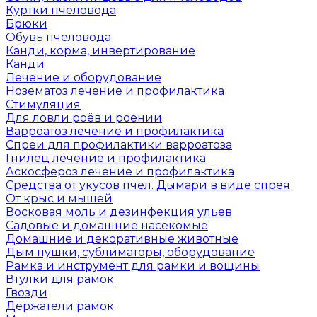
Куртки пчеловода
Брюки
Обувь пчеловода
Канди, корма, инвертирование
Канди
Лечение и оборудование
Нозематоз лечение и профилактика
Стимуляция
Для ловли роёв и роении
Варроатоз лечение и профилактика
Спреи для профилактики варроатоза
Гнилец лечение и профилактика
Аскосфероз лечение и профилактика
Средства от укусов пчел. Дымари в виде спрея
От крыс и мышей
Восковая моль и дезинфекция ульев
Садовые и домашние насекомые
Домашние и декоративные животные
Дым пушки, сублиматоры, оборудование
Рамка и инструмент для рамки и вощины
Втулки для рамок
Гвозди
Держатели рамок