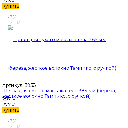
273
₽
Купить
-7%
-20
₽
Артикул:
3933
Щетка для сухого массажа тела 385 мм (береза,
жесткое волокно Тампико, с ручкой)
297
₽
277
₽
Купить
-7%
-20
₽