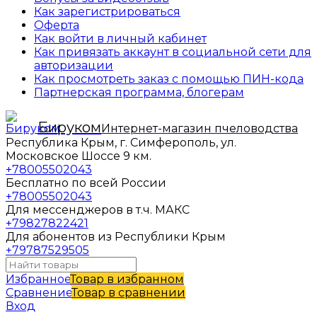
Как зарегистрироваться
Оферта
Как войти в личный кабинет
Как привязать аккаунт в социальной сети для
авторизации
Как просмотреть заказ с помощью ПИН-кода
Партнерская программа, блогерам
Бируком
Интернет-магазин пчеловодства
Республика Крым, г. Симферополь, ул.
Московское Шоссе 9 км.
+78005502043
Бесплатно по всей России
+78005502043
Для мессенджеров в т.ч. МАКС
+79827822421
Для абонентов из Республики Крым
+79787529505
Избранное
Товар в избранном
Сравнение
Товар в сравнении
Вход