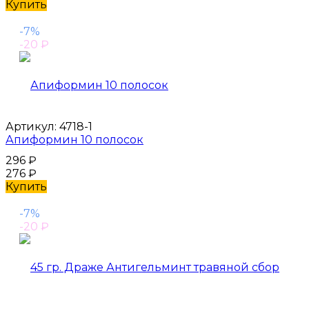
Купить
-7%
-20
₽
Артикул:
4718-1
Апиформин 10 полосок
296
₽
276
₽
Купить
-7%
-20
₽