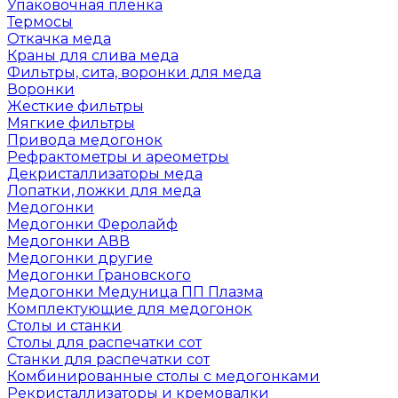
Упаковочная пленка
Термосы
Откачка меда
Краны для слива меда
Фильтры, сита, воронки для меда
Воронки
Жесткие фильтры
Мягкие фильтры
Привода медогонок
Рефрактометры и ареометры
Декристаллизаторы меда
Лопатки, ложки для меда
Медогонки
Медогонки Феролайф
Медогонки АВВ
Медогонки другие
Медогонки Грановского
Медогонки Медуница ПП Плазма
Комплектующие для медогонок
Столы и станки
Столы для распечатки сот
Станки для распечатки сот
Комбинированные столы с медогонками
Рекристаллизаторы и кремовалки