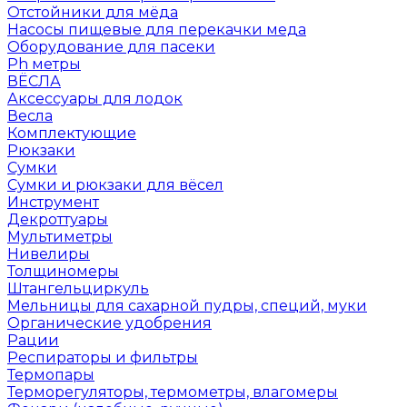
Отстойники для мёда
Насосы пищевые для перекачки меда
Оборудование для пасеки
Ph метры
ВЁСЛА
Аксессуары для лодок
Весла
Комплектующие
Рюкзаки
Сумки
Сумки и рюкзаки для вёсел
Инструмент
Декроттуары
Мультиметры
Нивелиры
Толщиномеры
Штангельциркуль
Мельницы для сахарной пудры, специй, муки
Органические удобрения
Рации
Респираторы и фильтры
Термопары
Терморегуляторы, термометры, влагомеры