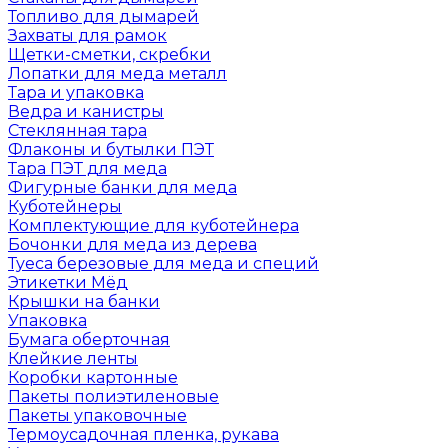
Топливо для дымарей
Захваты для рамок
Щетки-сметки, скребки
Лопатки для меда металл
Тара и упаковка
Ведра и канистры
Стеклянная тара
Флаконы и бутылки ПЭТ
Тара ПЭТ для меда
Фигурные банки для меда
Куботейнеры
Комплектующие для куботейнера
Бочонки для меда из дерева
Туеса березовые для меда и специй
Этикетки Мёд
Крышки на банки
Упаковка
Бумага оберточная
Клейкие ленты
Коробки картонные
Пакеты полиэтиленовые
Пакеты упаковочные
Термоусадочная пленка, рукава