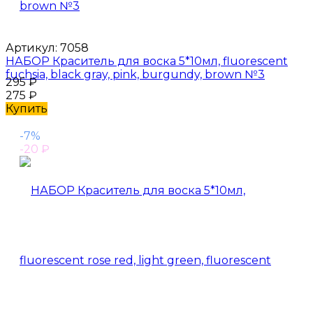
Артикул:
7058
НАБОР Краситель для воска 5*10мл, fluorescent
fuchsia, black gray, pink, burgundy, brown №3
295
₽
275
₽
Купить
-7%
-20
₽