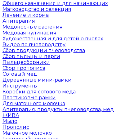
Общего назначения и для начинающих
Матководство и селекция
Лечение и корма
Апитерапия
Медоносные растения
Медовая кулинария
Художественная и для детей о пчелах
Видео по пчеловодству
Сбор продукции пчеловодства
Сбор пыльцы и перги
Пыльцесборники
Сбор прополиса
Сотовый мёд
Деревянные мини-рамки
Инструменты
Коробки для сотового меда
Пластиковые рамки
Для маточного молочка
Апитерапия, продукты пчеловодства, мёд
ЖИВА
Мыло
Прополис
Маточное молочко
Трутневый гомогенат