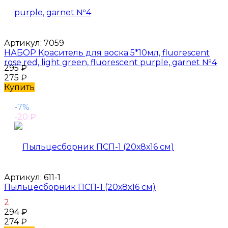
Артикул:
7059
НАБОР Краситель для воска 5*10мл, fluorescent
rose red, light green, fluorescent purple, garnet №4
295
₽
275
₽
Купить
-7%
-20
₽
Артикул:
611-1
Пыльцесборник ПСП-1 (20х8х16 см)
2
294
₽
274
₽