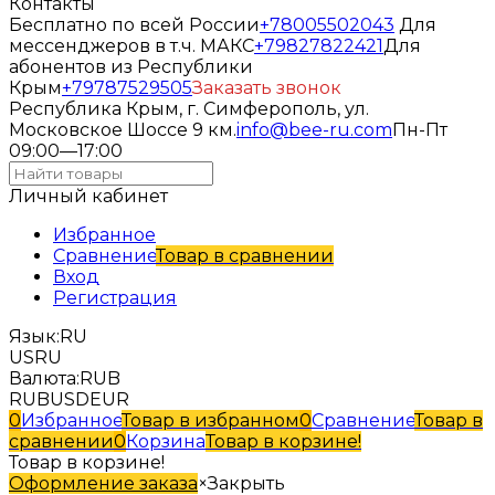
Контакты
Бесплатно по всей России
+78005502043
Для
мессенджеров в т.ч. МАКС
+79827822421
Для
абонентов из Республики
Крым
+79787529505
Заказать звонок
Республика Крым, г. Симферополь, ул.
Московское Шоссе 9 км.
info@bee-ru.com
Пн-Пт
09:00—17:00
Личный кабинет
Избранное
Сравнение
Товар в сравнении
Вход
Регистрация
Язык:
RU
US
RU
Валюта:
RUB
RUB
USD
EUR
0
Избранное
Товар в избранном
0
Сравнение
Товар в
сравнении
0
Корзина
Товар в корзине!
Товар в корзине!
Оформление заказа
×
Закрыть