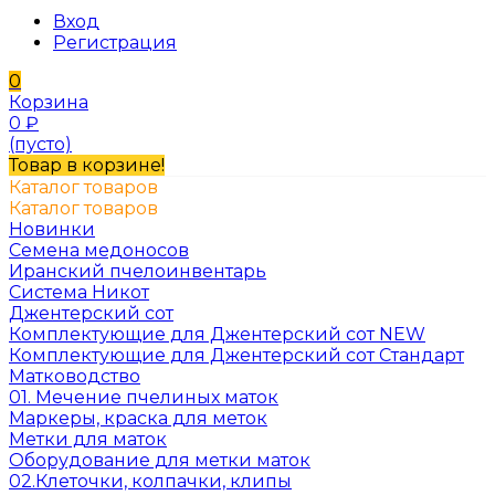
Вход
Регистрация
0
Корзина
0
₽
(пусто)
Товар в корзине!
Каталог товаров
Каталог товаров
Новинки
Семена медоносов
Иранский пчелоинвентарь
Система Никот
Джентерский сот
Комплектующие для Джентерский сот NEW
Комплектующие для Джентерский сот Стандарт
Матководство
01. Мечение пчелиных маток
Маркеры, краска для меток
Метки для маток
Оборудование для метки маток
02.Клеточки, колпачки, клипы