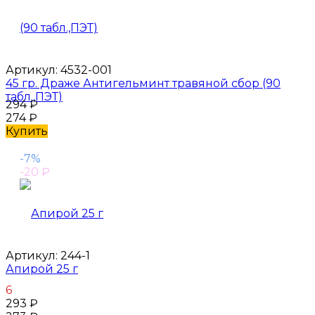
Артикул:
4532-001
45 гр. Драже Антигельминт травяной сбор (90
табл.,ПЭТ)
294
₽
274
₽
Купить
-7%
-20
₽
Артикул:
244-1
Апирой 25 г
6
293
₽