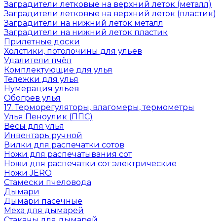
Заградители летковые на верхний леток (металл)
Заградители летковые на верхний леток (пластик)
Заградители на нижний леток металл
Заградители на нижний леток пластик
Прилетные доски
Холстики, потолочины для ульев
Удалители пчёл
Комплектующие для улья
Тележки для улья
Нумерация ульев
Обогрев улья
17. Терморегуляторы, влагомеры, термометры
Улья Пеноулик (ППС)
Весы для улья
Инвентарь ручной
Вилки для распечатки сотов
Ножи для распечатывания сот
Ножи для распечатки сот электрические
Ножи JERO
Стамески пчеловода
Дымари
Дымари пасечные
Меха для дымарей
Стаканы для дымарей