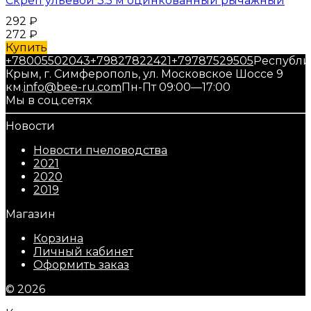
Скреп ульевой 3.5 м оцинкованный рычажный
292
₽
272
₽
Купить
+78005502043
+79827822421
+79787529505
Республи
Крым, г. Симферополь, ул. Московское Шоссе 9
км.
info@bee-ru.com
Пн-Пт 09:00—17:00
Мы в соц.сетях
Новости
Новости пчеловодства
2021
2020
2019
Магазин
Корзина
Личный кабинет
Оформить заказ
© 2026