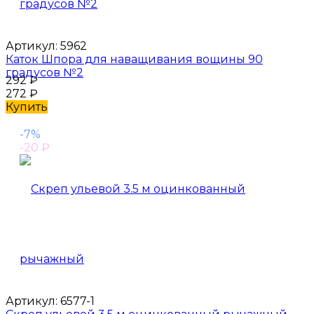
Артикул:
5962
Каток Шпора для наващивания вощины 90
градусов №2
292
₽
272
₽
Купить
-7%
-20
₽
Артикул:
6577-1