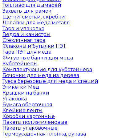
Топливо для дымарей
Захваты для рамок
Щетки-сметки, скребки
Лопатки для меда металл
Тара и упаковка
Ведра и канистры
Стеклянная тара
Флаконы и бутылки ПЭТ
Тара ПЭТ для меда
Фигурные банки для меда
Куботейнеры
Комплектующие для куботейнера
Бочонки для меда из дерева
Туеса березовые для меда и специй
Этикетки Мёд
Крышки на банки
Упаковка
Бумага оберточная
Клейкие ленты
Коробки картонные
Пакеты полиэтиленовые
Пакеты упаковочные
Термоусадочная пленка, рукава