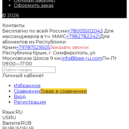
Оформить заказ
© 2026
Контакты
Бесплатно по всей России
+78005502043
Для
мессенджеров в т.ч. МАКС
+79827822421
Для
абонентов из Республики
Крым
+79787529505
Заказать звонок
Республика Крым, г. Симферополь, ул.
Московское Шоссе 9 км.
info@bee-ru.com
Пн-Пт
09:00—17:00
Личный кабинет
Избранное
Сравнение
Товар в сравнении
Вход
Регистрация
Язык:
RU
US
RU
Валюта:
RUB
RUB
USD
EUR