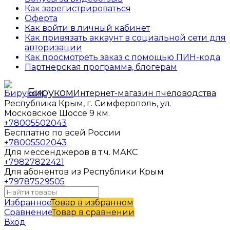
Как зарегистрироваться
Оферта
Как войти в личный кабинет
Как привязать аккаунт в социальной сети для
авторизации
Как просмотреть заказ с помощью ПИН-кода
Партнерская программа, блогерам
Бируком
Интернет-магазин пчеловодства
Республика Крым, г. Симферополь, ул.
Московское Шоссе 9 км.
+78005502043
Бесплатно по всей России
+78005502043
Для мессенджеров в т.ч. МАКС
+79827822421
Для абонентов из Республики Крым
+79787529505
Избранное
Товар в избранном
Сравнение
Товар в сравнении
Вход