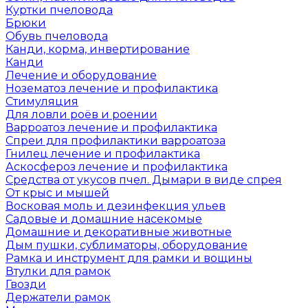
Куртки пчеловода
Брюки
Обувь пчеловода
Канди, корма, инвертирование
Канди
Лечение и оборудование
Нозематоз лечение и профилактика
Стимуляция
Для ловли роёв и роении
Варроатоз лечение и профилактика
Спреи для профилактики варроатоза
Гнилец лечение и профилактика
Аскосфероз лечение и профилактика
Средства от укусов пчел. Дымари в виде спрея
От крыс и мышей
Восковая моль и дезинфекция ульев
Садовые и домашние насекомые
Домашние и декоративные животные
Дым пушки, сублиматоры, оборудование
Рамка и инструмент для рамки и вощины
Втулки для рамок
Гвозди
Держатели рамок