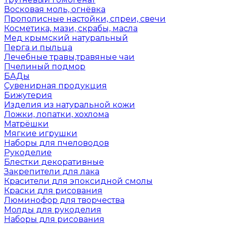
Восковая моль, огнёвка
Прополисные настойки, спреи, свечи
Косметика, мази, скрабы, масла
Мед крымский натуральный
Перга и пыльца
Лечебные травы,травяные чаи
Пчелиный подмор
БАДы
Сувенирная продукция
Бижутерия
Изделия из натуральной кожи
Ложки, лопатки, хохлома
Матрёшки
Мягкие игрушки
Наборы для пчеловодов
Рукоделие
Блестки декоративные
Закрепители для лака
Красители для эпоксидной смолы
Краски для рисования
Люминофор для творчества
Молды для рукоделия
Наборы для рисования