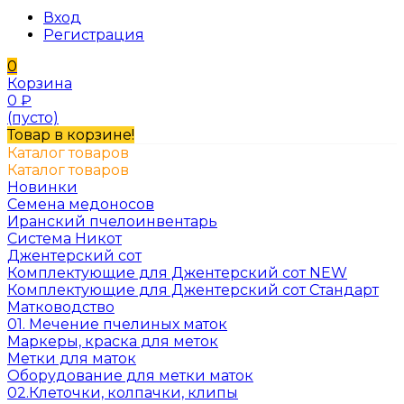
Вход
Регистрация
0
Корзина
0
₽
(пусто)
Товар в корзине!
Каталог товаров
Каталог товаров
Новинки
Семена медоносов
Иранский пчелоинвентарь
Система Никот
Джентерский сот
Комплектующие для Джентерский сот NEW
Комплектующие для Джентерский сот Стандарт
Матководство
01. Мечение пчелиных маток
Маркеры, краска для меток
Метки для маток
Оборудование для метки маток
02.Клеточки, колпачки, клипы