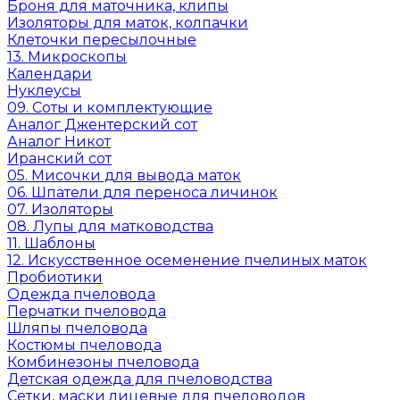
Броня для маточника, клипы
Изоляторы для маток, колпачки
Клеточки пересылочные
13. Микроскопы
Календари
Нуклеусы
09. Соты и комплектующие
Аналог Джентерский сот
Аналог Никот
Иранский сот
05. Мисочки для вывода маток
06. Шпатели для переноса личинок
07. Изоляторы
08. Лупы для матководства
11. Шаблоны
12. Искусственное осеменение пчелиных маток
Пробиотики
Одежда пчеловода
Перчатки пчеловода
Шляпы пчеловода
Костюмы пчеловода
Комбинезоны пчеловода
Детская одежда для пчеловодства
Сетки, маски лицевые для пчеловодов