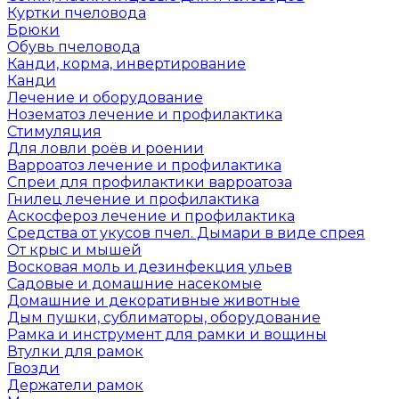
Куртки пчеловода
Брюки
Обувь пчеловода
Канди, корма, инвертирование
Канди
Лечение и оборудование
Нозематоз лечение и профилактика
Стимуляция
Для ловли роёв и роении
Варроатоз лечение и профилактика
Спреи для профилактики варроатоза
Гнилец лечение и профилактика
Аскосфероз лечение и профилактика
Средства от укусов пчел. Дымари в виде спрея
От крыс и мышей
Восковая моль и дезинфекция ульев
Садовые и домашние насекомые
Домашние и декоративные животные
Дым пушки, сублиматоры, оборудование
Рамка и инструмент для рамки и вощины
Втулки для рамок
Гвозди
Держатели рамок