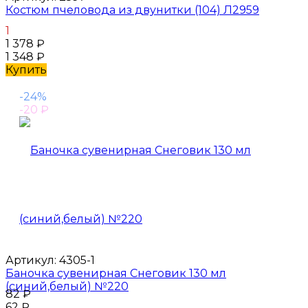
Костюм пчеловода из двунитки (104) Л2959
1
1 378
₽
1 348
₽
Купить
-24%
-20
₽
Артикул:
4305-1
Баночка сувенирная Снеговик 130 мл
(синий,белый) №220
82
₽
62
₽