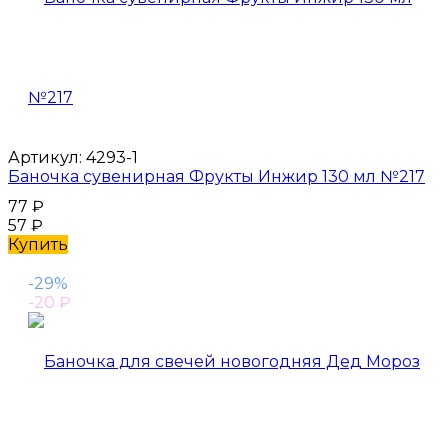
Артикул:
4293-1
Баночка сувенирная Фрукты Инжир 130 мл №217
77
₽
57
₽
Купить
-29%
-20
₽