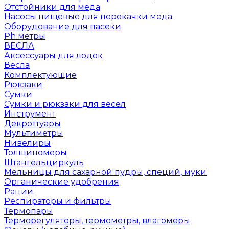
Отстойники для мёда
Насосы пищевые для перекачки меда
Оборудование для пасеки
Ph метры
ВЁСЛА
Аксессуары для лодок
Весла
Комплектующие
Рюкзаки
Сумки
Сумки и рюкзаки для вёсел
Инструмент
Декроттуары
Мультиметры
Нивелиры
Толщиномеры
Штангельциркуль
Мельницы для сахарной пудры, специй, муки
Органические удобрения
Рации
Респираторы и фильтры
Термопары
Терморегуляторы, термометры, влагомеры