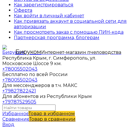
Как зарегистрироваться
Оферта
Как войти в личный кабинет
Как привязать аккаунт в социальной сети для
авторизации
Как просмотреть заказ с помощью ПИН-кода
Партнерская программа, блогерам
Бируком
Интернет-магазин пчеловодства
Республика Крым, г. Симферополь, ул.
Московское Шоссе 9 км.
+78005502043
Бесплатно по всей России
+78005502043
Для мессенджеров в т.ч. МАКС
+79827822421
Для абонентов из Республики Крым
+79787529505
Избранное
Товар в избранном
Сравнение
Товар в сравнении
Вход