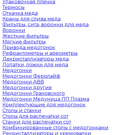
Упаковочная пленка
Термосы
Откачка меда
Краны для слива меда
Фильтры, сита, воронки для меда
Воронки
Жесткие фильтры
Мягкие фильтры
Привода медогонок
Рефрактометры и ареометры
Декристаллизаторы меда
Лопатки, ложки для меда
Медогонки
Медогонки Феролайф
Медогонки АВВ
Медогонки другие
Медогонки Грановского
Медогонки Медуница ПП Плазма
Комплектующие для медогонок
Столы и станки
Столы для распечатки сот
Станки для распечатки сот
Комбинированные столы с медогонками
Рекристаллизаторы и кремовалки