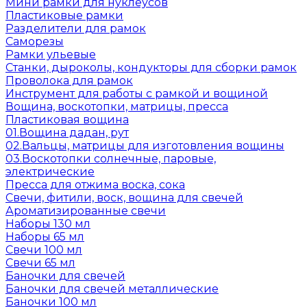
Мини рамки для нуклеусов
Пластиковые рамки
Разделители для рамок
Саморезы
Рамки ульевые
Станки, дыроколы, кондукторы для сборки рамок
Проволока для рамок
Инструмент для работы с рамкой и вощиной
Вощина, воскотопки, матрицы, пресса
Пластиковая вощина
01.Вощина дадан, рут
02.Вальцы, матрицы для изготовления вощины
03.Воскотопки солнечные, паровые,
электрические
Пресса для отжима воска, сока
Свечи, фитили, воск, вощина для свечей
Ароматизированные свечи
Наборы 130 мл
Наборы 65 мл
Свечи 100 мл
Свечи 65 мл
Баночки для свечей
Баночки для свечей металлические
Баночки 100 мл