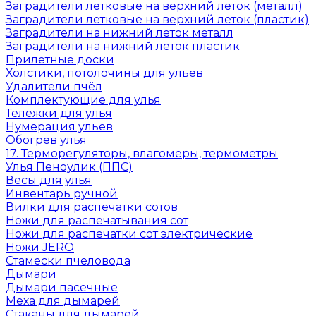
Заградители летковые на верхний леток (металл)
Заградители летковые на верхний леток (пластик)
Заградители на нижний леток металл
Заградители на нижний леток пластик
Прилетные доски
Холстики, потолочины для ульев
Удалители пчёл
Комплектующие для улья
Тележки для улья
Нумерация ульев
Обогрев улья
17. Терморегуляторы, влагомеры, термометры
Улья Пеноулик (ППС)
Весы для улья
Инвентарь ручной
Вилки для распечатки сотов
Ножи для распечатывания сот
Ножи для распечатки сот электрические
Ножи JERO
Стамески пчеловода
Дымари
Дымари пасечные
Меха для дымарей
Стаканы для дымарей