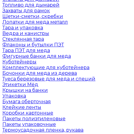
Топливо для дымарей
Захваты для рамок
Щетки-сметки, скребки
Лопатки для меда металл
Тара и упаковка
Ведра и канистры
Стеклянная тара
Флаконы и бутылки ПЭТ
Тара ПЭТ для меда
Фигурные банки для меда
Куботейнеры
Комплектующие для куботейнера
Бочонки для меда из дерева
Туеса березовые для меда и специй
Этикетки Мёд
Крышки на банки
Упаковка
Бумага оберточная
Клейкие ленты
Коробки картонные
Пакеты полиэтиленовые
Пакеты упаковочные
Термоусадочная пленка, рукава