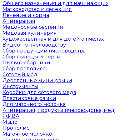
Общего назначения и для начинающих
Матководство и селекция
Лечение и корма
Апитерапия
Медоносные растения
Медовая кулинария
Художественная и для детей о пчелах
Видео по пчеловодству
Сбор продукции пчеловодства
Сбор пыльцы и перги
Пыльцесборники
Сбор прополиса
Сотовый мёд
Деревянные мини-рамки
Инструменты
Коробки для сотового меда
Пластиковые рамки
Для маточного молочка
Апитерапия, продукты пчеловодства, мёд
ЖИВА
Мыло
Прополис
Маточное молочко
Трутневый гомогенат