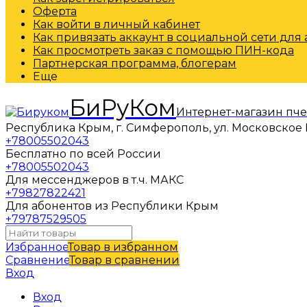
Оферта
Как войти в личный кабинет
Как привязать аккаунт в социальной сети для
Как просмотреть заказ с помощью ПИН-кода
Партнерская программа, блогерам
Еще
БиРуКом
Интернет-магазин пч
Республика Крым, г. Симферополь, ул. Московское 
+78005502043
Бесплатно по всей России
+78005502043
Для мессенджеров в т.ч. МАКС
+79827822421
Для абонентов из Республики Крым
+79787529505
Избранное
Товар в избранном
Сравнение
Товар в сравнении
Вход
Вход