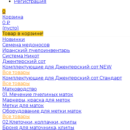
Регистрация
0
Корзина
0
₽
(пусто)
Товар в корзине!
Новинки
Семена медоносов
Иранский пчелоинвентарь
Система Никот
Джентерский сот
Комплектующие для Джентерский сот NEW
Все товары
Комплектующие для Джентерский сот Стандарт
Все товары
Матководство
01. Мечение пчелиных маток
Маркеры, краска для меток
Метки для маток
Оборудование для метки маток
Все товары
02.Клеточки, колпачки, клипы
Броня для маточника, клипы