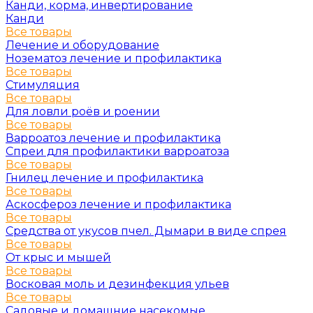
Канди, корма, инвертирование
Канди
Все товары
Лечение и оборудование
Нозематоз лечение и профилактика
Все товары
Стимуляция
Все товары
Для ловли роёв и роении
Все товары
Варроатоз лечение и профилактика
Спреи для профилактики варроатоза
Все товары
Гнилец лечение и профилактика
Все товары
Аскосфероз лечение и профилактика
Все товары
Средства от укусов пчел. Дымари в виде спрея
Все товары
От крыс и мышей
Все товары
Восковая моль и дезинфекция ульев
Все товары
Садовые и домашние насекомые